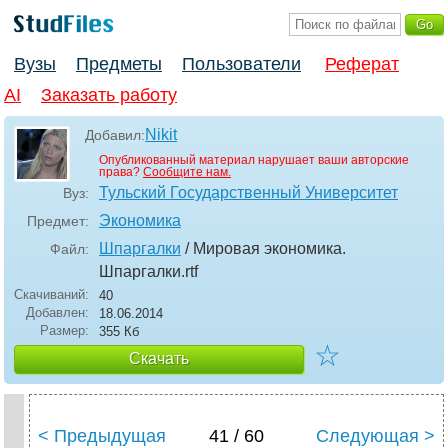
Вузы
Предметы
Пользователи
Реферат
AI
Заказать работу
Nikit
Добавил:
Опубликованный материал нарушает ваши авторские
права?
Сообщите нам.
Тульский Государственный Университет
Вуз:
Экономика
Предмет:
Шпаргалки
/ Мировая экономика.
Файл:
Шпаргалки
.rtf
Скачиваний:
40
Добавлен:
18.06.2014
Размер:
355 Кб
☆
Скачать
< Предыдущая
41 / 60
Следующая >