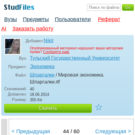
Вузы
Предметы
Пользователи
Реферат
AI
Заказать работу
Nikit
Добавил:
Опубликованный материал нарушает ваши авторские
права?
Сообщите нам.
Тульский Государственный Университет
Вуз:
Экономика
Предмет:
Шпаргалки
/ Мировая экономика.
Файл:
Шпаргалки
.rtf
Скачиваний:
40
Добавлен:
18.06.2014
Размер:
355 Кб
☆
Скачать
< Предыдущая
44 / 60
Следующая >