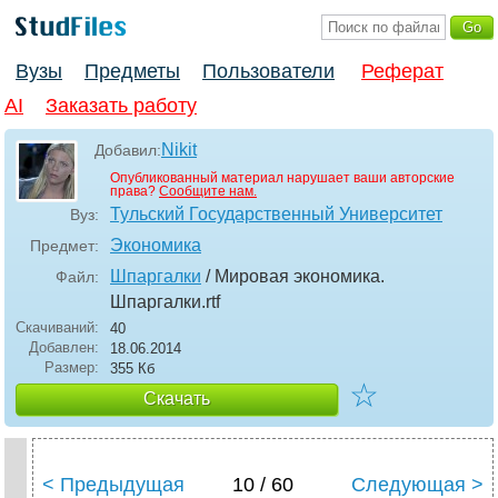
Вузы
Предметы
Пользователи
Реферат
AI
Заказать работу
Nikit
Добавил:
Опубликованный материал нарушает ваши авторские
права?
Сообщите нам.
Тульский Государственный Университет
Вуз:
Экономика
Предмет:
Шпаргалки
/ Мировая экономика.
Файл:
Шпаргалки
.rtf
Скачиваний:
40
Добавлен:
18.06.2014
Размер:
355 Кб
☆
Скачать
< Предыдущая
10 / 60
Следующая >