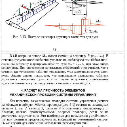
h
Σ
R
к
i
R
R
3
2
x
Т
ось вр.
ов
упр
x
x
ци
цд
R
1
М
кр
2
3
1
Т
·h
упр
к
Рис. 3.13. Построение эпюры крутящих моментов для руля
61
В
i
-й опоре на эпюре
М
имеем скачок на величину
R
·
(
x
– x
). В
кр
i
ци
ов
сечении, где установлен кабанчик управления, наблюдаем самый большой
скачок на величину шарнирного момента руля
М
= Т
·h
, при этом эпюра
ш
упр
к
меняет знак. При определении крутильных деформаций руля считают, что в
сечении, где установлен кабанчик управления, угол закручивания руля равен
нулю. Анализ эпюры показывает, что рационально располагать кабанчик
управления посередине руля, в этом случае получаются минимальные
крутящие моменты и углы закручивания концевых сечений руля.
4. РАСЧЁТ НА ПРОЧНОСТЬ ЭЛЕМЕНТОВ
МЕХАНИЧЕСКОЙ ПРОВОДКИ СИСТЕМЫ УПРАВЛЕНИЯ
Как известно, механическая проводка системы управления делится
на жёсткую и гибкую. Жёсткая проводка (рис. 4.1) состоит из командных
рычагов
1
, тяг
2
, качалок
3
, рычагов
4
и роликовых направляющих
5
.
Качалки, являясь промежуточными опорами проводки, делят её на
достаточно короткие тяги. Это необходимо для повышения устойчивости
тяг при сжатии и предотвращения их вибраций на резонансной частоте.
Рычаг служит для изменения направления перемещения тяг.