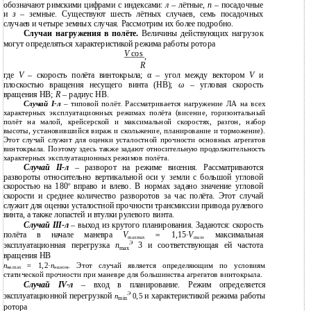
обозначают римскими цифрами с индексами:
л
– лётные,
п
– посадочные
и
з
– земные. Существуют шесть лётных случаев, семь посадочных
случаев и четыре земных случая. Рассмотрим их более подробно.
Случаи нагружения в полёте.
Величины действующих нагрузок
могут определяться характеристикой режима работы ротора
V
cos
,
R
где
V
– скорость полёта винтокрыла; α – угол между вектором
V
и
плоскостью вращения несущего винта (НВ);
ω
– угловая скорость
вращения НВ;
R
– радиус НВ.
Случай
I-л
– типовой полёт. Рассматривается нагружение ЛА на всех
характерных эксплуатационных режимах полёта (висение, горизонтальный
полёт на малой, крейсерской и максимальной скоростях, разгон, набор
высоты, установившийся вираж и скольжение, планирование и торможение).
Этот случай служит для оценки усталостной прочности основных агрегатов
винтокрыла. Поэтому здесь также задают относительную продолжительность
характерных эксплуатационных режимов полёта.
Случай
II-л
– разворот на режиме висения. Рассматриваются
развороты относительно вертикальной оси у земли с большой угловой
о
скоростью на 180
вправо и влево. В нормах задано значение угловой
скорости и среднее количество разворотов за час полёта. Этот случай
служит для оценки усталостной прочности трансмиссии привода рулевого
винта, а также лопастей и втулки рулевого винта.
Случай
III-л
– выход из крутого планирования. Задаются: скорость
полёта в начале маневра
V
=
1,15
·V
, максимальная
maxmax
max
Э
эксплуатационная перегрузка
n
3 и соответствующая ей частота
max
вращения НВ
n
=
1,2·
n
. Этот случай является определяющим по условиям
нв.
max
нв.
ном
статической прочности при маневре для большинства агрегатов винтокрыла.
Случай
IV-л
– вход в планирование. Режим определяется
Э
эксплуатационной перегрузкой
и характеристикой режима работы
n
0,5
min
ротора