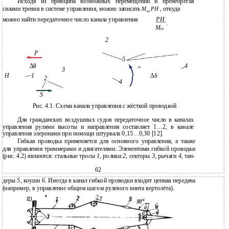
Исходя из принципа возможных перемещений и пренебрегая
силами трения в системе управления, можно записать
, откуда
М
РН
ш
можно найти передаточное число канала управления
РН
.
М
ш
2
Р
5
Δθ
4
ш
3
H
1
Δδ
2
4
S
Рис. 4.1. Схема канала управления с жёсткой проводкой
Для гражданских воздушных судов передаточное число в каналах
управления рулями высоты и направления составляет 1…2, в канале
управления элеронами при помощи штурвала 0,15…0,30 [12].
Гибкая проводка применяется для основного управления, а также
для управления триммерами и двигателями. Элементами гибкой проводки
(рис. 4.2) являются: стальные тросы
1
, ролики
2
, секторы
3
, рычаги
4
, тан-
62
деры
5
, коуши
6
. Иногда в канал гибкой проводки входит цепная передача
(например, в управление общим шагом рулевого винта вертолёта).
2
2
5
1
6
4
3