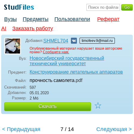
Вузы
Предметы
Пользователи
Реферат
AI
Заказать работу
Добавил:
SHMEL704
timofeev.9@mail.ru
Опубликованный материал нарушает ваши авторские
права?
Сообщите нам.
Новосибирский государственный
Вуз:
технический университет
Конструирование летательных аппаратов
Предмет:
прочность самолета
.pdf
Файл:
Скачиваний:
597
Добавлен:
05.01.2020
Размер:
2 Мб
☆
Скачать
< Предыдущая
7 / 14
Следующая >