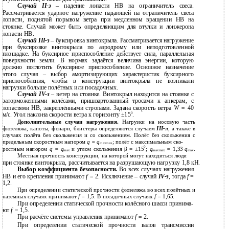
Случай
II-з
– падение лопасти НВ на ограничитель свеса.
Рассматривается ударное нагружение падающей на ограничитель свеса
лопасти, поднятой порывом ветра при медленном вращении НВ на
стоянке. Случай может быть определяющим для втулки и лонжерона
лопасти НВ.
Случай
III-з
– буксировка винтокрыла. Рассматривается нагружение
при буксировке винтокрыла по аэродрому или неподготовленной
площадке. На буксирное приспособление действует сила, параллельная
поверхности земли. В нормах задаётся величина энергии, которую
должно поглотить буксирное приспособление. Основное назначение
этого случая – выбор амортизирующих характеристик буксирного
приспособления, чтобы в конструкции винтокрыла не возникали
нагрузки больше полётных или посадочных.
Случай
IV-з
– ветер на стоянке. Винтокрыл находится на стоянке с
заторможенными колёсами, пришвартованный тросами к анкерам, с
лопастями НВ, закреплёнными стропами. Задана скорость ветра
W =
40
0
м/с. Угол наклона скорости ветра к горизонту ±15
.
Дополнительные случаи нагружения.
Нагрузки на носовую часть
фюзеляжа, капоты, фонари, блистеры определяются случаем
III-л
,
а также в
случаях полёта без скольжения и со скольжением. Полёт без скольжения с
предельным скоростным напором
q = q
; полёт с максимальным ско-
maxmax
0
ростным напором
q = q
и углом скольжения β = ±15
;
q
=
1,33
·q
.
mах
maxmax
mах
Местная прочность конструкции, на которой могут находиться люди
при стоянке винтокрыла, рассчитывается на разрушающую нагрузку 1,8 кН.
Выбор коэффициента безопасности.
Во всех случаях нагружения
НВ и его крепления принимают
f =
2. Исключение – случай
IV-з
,
тогда
f
=
1,2.
При определении статической прочности фюзеляжа во всех полётных и
наземных случаях принимают
f =
1,5. В посадочных случаях
f =
1,65.
При определении статической прочности колёсного шасси принима-
ют
f =
1,5.
При расчёте системы управления принимают
f =
2.
При определении статической прочности валов трансмиссии