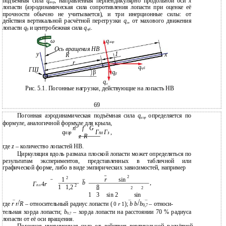
подъёмная сила
q
, направленная перпендикулярно продольной оси
х
аэр
лопасти (аэродинамическая сила сопротивления лопасти при оценке её
прочности обычно не учитывается), и три инерционные силы: от
действия вертикальной расчётной перегрузки
q
, от махового движения
л
лопасти
q
и центробежная сила
q
.
β
цб
ω
q
аэр
Ось вращения НВ
у
1
x
R
r
q
цб
ГШ
β
q
β
q
л
Рис. 5.1. Погонные нагрузки, действующие на лопасть НВ
69
Погонная аэродинамическая подъёмная сила
q
определяется по
аэр
формуле, аналогичной формуле для крыла,
Э
n
f
G
q
Г
Г
,
аэр
пл
з
z
R
где
z
– количество лопастей НВ.
Циркуляция вдоль размаха плоской лопасти может определяться по
результатам экспериментов, представленных в табличной или
графической форме, либо в виде эмпирических зависимостей, например
2
2
1
r
sin
b
,
Г
4
r
пл
2
1
1,2
8
2
2
1
3
sin 2
sin
где
r r
R
– относительный радиус лопасти (
);
b b
b
– относи-
0
r
1
0,7
тельная хорда лопасти;
b
– хорда лопасти на расстоянии 70 % радиуса
0,7
лопасти от её оси вращения.
Погонная инерционная сила от действия вертикальной расчётной