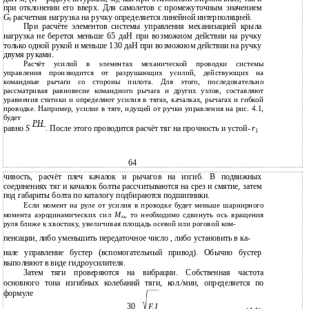
при отклонении его вверх. Для самолетов с промежуточным значением
G
расчетная нагрузка на ручку определяется линейной интерполяцией.
0
При расчёте элементов системы управления механизацией крыла
нагрузка не берется меньше 65 даН при возможном действии на ручку
только одной рукой и меньше 130 даН при возможном действии на ручку
двумя руками.
Расчёт усилий в элементах механической проводки системы
управления производится от разрушающих усилий, действующих на
командные рычаги со стороны пилота. Для этого, последовательно
рассматривая равновесие командного рычага и других узлов, составляют
уравнения статики и определяют усилия в тягах, качалках, рычагах и гибкой
проводке. Например, усилие в тяге, идущей от ручки управления на рис. 4.1,
будет
PH
равно
S
. После этого проводится расчёт тяг на прочность и устой-
r
1
64
чивость, расчёт плеч качалок и рычагов на изгиб. В подвижных
соединениях тяг и качалок болты рассчитываются на срез и смятие, затем
под габариты болта по каталогу подбираются подшипники.
Если момент на руле от усилия в проводке будет меньше шарнирного
момента аэродинамических сил
М
, то необходимо сдвинуть ось вращения
ш
руля ближе к хвостику, увеличивая площадь осевой или роговой ком-
пенсации, либо уменьшить передаточное число , либо установить в ка-
нале управление бустер (вспомогательный привод). Обычно бустер
выполняют в виде гидроусилителя.
Затем тяги проверяются на вибрации. Собственная частота
основного тона изгибных колебаний тяги, кол./мин, определяется по
формуле
30
EJ