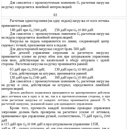
Для самолетов с промежуточным значением
G
расчетная нагрузка
0
на ручку определяется линейной интерполяцией.
63
Расчетная односторонняя (на одну педаль) нагрузка от ноги летчика
принимается равной:
180 даН при
даН;
250 даН при
даН.
G
2500
G
10 000
0
0
Для самолетов с. промежуточным значением
G
расчетная нагрузка
0
на педаль определяется линейной интерполяцией.
Нагрузка на педаль направляется по линии, соединяющей центр
сиденья с точкой, приложения ноги к педали.
Для двухсторонней нагрузки следует брать 500 даН.
Для деталей управления элеронами за расчетную нагрузку
принимается усилие на ручку вбок или при штурвальном управлении
сила вниз, действующая по касательной к ободу штурвала с одной
стороны. Расчетная нагрузка на ручку принимается равной:
65 даН при
даН;
130 даН при
даН.
G
2500
G
10 000
0
0
Сила, действующая на штурвал, принимается равной:
130 даН при
даН;
160 даН при
даН.
G
2500
G
10 000
0
0
Для самолетов с промежуточным значением
G
расчетная нагрузка
0
на ручку и сила, действующая на штурвал, определяются линейной
интерполяцией.
Детали двойного управления проверяются на одновременное действие
двух летчиков как в одну и ту же, так и в противоположные стороны, и при
этом расчетная нагрузка от каждого летчика принимается равной 75 %
расчетной нагрузки, указанной выше для одинарного управления.
Кроме того, прочность каждой половины проводки управления
элеронами должна быть проверена на расчетное усилие от летчиков,
принимаемое при управлении ручкой, соответственно, 75 даН при
G
2500
0
даН
и 115 даН при
даН и при штурвальном управлении 135
R
,
G
10 000
0
даН·м, (
R
– радиус штурвала, м), как при отклонении элерона вниз, так и