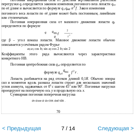
перегрузки
q
определяется законом изменения погонного веса лопасти
q
л
вес
Э
по её длине и вычисляется по формуле
q
q
n
f
. Закон изменения
л
вес
погонного веса лопасти по её длине может быть постоянным, линейным
или ступенчатым.
Погонная инерционная сила от махового движения лопасти
q
β
определяется по формуле
2
q
,
q
вес
f
g
2
t
где β – угол взмаха лопасти. Маховое движение лопасти обычно
описывается усечённым рядом Фурье
а
а
cos
b
sin
a
cos 2
b
sin 2
0
1
1
2
2
Коэффициенты этого ряда вычисляются через характеристики
конкретного НВ.
Погонная центробежная сила
q
определяется по
цб
q
2
вес
формуле
q
f
r
.
цб
g
Лопасть разбивается на ряд отсеков длиной 0,1
R
. Обычно эпюры
сил и моментов вдоль размаха лопасти строят для нескольких значений
0
0
0
углов азимута, задаваемых от 0
с шагом 45
или 90
. Погонные нагрузки
проецируют на поперечную ось
y
и продольную ось
х
.
Суммарная погонная поперечная нагрузка
q
q
q q
cos
q
sin .
y
аэр
л
цб
70
< Предыдущая
7 / 14
Следующая >