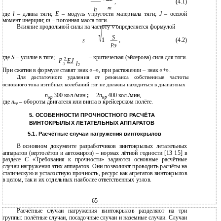
,
(4.1)
m
l
2
где
l
– длина тяги;
Е
– модуль упругости материала тяги;
J
– осевой
момент инерции;
m
– погонная масса тяги.
Влияние продольной силы на частоту
ν
определяется формулой
S
1
,
(4.2)
S
P
Э
где
S
– усилие в тяге;
– критическая (эйлерова) сила для тяги.
2
Р
EJ
l
Э
2
При сжатии в формуле ставят знак «–», при растяжении – знак «+».
Для достаточного удаления от резонанса собственные частоты
основного тона изгибных колебаний тяг не должны находиться в диапазонах
n
300 кол./мин
;
2
n
400 кол./мин,
кр
кр
где
n
– обороты двигателя или винта в крейсерском полёте.
кр
5. ОСОБЕННОСТИ ПРОЧНОСТНОГО РАСЧЁТА
ВИНТОКРЫЛЫХ ЛЕТАТЕЛЬНЫХ АППАРАТОВ
5.1.
Расчётные случаи нагружения винтокрылов
В
основном документе разработчиков винтокрылых летательных
аппаратов (вертолётов и автожиров) – нормах лётной годности [13 15] в
разделе
С
«Требования к прочности» задаются основные расчётные
случаи нагружения этих аппаратов. Они позволяют проводить расчёты на
статическую и усталостную прочность, ресурс как агрегатов винтокрылов
в целом, так и их отдельных наиболее ответственных узлов.
65
Расчётные случаи нагружения винтокрылов разделяют на три
группы: полётные случаи, посадочные случаи и наземные случаи. Случаи