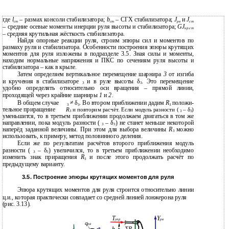
где
l
– размах консоли стабилизатора;
b
– СГХ стабилизатора;
J
и
J
ст
ст
рв
ст
– средние осевые моменты инерции руля высоты и стабилизатора;
GJ
кр.ст
– средняя крутильная жёсткость стабилизатора.
Найдя опорные реакции руля, строим эпюры сил и моментов по
размаху руля и стабилизатора. Особенности построения эпюры крутящих
моментов для руля изложены в подразделе 3.5. Зная силы и моменты,
находим нормальные напряжения и ПКС по сечениям руля высоты и
стабилизатора – как в крыле.
Затем определяем вертикальное перемещение шарнира
3
от изгиба
и кручения в стабилизаторе
и в руле высоты δ
. Это перемещение
3
3
удобно определять относительно оси вращения – прямой линии,
проходящей через крайние шарниры
1
и
2
.
В общем случае
≠ δ
. Во втором приближении дадим
R
положи-
3
3
3
тельное приращение
R
и повторим расчёт. Если модуль разности (
– δ
)
3
3
3
уменьшится, то в третьем приближении продолжаем двигаться в том же
направлении, пока модуль разности (
– δ
) не станет меньше некоторой
3
3
наперёд заданной величины. При этом для выбора величины
R
можно
3
использовать, к примеру, метод половинного деления.
Если же по результатам расчётов второго приближения модуль
разности (
– δ
) увеличился, то в третьем приближении необходимо
3
3
изменить знак приращения
R
и после этого продолжать расчёт по
3
предыдущему варианту.
3.5. Построение эпюры крутящих моментов для руля
Эпюра крутящих моментов для руля строится относительно линии
ц.и., которая практически совпадает со средней линией лонжерона руля
(рис. 3.13).
Т
Y
упр
рв
q
рв