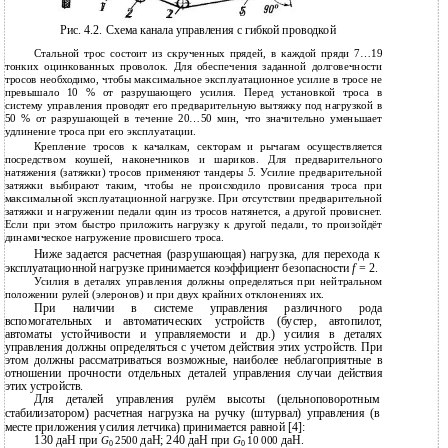
1
5
2
2
Рис. 4.2. Схема канала управления с гибкой проводкой
Стальной трос состоит из скрученных прядей, в каждой пряди 7…19
тонких оцинкованных проволок. Для обеспечения заданной долговечности
тросов необходимо, чтобы максимальное эксплуатационное усилие в тросе не
превышало 10 % от разрушающего усилия. Перед установкой троса в
систему управления проводят его предварительную вытяжку под нагрузкой в
50 % от разрушающей в течение 20…50 мин, что значительно уменьшает
удлинение троса при его эксплуатации.
Крепление тросов к качалкам, секторам и рычагам осуществляется
посредством коушей, наконечников и шариков. Для предварительного
натяжения (затяжки) тросов применяют тандеры
5
. Усилие предварительной
затяжки выбирают таким, чтобы не происходило провисания троса при
максимальной эксплуатационной нагрузке. При отсутствии предварительной
затяжки и нагружении педали один из тросов натянется, а другой провиснет.
Если при этом быстро приложить нагрузку к другой педали, то произойдёт
динамическое нагружение провисшего троса.
Ниже задается расчетная (разрушающая) нагрузка, для перехода к
эксплуатационной нагрузке принимается коэффициент безопасности
f
= 2.
Усилия в деталях управления должны определяться при нейтральном
положении рулей (элеронов) и при двух крайних отклонениях их.
При наличии в системе управления различного рода
вспомогательных и автоматических устройств (бустер, автопилот,
автоматы устойчивости и управляемости и др.) усилия в деталях
управления должны определяться с учетом действия этих устройств. При
этом должны рассматриваться возможные, наиболее неблагоприятные в
отношении прочности отдельных деталей управления случаи действия
этих устройств.
Для деталей управления рулём высоты (цельноповоротным
стабилизатором) расчетная нагрузка на ручку (штурвал) управления (в
месте приложения усилия летчика) принимается равной [4]:
130 даН при
даН; 240 даН при
даН.
G
2500
G
10 000
0
0