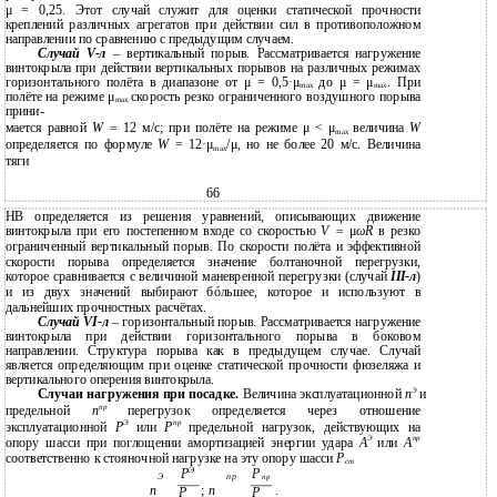
μ = 0,25. Этот случай служит для оценки статической прочности
креплений различных агрегатов при действии сил в противоположном
направлении по сравнению с предыдущим случаем.
Случай
V-л
– вертикальный порыв. Рассматривается нагружение
винтокрыла при действии вертикальных порывов на различных режимах
горизонтального полёта в диапазоне от μ = 0,5·μ
до μ = μ
. При
max
max
полёте на режиме μ
скорость резко ограниченного воздушного порыва
max
прини-
мается равной
W =
12 м/с; при полёте на режиме μ < μ
величина
W
max
определяется по формуле
W
= 12·μ
/μ, но не более 20 м/с. Величина
max
тяги
66
НВ определяется из решения уравнений, описывающих движение
винтокрыла при его постепенном входе со скоростью
V =
μ
ωR
в резко
ограниченный вертикальный порыв. По скорости полёта и эффективной
скорости порыва определяется значение болтаночной перегрузки,
которое сравнивается с величиной маневренной перегрузки (случай
III-л
)
и из двух значений выбирают бóльшее, которое и используют в
дальнейших прочностных расчётах.
Случай
VI-л
– горизонтальный порыв. Рассматривается нагружение
винтокрыла при действии горизонтального порыва в боковом
направлении. Структура порыва как в предыдущем случае. Случай
является определяющим при оценке статической прочности фюзеляжа и
вертикального оперения винтокрыла.
Э
Случаи нагружения при посадке.
Величина эксплуатационной
n
и
пр
предельной
n
перегрузок определяется через отношение
Э
пр
эксплуатационной
Р
или
Р
предельной нагрузок, действующих на
Э
пр
опору шасси при поглощении амортизацией энергии удара
А
или
А
соответственно к стояночной нагрузке на эту опору шасси
Р
ст
Э
Р
Р
Э
пр
пр
n
;
n
.
Р
Р