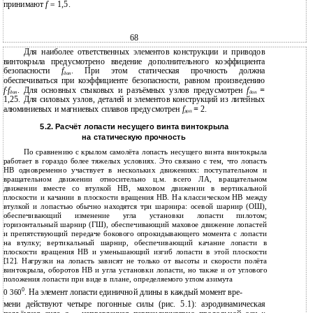
принимают
f =
1,5.
68
Для наиболее ответственных элементов конструкции и приводов
винтокрыла предусмотрено введение дополнительного коэффициента
безопасности
f
. При этом статическая прочность должна
доп
обеспечиваться при коэффициенте безопасности, равном произведению
f·f
. Для основных стыковых и разъёмных узлов предусмотрен
f
=
доп
доп
1,25. Для силовых узлов, деталей и элементов конструкций из литейных
алюминиевых и магниевых сплавов предусмотрен
f
=
2.
доп
5.2. Расчёт лопасти несущего винта винтокрыла
на статическую прочность
По сравнению с крылом самолёта лопасть несущего винта винтокрыла
работает в гораздо более тяжелых условиях. Это связано с тем, что лопасть
НВ одновременно участвует в нескольких движениях: поступательном и
вращательном движении относительно ц.м. всего ЛА, вращательном
движении вместе со втулкой НВ, маховом движении в вертикальной
плоскости и качании в плоскости вращения НВ. На классическом НВ между
втулкой и лопастью обычно находятся три шарнира: осевой шарнир (ОШ),
обеспечивающий изменение угла установки лопасти пилотом;
горизонтальный шарнир (ГШ), обеспечивающий маховое движение лопастей
и препятствующий передаче бокового опрокидывающего момента с лопасти
на втулку; вертикальный шарнир, обеспечивающий качание лопасти в
плоскости вращения НВ и уменьшающий изгиб лопасти в этой плоскости
[12]. Нагрузки на лопасть зависят не только от высоты и скорости полёта
винтокрыла, оборотов НВ и угла установки лопасти, но также и от углового
положения лопасти при виде в плане, определяемого углом азимута
0
На элемент лопасти единичной длины в каждый момент вре-
0 360
.
мени действуют четыре погонные силы (рис. 5.1): аэродинамическая