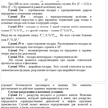
ст
ст
Тяга НВ во всех случаях, за исключением случаев
II-п
(
Т = G/
2) и
VII
-
п
(
Т =
0), принимается равной полётному весу.
Случай
I-п
– вертикальная посадка с одновременным ударом
передними и основными опорами.
Случай
II-п
– посадка с нераскрученными колёсами и
поступательной скоростью в двух вариантах: первичный удар только в
основные опоры или только в передние опоры.
Случай
III-п
– посадка со сносом. С одной стороны колёса нагружены
Э
Э
Э
Э
силами
Р
0,7
n
Р
, а с другой стороны – силами
Р
0,3
n
Р
.
у
cт
у
cт
Э
Э
Нагрузка на переднюю опору
Р
0,7
n
Р
. Во всех случаях боковая
у
п
cтп
Э
Э
сила
Р
0,5
Р
.
z
у
Случай
IV-п
– односторонняя посадка. Рассматривается посадка на
0
наклонную площадку или посадка с креном в 10
.
Случай
V-п
– несимметричная посадка на переднюю и заднюю
опоры шасси (по диагонали).
Случай
VI-п
– посадка винтокрыла с торможением колёс.
Эти случаи являются определяющими при оценке статической
прочности шасси и фюзеляжа.
Случай
VII-п
– аварийная посадка. Этот случай относится ко всем
элементам конструкции, разрушение которых при аварийной посадке
67
угрожает безопасности пассажиров и экипажа. Эти элементы
рассчитывают на действие заданных нормами нагрузок.
Случаи нагружения в наземных условиях.
Случай
I-з
– раскрутка несущего и рулевого винтов. Величина
крутящего момента, который прикладывается к винту при раскрутке,
определяется характеристиками двигателей и муфты сцепления
трансмиссии. Случай может явиться определяющим для лопастей и
втулок винтов, а также для трансмиссии.