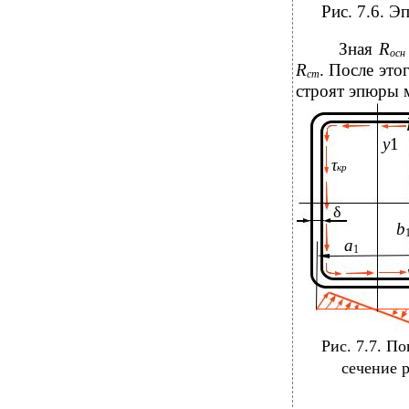
Рис. 7.6. 
Зная
R
ос
R
. После это
ст
строят эпюры 
у
1
τ
кр
δ
b
a
1
Рис. 7.7. П
сечение 