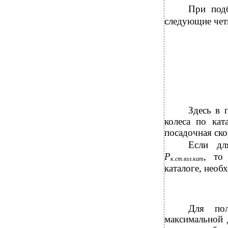
При под
следующие четы
Здесь в 
колеса по кат
посадочная ско
Если дл
Р
, то
к.ст.взл.кат
каталоге, необ
Для по
максимальной