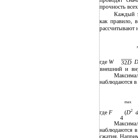
прочность все
Каждый э
как правило, 
рассчитывают н
где
W
32
D
внешний и вну
Максимал
наблюдаются в
max
2
где
F
(
D
4
Максимал
наблюдаются в
сжатия. Наприм