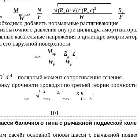
2
2
М
N
(
R
(
u v
))
(
R
c
)
R
x
y
у
.
из
max
F
W
F
x
W
обходимо добавить нормальные растягивающие
 избыточного давления внутри цилиндра амортизатора
ьные касательные напряжения в цилиндре амортизато
а его наружной поверхности
М
с
R
кр
,
mа
х
Χ
W
W
р
p
4
4
D
d
– полярный момент сопротивления сечения.
ку прочности проводят по третьей теории прочности
2
2
4
к к
.
экв
max
max
1 2
b
101
 шасси балочного типа с рычажной подвеской коле
им расчёт основной опоры шасси с рычажной подве