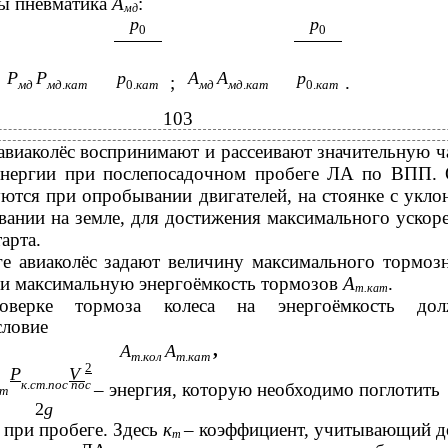
ты пневматика
А
:
мд
р
р
0
0
Р
Р
р
А
А
р
;
.
мд
мд
.
кат
0.
кат
мд
мд
.
кат
0.
кат
103
авиаколёс воспринимают и рассеивают значительную ч
энергии при послепосадочном пробеге ЛА по ВПП.
ются при опробывании двигателей, на стоянке с укло
вании на земле, для достижения максимального ускор
арта.
ге авиаколёс задают величину максимального тормоз
и максимальную энергоёмкость тормозов
А
.
т.кат
верке тормоза колеса на энергоёмкость дол
словие
,
А
А
т
.
кол
т
.
кат
2
Р
V
к
.
ст
.
пос пос
– энергия, которую необходимо поглотить
т
2
g
 при пробеге. Здесь
к
– коэффициент, учитывающий 
т