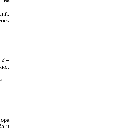
щий,
уось
и
d
–
нно.
я
тора
ба и