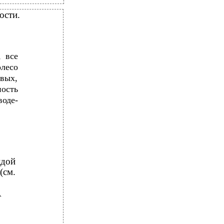
ости.
 все
лесо
овых,
ость
оде-
ждой
(см.
А