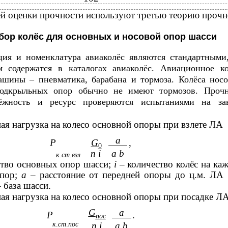
й оценки прочности используют третью теорию прочн
дбор колёс для основных и носовой опор шасси
ция и номенклатура авиаколёс являются стандартными,
 содержатся в каталогах авиаколёс. Авиационное ко
ашины – пневматика, барабана и тормоза. Колёса нос
одкрыльных опор обычно не имеют тормозов. Прочн
ёжность и ресурс проверяются испытаниями на зав
ая нагрузка на колесо основной опоры при взлете ЛА
a
Р
G
,
0
n i
a b
к
.
ст
.
взл
ство основных опор шасси;
i
– количество колёс на ка
опор;
a
– расстояние от передней опоры до ц.м. ЛА 
 база шасси.
ая нагрузка на колесо основной опоры при посадке Л
G
a
Р
.
пос
к
.
ст
.
пос
n i
a b