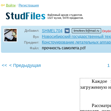
Войти
/
Регистрация
Файловый архив студентов.
1327 вузов, 5478 предметов.
Добавил:
SHMEL704
timofeev.9@mail.ru
Опубл
Новосибирский государственный тех
Вуз:
Конструирование летательных аппар
Предмет:
прочность самолета
.pdf
Файл:
<<
< Предыдущая
1
Каждое 
загруженную н
Рассматр
проводят снач