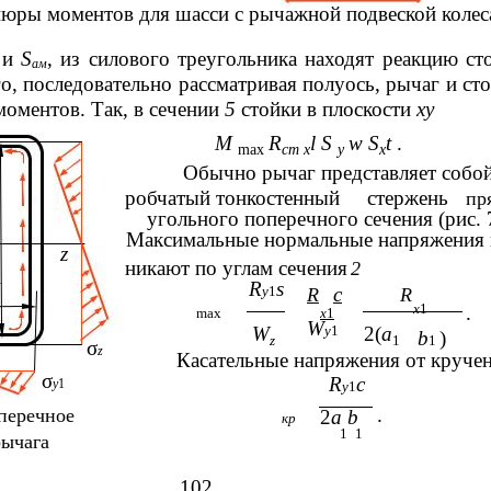
Эпюры моментов для шасси с рычажной подвеской колес
и
S
, из силового треугольника находят реакцию ст
н
ам
го, последовательно рассматривая полуось, рычаг и сто
моментов. Так, в сечении
5
стойки в плоскости
xy
M
R
l S
w S
t
.
max
ст х
y
x
Обычно рычаг представляет собой
робчатый тонкостенный
стержень
пр
угольного поперечного сечения (рис. 7
Максимальные нормальные напряжения 
z
никают по углам сечения
2
1
R
s
y
1
c
R
R
x
1
.
max
x
1
W
W
y
1
2(
a
b
)
z
1
1
σ
z
Касательные напряжения от круче
σ
R
c
y
1
y
1
.
оперечное
2
a b
кр
1
1
рычага
102