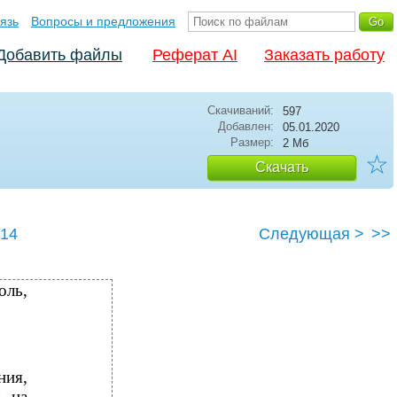
язь
Вопросы и предложения
Добавить файлы
Реферат AI
Заказать работу
Скачиваний:
597
Добавлен:
05.01.2020
Размер:
2 Мб
☆
Скачать
14
Следующая >
>>
оль,
ния,
т на