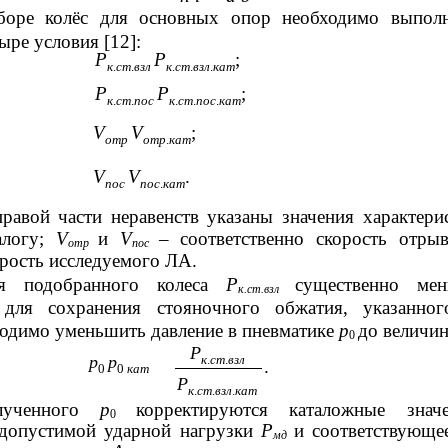
боре колёс для основных опор необходимо выпол
ре условия [12]:
Р
Р
;
к
.
ст
.
взл
к
.
ст
.
взл
.
кат
Р
Р
;
к
.
ст
.
пос
к
.
ст
.
пос
.
кат
V
V
;
отр
отр
.
кат
V
V
.
пос
пос
.
кат
правой части неравенств указаны значения характери
алогу;
V
и
V
– соответственно скорость отры
отр
пос
рость исследуемого ЛА.
я подобранного колеса
Р
существенно мен
к.ст.взл
 для сохранения стояночного обжатия, указанно
ходимо уменьшить давление в пневматике
р
до величи
0
Р
р
р
к
.
ст
.
взл
.
0
0
кат
Р
к
.
ст
.
взл
.
кат
лученного
р
корректируются каталожные знач
0
 допустимой ударной нагрузки
Р
и соответствующе
мд