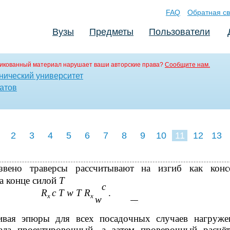
FAQ
Обратная св
Вузы
Предметы
Пользователи
икованный материал нарушает ваши авторские права?
Сообщите нам.
нический университет
атов
2
3
4
5
6
7
8
9
10
11
12
13
звено траверсы рассчитывают на изгиб как конс
а конце силой
Т
c
R
c T w T R
.
x
x
w
ивая эпюры для всех посадочных случаев нагруже
ала проектировочный, а затем проверочный расчё