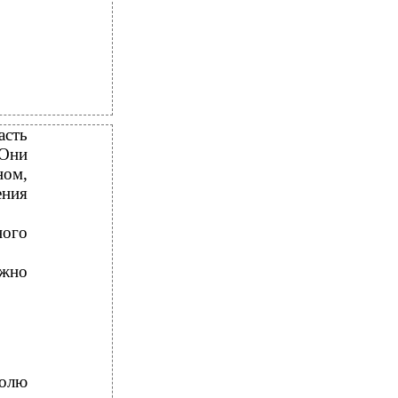
асть
 Они
ном,
ения
ного
жно
долю