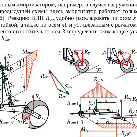
сенным амортизатором, например, в случае нагружени
предыдущей схемы здесь амортизатор работает тольк
7.6). Реакцию ВПП
R
удобно раскладывать по осям
осн
тойкой, а также по осям
х
1 и
у
1, связанным с рычагом
ентов относительно оси
3
определяют сжимающее ус
е
S
.
ам
M
R
R
R
R
у
у
1
max
осн
осн
y
y
R
х
2
х
R
1
t
R
x1
5
x
α
R
3
l
R
4
осн
R
s
y
1
S
S
х
у
ам
R
R
R
ст
y
R
S
s
y
1
3
ам
R
S
1
стх
1
у1
v
S
R
2
1
х
1
x
1
R
c
R
R
R
3
2
сту
x
сту
1
х
1
M
кр
R
c
y
1