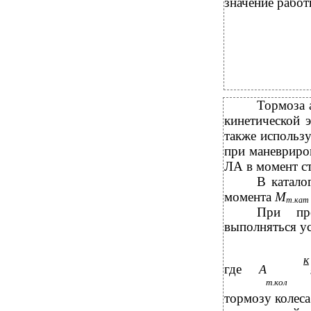
значение рабо
Тормоза 
кинетической 
также использу
при маневриро
ЛА в момент ст
В катало
момента
М
т.кат
При про
выполняться у
к
где
А
т
.
кол
тормозу колеса