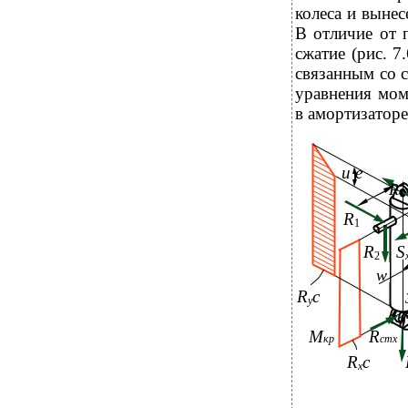
колеса и выне
В отличие от 
сжатие (рис. 
связанным со с
уравнения мом
в амортизатор
u
е
R
1
R
1
R
S
2
w
R
c
y
M
R
кр
стх
R
c
х