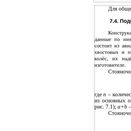
Для обще
7.4. По
Конструк
данные по ним
состоит из ави
хвостовых и п
колёс, их над
изготовителе.
Стояночн
где
n
– количе
из основных 
рис. 7.1);
a+b
–
Стояночн