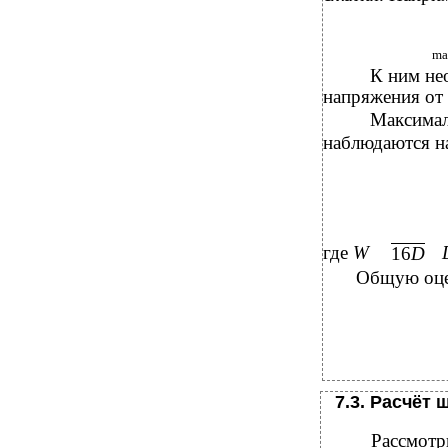
ma
К ним не
напряжения от
Максимал
наблюдаются н
где
W
16
D
Общую оцен
7.3. Расчёт
Рассмотр