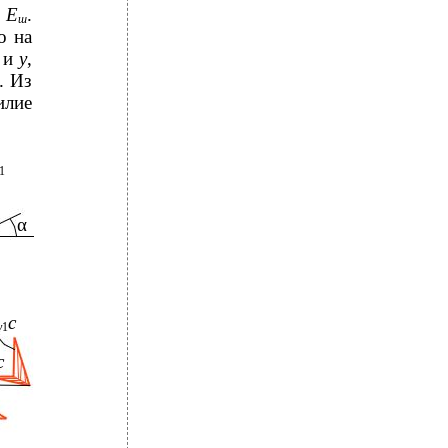
я
Е
.
ш
о на
х
и
у
,
. Из
илие
1
α
c
y
1
c