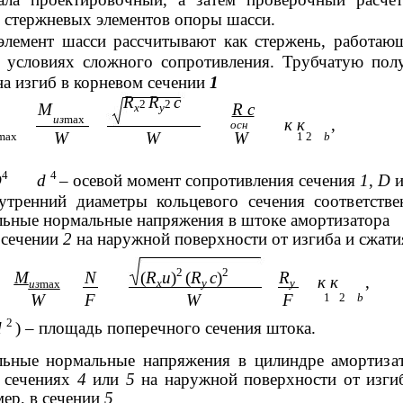
х стержневых элементов опоры шасси.
лемент шасси рассчитывают как стержень, работаю
в условиях сложного сопротивления. Трубчатую пол
а изгиб в корневом сечении
1
R
R
c
2
2
М
R с
x
y
из
max
к к
,
осн
W
W
W
max
1 2
b
4
4
D
d
– осевой момент сопротивления сечения
1
,
D
тренний диаметры кольцевого сечения соответстве
ьные нормальные напряжения в штоке амортизатора
 сечении
2
на наружной поверхности от изгиба и сжати
2
2
М
N
(
R
u
)
(
R
c
)
R
к к
,
x
y
у
из
max
W
F
W
F
1
2
b
2
d
) – площадь поперечного сечения штока.
ьные нормальные напряжения в цилиндре амортиза
 сечениях
4
или
5
на наружной поверхности от изги
ер, в сечении
5