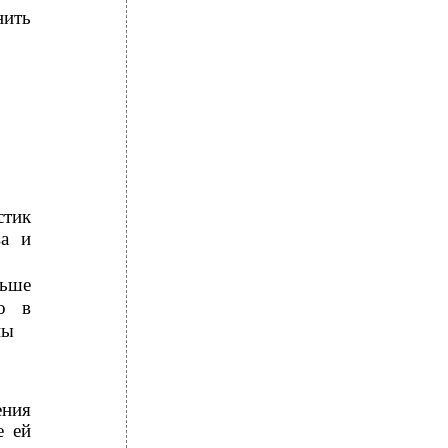
нить
стик
ва и
ьше
го в
ны
ения
е ей