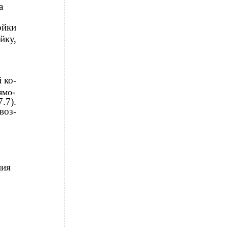
а
ойки
йку,
 ко-
ямо-
.7).
воз-
ния