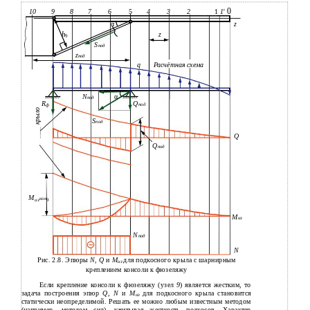
0
1
1
'
9
8
7
6
5
4
3
2
10
α
z
h
z
9
S
под
z
под
q
Расчётная схема
N
α
под
R
Q
под
ф
крыло
S
под
Свободнонесущее
Q
Q
под
М
кон
из
9
M
из
N
под
N
Рис. 2.8. Эпюры
N
,
Q
и
М
для подкосного крыла с шарнирным
из
креплением консоли к фюзеляжу
Если крепление консоли к фюзеляжу (узел
9
) является жестким, то
задача построения эпюр
Q, N
и
М
для подкосного крыла становится
из
статически неопределимой. Решать ее можно любым известным методом
(например, методом сил), учитывая жесткость подкосов. Характер