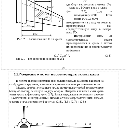
S
ТО
χ
где
G
– вес топлива в отсеке;
S
ТО
ТО
b
– площадь ТО при виде в плане
сеч ТО
(рис. 2.6);
b
–
сечТО
текущаяширинаТО. Если
S
ТО
длина ТО
, то
l
1 м
ТО
z'
инерционную нагрузку от топлива
z
прикладывают как
ТО
1
сосредоточенную силу в центре
z
масс ТО.
z
ТО
2
Инерционные силы от
Рис. 2.6. Расположение ТО в крыле
сосредоточенных грузов
прикладываются к крылу в местах
их расположения и рассчитываются
по формуле
р
Э
G
G
n
f
,
(2.8)
гр
гр
где
G
– вес сосредоточенного груза.
гр
22
2.2. Построение эпюр сил и моментов вдоль размаха крыла
В полете свободнонесущее (консольное) крыло самолета работает на
изгиб, сдвиг и кручение, а подкосное крыло – еще и на растяжение-сжатие.
Модель свободнонесущего крыла представляет собой тонкостенную
балку-оболочку, лежащую на двух опорах. Опорами являются узлы креп-
ления крыла к фюзеляжу (рис. 2.7). Балка загружается погонными аэроди-
намическими и инерционными силами, а также сосредоточенными силами,
которые определяются по формулам (2.4), (2.6), (2.7) и (2.8).
10
'
9
8
7
i
(
i-
1)
2
1 1
0