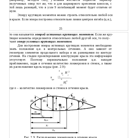
полученных эпюр тот же, что и для шарнирного крепления консоли, с
той лишь разницей, что в узле 9 изгибающий момент будет отличен от
нуля.
Эпюру крутящих моментов можно строить относительно любой оси
в крыле. Если эпюра построена относительно линии центров изгиба (ц.и.),
25
то она называется
эпюрой истинных крутящих моментов
. Если же кру-
тящие моменты определяются относительно любой другой оси, то полу-
чают
эпюру условных крутящих моментов
.
Для построения эпюры истинных крутящих моментов необходимо
знать положение ц.и. в контрольных сечениях. А оно зависит от
геометрии элементов продольного набора и их размещения по контуру
сечения. На стадии проектирования конструкции крыла эта информация
отсутствует. Поэтому первоначально положение ц.и. находят
приближенно, задав в сечении количество лонжеронов и стенок, а также
их расположение вдоль хорды (рис. 2.9):
n
2
H
x
i
i
x
i
1
,
n
ци
2
H
i
i
1
где
n
– количество лонжеронов и стенок в сечении крыла.
H
i
Н
H
H
1
2
n
c
ц.и.
x
1
x
2
x
ц.и.
x
i
x
n
Рис. 2.9. Расположение лонжеронов в сечении крыла