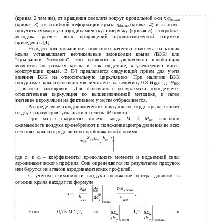
(кривая
2
там же), от вращения самолета вокруг продольной оси
х q
дем.ωх
(кривая
3
), от изгибной деформации крыла
q
(кривая
4
) и, в итоге,
дем.из
получить суммарную аэродинамическую нагрузку (кривая
5
). Подробная
методика расчета всех приращений аэродинамической нагрузки
приведена в [4].
Нередко для повышения полетного качества самолета на концах
крыла устанавливают вертикальные законцовки крыла (ВЗК) или
“крылышки Уиткомба”, что приводит к увеличению изгибающих
моментов по размаху крыла и, как следствие, к увеличению массы
конструкции крыла. В [5] предлагается следующий прием для учета
влияния ВЗК на относительную циркуляцию. При наличии ВЗК
полуразмах крыла фиктивно увеличивается на величину 0,8·
Н
, где
Н
ВЗК
ВЗК
– высота законцовки. Для фиктивного полуразмаха определяется
относительная циркуляция по вышеизложенной методике, и затем
значение циркуляции на фиктивном участке отбрасывается.
Распределение аэродинамических нагрузок по хорде крыла зависит
от двух параметров: угла атаки α и числа
М
полета.
При малых скоростях полета, когда
М < М
, влиянием
кр
сжимаемости воздуха пренебрегают и положение центра давления во всех
сечениях крыла определяют по приближенной формуле
х
с
b
c
цд
m
сеч
y
x
,
цд
где
с
и
с
– коэффициенты продольного момента и подъемной силы
т
у
аэродинамического профиля. Они определяются по результатам продувок
или берутся из атласов аэродинамических профилей.
С учетом сжимаемости воздуха положение центра давления в
сечении крыла находят по формуле
x
c
dc
т
0
цд
сжим
x
.
цд
m
b
с
dc
y
усеч
сеч
сжим
Если
0,75
М
1,2,
то
dc
1,2
dc
и
m
m
dc
dc
y
сжим
y
несжим