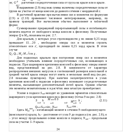
p
ле;
G
расчетная сосредоточенная сила от груза на крыле или в крыле.
гр j
В выражении (2.9) под знак суммы включены сосредоточенные силы от
грузов на участке от конца консоли до данного сечения с координатой
z
.
В расчетной практике при вычислении сил и моментов по формулам
(2.9) и (2.10) применяют численное интегрирование, например, по
правилу трапеций. Все вычисления обычно выполняют в табличной
форме.
Суммирование приращений перерезывающей силы и изгибающего
момента ведется от свободного конца консоли к фюзеляжу. Полученные
эпюры
Q
и
М
показаны на рис. 2.7.
из
Для крыльев, у которых угол стреловидности χ по линии 0,25 хорд
превышает 15…20 , необходимо эпюры сил и моментов строить
относительно оси
z'
, проходящей по линии 0,25 хорд крыла. В этом
случае
Q
Q
;
М
M
cos χ .
z
z
1
1
z
z
Для подкосных крыльев при построении эпюр сил и моментов
необходимо учитывать влияние сосредоточенных сил, возникающих в
подкосах. При шарнирном креплении консолей к фюзеляжу эпюры имеют
вид, представленный на рис. 2.8. В зависимости от характера
распределения внешних нагрузок и соотношений размеров консольной и
средней частей крыла эпюры могут иметь и несколько иной вид (на рис.
2.8 показаны пунктиром). При наличии эксцентриситетов в узлах
крепления консолей к подкосам и фюзеляжу возникают сосредоточенные
моменты, вызывающие дополнительный изгиб крыла. Однако обычно
эти моменты незначительны и в расчётах ими зачастую пренебрегают.
Усилие в подкосе
S
находят из уравнения моментов относительно
под
шарнирного узла крепления консоли к фюзеляжу (точка
9
на рис. 2.8)
M
0
S
кон
S
h
h
;
(2.11)
кон
М
под
под
9
из
9
из
9
9
S
cos .
Q
S
sin ;
N
под
под
под
под
кон
Здесь
М
– изгибающий момент в сечении
9
свободнонесущего
из
9
(консольного) крыла;
h
– расстояние от узла
9
до подкоса (см. рис. 2.8); α
9
– угол между продольными осями консоли и подкоса;
N
– продольная
под
сила на участке
5
–
9
крыла.
24