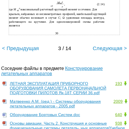
р
М
кр
,
(2.14)
об
р
р
где
M
максимальный расчетный крутящий момент в сечении. Для
кр
крыльев, набранных из несимметричных профилей, наибольший крутящий
момент обычно возникает в случае
С
; Ω удвоенная площадь контура,
работающего на кручение. Для однолонжеронной схемы рабочим
является
30
< Предыдущая
3 / 14
Следующая >
Соседние файлы в предмете
Конструирование
летательных аппаратов
ЛЕТНАЯ ЭКСПЛУАТАЦИЯ ПРИБОРНОГО
193
ОБОРУДОВАНИЯ САМОЛЕТА ПЕРВОНАЧАЛЬНОЙ
ПОДГОТОВКИ ПИЛОТОВ Як-18Т СЕРИИ 36.pdf
Матвеенко А.М. (ред.) - Системы оборудования
2009
летательных аппаратов - 2005.pdf
Оборудование Бортовых Систем.doc
640
Основы авиации. Часть 2. Конструкция и основные
938
функциональные системы летатель- ных аппаратовУчебное