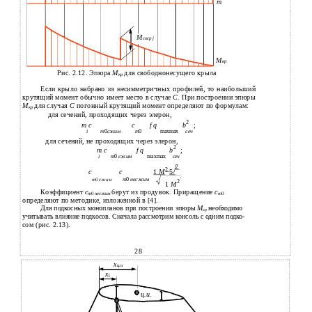
m
М
соср j
М
кр
Рис. 2.12. Эпюра
М
для свободнонесущего крыла
кр
Ecли крыло набрано из несимметричных профилей, то наибольший
крутящий момент обычно имеет место в случае
С
. При построении эпюры
М
для случая
С
погонный крутящий момент определяют по формулам:
кр
для сечений, проходящих через элерон,
2
m c
c
f q
b
;
i
т
0
сжим
m
0
maxmax
сеч
для сечений, не проходящих через элерон,
2
m с
f q
b
;
i
m
0
сжим
maxmax
сеч
2
2
c
с
1
М
5
.
m
0
сжим
m
0
несжим
2
1
М
Коэффициент
с
берут из продувок. Приращение
с
m
0
несжим
m
0
определяют по методике, изложенной в [4].
Для подкосных монопланов при построении эпюры
М
необходимо
кр
учитывать влияние подкосов. Сначала рассмотрим консоль с одним подко-
сом (рис. 2.13).
28
х
ц.и
х
1
ц.и.