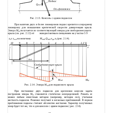
Подкос
Q
под
Ось фюзеляжа
Рис. 2.13. Консоль с одним подкосом
При наличии двух и более лонжеронов подкос крепится к переднему
лонжерону для повышения критической скорости дивергенции крыла.
Эпюра
М
получается из соответствующей эпюры для свободнонесущего
кр
крыла (см. рис. 2.12) её
эквидистантным смещением на участке 5 9
на величину
M
Q
x
х
(рис. 2.14).
z
z z
9
под
под
под
ци
1
9
8
7
6
5
4
3
2
1 1
' 0
10
z
z
под
Свободнонесущее крыло
М
М
под
кр
Рис. 2.14. Эпюра
М
для подкосного крыла
кр
При постановке двух подкосов для крепления консоли задача
построения эпюры
М
становится статически неопределимой. Решать ее
кр
можно любым известным методом (например, методом сил), учитывая
жесткость подкосов. Решение получают в несколько приближений. В первом
приближении подкосы считают абсолютно жесткими. Характер полученных
эпюр будет тот же, что и для консоли с одним подкосом ( рис. 2.14).