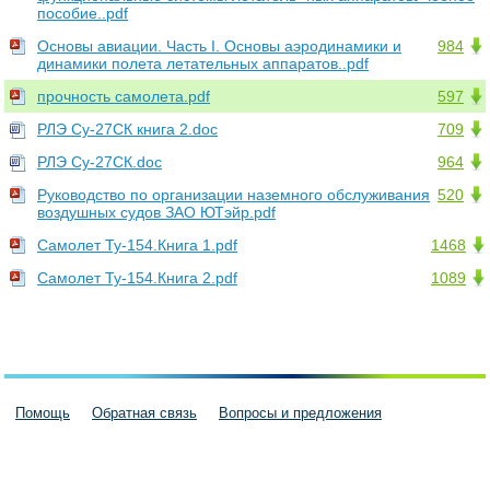
пособие..pdf
Основы авиации. Часть I. Основы аэродинамики и
984
динамики полета летательных аппаратов..pdf
прочность самолета.pdf
597
РЛЭ Су-27СК книга 2.doc
709
РЛЭ Су-27СК.doc
964
Руководство по организации наземного обслуживания
520
воздушных судов ЗАО ЮТэйр.pdf
Самолет Ту-154.Книга 1.pdf
1468
Самолет Ту-154.Книга 2.pdf
1089
Помощь
Обратная связь
Вопросы и предложения
Пользовательское соглашение
Политика конфиденциальности