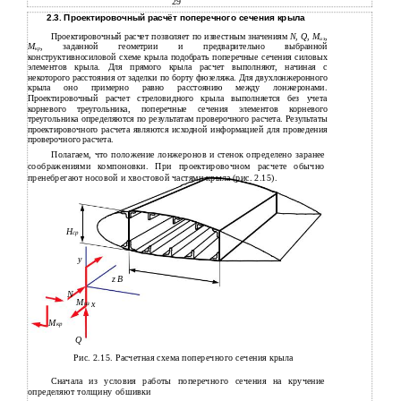
29
2.3. Проектировочный расчёт поперечного сечения крыла
Проектировочный расчет позволяет по известным значениям
N
,
Q
,
M
,
из
М
, заданной геометрии и предварительно выбранной
кр
конструктивносиловой схеме крыла подобрать поперечные сечения силовых
элементов крыла. Для прямого крыла расчет выполняют, начиная с
некоторого расстояния от заделки по борту фюзеляжа. Для двухлонжеронного
крыла оно примерно равно расстоянию между лонжеронами.
Проектировочный расчет стреловидного крыла выполняется без учета
корневого треугольника, поперечные сечения элементов корневого
треугольника определяются по результатам проверочного расчета. Результаты
проектировочного расчета являются исходной информацией для проведения
проверочного расчета.
Полагаем, что положение лонжеронов и стенок определено заранее
соображениями компоновки. При проектировочном расчете обычно
пренебрегают носовой и хвостовой частями крыла (рис. 2.15).
Н
ср
у
z B
N
М
x
из
М
кр
Q
Рис. 2.15. Расчетная схема поперечного сечения крыла
Сначала из условия работы поперечного сечения на кручение
определяют толщину обшивки