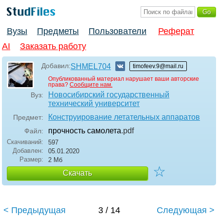
Вузы
Предметы
Пользователи
Реферат
AI
Заказать работу
Добавил:
SHMEL704
timofeev.9@mail.ru
Опубликованный материал нарушает ваши авторские
права?
Сообщите нам.
Новосибирский государственный
Вуз:
технический университет
Конструирование летательных аппаратов
Предмет:
прочность самолета
.pdf
Файл:
Скачиваний:
597
Добавлен:
05.01.2020
Размер:
2 Мб
☆
Скачать
< Предыдущая
3 / 14
Следующая >