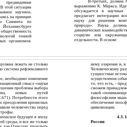
В-третьих, должна 
т предвидимые
выражению К. Маркса. Идея
 В этой ситуации
обсуждается в научных 
важное научное,
предлагает интеграцию вс
раясь на принцип
науку для решения комп
ого Саммита по
природа». Наука должн
 Йоханнесбурге
динамических взаимодейств
бщественность
социуме или окружающе
хнологий генной
отдельности. В основе
ных организмов.
 должна лежать не столько
нему озарение и, в
ко система рефлексивного
Человеческому раз
сущностные истоки
ое, необходимо изменение
осуществления собы
лизационный смысл «науки
то, что есть, - пре
 решении проблемы выбора
сможем принадлежат
новых
путей
такой «понимающей
тва,
.671). Потребности этого
философским мышл
ю преодоления кризисных
обеспечение ноосф
авили человечество перед
цивилизации.
строфы.
зопасное будущее в эпоху
4.3.
й среды, и все же только
России
м, как Одиссею, проплыть