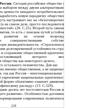
России
. Сегодня российское общество стоит
м выбором между двумя альтернативами: а)
ть ценности западного потребительского
 выработать новую парадигму
общественного
уть настраивает нас на «безоговорочное
(а на самом деле, просто последовательно
ностей» (28. С.25). Второй путь связан со
вития, то есть с поиском путей устойчивого
развития
на
основе
возрождения,
и
совершенствования
собственных
орм жизнедеятельности. «Стратегическим
ния долговременной устойчивости страны
е и сохранение общественной идентичности,
составляющей
которого
является
 общества как некоторого целого,
го остального человечества. Для нас
на именно общественная, а не национальная
, так как Россия – многонациональная
ой укрепление национальных идентичностей
ой форме объективно означает движение к
фическому распаду» (13. С.329).
дние десять лет постсоветская Россия жила в
его развития». Особенностью догоняющего
 формирование современных политических,
228