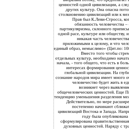
ценностей одной цивилизации, а сле
других культур. Она опасна пото
столкновению цивилизаций или к ме
Прав был К.Леви-Стросса, ко
обязанность человечества – 
партикуляризма, склонного приписы
одной расе, культуре или обществу, и
никакая часть человечеств
приложимыми к целому, и что чело
единый образ, немыслимо» (Цит.по: 108
Вместо того чтобы стрем
отдельных культур, необходимо начат
начала, - того общего, что есть в бол
интересах формирования ценнос
глобальной цивилизации. На глуб
сознание народов мира имеет много о
человечество будет жить в ед
возникнет через выявлени
общечеловеческих ценностей. Еще П
тенденцию уменьшения разделения ме
Действительно, по мере расшир
постепенно начинают сближа
цивилизаций Востока и Запада. Напр
году была опубликована 
сформулирована правительственная 
духовных ценностей. Наряду с т