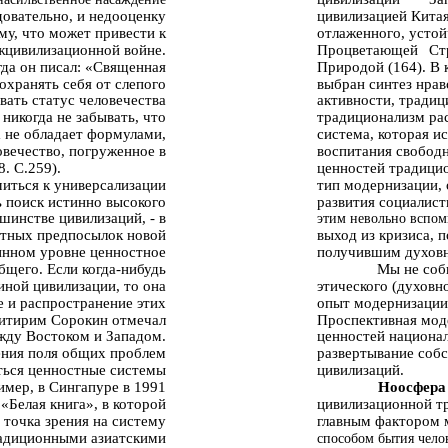
довательно, и недооценку
цивилизацией Китая
му, что может привести к
отлаженного, устой
жцивилизационной войне.
Процветающей
Ст
гда он писал: «Священная
Природой (164). В 
охранять себя от слепого
выбран синтез нрав
вать статус человечества
активности, традиц
 никогда не забывать, что
традиционализм рас
а не обладает формулами,
система, которая и
вечество, погруженное в
воспитания свободн
. С.259).
ценностей традицио
иться к универсализации
тип модернизации,
ь поиск истинно высокого
развития социалист
ьшинстве цивилизаций, - в
этим невольно вспом
тных предпосылок новой
выход из кризиса, 
инном уровне ценностное
получившим духовну
бщего. Если когда-нибудь
Мы не соб
иной цивилизации, то она
этического (духовн
е и распространение этих
опыт модернизации
итирим Сорокин отмечал
Проспективная мод
жду Востоком и Западом.
ценностей национал
ения поля общих проблем
развертывание собс
ться ценностные системы
цивилизаций.
имер, в Сингапуре в 1991
Ноосфера 
«Белая книга», в которой
цивилизационной тр
точка зрения на систему
главным фактором 
радиционными азиатскими
способом бытия чело