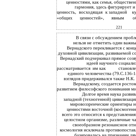
ценностями, как семья, обществен
гармония, здесь фигурирует и 
ценность,
восходящая
к западной
к
«общих
ценностей»,
явным
о
221
В связи с обсуждением пробл
нельзя не отметить один важн
Вернадского перекликается с кон
духовной цивилизации, развиваемой с
Вернадский подчеркивал прямое созв
идеей научного социализ
рассматривается
им как
становл
единого человечества (79.С.136-1
взглядов придерживался также Н.К. 
Вернадскому, создается ростом
развитием философского понимания мира
Долгое время наука развив
западной (техногенной) цивилизации
мировоззренческие ориентиры но
ценностями восточной (космогенн
всего это относится к представления
целостном организме, различные ча
своеобразном резонансном отн
космология исключала противопостав
базировалась на признании дв