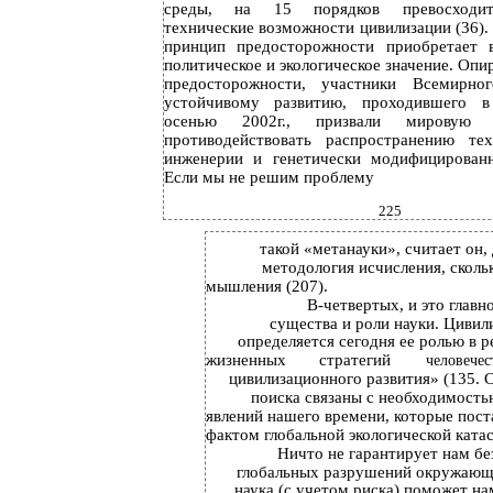
среды, на 15 порядков превосходи
технические возможности цивилизации (36).
принцип предосторожности приобретает 
политическое и экологическое значение. Опи
предосторожности, участники Всемирн
устойчивому развитию, проходившего в
осенью 2002г., призвали мировую о
противодействовать распространению те
инженерии и генетически модифицирован
Если мы не решим проблему
225
такой «метанауки», считает он,
методология исчисления, сколь
мышления (207).
В-четвертых, и это главн
существа и роли науки. Циви
определяется сегодня ее ролью в
жизненных
стратегий
человечес
цивилизационного развития» (135. С
поиска связаны с необходимость
явлений нашего времени, которые пост
фактом глобальной экологической ката
Ничто не гарантирует нам бе
глобальных разрушений окружающе
наука (с учетом риска) поможет на