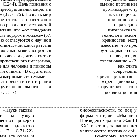
. С.244). Цель познания с
именно против не
 преобразовании мира, а в
противоядие», тр
 (37. С.75). Познать мир
наука еще бо
ается только нравственно
принципов и в
о резонансе всех частей
справедлив
итали, что «от поведения
интеллектуаль
технологическом 
сит порядок в космосе» (37.
ью согласуются с научной
крайностей, экс
понимаемой как стратегия
известно, что пре
ыми» саморазвивающимися
руководимое совес
огическая деятельность с
не ведающая 
соревнование!» (2
 нравственного императива,
е для человека и природы
как счит
я с ними. «В стратегиях
современны
размерными системами,
-
ориентированная н
ает новый тип интеграции
«треш-цивилизаци
целерационального
и
разрушения
тон
. С.17).
цивилизации и н
: «Науки таковы,
биобезопасности, то под у
ные на узкую
форма материи. «Мы не м
еся от проверки
Президент Франции Жак Ши
янии адекватно
ХХ1 в. стал для наших дет
 (7. С.71-72).
человечества против самой ж
щей все более и
Во-вторых, необхо