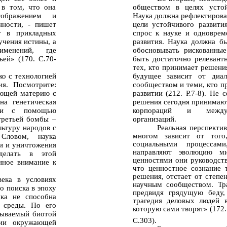
 в том, что она
обществом в целях устойч
тображением и
Наука должна рефлектирова
нности, - пишет
цели устойчивого развити
т в прикладных
спрос к науке и одноврем
учения истины, а
развития. Наука должна б
именений, где
обосновывать рискованны
ей» (170. С.70-
быть достаточно релевант
тех, кто принимает решени
ко с технологией
будущее зависит от диал
ия. Посмотрите:
сообществом и теми, кто п
ающей материю с
развитии (212. Р.7-8). Не 
на генетическая
решения сегодня принимают
зни с помощью
корпораций и междуна
третьей бомбы –
организаций.
ьтуру народов с
Реальная перспекти
многом зависит от того
Словом, наука
социальными процессам
и и уничтожения
направляют эволюцию м
делать в этой
ценностями они руководств
нное внимание к
что ценностное сознание 
решения, отстает от степе
века в условиях
научным сообществом. Тр
о поиска в эпоху
предвидя грядущую беду,
ука не способна
трагедия деловых людей 
 среды. По его
которую сами творят» (172.
тываемый биотой
С.303).
ции окружающей