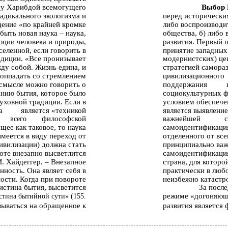
ду Харибдой всемогущего
Выбор 
адикального экологизма и
перед исторически
ение «по крайней кромке
либо воспроизводи
быть новая наука – наука,
общества, б) либо
юции человека и природы,
развития. Первый п
ленной, если говорить в
принятие западных 
адиции. «Все пронизывает
модернистских) цен
жду собой. Жизнь едина, и
стратегией самораз
соппадать со стремлением
цивилизационного
 смысле можно говорить о
поддержания
нию бытия, которое было
социокультурных ф
ховной традиции. Если в
условием обеспече
а
является «техникой
является выявлени
философской
важнейшей
всего
ее как таковое, то наука
самоидентификация
меется в виду переход от
отделенного от все
ивилизации) должна стать
принципиально важ
оте внезапно высветлится
самоидентификация
М. Хайдеггер. – Внезапное
страна, для котор
нность. Она являет себя в
практически в люб
ости. Когда при повороте
неизбежно катастро
истина бытия, высветится
За после
режиме «догоняющ
стина бытийной сути» (155.
тзываться на обращенное к
развития является