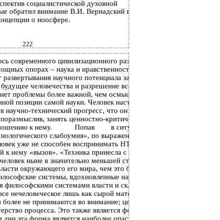
спектив социалистической духовной
ые обратил внимание В.И. Вернадский в
онцепции о ноосфере.
222
ось современного цивилизационного развития
мощных опорах – наука и нравственность. Так
т развертывания научного потенциала зависит
 будущее человечества и разрешение всех его
 нет проблемы более важной, чем осмысление
нной позиции самой науки. Человек настолько
в научно-технический прогресс, что он никак
 поразмыслив, занять ценностно-критическую
ношению к нему.
Попав
в ситуацию
нологического слабоумия», по выражению П.
ловек уже не способен воспринимать НТП как
 к нему «вызов». «Техника принесла с собой
человек ныне в значительно меньшей степени
власти окружающего его мира, чем это было в
илософские системы, вдохновленные научной
ся философскими системами власти и склонны
все нечеловеческое лишь как сырой материал.
 более не принимаются во внимание; ценится
терство процесса. Это также является формой
 дни эта форма является наиболее опасной, и