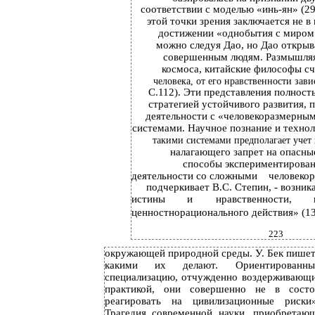
соответствии с моделью «инь-ян» (29
этой точки зрения заключается не в
достижении «однобытия с миром»
можно следуя Дао, но Дао открыв
совершенным людям. Размышляя 
космоса, китайские философы сч
человека, от его нравственности зави
С.112). Эти представления полност
стратегией устойчивого развития, 
деятельности с «человекоразмерн
системами. Научное познание и технол
такими системами предполагает учет
налагающего запрет на опасны
способы экспериментировани
деятельности со сложными
человеко
подчеркивает В.С. Степин, - возник
истины
и
нравственности,
ценностнорационального действия» (134
223
окружающей природной среды. У. Бек пишет
какими их делают. Ориентирован
специализацию, отчужденно воздерживающи
практикой, они совершенно не в состо
реагировать на цивилизационные риски»
Трагедия современной науки, приобретаю