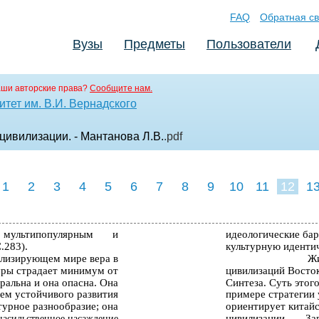
FAQ
Обратная св
Вузы
Предметы
Пользователи
аши авторские права?
Сообщите нам.
тет им. В.И. Вернадского
цивилизации. - Мантанова Л.В.
.pdf
1
2
3
4
5
6
7
8
9
10
11
12
1
мультипопулярным
и
идеологические бар
.283).
культурную идентич
ализирующем мире вера в
Жи
уры страдает минимум от
цивилизаций Восток
оральна и она опасна. Она
Синтеза. Суть этог
ем устойчивого развития
примере стратегии 
турное разнообразие; она
ориентирует китайс
цивилизации
За
 насильственное насаждение