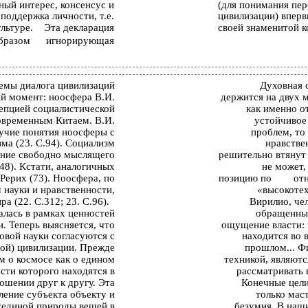
ный интерес, консенсус и
(для понимания пер
поддержка личности, т.е.
цивилизации) вперв
ультуре.
Эта декларация
своей знаменитой к
бразом
игнорирующая
емы диалога цивилизаций
Духовная 
ый момент: ноосфера В.И.
держится на двух 
цепцией социалистической
как именно о
овременным Китаем. В.И.
устойчивое
учие понятия ноосферы с
проблем, то
ма (23. С.94). Социализм
нравстве
ение свободно мыслящего
решительно втянут 
48). Кстати, аналогичных
не может,
Рерих (73). Ноосфера, по
позицию по
от
 науки и нравственности,
«высокотех
 (22. С.312; 23. С.96).
Вирилио, че
алась в рамках ценностей
обращенный
. Теперь выясняется, что
ощущение власти: 
вой науки согласуются с
находится во 
ой) цивилизации. Прежде
прошлом... Ф
м о космосе как о едином
техникой, являют
сти которого находятся в
рассматривать 
ошении друг к другу. Эта
Конечные цели
ление субъекта объекту и
только мас
уединой природы вещей в
безумия. В наши