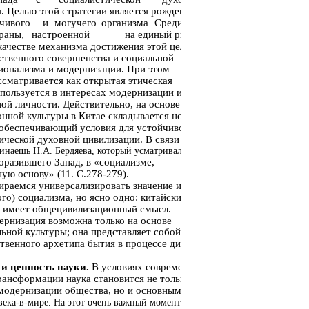
. Целью этой стратегии является рождение
чивого
и
могучего
организма
Срединной
раны,
настроенной
на единый ритм с
качестве механизма достижения этой цели
ственного совершенства и социальной
ионализма и модернизации. При этом
сматривается как открытая этическая
спользуется в интересах модернизации и
ой личности. Действительно, на основе
нной культуры в Китае складывается новый
 обеспечивающий условия для устойчивого
ической духовной цивилизации. В связи с
инаешь Н.А. Бердяева, который усматривал
поразившего Запад, в «социализме,
ю основу» (11. С.278-279).
ираемся универсализировать значение и роль
ого) социализма, но ясно одно: китайский
 имеет общецивилизационный смысл.
ернизация возможна только на основе
ьной культуры; она представляет собой
твенного архетипа бытия в процессе диалога
и ценность науки.
В условиях современной
ансформации наука становится не только
модернизации общества, но и основным
века-в-мире. На этот очень важный момент