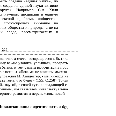
быть создана «единая наука», по
 создания единой науки активно
кругах. Например, С.А. Хили
ех научных дисциплин в единую
лексной проблемы «общество-
а сфокусировать внимание на
иях общества и природы, а не на
й среде, рассматриваемых в
226
 конечном счете, возвращается к Бытию.
уму важно уловить, услышать, прозреть
 бытия, и тем самым включиться в процесс
тия истины. «Пока мы не вникнем мыслью в
дупреждал М. Хайдеггер, - мы никогда не
ь тому, что будет» (155. С.258). Только с
» наукой, в своей сути совпадающей с
ением, мы связываем интеллектуальное
ерного развития и перспективы новой
 Цивилизационная идентичность и будущее