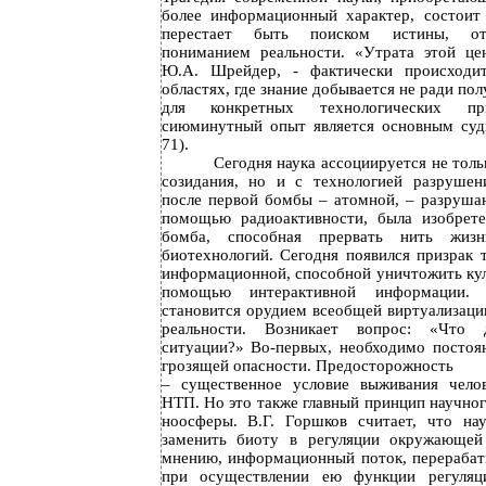
более информационный характер, состоит
перестает быть поиском истины, о
пониманием реальности. «Утрата этой це
Ю.А. Шрейдер, - фактически происходи
областях, где знание добывается не ради пол
для конкретных технологических пр
сиюминутный опыт является основным судь
71).
Сегодня наука ассоциируется не толь
созидания, но и с технологией разрушен
после первой бомбы – атомной, – разруш
помощью радиоактивности, была изобрете
бомба, способная прервать нить жи
биотехнологий. Сегодня появился призрак 
информационной, способной уничтожить кул
помощью интерактивной информации. 
становится орудием всеобщей виртуализаци
реальности. Возникает вопрос: «Что 
ситуации?» Во-первых, необходимо постоя
грозящей опасности. Предосторожность
– существенное условие выживания чело
НТП. Но это также главный принцип научног
ноосферы. В.Г. Горшков считает, что на
заменить биоту в регуляции окружающей
мнению, информационный поток, перераба
при осуществлении ею функции регуля