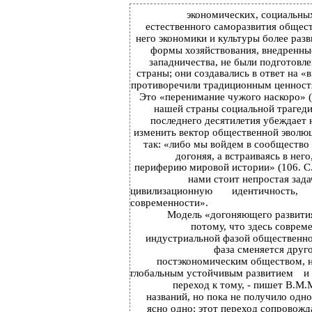
экономических, социальных
естественного саморазвития общест
него экономики и культуры более раз
формы хозяйствования, внедренны
западничества, не были подготовл
страны; они создавались в ответ на «
противоречили традиционным ценност
Это «перенимание чужого наскоро» (
нашей страны социальной трагед
последнего десятилетия убеждает 
изменить вектор общественной эволюц
так: «либо мы войдем в сообщество
догоняя, а встраиваясь в нег
периферию мировой истории» (106. С.
нами стоит непростая зад
цивилизационную
идентичность,
современности».
Модель «догоняющего развития
потому, что здесь соврем
индустриальной фазой общественног
фаза сменяется друго
постэкономическим обществом, 
глобальным устойчивым развитием
и
переход к тому, - пишет В.М.
названий, но пока не получило одн
ясно одно: этот переход сопровожд