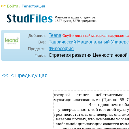
Войти
/
Регистрация
Файловый архив студентов.
1327 вузов, 5479 предметов.
Teana
Добавил:
Опубликованный материал нарушает в
Таврический Национальный Универси
Вуз:
Философия
Предмет:
Стратегия развития Ценности новой 
Файл:
<<
< Предыдущая
который
станет
действительно
мультицивилизованным» (Цит. по: 55. С
В сегодняшнем глоб
универсальность той или иной культ
трех недостатков: она неверна, она ам
неверна потому, что основным услови
глобальной цивилизации является куль
аморальна потому, что предполагает