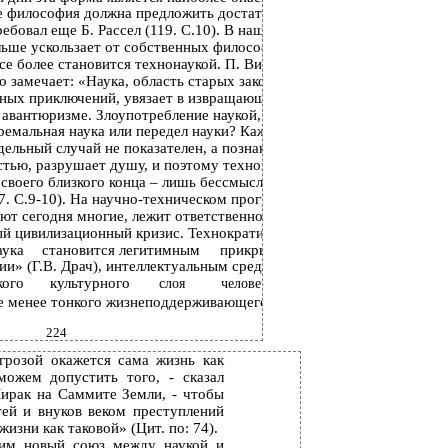
е философия должна предложить достаточное
ебовал еще Б. Рассел (119. С.10). В наши дни
льше ускользает от собственных философских
се более становится технонаукой. П. Вирилио
о замечает: «Наука, область старых законов и
ных приключений, увязает в извращающем ее
авантюризме. Злоупотребление наукой, наука
тремальная наука или передел науки? Каждому
дельный случай не показателен, а познание не
тью, разрушает душу, и поэтому технонаука,
своего близкого конца – лишь бессмысленное
7. С.9-10). На научно-техническом прогрессе,
ают сегодня многие, лежит ответственность за
й цивилизационный кризис. Технократически
аука
становится легитимным
прикрытием
и» (Г.В. Драч), интеллектуальным средством
кого
культурного
слоя
человеческой
е менее тонкого жизнеподдерживающего слоя
224
грозой окажется сама жизнь как
ожем допустить того, - сказал
рак на Саммите Земли, - чтобы
ей и внуков веком преступлений
изни как таковой» (Цит. по: 74).
дим новый союз между наукой и