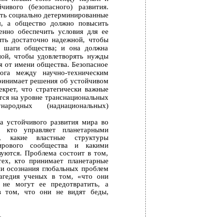
ивого (безопасного) развития.
ть социально детерминированные
я, а общество должно повысить
енно обеспечить условия для ее
ыть достаточно надежной, чтобы
е шаги общества; и она должна
ной, чтобы удовлетворять нужды
я от имени общества. Безопасное
ога между научно-техническим
ринимает решения об устойчивом
секрет, что стратегически важные
ся на уровне транснациональных
родных (наднациональных)
ва устойчивого развития мира во
, кто управляет планетарными
и, какие властные структуры
ирового сообщества и какими
уются. Проблема состоит в том,
тех, кто принимает планетарные
ни осознания глобальных проблем
агедия ученых в том, «что они
 не могут ее предотвратить, а
в том, что они не видят беды,