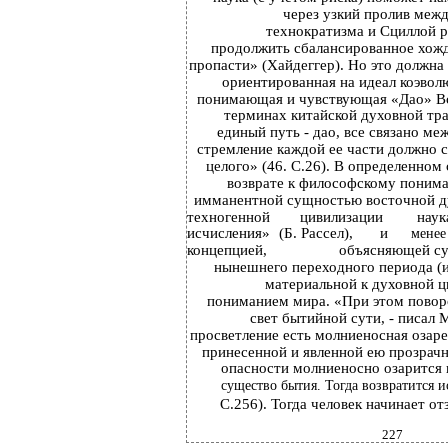
через узкий пролив меж
технократизма и Сциллой р
продолжить сбалансированное хожд
пропасти» (Хайдеггер). Но это должна 
ориентированная на идеал коэвол
понимающая и чувствующая «Дао» Все
терминах китайской духовной тр
единый путь - дао, все связано ме
стремление каждой ее части должно 
целого» (46. С.26). В определенном
возврате к философскому понима
имманентной сущностью восточной ду
техногенной
цивилизации
наук
исчисления»
(Б. Рассел),
и
менее
концепцией,
объясняющей сущ
нынешнего переходного периода (и
материальной к духовной ц
пониманием мира. «При этом повор
свет бытийной сути, - писал 
просветление есть молниеносная озаре
принесенной и явленной ею прозрачн
опасности молниеносно озарится 
существо бытия. Тогда возвратится и
С.256). Тогда человек начинает о
227