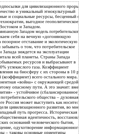
редпосылки для цивилизационного прорыва:
ичество и уникальный этнокультурный
ные и социальные ресурсы, бесценный опыт
технократии, выгодное геополитическое
Востоком и Западом.
вязанную Западом модель потребительского
екаем себя на вечную «догоняющую
 позорное отставание и экологическую
 забывать о том, что потребительское
н Запада зиждется на эксплуатации
питала всей планеты. Страны Запада
обываемых ресурсов и выбрасывают в
0% углекислого газа. Коэффициент
вления на биосферу с их стороны в 10 раз
 (коэффициент) всего остального мира. Путь
анентная «война» с окружающей средой, и мы
этому опасному пути. А это значит: вместо
ития» - устойчивое (сбалансированное)
о потребительского общества – духовная
оге Россия может выступить как носитель
ели цивилизационного развития, во многом
падный путь прогресса. Историческая
общественная идентичность, восстановление
ских оснований человеческого бытия,
ждение, одухотворение информационного
ны – таковы основные ориентиры