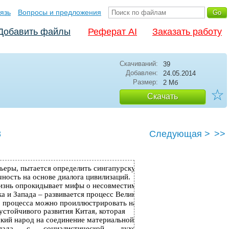
язь
Вопросы и предложения
Добавить файлы
Реферат AI
Заказать работу
Скачиваний:
39
Добавлен:
24.05.2014
Размер:
2 Мб
☆
Скачать
3
Следующая >
>>
ьеры, пытается определить сингапурскую
ность на основе диалога цивилизаций.
знь опрокидывает мифы о несовместимости
а и Запада – развивается процесс Великого
о процесса можно проиллюстрировать на
устойчивого развития Китая, которая
кий народ на соединение материальной
пада
с
социалистической
духовной