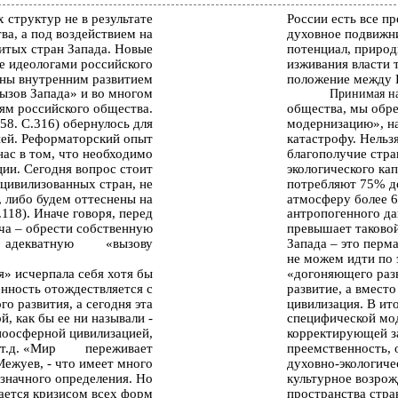
 структур не в результате
России есть все п
ва, а под воздействием на
духовное подвижн
витых стран Запада. Новые
потенциал, природ
е идеологами российского
изживания власти 
ены внутренним развитием
положение между 
вызов Запада» и во многом
Принимая на
ям российского общества.
общества, мы обр
58. С.316) обернулось для
модернизацию», на
ией. Реформаторский опыт
катастрофу. Нельзя
нас в том, что необходимо
благополучие стра
ии. Сегодня вопрос стоит
экологического ка
 цивилизованных стран, не
потребляют 75% д
о, либо будем оттеснены на
атмосферу более 6
118). Иначе говоря, перед
антропогенного да
ача – обрести собственную
превышает таковой
адекватную
«вызову
Запада – это перм
не можем идти по 
» исчерпала себя хотя бы
«догоняющего разв
енность отождествляется с
развитие, а вмест
о развития, а сегодня эта
цивилизация. В ит
й, как бы ее ни называли -
специфической мод
ноосферной цивилизацией,
корректирующей за
 т.д. «Мир
переживает
преемственность, 
Межуев, - что имеет много
духовно-экологиче
означного определения. Но
культурное возро
ается кризисом всех форм
пространства стра