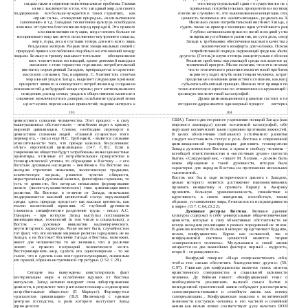
«постиндустриальный сдвиг» осуществился на основе
создала также и серьезные экзистенциальные проблемы. Главная
из них заключается в том, что западный мир для своего
привычных потребительских приоритетов и мотиваций. И
поддержания
все больше нуждается в
таких
гарантиях,
как
совсем не случайно то, что вышеназванная концепция, сводящая
«право силы», «покорение природы», «насильственное
ценность человека к его «капитализации», родилась на Западе.
завоевание» и т.д. Западная техногенная культура освободила
Насколько силен потребительский инстинкт Запада, можно
человека от чувства благоговения перед природой. Это привело
судить также на примере эволюции идеи устойчивого развития.
к возникновению ситуации, когда человек больше не
Глубоко антиконсьюмерная по своей исходной установке,
воспринимает мир как нечто исполненное внутреннего смысла;
концепция устойчивого развития, по сути дела, сведена на
море, горы, леса и пустыни теперь для него всего лишь
Западе к требованию обеспечения высокого качества жизни,
бездушная материя. Разрыв этих эмоциональных связей с
экологического комфорта для человека. Похоже, что
природой привел к ослаблению подобных же отношений между
потребительский подход к окружающей среде как «бытиюдля –
людьми. Большую тревогу вызывает тотальное
обесценивание
другого» (Гегель) получил теперь концептуальное обоснование.
всех человеческих мотиваций, кроме денежной выгоды и
Решение проблемы окружающей среды возлагается здесь на
связанное с этим торжество гедонизма; потребительский
технический прогресс. Мы же полагаем, что нет и не может быть
инстинкт, порожденный Западом, превращается в «архетип»
чисто технического решения экологической проблемы, ибо
массового сознания. Так, например, С. Хантингтон, отмечая
корни ее уходят вглубь экзистенции человека, затрагивают
моральный упадок Запада, выделяет следующие признаки:
предельные основания ценностного сознания, как например,
приоритет личного и совокупного потребления над созданием
субъектно-объектный принцип. Именно этот принцип породил
возможностей для будущей мощи страны; рост антисоциального
технологическую агрессию по отношению к окружающей среде,
поведения; распад семьи; упадок в общественном капитале и
грозящую экологической катастрофой.
снижение межличностного доверия; ослабление трудовой этики
Драма цивилизационного развития состоит в том, что
и рост культа персональных привилегий; падение интереса к
сегодня поддерживается одномерный процесс
вестернизации
203
204
США). Такое одностороннее укрепление позиций Запада (как
ценностного сознания человечества. Этот процесс – в силу
вышеуказанных обстоятельств – неизбежно ведет к кризису
мирового авангарда) грозит вселенской катастрофой, ибо
мировой цивилизации. Словом, необходим переворот в
нарушает космический закон гармонии противоположностей.
ценностном сознании людей. «Главной сущностью этого
В целях обеспечения глобального устойчивого развития
переворота, - писал еще Н.С. Трубецкой, - является сознание
следует восстановить статус и роль Востока в современной
относительности того, что прежде казалось безусловным:
цивилизационной трансформации: дополнить технократизм
«благ» европейской цивилизации» (147. С.81). Если в
Запада духовностью Востока, а права и свободу человека –
современном обществе будут затребованы новые ценностные
всеобщей ответственностью и «восточным духом» святости
ориентиры, отличные от потребительских приоритетов и
бытия. «Следующий век, - пишет М. Хатами, - должен быть
технократической утопии, то обращение к Востоку – с его
веком обращения к такой духовности, которая была
богатым духовным наследием – неизбежно. На Востоке мы
характерна для народов Востока на протяжении нескольких
находим стратегию ненасилия, экологическую традицию,
тысячелетий...
аскетическую мораль, развитое чувство общности,
Восток мог бы в ходе исторического диалога с Западом,
нерастраченный духовный капитал, философию гармонии, то
целью которого является достижение взаимопонимания,
есть те ценности, без которых немыслимо формирование
проявить инициативу и призвать Европу и Америку
нового (эколого-гуманистического) типа цивилизационного
проявлять большую уравновешенность, спокойствие и
развития. На Востоке, в отличие от Запада, изначально
вдумчивость в своем поведении, способствуя, таким
поддерживается высокий ценностный статус окружающей
среды: здесь природа предстает как высшая ценность, как
образом, установлению мира, безопасности и справедливости
эталон космической гармонии. «С глубокой древности
в мире» (157. С.64,23,22).
сложилось специфическое разделение труда, - писал, А.С.
Духовные ресурсы Востока.
Великие древние
Панарин, - при котором Запад выступал поставщиком
культуры содержат в себе универсальные общечеловеческие
инновационных технологий (в том числе и социальных), а
ценности, которые в силу объективных обстоятельств не
Восток – духовных инициатив надэмпирического,
всегда находили реализацию в рамках породившей их эпохи.
неутилитарного характера. Разве может быть случайностью
В данном контексте большой интерес представляют буддизм,
тот факт, что все великие мировые религии зародились не на
ислам, конфуцианство. Ядром как исламской, так и
Западе, а на Востоке? Различие Запада и Востока, возможно,
конфуцианской системы ценностей является теория
имеет для человечества то же значение, что и различие
«совершенного человека». Мусульманин в своей жизни
левого и правого полушарий человеческого мозга.
опирается на два важнейших фактора: первый – мудрость,
Вестернизировать мир, сделать его однополярным – то же
второй – справедливость.
самое, что и сделать наш мозг однополушарным, лишенным
Конфуций говорил: «Надо совершенствовать себя,
его правой, образно-интуитивной структуры» (152. С.29).
чтобы тем самым обеспечить благоденствие других» (59.
С.97). Главным для конфуцианства является поиск синтеза
Сегодня мы вынуждены констатировать факт
нравственного совершенства и социальной активности
вестернизации мира и ослабления идущих от Востока
человека. Ду Вэймин пишет: «Конфуцианский тезис о
импульсов. Запад активно внедряет свои либертарианские
необходимости реализовать высший смысл бытия в
ценности, в результате чего расползается вширь «одномерное
повседневной практической жизни побуждает рассматривать
потребительское общество» (Г. Маркузе). Формируется
самосовершенствование и семейную жизнь как основу
«расколотая цивилизация» (В.Л. Иноземцев) с единым
самореализации... Конфуцианская максима о политической
центром господства, в роли которого выступает Запад
значимости поступков человека в его частной и семейной
(прежде всего
жизни как нельзя лучше соответствует духу начатого ООН