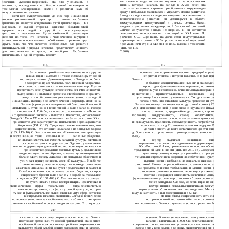
мы имеем в виду экспансию научных и технологических
эволюции духовно-творческой. На это указывают, в
знаний, которая началась на Западе в ХVIII веке; она
частности, исследования в области генной инженерии и
позволила западным странам преобразовать окружающую
технологии клонирования, скачок в развитии наук об
среду в небывалых масштабах и управлять своим развитием.
искусственном интеллекте.
Запад и сегодня является лидером в научных исследованиях и
Если все существовавшие до сих пор цивилизации
технологическом развитии; он доминирует в области
носили региональный характер, то новая глобальная
международных коммуникаций и рынках ценных бумаг,
цивилизация является общечеловеческой цивилизацией. Она
владеет и управляет международной банковской системой.
выражает, с одной стороны, единство биологической
Сейчас могущество Запада неоспоримо, и он останется
природы всех людей, с другой – социокультурную
генератором технологических инноваций в ХХ1 веке. По
целостность человечества. Идея глобальной цивилизации
расчетам О.С. Сироткина, на долю семи индустриальных
исходит из того, что человек и человечество внутренне
держав приходится почти 90% производства всей наукоемкой
едины, что они представляют собой взаимоотражения друг
продукции; эти страны владеют 46 из 50 высоких технологий
друга. Лишь то, что является необходимым для развития
(Цит. по: 116.
индивидуальной природы человека, представляет ценность
С.360).
для человечества в целом, и наоборот. Глобальная
цивилизация, с одной стороны, вводит
215
216
Запад имеет преобладающее влияние на все другие
проявляется в возрождении местных традиций и религий, в
цивилизации на Земле: он также символизирует собой
неприятии эгоизма и потребительства, которые пришли с
постиндустриализм. Духовные ценности Запада – свобода,
Запада.
демократия, права человека, политический плюрализм,
В балансе межцивилизационных сил и взаимодействий
верховенство закона и т.д. – завоевывают весь мир. Трудно
происходят фундаментальные перемены, остановить эти
представить себе будущее человечества без этих ценностей,
перемены уже невозможно. Влияние Запада по сравнению с
выдержавших испытание временем. Необходимо сохранить,
нравственной
притягательностью
восточных
мировых
защитить и обновить эти уникальные ценности западной
цивилизаций постепенно уменьшается. Сегодня даже слышны
цивилизации, имеющие общечеловеческий характер. Именно на
голоса о том, что азиатская культура превосходит культуру
Западе формируется материальный базис новой мировой
Запада, поскольку там имеет место духовный кризис (224. Р.5-
цивилизации, отличной от техногенной. «Вызов Запада», говоря
23). Ценности восточной (в основном конфуцианской) культуры
в терминах А. Тойнби, - это вызов современности. «Понятие
– ответственность, трудолюбие, дисциплина, терпимость,
«современное общество», - пишет В.Г. Федотова, - относимое к
гармония,
воздержанность,
семья,
коллективизм
–
Западу Х1Хв. и ХХ в. и последовавших за Западом стран в ХХв.,
противопоставляются основным западным ценностям, как
применяется для характеристики наивысшего образца развития
индивидуализм, праздность, самоуверенность, потребительство,
общества» (151. С.12). Существует также мнение о том, что
воля к власти и т.д. По мнению азиатских лидеров, Восток
современность – это отношения Запада с не-западным миром
должен донести до всего остального мира эти азиатские
(185. Р.12-16). С. Хантингтон пишет: «Изначально модернизация
добродетели,
которые
универсальную ценность
(264.
имеют
и вестернизация
связаны, и не -
западные общества,
Р.33).
тесно
П.
Бергер
выдвигает
концепцию
азиатской
впитывая значительные элементы западной культуры, достигают
прогресса на пути к модернизации. Однако с увеличением
современности в связи с исследованием модернизации стран
темпов модернизации удельный вес вестернизации снижается и
Юго-Восточной Азии, проведенным на основе собственной
происходит возрождение местных культур. Дальнейшая
традиционной идентичности (Цит. по: 251. Р.4). Современному
модернизация, таким образом, изменяет цивилизационный
цивилизационному процессу в равной мере присущи две
баланс власти между Западом и не-западным обществом и
тенденции: стремление к сохранению собственной культурной
усиливает приверженность местной культуры… Наиболее
идентичности и глобализация социально-экономических
значительное усиление могущества приходится на долю
отношений. Иначе говоря, проблема современности предстает
азиатских цивилизаций (и так будет продолжаться и далее), и
как проблема единства глобализации и идентичности. В этом
Китай постепенно прорисовывается как общество, которое
отношении цивилизационная модернизация усиливает роль
скорее всего бросит вызов Западу в борьбе за глобальное
Востока и сокращает относительное влияние Запада. На
господство» (156. С.107-108). С. Хантингтон прав: не следует
фундаментальном уровне мир становится более современным и
преувеличивать размах вестернизации. Техническая и
менее западным. Словом, модернизация не означает
экономическая
глобального
мира действительно
вестернизацию. Локальные цивилизации могут стать
сферы
«вестернизированы», но сфера духовной культуры, которая
современными обществами, не став западными. Мы имеем в
глубже и фундаментальнее вышеназванных двух сфер, остается
виду, в частности, опыт модернизации в Китае.
вне пределов западной экспансии. Сегодня техническая
На наш взгляд, современность есть синоним
модернизация принимает глобальные масштабы и в то же время
историчности общественного бытия, его соответствия
развивается глобальный процесс «индигенизации». Этот процесс
императивам глобального цивилизационного развития. Можно
217
218
сказать и так: поскольку современность перестает быть в
социальной эволюции человечества и универсализацию
настоящее время чьей-то особой привилегией, становится
западной цивилизации (199). Свидетельства истории и
проблемной для всех, постольку проблема современности
современности заставляют нас усомниться в таком выводе. Мы
имеем в виду возрождение Востока, экономический динамизм
оказывается общей судьбой, общим делом всех стран и народов.