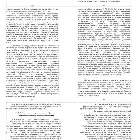
диалога о личной ответственности за священную
205
206
своем своеобразном языке» (174. С.10). Эти и другие идеи
неприкосновенность Земли, священность жизни, обеспечение
китайской философии полностью согласуются с концепцией
развития и справедливого распределения» (47. С.28).
устойчивого развития, понимаемой как стратегия
Все восточные культуры требуют безусловного
деятельности с саморазвивающимися системами. Словом,
соблюдения нравственных обязательств перед другим
мир открывает для себя в восточной культуре источники идей
человеком, пред обществом и природой. Они учат людей
и ценностей, необходимых для решения проблем нового
ограничивать свои властные устремления и желания
тысячелетия, в частности, проблемы устойчивого
пределами возможного – мусульманину эти пределы указаны
цивилизационного развития. Например, буддизм
Аллахом («Аллах не любит преступающих!»), для китайца
представляет собой систему ценностей, альтернативную по
они заключены в природе человека («тот, кто знает свою
отношению к господствующей ныне идеологии
природу, знает и небо») и заданы ритуалом или законом. В
потребительского общества. Вместо идеи владычества
конфуцианской «Книге ритуалов» приводятся девять
человека над природой и парадигмы человеческой
«основоположений»: три внутренних действия (познание
исключительности буддизм выдвигает идею внутренней
вещей, исправление сердца, совершенствование личности),
самоценности каждого живого существа; вместо требования
три внешних действия (благоустроение семьи, порядок в
покорения природы – принцип «ахимсы», то есть
государстве, умиротворение Поднебесной), три устоя
непричинения вреда всему живому; вместо идеологии
(воспитание правителей, обновление народа, достижение
политического насилия – концепцию естественного
Блага).
ненасильственного пути развития; вместо отчужденных
Опираясь на конфуцианскую традицию, современные
ценностей – подлинное (нирваническое) счастье. Социальный
китайские философы разрабатывают концепцию устойчивого
идеал буддизма – это гармоничное общество, где будут
развития Китая в качестве стратегии перехода к духовной
обеспечены духовные и экологические приоритеты.
Гуманистический идеал буддизма – это человек,
цивилизации (164. С.27-30; 159. С.70-75). Одной из
удовлетворенный жизнью в обществе и живущий в гармонии
принципиальных особенностей китайской модели устойчивого
с природой. Буддизм поощряет личное самоограничение и
развития является осуществление социально-экологической
общественную солидарность, справедливость и равенство,
политики модернизации на основе конфуцианской теории
любовь и сострадание, чистоту помыслов и деяний. Это
гармонии, посредством одновременного развития
мощный духовный инструмент, вырывающий нас из пут
материальной и духовной цивилизации. Духовная
человеческого эгоизма, из круга потребительской идеологии и
цивилизация, по мнению китайских философов, это результат
технократической утопии. Экономический идеал буддизма –
развития духовной жизни человека и степени его
малые затраты энергии (и материалов) и удовлетворяющие
самоосвобождения. Здесь на первый план выходит требование
человека результаты. Экономическое развитие, по буддизму,
системной трансформации общества на высоких идеалах
должно не столько умножать материальные блага, сколько
гуманизма. Только при условии нравственного
способствовать становлению человеческих качеств.
совершенствования личности («внутреннего развития»)
достигается социальная гармония, осуществляется правильное
Мы не собираемся убеждать кого бы то ни было в
распоряжение вещами («внешнее развитие»). «Для того,
духовном превосходстве Востока; но мы уверены в одном:
чтобы создать общий духовный очаг человеческой культуры,
диалог с Востоком необходим хотя бы для того, чтобы
каждый регион, каждая нация должна вернуться к своим
сдержать технократическую агрессию Запада, чтобы
культурным истокам, - пишет Юй Дункан, - заново их
восстановить равновесие «холодного» ума и «теплого»
переосмыслить под планетарным углом зрения, вскрыть
сердца, материального и духовного начал в жизни. Сегодня
внутренние резервы, привести в движение восстановленные
задача философов состоит в том, чтобы на основе синтеза
силы культуры для того, чтобы в новых исторических
культур Востока и Запада
условиях вести с миром диалог на
207
208
разработать такую универсальную философскую систему,
собственных функций и (в идеальном случае) 8)
которая могла бы стать обоснованием подлинного единения
руководствуются едиными и неукоснительно соблюдаемыми
Человечества как глобальной общности (75;76).
правовыми нормами» (113. С.66).
В процессе глобализации весь человеческий мир
оказался поделенным минимум на два непримиримых сегмента:
4.2. Глобализация и модернизация как факторы
первый образуют развитые страны, инициирующие процесс
современного цивилизационного развития
глобализации и извлекающие из него максимальную для себя
Глобализация
как
цивилизационный
процесс.
выгоду; во второй сегмент входят развивающиеся страны,
Глобализация - это диалектический, внутренне неоднородный
служащие источником ресурсов для первых, или страны,
цивилизационный процесс, сущностью которого является
лишенные какого-либо доступа к благам глобализации.
технологическое
освоение
пространственно-временных
Глобализация в известной мере воспроизводит во всемирном
отношений в планетарном масштабе. Как мы уже отмечали, М.
масштабе негативные стороны рыночного хозяйствования,
Кастельс связывает глобализацию с максимальным сжатием,
которые в целом удалось обуздать странам Запада путем
уплотнением
пространственно-временных
отношений.
построения
«социального государства».
Ныне в мировой
Глобализация, по его мнению, - это определенный, более
экономике господствуют финансово-олигархические силы,
организованный этап в развитии человеческой цивилизации,
выносящие на глобальный уровень самые грубые формы
когда все социально-экономические связи и отношения (на
индивидуального и группового эгоизма. Глобализация