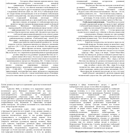
Сегодня в общественном мнении многих стран
осваивающей
сложные,
исторически
развивающиеся
глобализация
ассоциируется
с экспансией
западной
«человекоразмерные системы».
цивилизации. «Главный вызов состоит в том, - пишет Г.
В культурах Востока мы находим основной механизм
Киссинджер, - что то, что обычно называют глобализацией, на
духовного
развития
–
самоограничение
и
самом деле просто другое название господствующей роли
самосовершенствование человека.
Вспомним
слова Будды:
Соединенных Штатов» (Цит. по: 203. Р.11). Глобализация вовсе
«Будьте сами себе своим светильником». Восток – это могучая
не тождественна вестернизации; хотя источником глобализации
духовная доминанта, это
благоговение перед жизнью,
это
является западный мир, она представляет собой закономерный
«трепет и святость бытия», как говорили в старину русские
результат
социальной
эволюции,
воплощая
собою
духовидцы. К слову сказать, постиндустриальный Запад
общецивилизационный дух, присущий всему человечеству.
успешно осваивает сегодня духовные ценности Востока.
Другими словами, исходящие от глобализации импульсы
Глобальная цивилизация.
Чжан Шаохуа полагает, что
являются предвестниками формирования новой глобальной
в нашей современной жизни уже присутствует эмбрион духа
цивилизации.
Внешнюю
(материальную)
оболочку
глобальной цивилизации. Его образуют философские идеи: а)
нарождающейся глобальной цивилизации представляет собою
единства всех вещей; б) единства всего человечества; в)
информационная Сеть, а ее внутреннее (духовное) ядро –
единства Неба
и человека
(163).
С точки зрения принципа
система общечеловеческих ценностей. Духовное пространство
«единства всех вещей» все события и объекты взаимосвязаны и
глобальной цивилизации формируется на новом уровне
опосредованы. Иными словами, все они одновременно
интегрального синтеза, превосходящем существующие формы
детерминированы и контрдетерминированы (то есть обладают
цивилизационного развития. «Глобальный мир, - пишет И.А.
внутренней активностью). Этот способ мышления обнаруживает
Василенко, - необходимо созидать в диалоге цивилизаций как
истину в самой реальности.
общее пространство многогранной духовности – всегда
Единство человечества постигается через постижение
открытое и вечно совершенствующееся в процессе понимания
человеческой природы. Человек вышел из животного царства, и
другого» (16. С.18). И здесь нам не обойтись без обращения к
потому необходимо несет в себе звериное начало. Чтобы
восточным
философским системам, характерной чертой
обуздать животные страсти, человек сотворил Бога. Эта единая
которых является глобализм воистину космического масштаба.
сущность «зверя и божества» как раз и есть человеческая
Мы полагаем, что современная цивилизационная трансформация
природа. «Мы – люди, а не звери, - пишет Чжан Шаохуа. –
должна опираться на духовные традиции Востока (в т.ч.
Потому мы никогда не должны основывать ценностные идеалы
православного Востока). Эта мысль не является новой: ее
человечества на инстинктах животных, которые предписывают
поддерживали и поддерживают многие известные исследователи
«сильному пожирать слабого». Мы – люди, а не божества.
цивилизационных процессов. Например, В.С. Степин отмечает,
Поэтому мы никогда не должны основывать наши ценностные
что эколого-этические идеи восточных философских систем
идеалы на божественной природе, мечтая держать в сердце весь
вполне
созвучны
поискам
новых
мир, позабыв о самих себе. Мы - люди. Есть лишь одно
современным
мировоззренческих
ориентиров
цивилизационного
развития
человечество, лишь один вид человеческой природы. Человек
(135.
С.696-697).
Отторгавшиеся
ранее
техногенной
живет единожды, жизнь длится лишь мгновение» (163. С.20).
цивилизацией, они приобретают новое звучание на современном
Идея единства человечества исходит из того, что каждый из
этапе развития, согласуясь с представлениями науки о биосфере
людей обладает одинаковой с другими людьми природно-
как целостном живом организме и со стратегиями деятельности,
человеческой сущностью. Все действия людей на всех уровнях
213
214
бытия должны исходить из признания единства человеческой
индивида в сферу человеческого «рода», с другой –
природы.
превращает силы «рода» в способности индивида.
Единство Неба и человека есть выражение единого
Глобальная цивилизация делает ударение на глубинной
вселенского духа. Возникает вопрос: «Что же такое
природе человека, и в этом смысле она выступает как
вселенский дух?» Это сверхчеловеческий дух; это
подлинно гуманистическая цивилизация. Развитие человека,
трансцендентность, указывающая на непрерывное
независимо от национальной или религиозной
трансцендирование объектами самих себя в процессе
принадлежности, становится главным приоритетом
взаимодействия с другими вещами. Вселенский дух есть не
социального прогресса. До сих пор развитие творческого
только двигатель вселенской эволюции, но также ее компас и
потенциала человека было ограничена узкими рамками
направляющая сила. Вспомним А. Эйнштейна, который
национальных традиций, религиозных ограничений и
любил повторять: «В глубинах вселенной есть таинственная
государственных границ. Сегодня человек все больше
сила, которая правит миром».
чувствует себя автономной личностью, психологически
выходит за рамки этноса, нации и государства, начинает
Мы рассмотрели идею «трех единств». Если
ощущать себя гражданином мира. Эти два
утверждается единство всех вещей, то мы должны уважать и
взаимообусловленных процесса планетаризации и
заботиться об окружающей среде. Если утверждается
индивидуализации – характеризуют сознание человека в
единство человеческого рода, то мы должны признать
современную эпоху. Чувство принадлежности к общему
справедливость и солидарность между людьми. Если
глобальному миру сопровождается отказом от групповых
утверждается единство Неба и человека, то мы должны
ценностей и созданием собственной вселенной. Микрокосм
оберегать небесную (духовную) природу человека. Идея
человека, мир его личного выбора входит в резонанс с
«трех единств» определяет духовную сферу глобальной
Макрокосмом Человечества. Словом, диалектика глобальной
цивилизации. Постигая «духовность Вселенной» (К.Э.
цивилизации такова, что она очеловечивает процесс
Циолковский), вооружившись мудростью, человечество
глобализации и глобализирует человеческую природу.
переходит на более высокий уровень вселенской эволюции,
Модернизация и вестернизация.
Под модернизацией
чем природно-человеческое развитие, то есть на уровень