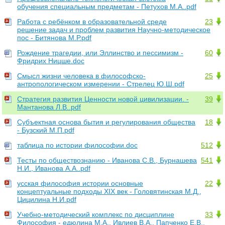
обучения специальным предметам - Петухов М.А..pdf
Работа с ребёнком в образовательной среде
23
решение задач и проблем развития Научно-методическое
пос - Битянова М.Р.pdf
Рождение трагедии, или Эллинство и пессимизм -
60
Фридрих Ницше.doc
Смысл жизни человека в философско-
25
антропологическом измерении - Стрелец Ю.Ш.pdf
Стратегия развития Ценности новой цивилизации. -
39
Мантанова Л.В..pdf
Субъектная основа бытия и регулирования общества
18
- Бузский М.П.pdf
таблица по истории философии.doc
512
Тесты по обществознанию - Иванова С.В., Бурнашева
541
Н.И., Иванова А.А..pdf
усская философия истории основные
22
концептуальные подходы XIX век - Головятинская М.Д.,
Цицилина Н.И.pdf
Учебно-методический комплекс по дисциплине
33
Философия - едюлина М.А., Ивлиев В.А., Папченко Е.В.,