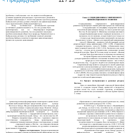
< Предыдущая
11 / 13
Следующая >
проблемы с глобальными - все это является необходимым
условием принятия региональных стратегических решений в
Глава 4. СОЦИОДИНАМИКА СОВРЕМЕННОГО
условиях глобализации. С этой точки зрения стратегия развития
ЦИВИЛИЗАЦИОННОГО РАЗВИТИЯ
Байкальского региона должна учитывать как цивилизационный,
так и экологический («байкальский фактор»).
Социодинамику
современного
цивилизационного
Итак,
особенностью
региональной
стратегии
развития характеризует взаимодействие процессов глобализации
устойчивого развития является то, что она должна быть
и модернизации: ее специфику определяет экспансия
ориентирована
как
на
общемировую
тенденцию
техногенной цивилизации Запада, но смысл развития задает
цивилизационного развития, так и на решение локальных
Восток. В свое время О. Шпенглер основным инстинктом
проблем коэволюции общества и природы. Применительно к
западной цивилизации назвал «принцип экспансии», и эта
Байкальскому региону это требование означает решение
экспансия, по его мнению, осуществляется не только и не
проблемы Байкала в контексте мировых цивилизационных
столько ради территориальных завоеваний, сколько ради
процессов и диалога цивилизаций.
финансового успеха. «Деньги для европейской цивилизации, -
писал О. Шпенглер, - являются той абстракцией, которая
репрезентирует мощь цивилизации» (169. С.169). «Современная
западная экспансия, - писал А. Тойнби, - в буквальном смысле
имеет мировой масштаб» (140. С.216). Экспансия, или «воля к
власти», - это рок, нечто демоническое, увлекающее человека
западной культуры. Прав М. Хатами, когда он пишет: «Явление,
которое впоследствии вошло в социально-политическую
историю Европы как колониализм, было следствием
распространения хозяйского отношения человека-властелина к
природе и к естественным наукам – как к чемуто,
подвластному ему, - на других людей и на гуманитарные науки...
Современный мир является западным по своей ориентации,
методологии и умонастроениям до такой степени, что, даже если
живешь за его географическими пределами, приходится
включать его в систему своих ценностей и в свою жизнь» (157.
С.20-21,88-89). Но мы должны помнить о великой философской
мудрости: мир творится разнообразием культур и обретает
единство в глобальной цивилизации.
4.1. Процесс вестернизации и духовные ресурсы
Востока
Одна из важнейших функций социальной философии
состоит в создании теории общих ценностей и интересов,
которая могла бы стать основой стратегии устойчивого
развития человечества (осознающего себя как Единое Целое).
С точки
201
202
зрения перспектив формирования планетарного ценностного
образованию и к интеллектуальной деятельности, связанное с
сознания наибольший интерес представляет диалог
культур
развитием массовой культуры (156. С.501).
Востока и Запада. Мы рассматриваем Восток и Запад как два
В 1993 году С. Хантингтон писал: «Важнейший вопрос
противоположных социокультурных мира. Понятие «Запад»
для Запада, состоит в том, способен ли он, оставляя в стороне
ассоциируется у нас с парадигмой антропоцентризма, или с
все прочие внешние вызовы, остановить и обратить вспять
либертарианско-конвенциональной
культурой,
а
понятие
внутренние процессы разложения» (156. С.499). Прошло 10 лет,
«Восток» - с парадигмой космоцентризма, или с
и никаких серьезных изменений в ценностном сознании Запада
трансцендентальной культурой. Запад – это «воля к власти» (Ф.
не произошло. Более того, заметно снизился уровень
Ницше), покорение мира, а Восток – гармония с миром и
критического самосознания, которое всегда было имманентной
ответственная
солидарность.
ориентирован
на
характеристикой
Запада,
и
укрепилось
ощущение
Запад
совершенствование внешних форм и материальных условий
вседозволенности и гордыни. Как и во времена О. Шпенглера,
социальной жизни, а Восток – на совершенствование
все сводится к «притязанию на власть» (169. С.525). Широко
внутреннего мира человека, его духовного сознания и
разрекламированная концепция «человеческого капитала»
нравственного поведения.
обосновала выгодность вложения инвестиций в развитие науки и
Процесс вестернизации.
Западная цивилизация
образования и благодаря этому Западу удалось создать
добилась огромных успехов в материальной сфере жизни, но она
инфраструктуру
массовой
культуры.
Но
этот