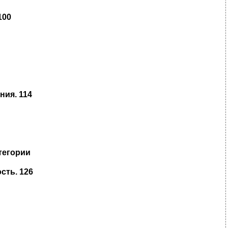
100
ия. 114
тегории
сть. 126