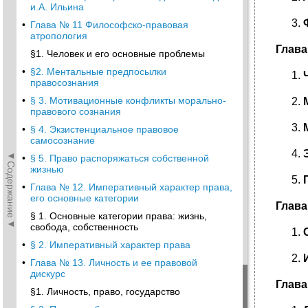
и.А. Ильина
•
Глава № 11 Философско-правовая
атропология
Глава
§1. Человек и его основные проблемы
•
§2. Ментальные предпосылки
правосознания
•
§ 3. Мотивационные конфликты морально-
правового сознания
•
§ 4. Экзистенциальное правовое
самосознание
◄Содержание◄
•
§ 5. Право распоряжаться собственной
жизнью
•
Глава № 12. Императивный характер права,
его основные категории
Глава
§ 1. Основные категории права: жизнь,
свобода, собственность
•
§ 2. Императивный характер права
•
Глава № 13. Личность и ее правовой
дискурс
Глава
§1. Личность, право, государство