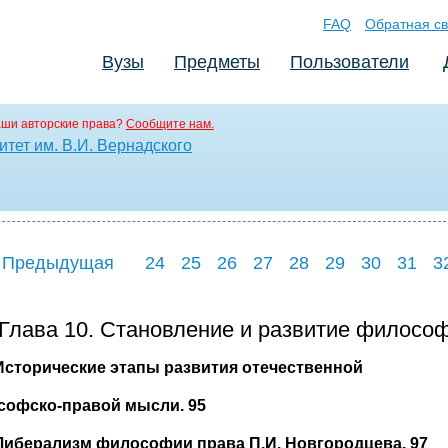
FAQ
Обратная св
Вузы
Предметы
Пользователи
аши авторские права?
Сообщите нам.
тет им. В.И. Вернадского
 Предыдущая
24
25
26
27
28
29
30
31
3
Глава 10. Становление и развитие философ
Исторические этапы развития отечественной
офско-правой мысли. 95
Либерализм философии права П.И. Новгородцева. 97