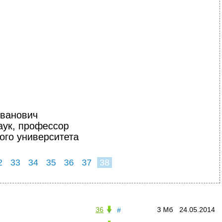
Иванович
аук, профессор
ого университета
2
33
34
35
36
37
38
36
3 Мб
24.05.2014
#