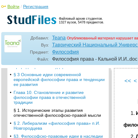
Греции
Войти
/
Регистрация
•
§ 4. Особенности римского права.
§ 5. Специфика становления и
Файловый архив студентов.
осуществления исламского права
1327 вузов, 5478 предметов.
•
Глава № 9. Философия права, ее
становление и развитие в
Teana
Добавил:
Опубликованный материал нарушает в
западноевропейской традиции
Таврический Национальный Универси
Вуз:
§ 1. Предпосылки европейской философии
Философия
Предмет:
права
Философия права - Кальной И.И.
.doc
Файл:
•
§ 2. Немецкая классическая философия о
природе права и государства
•
§ 3 Основные идеи современной
европейской философии права и тенденции
<<
<
ее развития
•
Глава 10. Становление и развитие
философии права в отечественной
традиции
§ 1. Исторические этапы развития
отечественной философско-правой мысли
•
§ 2. Либерализм «философия права» п.И.
филос
Новгородцева
•
§3. Философско-правовые идеи в наследии