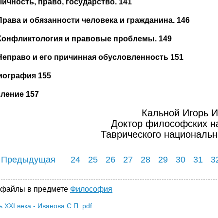
Личность, право, государство. 141
Права и обязанности человека и гражданина. 146
Конфликтология и правовые проблемы. 149
Неправо и его причинная обусловленность 151
иография
155
вление
157
Кальной Игорь 
Доктор философских н
Таврического национальн
 Предыдущая
24
25
26
27
28
29
30
31
3
 файлы в предмете
Философия
 XXI века - Иванова С.П..pdf