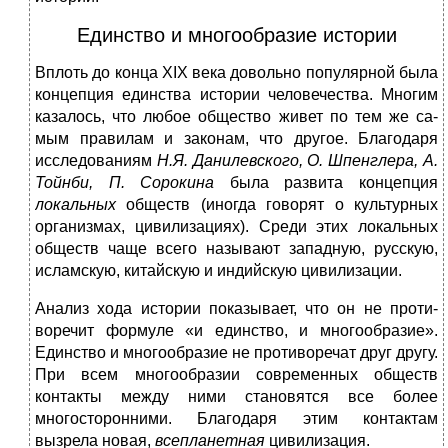
Единство и многообразие истории
Вплоть до конца XIX века довольно популярной бы­ла
концепция единства истории человечества. Мно­гим
казалось, что любое общество живет по тем же са­
мым правилам и законам, что другое. Благодаря
исследованиям
Н.Я. Данилевского, О. Шпенглера, А.
Тойнби, П. Сорокина
была развита концепция
локаль­ных
обществ (иногда говорят о культурных
организмах, цивилизациях). Среди этих локальных
обществ чаще всего называют западную, русскую,
исламскую, китай­скую и индийскую цивилизации.
Анализ хода истории показывает, что он не проти­
воречит формуле «и единство, и многообразие».
Един­ство и многообразие не противоречат друг другу.
При всем многообразии современных обществ
контак­ты между ними становятся все более
многосторонни­ми. Благодаря этим контактам
вызрела новая,
всепланетная
цивилизация.