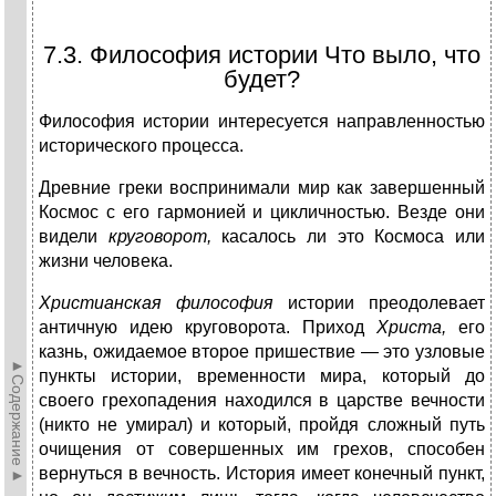
7.3. Философия истории Что выло, что
будет?
Философия истории интересуется направленностью
исторического процесса.
Древние греки воспринимали мир как завершенный
Космос с его гармонией и цикличностью. Везде они
ви­дели
круговорот,
касалось ли это Космоса или
жизни человека.
Христианская философия
истории преодолевает
античную идею круговорота. Приход
Христа,
его
казнь, ожидаемое второе пришествие — это узловые
►Содержание►
пунк­ты истории, временности мира, который до
своего гре­хопадения находился в царстве вечности
(никто не умирал) и который, пройдя сложный путь
очищения от совершенных им грехов, способен
вернуться в веч­ность. История имеет конечный пункт,