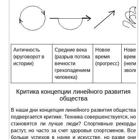
Античность
Средние века
Новое
Нове
(круговорот в
(разрыв пото­ка
время
время
истории)
вечности
(прогресс)
(нели
грехопадени­ем
эволю
человека)
Критика концепции линейного развития
общества
В наши дни концепция линейного развития обще­ства
подвергается критике. Техника совершенствуется, но
становятся ли лучше люди? Спортивные рекорды
рас­тут, но часто за счет здоровья спортсменов. Все
боль­ше успехов в науке и искусстве, но разве они