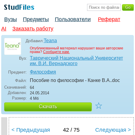
Вузы
Предметы
Пользователи
Реферат
AI
Заказать работу
Teana
Добавил:
Опубликованный материал нарушает ваши авторские
права?
Сообщите нам.
Таврический Национальный Университет
Вуз:
им. В.И. Вернадского
Философия
Предмет:
Пособие по философии - Канке В.А.
.doc
Файл:
Скачиваний:
64
Добавлен:
24.05.2014
Размер:
4 Мб
☆
Скачать
< Предыдущая
42 / 75
Следующая >