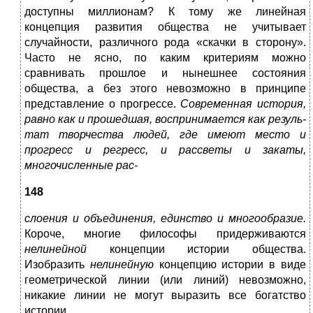
доступ­ны миллионам? К тому же линейная
концепция развития общества не учитывает
случайности, различ­ного рода «скачки в сторону».
Часто не ясно, по каким критериям можно
сравнивать прошлое и нынешнее состояния
общества, а без этого невозможно в принци­пе
представление о прогрессе.
Современная история,
равно как и прошедшая, воспринимается как резуль­
тат творчества людей, где имеют место и
прогресс и регресс, и рассветы и закаты,
многочисленные рас-
148
слоения и объединения, единство и многообразие.
Ко­роче, многие философы придерживаются
нелинейной
концепции истории общества.
Изобразить
нелинейную
концепцию истории в виде
геометрической линии (или линий) невозможно,
никакие линии не могут выразить все богатство
истории.