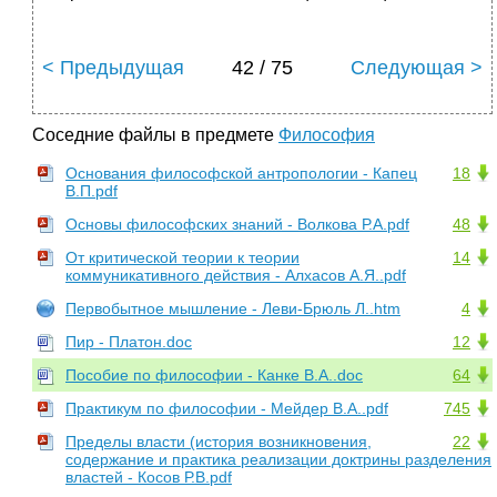
< Предыдущая
42 / 75
Следующая >
Соседние файлы в предмете
Философия
Основания философской антропологии - Капец
18
В.П.pdf
Основы философских знаний - Волкова Р.А.pdf
48
От критической теории к теории
14
коммуникативного действия - Алхасов А.Я..pdf
Первобытное мышление - Леви-Брюль Л..htm
4
Пир - Платон.doc
12
Пособие по философии - Канке В.А..doc
64
Практикум по философии - Мейдер В.А..pdf
745
Пределы власти (история возникновения,
22
содержание и практика реализации доктрины разделения
властей - Косов Р.В.pdf