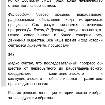
но он достижим лишь тогда, когда человечество
станет Богочеловечеством.
Философия Нового времени
вырабатывает
рациональ­ные объяснения хода исторических
процессов. Сам ра­зум признается источником
прогресса
(Ф. Бэкон, Р. Де­карт),
поступательного, от
менее совершенного к более совершенному,
движения общества. Все чаще время и ход истории
считаются
линейными
процессами.
147
Маркс
считал, что последовательный прогресс об­
щества от первобытного до рабовладельческого,
феодаль­ного, капиталистического и
коммунистического обес­печивается развитием
производительных сил.
Рассмотренные концепции истории можно изобра­
зить следующим образом.