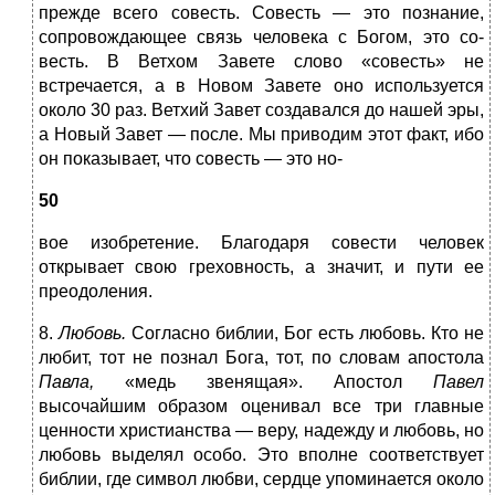
преж­де всего совесть. Совесть — это познание,
сопровожда­ющее связь человека с Богом, это со-
весть. В Ветхом За­вете слово «совесть» не
встречается, а в Новом Завете оно используется
около 30 раз. Ветхий Завет создавал­ся до нашей эры,
а Новый Завет — после. Мы приво­дим этот факт, ибо
он показывает, что совесть — это но-
50
вое изобретение. Благодаря совести человек
открывает свою греховность, а значит, и пути ее
преодоления.
8.
Любовь.
Согласно библии, Бог есть любовь. Кто не
любит, тот не познал Бога, тот, по словам апостола
Павла,
«медь звенящая». Апостол
Павел
высочайшим образом оценивал все три главные
ценности христиан­ства — веру, надежду и любовь, но
любовь выделял осо­бо. Это вполне соответствует
библии, где символ люб­ви, сердце упоминается около