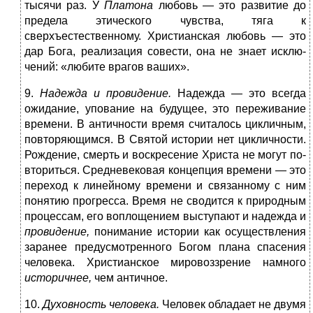
тысячи раз. У
Платона
любовь — это развитие до
предела этического чувства, тяга к
сверхъестественному. Христианская любовь — это
дар Бога, реализация совести, она не знает исклю­
чений: «любите врагов ваших».
9.
Надежда и провидение.
Надежда — это всегда
ожи­дание, упование на будущее, это переживание
време­ни. В античности время считалось цикличным,
повто­ряющимся. В Святой истории нет цикличности.
Рождение, смерть и воскресение Христа не могут по­
вториться. Средневековая концепция времени — это
пе­реход к линейному времени и связанному с ним
поня­тию прогресса. Время не сводится к природным
процессам, его воплощением выступают и надежда и
провидение,
понимание истории как осуществления
заранее предусмотренного Богом плана спасения
чело­века. Христианское мировоззрение намного
историч­нее,
чем античное.
10.
Духовность человека.
Человек обладает не дву­мя