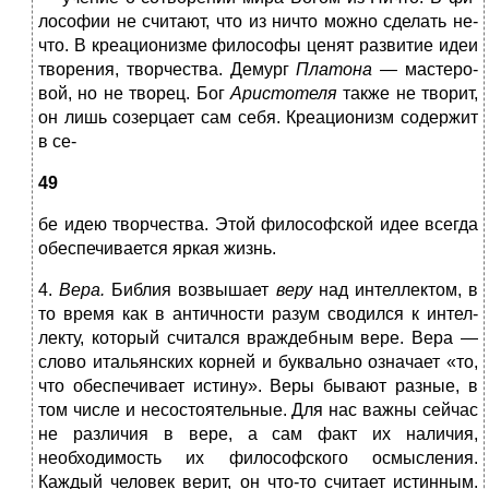
лософии не считают, что из ничто можно сделать не­
что. В креационизме философы ценят развитие идеи
творения, творчества. Демург
Платона —
мастеро­
вой, но не творец. Бог
Аристотеля
также не творит,
он лишь созерцает сам себя. Креационизм содержит
в се-
49
бе идею творчества. Этой философской идее всегда
обеспечивается яркая жизнь.
4.
Вера.
Библия возвышает
веру
над интеллектом, в
то время как в античности разум сводился к интел­
лекту, который считался враждебным вере. Вера —
сло­во итальянских корней и буквально означает «то,
что обеспечивает истину». Веры бывают разные, в
том числе и несостоятельные. Для нас важны сейчас
не раз­личия в вере, а сам факт их наличия,
необходимость их философского осмысления.
Каждый человек ве­рит, он что-то считает истинным.