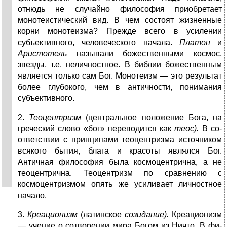
отнюдь не случай­но философия приобретает
монотеистический вид. В чем состоят жизненные
корни монотеизма? Прежде всего в усилении
субъективного, человеческого нача­ла.
Платон
и
Аристотель
называли божественными космос,
звезды, т.е. неличностное. В библии божествен­ным
является только сам Бог. Монотеизм — это резуль­тат
более глубокого, чем в античности, понимания
субъективного.
2.
Теоцентризм
(центральное положение Бога, на
греческий слово «бог» переводится как
теос).
В со­
ответствии с принципами теоцентризма источником
вся­кого бытия, блага и красоты являлся Бог.
Античная фи­лософия была космоцентрична, а не
теоцентрична. Теоцентризм по сравнению с
космоцентризмом опять же усиливает личностное
начало.
3.
Креационизм
(латинское
созидание).
Креационизм
— учение о сотворении мира Богом из Ничто. В фи­