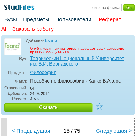
Вузы
Предметы
Пользователи
Реферат
AI
Заказать работу
Teana
Добавил:
Опубликованный материал нарушает ваши авторские
права?
Сообщите нам.
Таврический Национальный Университет
Вуз:
им. В.И. Вернадского
Философия
Предмет:
Пособие по философии - Канке В.А.
.doc
Файл:
Скачиваний:
64
Добавлен:
24.05.2014
Размер:
4 Мб
☆
Скачать
< Предыдущая
15 / 75
Следующая >