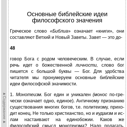
Основные библейские идеи
философского значения
Греческое слово
«Библиа
»
означает «книги», они
составляют Ветхий и Новый Заветы. Завет — это до-
48
говор Бога с родом человеческим. В случае, если
речь идет о божественной
личности,
слово бог
пишется с большой буквы — Бог. Для удобства
читателя мы про­нумеруем основные библейские
идеи философской зна­чимости.
►Содержание►
1.
Монотеизм.
Бог един и уникален
(монос
по-гре­
чески означает одно, единое). Античному признанию
существования многих богов, т.е. политеизму, прихо­
дит конец. Не только христианство, но и иудаизм и ис­
лам настаивают на единобожии. Каков же
философский смысл монотеизма? Надо полагать,