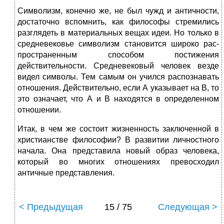
Символизм, конечно же, не был чужд и античнос­ти,
достаточно вспомнить, как философы стремились
разглядеть в материальных вещах идеи. Но только в
средневековье символизм становится широко рас­
пространенным способом постижения
действительнос­ти. Средневековый человек везде
видел символы. Тем самым он учился распознавать
отношения. Действительно, если А указывает на В, то
это означает, что А и В на­ходятся в определенном
отношении.
Итак, в чем же состоит жизненность заключенной в
христианстве философии? В развитии личностного
на­чала. Она представила новый образ человека,
кото­рый во многих отношениях превосходил
античные представления.
< Предыдущая
15 / 75
Следующая >