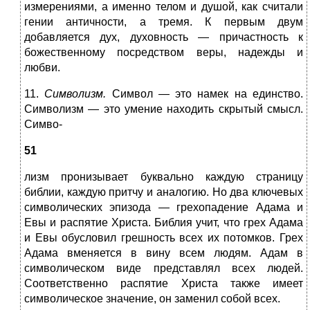
измерениями, а именно телом и душой, как считали
гении античности, а тремя. К первым двум
добавляет­ся дух, духовность — причастность к
божественному посредством веры, надежды и
любви.
11.
Символизм.
Символ — это намек на единство.
Сим­волизм — это умение находить скрытый смысл.
Симво-
51
лизм пронизывает буквально каждую страницу
библии, каждую притчу и аналогию. Но два ключевых
символи­ческих эпизода — грехопадение Адама и
Евы и распятие Христа. Библия учит, что грех Адама
и Евы обусловил грешность всех их потомков. Грех
Адама вменяется в вину всем людям. Адам в
символическом виде пред­ставлял всех людей.
Соответственно распятие Христа так­же имеет
символическое значение, он заменил собой всех.