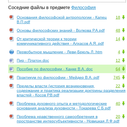
Соседние файлы в предмете
Философия
Основания философской антропологии - Капец
18
В.П.pdf
Основы философских знаний - Волкова Р.А.pdf
48
От критической теории к теории
14
коммуникативного действия - Алхасов А.Я..pdf
Первобытное мышление - Леви-Брюль Л..htm
4
Пир - Платон.doc
12
Пособие по философии - Канке В.А..doc
64
Практикум по философии - Мейдер В.А..pdf
745
Пределы власти (история возникновения,
22
содержание и практика реализации доктрины разделения
властей - Косов Р.В.pdf
Проблема духовного опыта и методологические
40
основания анализа духовности - Токарева С.Б.pdf
Проблема нравственного самообретения в
20
пространстве интерсубъективности - Новицкая Л.Ф.pdf