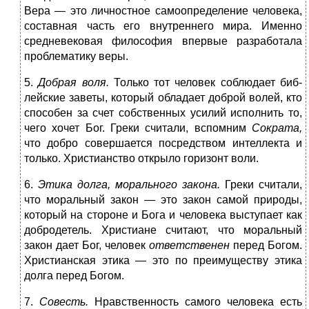
Вера — это лично­стное самоопределение человека,
составная часть его вну­треннего мира. Именно
средневековая философия впервые разработала
проблематику веры.
5.
Добрая воля.
Только тот человек соблюдает биб­
лейские заветы, который обладает доброй волей, кто
спо­собен за счет собственных усилий исполнить то,
чего хочет Бог. Греки считали, вспомним
Сократа,
что добро совершается посредством интеллекта и
только. Христианство открыло горизонт воли.
6.
Этика долга, морального закона.
Греки считали,
что моральный закон — это закон самой природы,
кото­рый на стороне и Бога и человека выступает как
добро­детель. Христиане считают, что моральный
закон дает Бог, человек
ответственен
перед Богом.
Христианская этика — это по преимуществу этика
долга перед Богом.
7.
Совесть.
Нравственность самого человека есть