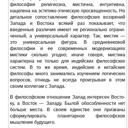
философия религиозна, мистична, интуи­тивна,
нацелена на эстетико-этическую просвещен­ность. Но
детальное сопоставление философских воз­зрений
Запада и Востока всякий раз показывает, что
введенные различия имеют не регионально ограни­
ченный, а универсальный характер. Так, мистик —
это универсальная фигура. В средневековой
философии и ее современных модернизациях
мистики сколько угодно; иначе говоря, мистика
характерна не только для индийских философских
систем. В то же время, индий­ские и китайские
философы много занимались изуче­нием логических
вопросов, отнюдь не всегда проигры­вая в этом
своим коллегам с Запада.
В философском отношении Запад интересен Восто­
ку, а Восток — Западу. Былой обособленности нет
боль­ше места. В своем единстве они призваны
сформулиро­вать планетарное философское
мышление будущего.