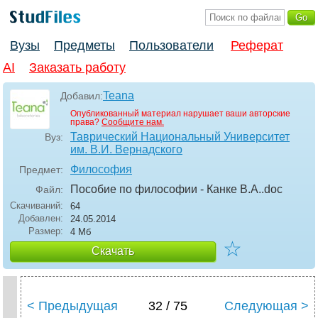
Вузы
Предметы
Пользователи
Реферат
AI
Заказать работу
Teana
Добавил:
Опубликованный материал нарушает ваши авторские
права?
Сообщите нам.
Таврический Национальный Университет
Вуз:
им. В.И. Вернадского
Философия
Предмет:
Пособие по философии - Канке В.А.
.doc
Файл:
Скачиваний:
64
Добавлен:
24.05.2014
Размер:
4 Мб
☆
Скачать
< Предыдущая
32 / 75
Следующая >