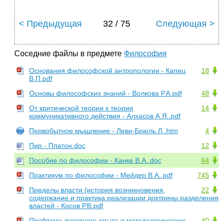
< Предыдущая
32 / 75
Следующая >
Соседние файлы в предмете
Философия
Основания философской антропологии - Капец
18
В.П.pdf
Основы философских знаний - Волкова Р.А.pdf
48
От критической теории к теории
14
коммуникативного действия - Алхасов А.Я..pdf
Первобытное мышление - Леви-Брюль Л..htm
4
Пир - Платон.doc
12
Пособие по философии - Канке В.А..doc
64
Практикум по философии - Мейдер В.А..pdf
745
Пределы власти (история возникновения,
22
содержание и практика реализации доктрины разделения
властей - Косов Р.В.pdf
Проблема духовного опыта и методологические
40