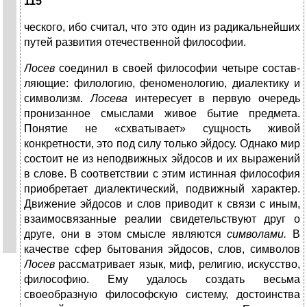
115
ческого, ибо считал, что это один из радикальнейших
путей развития отечественной философии.
Лосев
соединил в своей философии четыре состав­
ляющие: филологию, феноменологию, диалектику и
символизм.
Лосева
интересует в первую очередь
про­низанное смыслами живое бытие предмета.
Понятие не «схватывает» сущность живой
конкретности, это под силу только эйдосу. Однако мир
состоит не из неподвиж­ных эйдосов и их выражений
в слове. В соответствии с этим истинная философия
приобретает диалектиче­ский, подвижный характер.
Движение эйдосов и слов приводит к связи с иным,
взаимосвязанные реалии сви­детельствуют друг о
друге, они в этом смысле являют­ся
символами.
В
качестве сфер бытования эйдосов, слов, символов
Лосев
рассматривает язык, миф, рели­гию, искусство,
философию. Ему удалось создать весь­ма
своеобразную философскую систему, достоинства