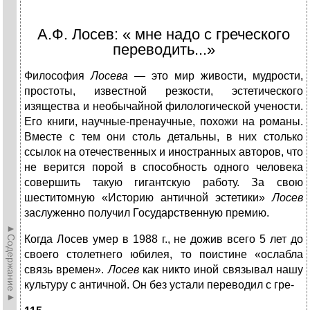
А.Ф. Лосев: « мне надо с греческого
переводить...»
Философия
Лосева —
это мир живости, мудрости,
простоты, известной резкости, эстетического
изящест­ва и необычайной филологической учености.
Его кни­ги, научные-пренаучные, похожи на романы.
Вместе с тем они столь детальны, в них столько
ссылок на отечест­венных и иностранных авторов, что
не верится порой в способность одного человека
совершить такую гигант­скую работу. За свою
шеститомную «Историю антич­ной эстетики»
Лосев
заслуженно получил Государствен­ную премию.
►Содержание►
Когда Лосев умер в 1988 г., не дожив всего 5 лет до
своего столетнего юбилея, то поистине «ослабла
связь времен».
Лосев
как никто иной связывал нашу
культуру с античной. Он без устали переводил с гре-