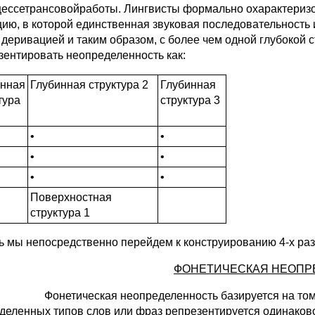
цессетрансовойработы. Лингвисты формально охарактериз
цию, в которой единственная звуковая последовательность 
 деривацией и таким образом, с более чем одной глубокой
зентировать неопределенность как:
инная
Глубинная структура 2
Глубинная
тура
структура 3
•
•
•
•
•
•
Поверхностная
структура 1
ь мы непосредственно перейдем к конструированию 4-х ра
ФОНЕТИЧЕСКАЯ НЕОПР
Фонетическая неопределенность базируется на том
деленных типов слов или фраз репрезентируется одинаково