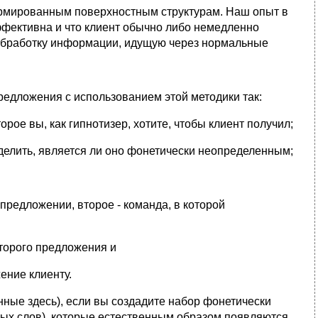
ормированным поверхностным структурам. Наш опыт в
эффективна и что клиент обычно либо немедленно
 обработку информации, идущую через нормальные
редложения с использованием этой методики так:
рое вы, как гипнотизер, хотите, чтобы клиент получил;
делить, является ли оно фонетически неопределенным;
редложении, второе - команда, в которой
второго предложения и
ение клиенту.
енные здесь), если вы создадите набор фонетически
ных слов), которые естественным образом появляются