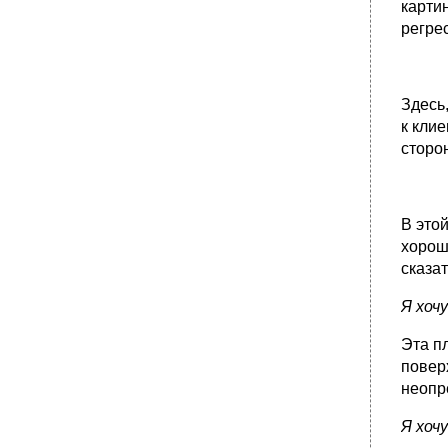
карти
регрес
Здесь
к кли
сторо
В это
хорош
сказат
Я хоч
Эта п
повер
неопр
Я хоч