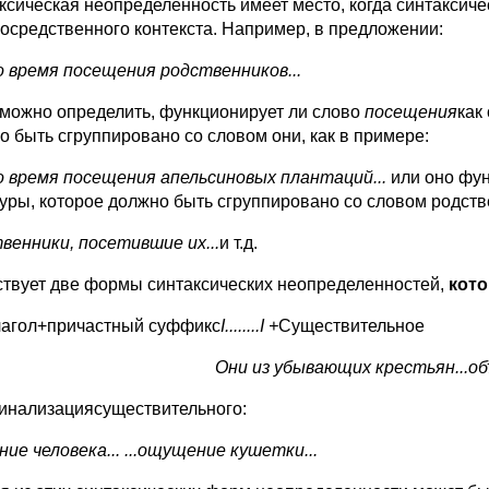
ксическая неопределенность имеет место, когда синтаксич
посредственного контекста. Например, в предложении:
о время посещения родственников...
можно определить, функционирует ли слово
посещения
как
о быть сгруппировано со словом они, как в примере:
о время посещения апельсиновых плантаций...
или оно фу
туры, которое должно быть сгруппировано со словом родстве
венники, посетившие их...
и т.д.
твует две формы синтаксических неопределенностей,
кот
Глагол+причастный суффикс
I........
I +
Существительное
Они из убывающих крестьян...об
инализациясуществительного:
ание человека... ...ощущение кушетки...