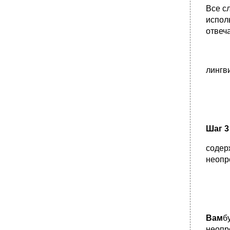
Все с
испол
отвеч
лингв
Шаг 3 
содер
неопр
Вам
б
неопр