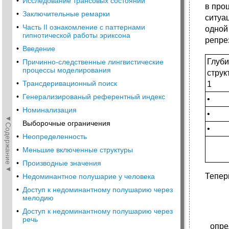
•
Исследование трансовых состояний
в про
•
Заключительные ремарки
ситуа
•
Часть II ознакомление с паттернами
одной
гипнотической работы эриксона
репре
•
Введение
Глуб
•
Причинно-следственные лингвистические
процессы моделирования
струк
•
Трансдеривационный поиск
1
•
Генерализированый референтный индекс
•
•
Номинализация
•
◄Содержание◄
Выборочные ограничения
•
•
Неопределенность
•
Меньшие включенные структуры
•
Производные значения
Тепер
•
Недоминантное полушарие у человека
•
Доступ к недоминантному полушарию через
мелодию
•
Доступ к недоминантному полушарию через
речь
опре