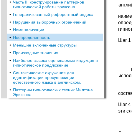
•
Часть III конструирование паттернов
англи
гипнотической работы эриксона
•
Генерализованный референтный индекс
наиме
•
Нарушения выборочных ограничений
опред
гипно
•
Номинализации
•
Неопределенность
Шаг 1
•
Меньшие включенные структуры
•
Производные значения
•
Наиболее высоко оцениваемые индукция и
гипнотическое предложение
•
Синтаксические окружения для
испол
идентификации пресуппозиции
естественного языка в английском.
•
Паттерны гипнотических техник Милтона
состав
Эриксона
Шаг 4
эти с