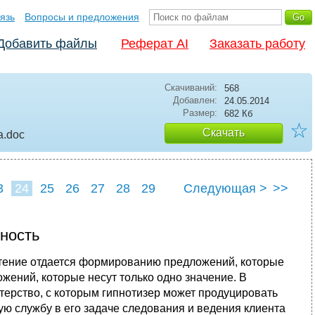
язь
Вопросы и предложения
Добавить файлы
Реферат AI
Заказать работу
Скачиваний:
568
Добавлен:
24.05.2014
Размер:
682 Кб
☆
Скачать
а
.doc
3
24
25
26
27
28
29
Следующая >
>>
ность
чтение отдается формированию предложений, которые
жений, которые несут только одно значение. В
стерство, с которым гипнотизер может продуцировать
 службу в его задаче следования и ведения клиента