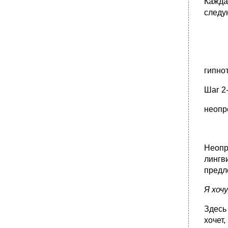
Кажда
следу
гипнот
Шаг 2
неопр
Неопр
лингв
предл
Я хоч
Здесь
хочет,