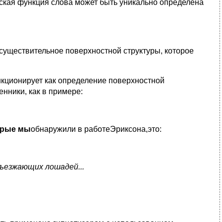
еская функция слова может быть уникально определена
 существительное поверхностной структуры, которое
нкционирует как определение поверхностной
нники, как в примере:
орые мы
обнаружили в работеЭриксона,это:
ъ
езжающих лошадей...