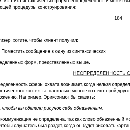
я из этих синтаксических форм неопределенности может б
ющей процедуры конструирования:
184
изер, хотите, чтобы клиент получил;
- Поместить сообщение в одну из синтаксических
еделенных форм, представленных выше.
НЕОПРЕДЕЛЕННОСТЬ С
еделенность сферы охвата возникает, когда нельзя опреде
истического контекста, насколько многое из некоторой друг
ожению. Например, Эриксонмог бы сказать:
у, чтобы вы сделали рисунок себя обнаженным.
 коммуникация не определена, так как слово обнаженный мо
 чтобы слушатель был раздет, когда он будет рисовать карти