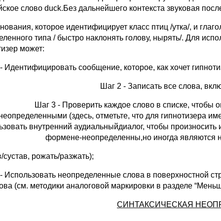
йское слово duck.Без дальнейшего контекста звуковая посл
нования, которое идентифицирует класс птиц /утка/, и гла
еленного типа / быстро наклонять голову, нырять/. Для ис
тизер может:
 - Идентифицировать сообщение, которое, как хочет гипноти
Шаг 2 - Записать все слова, вк
Шаг 3 - Проверить каждое слово в списке, чтобы 
неопределенными (здесь, отметьте, что для гипнотизера име
ьзовать внутренний аудиальныйдиалог, чтобы произносить и
формене-неопределенны,но иногда являются 
/сустав, рожать/разжать);
 - Использовать неопределенные слова в поверхностной ст
лова (см. методики аналоговой маркировки в разделе “Мень
СИНТАКСИЧЕСКАЯ НЕОП