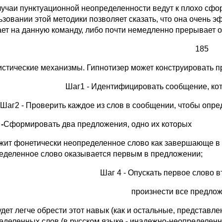
лучаи пунктуационной неопределенности ведут к плохо сф
ьзовании этой методики позволяет сказать, что она очень 
ает на данную команду, либо почти немедленно прерывает
185
истические механизмы. Гипнотизер может конструировать п
Шаг1 - Идентифицировать сообщение, кото
Шаг2 - Проверить каждое из слов в сообщении, чтобы опре
-
Сформировать два предложения, одно их которых
жит фонетически неопределенное слово как завершающе в п
еделенное слово оказывается первым в предложении;
Шаг 4 - Опускать первое слово 
произнести все предлож
удет легче обрести этот навык (как и остальные, представл
еделенных слов (в русском языке - инадежно-неопределен