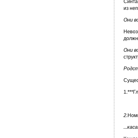
Синта
из не
Они в
Невоз
должн
Они в
струк
Родст
Сущес
1.***
2.
Ном
...кас