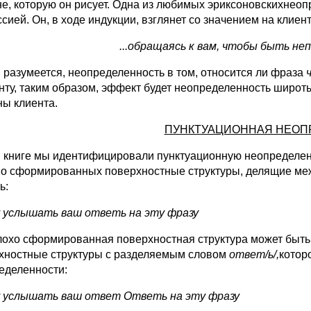
не, которую он рисует. Одна из любимых эриксоновскихнеоп
сией. Он, в ходе индукции, взглянет со значением на клиент
...обращаясь к вам, чтобы быть неп
, разумеется, неопределенность в том, относится ли фраза
енту, таким образом, эффект будет неопределенность широт
ны клиента.
ПУНКТУАЦИОННАЯ НЕОП
й книге мы идентифицировали пунктуационную неопределенн
о сформированных поверхностные структуры, делящие межд
ь:
у услышать ваш ответь на эту фразу
лохо сформированная поверхностная структура может быт
хностные структуры с разделяемым словом
ответ/ь/,
котор
еделенности:
у услышать ваш ответ Ответь на эту фразу