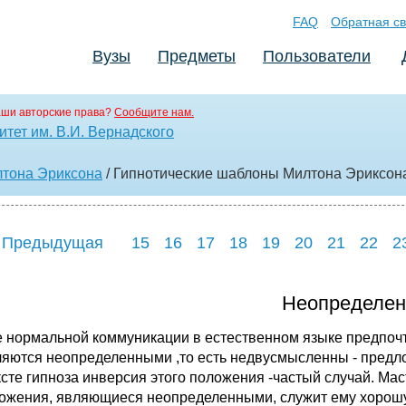
FAQ
Обратная св
Вузы
Предметы
Пользователи
аши авторские права?
Сообщите нам.
тет им. В.И. Вернадского
лтона Эриксона
/ Гипнотические шаблоны Милтона Эриксон
 Предыдущая
15
16
17
18
19
20
21
22
2
Неопределен
е нормальной коммуникации в естественном языке предпо
ляются неопределенными ,то есть недвусмысленны - предло
ксте гипноза инверсия этого положения -частый случай. Ма
ожения, являющиеся неопределенными, служит ему хорошую