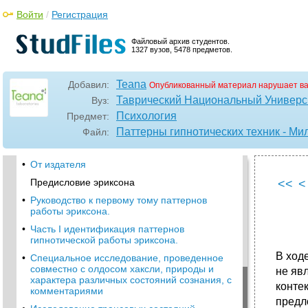
Войти
/
Регистрация
•
Паттерны гипнотических техник Милтона
Эриксона
Файловый архив студентов.
1327 вузов, 5478 предметов.
Сыктывкар “Флинта” 2000
Часть I Идентификация паттернов
Teana
Добавил:
Опубликованный материал нарушает в
гипнотической работы Эриксона 10
Таврический Национальный Универси
Вуз:
Часть II Ознакомление с паттернами
Психология
Предмет:
гипнотической работы Эриксона 108
Паттерны гипнотических техник - Ми
Файл:
Часть III Конструирование паттернов
гипнотической работы Эрнксоня 168
•
От издателя
Предисловие эриксона
<<
<
•
Руководство к первому тому паттернов
работы эриксона.
•
Часть I идентификация паттернов
гипнотической работы эриксона.
В ход
•
Специальное исследование, проведенное
совместно с олдосом хаксли, природы и
не яв
характера различных состояний сознания, с
конте
комментариями
предл