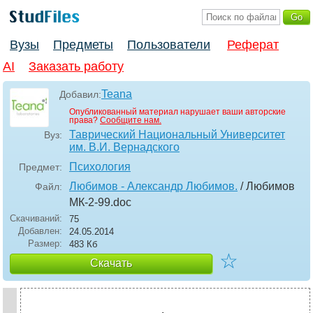
Вузы
Предметы
Пользователи
Реферат
AI
Заказать работу
Teana
Добавил:
Опубликованный материал нарушает ваши авторские
права?
Сообщите нам.
Таврический Национальный Университет
Вуз:
им. В.И. Вернадского
Психология
Предмет:
Любимов - Александр Любимов.
/ Любимов
Файл:
МК-2-99
.doc
Скачиваний:
75
Добавлен:
24.05.2014
Размер:
483 Кб
☆
Скачать