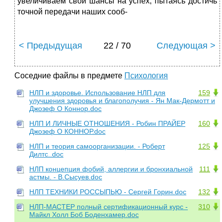
увеличиваем свои шансы на успех, пытаясь достичь
точной передачи наших сооб-
< Предыдущая
22 / 70
Следующая >
Соседние файлы в предмете
Психология
НЛП и здоровье. Использование НЛП для
159
улучшения здоровья и благополучия - Ян Мак-Дермотт и
Джозеф О Коннор.doc
НЛП И ЛИЧНЫЕ ОТНОШЕНИЯ - Робин ПРАЙЕР
160
Джозеф О КОННОР.doc
НЛП и теория самоорганизации. - Роберт
125
Дилтс..doc
НЛП концепция фобий, аллергии и бронхиальной
111
астмы. - В.Сысуев.doc
НЛП ТЕХНИКИ РОССЫПЬЮ - Сергей Горин.doc
132
НЛП-МАСТЕР полный сертификационный курс -
310
Майкл Холл Боб Боденхамер.doc