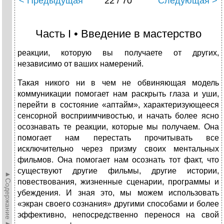
< Предыдущая
22 / 70
Следующая >
Часть I • Введение в мастерство
реакции, которую вы получаете от других,
независимо от ваших намерений.
Такая никого ни в чем не обвиняющая модель
коммуникации помогает нам раскрыть глаза и уши,
перейти в состояние «аптайм», характеризующееся
сенсорной восприимчивостью, и начать более ясно
осознавать те реакции, которые мы получаем. Она
помогает нам перестать прочитывать все
исключительно через призму своих ментальных
фильмов. Она помогает нам осознать тот факт, что
существуют другие фильмы, другие истории,
►Содержание►
повествования, жизненные сценарии, программы и
убеждения. И зная это, мы можем использовать
«экран своего сознания» другими способами и более
эффективно, непосредственно перенося на свой