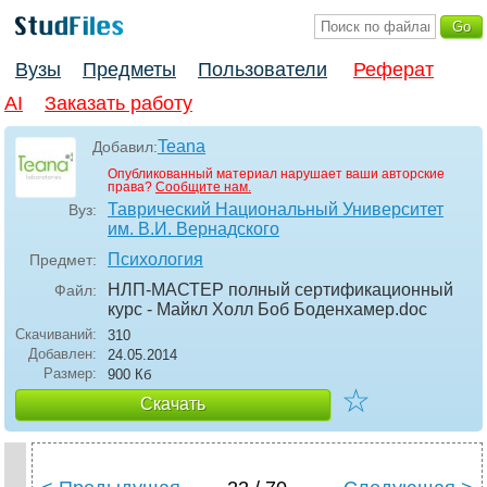
Вузы
Предметы
Пользователи
Реферат
AI
Заказать работу
Teana
Добавил:
Опубликованный материал нарушает ваши авторские
права?
Сообщите нам.
Таврический Национальный Университет
Вуз:
им. В.И. Вернадского
Психология
Предмет:
НЛП-МАСТЕР полный сертификационный
Файл:
курс - Майкл Холл Боб Боденхамер
.doc
Скачиваний:
310
Добавлен:
24.05.2014
Размер:
900 Кб
☆
Скачать