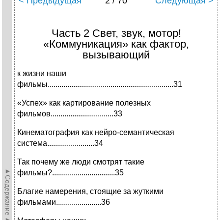
< Предыдущая
2 / 70
Следующая >
Часть 2 Свет, звук, мотор!
«Коммуникация» как фактор,
вызывающий
к жизни наши
фильмы................................................................31
«Успех» как картирование полезных
фильмов................................33
Кинематография как нейро-семантическая
система........................34
Так почему же люди смотрят такие
►Содержание►
фильмы?................................35
Благие намерения, стоящие за жуткими
фильмами.......................36