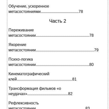
Обучение, ускоренное
метасостояниями.......................................78
Часть 2
Переживание
метасостоянии.......................................................78
Якорение
метасостоянии............................................................79
Психо-логика
метасостоянии.......................................................80
Кинематографический
клей.........................................................81
Трансформация фильмов «о
неудачах»..........................................82
Рефлексивность
метасостоянии...................................................83