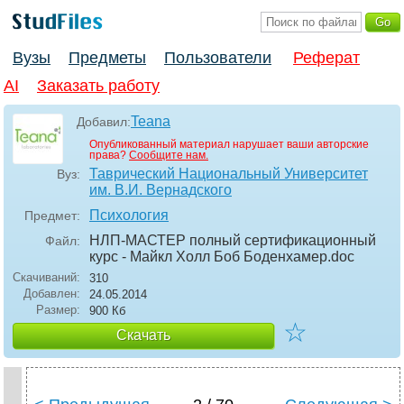
Вузы
Предметы
Пользователи
Реферат
AI
Заказать работу
Teana
Добавил:
Опубликованный материал нарушает ваши авторские
права?
Сообщите нам.
Таврический Национальный Университет
Вуз:
им. В.И. Вернадского
Психология
Предмет:
НЛП-МАСТЕР полный сертификационный
Файл:
курс - Майкл Холл Боб Боденхамер
.doc
Скачиваний:
310
Добавлен:
24.05.2014
Размер:
900 Кб
☆
Скачать