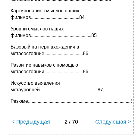
Картирование смыслов наших
фильмов........................................84
Уровни смыслов наших
фильмов..................................................85
Базовый паттерн вхождения в
метасостояние................................86
Развитие навыков с помощью
метасостоянии................................86
Искусство выявления
метауровней................................................87
Резюме.....................................................................................8
< Предыдущая
2 / 70
Следующая >