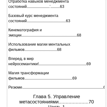
Отработка навыков менеджмента
состояний........................'..........63
Базовый курс менеджмента
состояний.........................................63
Кинематография и
эмоции..........................................................68
Использование магии ментальных
фильмов..................................68
Вперед, в мир
нейросемантики!..................................................69
Магия трансформации
фильмов..................................................69
Резюме.....................................................................................6
Глава 5. Управление
метасостояниями.....................70