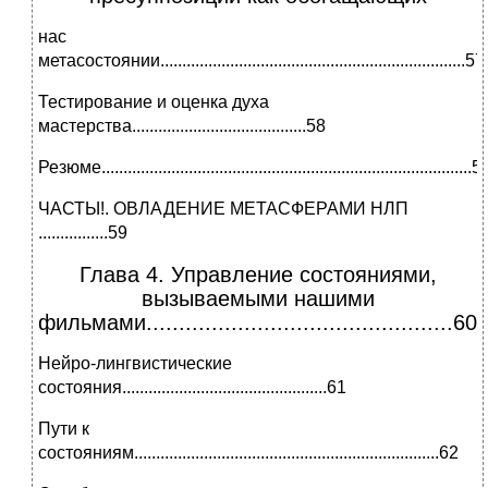
нас
метасостоянии......................................................................57
Тестирование и оценка духа
мастерства........................................58
Резюме.....................................................................................5
ЧАСТЫ!. ОВЛАДЕНИЕ МЕТАСФЕРАМИ НЛП
................59
Глава 4. Управление состояниями,
вызываемыми нашими
фильмами...............................................60
Нейро-лингвистические
состояния...............................................61
Пути к
состояниям......................................................................62