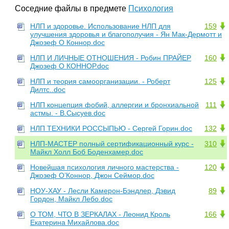
Соседние файлы в предмете
Психология
НЛП и здоровье. Использование НЛП для
159
улучшения здоровья и благополучия - Ян Мак-Дермотт и
Джозеф О Коннор.doc
НЛП И ЛИЧНЫЕ ОТНОШЕНИЯ - Робин ПРАЙЕР
160
Джозеф О КОННОР.doc
НЛП и теория самоорганизации. - Роберт
125
Дилтс..doc
НЛП концепция фобий, аллергии и бронхиальной
111
астмы. - В.Сысуев.doc
НЛП ТЕХНИКИ РОССЫПЬЮ - Сергей Горин.doc
132
НЛП-МАСТЕР полный сертификационный курс -
310
Майкл Холл Боб Боденхамер.doc
Новейшая психология личного мастерства -
120
Джозеф О’Коннор, Джон Сеймор.doc
НОУ-ХАУ - Лесли Камерон-Бэндлер, Дэвид
89
Гордон, Майкл Лебо.doc
О ТОМ, ЧТО В ЗЕРКАЛАХ - Леонид Кроль
166
Екатерина Михайлова.doc