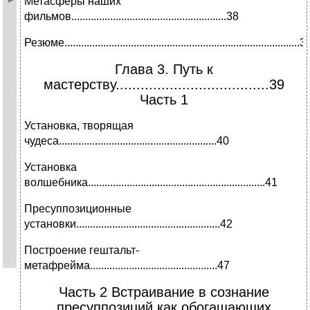
Метасферы наших
фильмов........................................................38
Резюме.....................................................................................3
Глава 3. Путь к
мастерству.....................................39
Часть 1
Установка, творящая
чудеса.........................................................40
Установка
волшебника................................................................41
Пресуппозиционные
установки....................................................42
Построение гештальт-
метафрейма..............................................47
Часть 2 Встраивание в сознание
пресуппозиций как обогащающих