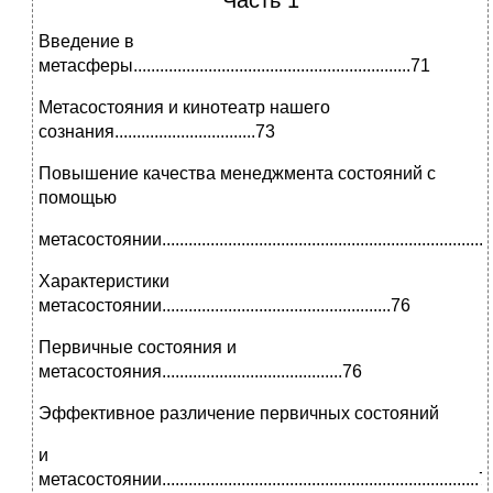
Часть 1
Введение в
метасферы...............................................................71
Метасостояния и кинотеатр нашего
сознания................................73
Повышение качества менеджмента состояний с
помощью
метасостоянии.........................................................................
Характеристики
метасостоянии....................................................76
Первичные состояния и
метасостояния.........................................76
Эффективное различение первичных состояний
и
метасостоянии........................................................................