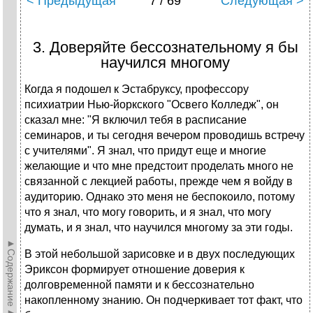
< Предыдущая
7 / 69
Следующая >
3. Доверяйте бессознательному я бы
научился многому
Когда я подошел к Эстабруксу, профессору
психиатрии Нью-йоркского "Освего Колледж", он
сказал мне: "Я включил тебя в расписание
семинаров, и ты сегодня вечером проводишь встречу
с учителями". Я знал, что придут еще и многие
желающие и что мне предстоит проделать много не
связанной с лекцией работы, прежде чем я войду в
аудиторию. Однако это меня не беспокоило, потому
что я знал, что могу говорить, и я знал, что могу
думать, и я знал, что научился многому за эти годы.
►Содержание►
В этой небольшой зарисовке и в двух последующих
Эриксон формирует отношение доверия к
долговременной памяти и к бессознательно
накопленному знанию. Он подчеркивает тот факт, что