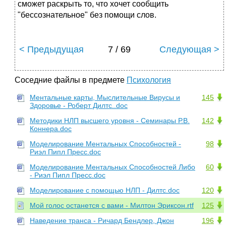
сможет раскрыть то, что хочет сообщить
"бессознательное" без помощи слов.
< Предыдущая
7 / 69
Следующая >
Соседние файлы в предмете
Психология
Ментальные карты, Мыслительные Вирусы и
145
Здоровье - Роберт Дилтс..doc
Методики НЛП высшего уровня - Семинары Р.В.
142
Коннера.doc
Моделирование Ментальных Способностей -
98
Риэл Пипл Пресс.doc
Моделирование Ментальных Способностей Либо
60
- Риэл Пипл Пресс.doc
Моделирование с помощью НЛП - Дилтс.doc
120
Мой голос останется с вами - Милтон Эриксон.rtf
125
Наведение транса - Ричард Бендлер, Джон
196