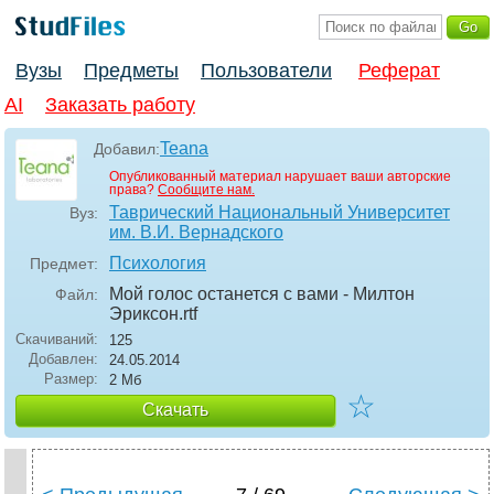
Вузы
Предметы
Пользователи
Реферат
AI
Заказать работу
Teana
Добавил:
Опубликованный материал нарушает ваши авторские
права?
Сообщите нам.
Таврический Национальный Университет
Вуз:
им. В.И. Вернадского
Психология
Предмет:
Мой голос останется с вами - Милтон
Файл:
Эриксон
.rtf
Скачиваний:
125
Добавлен:
24.05.2014
Размер:
2 Мб
☆
Скачать