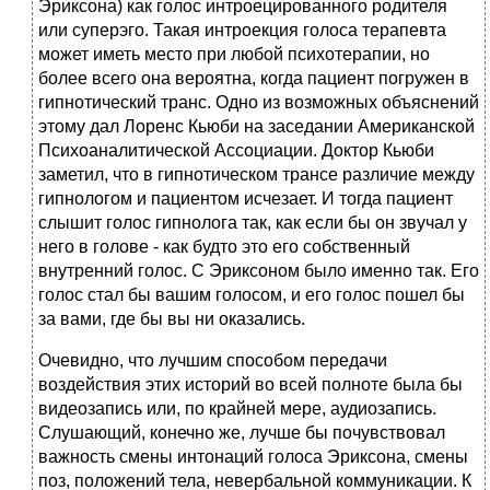
Эриксона) как голос интроецированного родителя
или суперэго. Такая интроекция голоса терапевта
может иметь место при любой психотерапии, но
более всего она вероятна, когда пациент погружен в
гипнотический транс. Одно из возможных объяснений
этому дал Лоренс Кьюби на заседании Американской
Психоаналитической Ассоциации. Доктор Кьюби
заметил, что в гипнотическом трансе различие между
гипнологом и пациентом исчезает. И тогда пациент
слышит голос гипнолога так, как если бы он звучал у
него в голове - как будто это его собственный
внутренний голос. С Эриксоном было именно так. Его
голос стал бы вашим голосом, и его голос пошел бы
за вами, где бы вы ни оказались.
Очевидно, что лучшим способом передачи
воздействия этих историй во всей полноте была бы
видеозапись или, по крайней мере, аудиозапись.
Слушающий, конечно же, лучше бы почувствовал
важность смены интонаций голоса Эриксона, смены
поз, положений тела, невербальной коммуникации. К