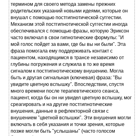
термином для своего метода замены прежних
родительских указаний новыми идеями, которые он
внушал с помощью постгипнотической суггестии.
Механизм этой постгипнотической суггестии иногда
обеспечивался с помощью фразы, которую Эриксон
часто включал в свои гипнотические формулы: "И
мой голос пойдет за вами, где бы вы ни были". Эта
фраза помогала ему поддерживать контакт с
пациентом, находящимся в трансе независимо от
глубины погружения и служила в то же время
сигналом к постгипнотическому внушению. Могла
быть и другая сигнальная (ключевая) фраза: "Вы
увидите цветную вспышку". Впоследствии, спустя
много времени после терапевтического сеанса,
пациент, когда бы он ни увидел цветную вспышку, мог
среагировать и на другие постгипнотические
внушения, данные в рефлекторной связи с
внушением "цветной вспышки". Эти внушения могли
включать в себя указания и точки зрения, которые
позже могли быть "услышаны" (часто голосом