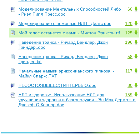
Моделирование Ментальных Способностей Либо
60
- Риэл Пипл Пресс.doc
Моделирование с помощью НЛП - Дилтс.doc
120
Мой голос останется с вами - Милтон Эриксон.rtf
125
Наведение транса - Ричард Бендлер, Джон
196
Гриндер..doc
Наведение транса - Ричард Бендлер, Джон
58
Гриндер.txt
Начальные навыки эриксонианского гипноза. -
117
Майкл Спаркс.TXT
НЕСОСТОЯВШЕЕСЯ ИНТЕРВЬЮ.doc
80
НЛП и здоровье. Использование НЛП для
159
улучшения здоровья и благополучия - Ян Мак-Дермотт и
Джозеф О Коннор.doc