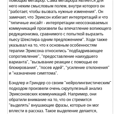
помощью метафор. Сама метафора является для
него неким смысловым полем, внутри которого он
"работает, чтобы вызвать нужные изменения". Он
замечает, что Эриксон избегает интерпретаций и что
"типичные инсайт - интерпретации неосознаваемых
коммуникаций произвели бы впечатление вопиющего
редукционизма, сравнимого с попыткой выразить
пьесу Шекспира одним предложением". Ходи также
указывал на то, что к основным особенностям
терапии Эриксона относились "подбадривающее
сопротивление", "предоставление наихудшего
варианта", "вызывание реакции с помощью ее
блокирования", "посев идей", "усиление отклонения"
и "назначение симптома".
Бэндлер и Гриндер со своим "нейролингвистическим"
подходом произвели очень скрупулезный анализ
Эриксоновских коммуникаций. Например, они
обратили внимание на то, что он стремится
"выделять" внушающие фразы, которые он мог
вплести в рассказ. Такое выделение делается,