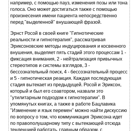
например, с помощью пауз, изменения позы или тона
голоса. Оно может достигаться также с помощью
произнесения имени пациента непосредственно
перед "выделенной" внушающей фразой.
Эрнст Росой в своей книге "Гипнотические
реальности и гипнотерапия", рассматривая
Эриксоновские методы индуцирования и косвенного
внушения, выделяет пять стадий этого процессам 1 -
фиксация внимания, 2 - нейтрализация привычных
стереотипов и системы взглядов, 3 -
бессознательный поиск, 4 - бессознательный процесс
и 5 - гипнотическая реакция. Каждая последующая
стадия вытекает из предыдущей. Росой и Эриксон,
который и был его соавтором, назвали это
"утилитарным подходом к гипнотерапии". В
упомянутых книгах, а также в работе Бацлавика
"Изменение и язык перемен" можно найти дискуссию
по вопросу о том, что коммуникация Эриксона идет
по правополушарному типу с вытекающей отсюда
тенденцией работать, главным образом, с