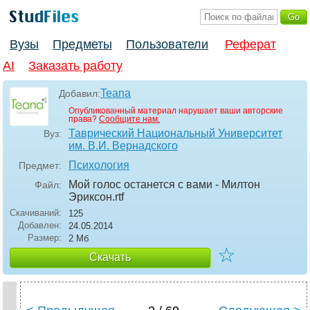
Вузы
Предметы
Пользователи
Реферат
AI
Заказать работу
Teana
Добавил:
Опубликованный материал нарушает ваши авторские
права?
Сообщите нам.
Таврический Национальный Университет
Вуз:
им. В.И. Вернадского
Психология
Предмет:
Мой голос останется с вами - Милтон
Файл:
Эриксон
.rtf
Скачиваний:
125
Добавлен:
24.05.2014
Размер:
2 Мб
☆
Скачать