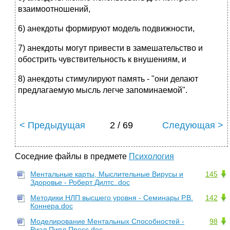
взаимоотношений,
6) анекдоты формируют модель подвижности,
7) анекдоты могут привести в замешательство и
обострить чувствительность к внушениям, и
8) анекдоты стимулируют память - "они делают
предлагаемую мысль легче запоминаемой".
< Предыдущая
2 / 69
Следующая >
Соседние файлы в предмете
Психология
Ментальные карты, Мыслительные Вирусы и
145
Здоровье - Роберт Дилтс..doc
Методики НЛП высшего уровня - Семинары Р.В.
142
Коннера.doc
Моделирование Ментальных Способностей -
98
Риэл Пипл Пресс.doc