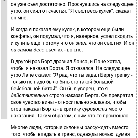
он уже съел достаточно. Проснувшись на следующее
утро, он сиял от счастья. "Я съел весь кулек", сказал
он мне.
И когда я показал ему кулек, в котором еще были
конфеты, он подумал, что я, наверное, успел сходить
и купить еще, потому что он
знал,
что он съел их. И он
на самом деле
съел их - во сне.
В другой раз Борт дразнил Ланса, и Пане хотел,
чтобы я наказал Борта. Я отказался. На следующее
утро Лапе сказал:
"
Я
рад, что ты задал Бергу трепку -
только не надо было бить его такой большой
бейсбольной битой". Он был уверен, что я
действительно
строго наказал Берта. Он превратил
свое чувство вины - относительно желания, чтобы
отец наказал Борта - в критику
суровости
моего
наказания. Таким образом, с ним что-то произошло.
Многие люди, которые склонны рассуждать вместо
того, чтобы впадать в транс, однажды ночью, думая