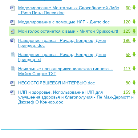
Моделирование Ментальных Способностей Либо
60
- Риэл Пипл Пресс.doc
Моделирование с помощью НЛП - Дилтс.doc
120
Мой голос останется с вами - Милтон Эриксон.rtf
125
Наведение транса - Ричард Бендлер, Джон
196
Гриндер..doc
Наведение транса - Ричард Бендлер, Джон
58
Гриндер.txt
Начальные навыки эриксонианского гипноза. -
117
Майкл Спаркс.TXT
НЕСОСТОЯВШЕЕСЯ ИНТЕРВЬЮ.doc
80
НЛП и здоровье. Использование НЛП для
159
улучшения здоровья и благополучия - Ян Мак-Дермотт и
Джозеф О Коннор.doc