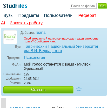
Вузы
Предметы
Пользователи
Реферат
AI
Заказать работу
Teana
Добавил:
Опубликованный материал нарушает ваши авторские
права?
Сообщите нам.
Таврический Национальный Университет
Вуз:
им. В.И. Вернадского
Психология
Предмет:
Мой голос останется с вами - Милтон
Файл:
Эриксон
.rtf
Скачиваний:
125
Добавлен:
24.05.2014
Размер:
2 Мб
☆
Скачать