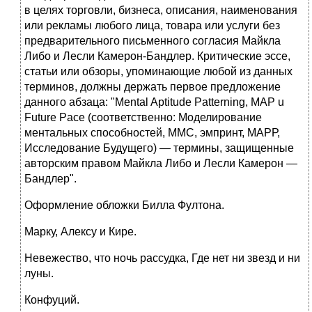
в целях торговли, бизнеса, описания, наименования
или рекламы любого лица, товара или услуги без
предварительного письменного согласия Майкла
Либо и Лесли Камерон-Бандлер. Критические эссе,
статьи или обзоры, упоминающие любой из данных
терминов, должны держать первое предложение
данного абзаца: "Mental Aptitude Patterning, MAP u
Future Pace (соответственно: Моделирование
ментальных способностей, ММС, эмпринт, МАРР,
Исследование Будущего) — термины, защищенные
авторским правом Майкла Либо и Лесли Камерон —
Бандлер".
Оформление обложки Билла Фултона.
Марку, Алексу и Кире.
Невежество, что ночь рассудка, Где нет ни звезд и ни
луны.
Конфуций.