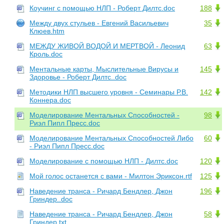
Коучинг с помощью НЛП - Роберт Дилтс.doc
188
Между двух стульев - Евгений Васильевич
35
Клюев.htm
МЕЖДУ ЖИВОЙ ВОДОЙ И МЕРТВОЙ - Леонид
63
Кроль.doc
Ментальные карты, Мыслительные Вирусы и
145
Здоровье - Роберт Дилтс..doc
Методики НЛП высшего уровня - Семинары Р.В.
142
Коннера.doc
Моделирование Ментальных Способностей -
98
Риэл Пипл Пресс.doc
Моделирование Ментальных Способностей Либо
60
- Риэл Пипл Пресс.doc
Моделирование с помощью НЛП - Дилтс.doc
120
Мой голос останется с вами - Милтон Эриксон.rtf
125
Наведение транса - Ричард Бендлер, Джон
196
Гриндер..doc
Наведение транса - Ричард Бендлер, Джон
58
Гриндер.txt