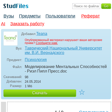
Вузы
Предметы
Пользователи
Реферат
AI
Заказать работу
Teana
Добавил:
Опубликованный материал нарушает ваши авторские
права?
Сообщите нам.
Таврический Национальный Университет
Вуз:
им. В.И. Вернадского
Психология
Предмет:
Моделирование Ментальных Способностей
Файл:
- Риэл Пипл Пресс
.doc
Скачиваний:
98
Добавлен:
24.05.2014
Размер:
1 Мб
☆
Скачать