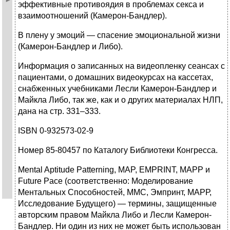
эффективные противоядия в проблемах секса и
взаимоотношений (Камерон-Бандлер).
В плену у эмоций — спасение эмоциональной жизни
(Камерон-Бандлер и Либо).
Информация о записанных на видеопленку сеансах с
пациентами, о домашних видеокурсах на кассетах,
снабженных учебниками Лесли Камерон-Бандлер и
Майкла Либо, так же, как и о других материалах НЛП,
дана на стр. 331–333.
ISBN 0-932573-02-9
Номер 85-80457 по Каталогу Библиотеки Конгресса.
Mental Aptitude Patterning, MAP, EMPRINT, MAPP и
Future Pace (соответственно: Моделирование
Ментальных Способностей, ММС, Эмпринт, МАРР,
Исследование Будущего) — термины, защищенные
авторским правом Майкла Либо и Лесли Камерон-
Бандлер. Ни один из них не может быть использован