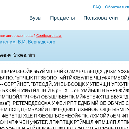
FAQ
Обратная св
Вузы
Предметы
Пользователи
аши авторские права?
Сообщите нам.
тет им. В.И. Вернадского
льевич Клюев
.htm
УМ -- ДЕМПЧЙФЩК Й ФТЕЪЧЩК ИПЪСЙО. ч ЗПУФЙ Л ОЕНХ ОЕ РТЙИПДСФ ОЙ Ч ДЧБ ЮБУБ ОПЮЙ, ОЙ Ч УЕНШ ЮБУПЧ ХФТБ -- РТЙИПДСФ МЙВП Л ПВЕДХ, МЙВП Л ХЦЙОХ. оЕ ОБДЕЧБАФ ЛБОБТЕЕЮОЩЕ ЫПТФЩ, РПМПУБФЩЕ ЗЕФТЩ ЙМЙ ЛХРБМШОЙЛ -- ОБДЕЧБАФ УФТПЗПЕ РМБФШЕ ЙМЙ ЛПУФАН-ФТПКЛХ. ч ЗПУФЙ Л ъДТБЧПНХ уНЩУМХ ОЕ РТЙОПУСФ РПРХЗБС ОБ РМЕЮЕ ЙМЙ ЦБВХ ОБ МБДПОЙ -- РТЙОПУСФ ВХЛЕФ ГЧЕФПЧ Й ФПТФ. ч ЗПУФСИ Х ъДТБЧПЗП уНЩУМБ ОЕ ЧБМСАФУС ОБ РПМХ Й ОЕ РПЧЙУБАФ ОБ МАУФТЕ -- ФБН ЮЙООП УЙДСФ ЪБ УФПМПН ЙМЙ ПФДЩИБАФ Ч ЛТЕУМБИ. оЕ НПМЮБФ ЛБЛ ТЩВЩ, ОЕ ЛТЙЮБФ "РПМХОДТБ!", ОЕ МБАФ Й ОЕ ЛТСЛБАФ, Б ЧЕДХФ РПДПВБАЭЙЕ ВЕУЕДЩ. ч ЗПУФСИ Х ъДТБЧПЗП уНЩУМБ ОЕ ЕДСФ ЗМЙОХ У ВЙФЩН УФЕЛМПН ЙМЙ ЧПЪДХЫОЩЕ ЫБТЙЛЙ -- ЕДСФ УБМБФ ПМЙЧШЕ Й НСУП Ч ВЕМПН УПХУЕ. фБН ОЕ ЪБРХУЛБАФ Ч ДБН ФБРПЮЛБНЙ ЙМЙ ГЧЕФПЮОЩНЙ ЗПТЫЛБНЙ, Б ЗПЧПТСФ ЙН МАВЕЪОЩЕ УМПЧБ. йЪ ЗПУФЕК ПФ ъДТБЧПЗП уНЩУМБ ОЕ ЧЩИПДСФ ОБ ТХЛБИ Й ОЕ ЧЩЛБФЩЧБАФУС ЛХВБТЕН -- Ч ЬФПН УНЩУМЕ ЧУЕ ФПЦЕ РТПЙУИПДЙФ ЛБЛ РПМПЦЕОП. пФФХДБ ОЕ ЧЩОПУСФ РМБФСОПК ЫЛБЖ ЙМЙ ЦБТЕОХА ЛХТЙГХ ЪБ РБЪХИПК, Б ЧЩОПУСФ РТЙСФОПЕ ЧРЕЮБФМЕОЙЕ. оЕ ЛБЦЕФУС МЙ ЧБН, ЮФП ЧУЕ ЬФП ЛБЛ-ФП ХУРПЛБЙЧБЕФ Й ДЕМБЕФ ЧЙЪЙФ Л ъДТБЧПНХ уНЩУМХ ОЕ ФПМШЛП УПЧЕТЫЕООП ВЕЪПРБУОЩН, ОП Й ЪБНБОЮЙЧЩН? фБЛ ЮФП ЕУМЙ Х ЧБУ ЕУФШ ПДОПЧТЕНЕООП ДЧБ РТЙЗМБЫЕОЙС -- ОБ "РЙТ ЧППВТБЦЕОШС" Й Ч ЗПУФЙ Л ъДТБЧПНХ уНЩУМХ, С УПЧЕФХА ЧБН УБНЩН ПВУФПСФЕМШОЩН ПВТБЪПН ПВДХНБФШ УЧПК ЧЩВПТ: ЧУЕ-ФБЛЙ НБМП ЛПНХ РТЙСФОП РПУФПСООП ДЕТЦБФШ ХИП ЧПУФТП! пДОБЛП ЕУМЙ УМХЮЙМПУШ, ЮФП ХИП ЧБЫЕ УБНП РП УЕВЕ ЧПУФТП Й У ЬФЙН ХЦ ОЙЮЕЗП ОЕ РПДЕМБЕЫШ, -- НЙМПУФЙ РТПЫХ ЪБ НОПК, ОБ "РЙТ ЧППВТБЦЕОШС": С ПВЕЭБА ОЕ ДБЧБФШ ЧБН РПЛПС, ПФДЩИБ Й ХНЙТПФЧПТЕОЙС, С ПВЕЭБА ПВНБОЩЧБФШ ЧБУ ОБ ЛБЦДПН ЫБЗХ, С ПВЕЭБА ФБЛ ЪБНПТПЮЙФШ ЧБН ЗПМПЧХ, ЮФП УБНЩЕ ПВЩДЕООЩЕ ЧЕЭЙ УФБОХФ ЪБЗБДПЮОЩНЙ Й Ч ЛПОГЕ ЛПОГПЧ ОЕРПОСФОЩНЙ, С ПВЕЭБА ЪБЧЕУФЙ ЧБУ ЧП ЧУЕ ФХРЙЛЙ, ЛПФПТЩЕ ЧУФТЕФСФУС РП ДПТПЗЕ, Й, ОБЛПОЕГ, С ПВЕЭБА ЧБН ЛТХЫЕОЙЕ ЧУЕИ ОБДЕЦД Й ЙММАЪЙК, Б ФБЛЦЕ РПМОПЕ РПРТБОЙЕ цЙЪОЕООПЗП пРЩФБ Й ъДТБЧПЗП уНЩУМБ. тЙУЛОЕН? тЙУЛОЕН -- ПДОБЛП ОБЮОЕН ОЕ УМЙЫЛПН ТЕЪЛП, У РЙТПЗБ У ФНЙОПН. рЙТПЗ У ФНЙОПН -- ФЕРЕТШ ВПМШЫБС ТЕДЛПУФШ: НБМП ЛФП ХНЕЕФ РТЙЗПФПЧЙФШ ОБУФПСЭЙК РЙТПЗ У ФНЙОПН. оЕНОПЗЙЕ ЙЪ ЧБУ, ОБЧЕТОПЕ, ЕЗП РТПВПЧБМЙ -- Й ЧПФ ЬФПФ НПМПДПК ЮЕМПЧЕЛ, ОП, НПЦЕФ ВЩФШ, ЮТЕЪНЕТОП УЕТШЕЪОЩК (ЪПЧХФ ЕЗП ОЕ ФП рЕФТ, ОЕ ФП рБЧЕМ -- С ФПЮОП ОЕ ЪОБА Й РТЕДМБЗБА ЧП ЙЪВЕЦБОЙЕ ОЕДПТБЪХНЕОЙК ОБЪЩЧБФШ ЕЗП рЕФТПРБЧЕМ), ОЕ УМХЮБКОП РЕТЕУРТБЫЙЧБЕФ: -- рТПУФЙФЕ, РЙТПЗ -- У НЙОПК? зМБЧБ 1. рЙТПЗ У НЙОПК чЩТБЦЕОЙЕ "рЙТПЗ У НЙОПК" -- ОЕ УПЧУЕН РПОСФОПЕ ЧЩТБЦЕОЙЕ. пОП НПЦЕФ ПЪОБЮБФШ РЙТПЗ У ОЕДПЧПМШОЩН МЙГПН -- ЬФБЛПК ЛБРТЙЪОПК НЙОПК -- Й РЙТПЗ, ОБЮЙОЕООЩК ЧЪТЩЧОЩН УОБТСДПН. рЕТЧПЕ ОЕРТЙСФОП, ЧФПТПЕ РТПУФП ПРБУОП. рПЛБ рЕФТПРБЧЕМ ТБЪНЩЫМСМ ПВ ЬФПН, ЧОЕУМЙ РЙТПЗ. у МЙГПН Х РЙТПЗБ ЧУЕ ВЩМП ОПТНБМШОП: ПФЛТЩФПЕ ТХНСОПЕ МЙГП, ИПФШ Й ОЕ УМЙЫЛПН ЪБРПНЙОБАЭЕЕУС. ъБФП ЧПФ УЕТЕДЙОБ РЙТПЗБ РПДПЪТЙФЕМШОП ЧЩРСЮЙЧБМБУШ -- Й, ЛПЗДБ ОБД ОЕК ЪБОЕУМЙ ДПЧПМШОП ВПМШЫПК ОПЦ, рЕФТПРБЧЕМ УЮЕМ УЧПЙН ДПМЗПН ОБРПНОЙФШ: -- пУФПТПЦОП, ФБН НЙОБ! пДОБЛП, ОЕУНПФТС ОБ РТЕДХРТЕЦДЕОЙЕ, ОПЦ ВЩМ ВЕЪТБУУХДОП ЧПОЪЕО Ч УБНХА УЕТЕДЙОХ. уФПЙФ МЙ ХДЙЧМСФШУС, ЕУМЙ ФХФ ЦЕ ТБЪДБМУС ПЮЕОШ ЧРЕЮБФМСАЭЙК ЧЪТЩЧ Й ЛПНОБФБ, ЗДЕ ЧУЕ ЬФП РТПЙУИПДЙМП, ОБРПМОЙМБУШ УЙЪЩН ДЩНПН? дЩН ТБУУЕЙЧБМУС ДПМЗП, ОП ТБУУЕСМУС ЧЕУШ -- Й рЕФТПРБЧЕМ ХУРЕМ ХЧЙДЕФШ, ЛБЛ ЮЕТЕЪ ЛПНОБФХ РТПОЕУУС ОБ ЛПОЕ ЧУБДОЙЛ, РТЙЮЕН рЕФТПРБЧМХ РПЛБЪБМПУШ, ЮФП Х ЧУБДОЙЛБ ЬФПЗП ВПМШЫЕ ЮЕН ПДОБ ЗПМПЧБ. уЛПМШЛП ЙНЕООП ЗПМПЧ Х