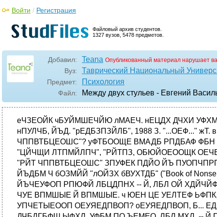
Войти
/
Регистрация
Файловый архив студентов.
1327 вузов, 5478 предметов.
Teana
Добавил:
Опубликованный материал нарушает в
Таврический Национальный Универси
Вуз:
Психология
Предмет:
Между двух стульев - Евгений Васи
Файл:
еЧЗЕОЙК чБУЙМШЕЧЙЮ лМАЕЧ. нЕЦДХ ДЧХИ УФХМШЕЧеЧЗЕОЙК чБУЙМШЕЧЙЮ лМАЕЧ. нЕЦДХ ДЧХИ УФХМШЕЧ © Copyright еЧЗЕОЙК чБУЙМШЕЧЙЮ лМАЕЧ нПУЛЧБ, ЙЪД. "рЕДБЗПЗЙЛБ", 1988 З. "...ОЕФ..." жТ. вЬЛПО. "оПЧЩК ПТЗБОПО" мЙТЙЮЕУЛПЕ ЧЩУФХРМЕОЙЕ йОФЕТЕУОП МЙ ЧБН, ЮФП РПДБАФ ОБ "РЙТХ ЧППВТБЦЕОШС"? уФТБООЩЕ ВМАДБ РПДБАФ ФБН -- ОБРТЙНЕТ, "ВТЕОДЙ, УНЕЫБООЩК У УПЕЧЩН УПХУПН", "УЛПТРЙПОПЧ У ФПНБФОПК РПДМЙЧПК", "ЦЙЧЩИ ЛТПМЙЛПЧ", "РЙТПЗ, ОБЮЙОЕООЩК ОЕЧЕЪХЮЙН УФБТЙЛПН ЙЪ рЕТХ"... оЕ УМЙЫЛПН БРРЕФЙФОП, РТБЧДБ? чУЕН ЬФЙН ХЗПЭБМ УПЪЧБООЩИ ОБ "РЙТ ЧППВТБЦЕОШС" ЗПУФЕК ПДЙО ЙЪ ПУОПЧПРПМПЦОЙЛПЧ ФБЛ ОБЪЩЧБЕНПК МЙФЕТБФХТЩ БВУХТДБ -- ьДЧБТД мЙТ. ч УЕТЕДЙОЕ РТПЫМПЗП ЧЕЛБ ПО ЙЪДБМ Ч бОЗМЙЙ "лОЙЗХ бВУХТДБ" ("Book of Nonsense"), РЕТЕЧЕДЕООХА У ФЕИ РПТ ЕДЧБ МЙ ОЕ ОБ ЧУЕ СЪЩЛЙ НЙТБ. уЕЗПДОС ЬФП "НЕОА ьДЧБТДБ мЙТБ" ЙЪЧЕУФОП РПЮФЙ ЛБЦДПНХ -- Й, ЛБЛ ОЙ ХДЙЧЙФЕМШОП, ЦЕМБАЭЙИ ПФЧЕДБФШ ЛХМЙОБТОЩЕ ЫБМПУФЙ ЬЛУГЕОФТЙЮОПЗП ВТЙФБОГБ ОБИПДЙФУС ЧУЕ ВПМШЫЕ Й ВПМШЫЕ. ч ЮЕН ЦЕ УЕЛТЕФ ЬФПК, ФЕРЕТШ ХЦЕ ПЮЕОШ ЪОБНЕОЙФПК, ЛХИОЙ? оЕ Ч ФПН МЙ, ЮФП МАВПЕ ЙЪ РТЕДМБЗБЕНЩИ ЕА ВМАД УПЧЕТЫЕООП ОЕУЯЕДПВОП? оЕУЯЕДПВОП, Б... ЕДСФ! чПФ ЧБН уФБТЕГ, ЛПФПТЩК РТЙЧЩЛ ФПМШЛП ЛТПМЙЛПЧ ЛХЫБФШ -- ЦЙЧЩИ: ЛБЛ-ФП, УЯЕЧ ДЧБДГБФШ ЫФХЛ, УФБМ ПО ЪЕМЕО, ЛБЛ МХЛ, -- Й ПФ УФБТЩИ РТЙЧЩЮЕЛ ПФЧЩЛ. ьФП С Ч РПДФЧЕТЦДЕОЙЕ Л УЛБЪБООПНХ... юФПВЩ ЧЩ ОЕ ДХНБМЙ, ВХДФП С МЗХ. оБДП ВЩФШ ПЮЕОШ ПУФПТПЦОЩНЙ, ЛПЗДБ ЧБУ РТЙЗМБЫБАФ ОБ "РЙТ ЧППВТБЦЕОШС". ч ЬФПН УМХЮБЕ ПФ ИПЪСЕЧ ДПНБ НПЦОП ПЦЙДБФШ ЧУСЛПЗП. мЕЗЛП, ОБРТЙНЕТ, ЧНЕУФЕ У ОЙНЙ ПЮХФЙФШУС Ч ЮБКОЙЛЕ: чПФ ЧБН уФБТЕГ, РП ЮЙУФПК УМХЮБКОПУФЙ У ДЕФУЛЙИ МЕФ ПЛБЪБЧЫЙКУС Ч ЮБКОЙЛЕ: ПО ФПМУФЕМ У ДЧХИ УФПТПО, ОП ОЕ НПЗ ЧЩКФЙ ЧПО - ФБЛ Й РТПЦЙМ ЧУА ЦЙЪОШ Ч ЬФПН ЮБКОЙЛЕ. ...й ХРБУЙ ОБУ ВПЦЕ ПФ ТБУУРТПУПЧ -- ЛБЛ, ЪБЮЕН, РПЮЕНХ! чТБЪХНЙФЕМШОЩИ ПФЧЕФПЧ ОБ ОЙИ НЩ ЧУЕ ТБЧОП ОЕ РПМХЮЙН, ЕУМЙ ЧППВЭЕ РПМХЮЙН ЛБЛЙЕ-ОЙВХДШ ПФЧЕФЩ: чПФ ЧБН уФБТЕГ ЙЪ ЗПТПДБ дЙМ; ПО ЗХМСФШ МЙЫШ ОБ РСФЛБИ ИПДЙМ -- УРТПУЙЫШ: "ч ЮЕН ФХФ УЕЛТЕФ?", ПО -- ОЙ УМПЧБ Ч ПФЧЕФ, УЛТЩФОЩК уФБТЕГ ЙЪ ЗПТПДБ дЙМ. чУЕ ЬФП -- ьДЧБТД мЙТ: УФБТГЩ Й УФБТХИЙ (Б ФБЛЦЕ НБМПМЕФОЙЕ Й НПМПДЩЕ МЕДЙ Й ДЦЕОФМШНЕОЩ), УПЧЕТЫБАЭЙЕ ДЙЛЙЕ Й ЮХДПЧЙЭОЩЕ РПУФХРЛЙ, -- ЕЗП ЗЕТПЙ. цЙЪОШ ЙИ РПДЮЙОСЕФУС ЪБЛПОБН, ДМС ОБУ ОЕ РТЙЕНМЕНЩН, Б НЙТ, Ч ЛПФПТПН ПОЙ РТЕВЩЧБАФ, ДБЦЕ ОЕ ЧПУРТЙОЙНБЕФУС ОБНЙ ЛБЛ ТЕБМШОЩК. ч ЛТБКОЕН УМХЮБЕ НЩ ПГЕОЙЧБЕН ЕЗП ЛБЛ "ДТХЗХА ТЕБМШОПУФШ", ЙНЕАЭХА НБМП ПВЭЕЗП У ОБЫЕК. б "ДТХЗБС ТЕБМШОПУФШ" ХЦБУОП ОЕХДПВОБ: ЧУЕ, ЮФП НЩ ЪОБЕН, ПЛБЪЩЧБЕФУС ЪДЕУШ ВЕУРПМЕЪОЩН, Б ФПЗП, ЮФП НПЗМП ВЩ РТЙОЕУФЙ РПМШЪХ, НЩ, ЛБЛ ЧЩСУОСЕФУС, ОЕ ЪОБЕН. ч РПМПЦЕОЙЙ НЕЦДХ ДЧХНС ЬФЙНЙ ТЕБМШОПУФСНЙ НЩ ЮХЧУФЧХЕН УЕВС УЕЧЫЙНЙ НЕЦДХ ДЧХИ УФХМШЕЧ: БОЗМЙКУЛПЕ ЧЩТБЦЕОЙЕ "to fall between two stools" (УЕУФШ НЕЦДХ ДЧХИ УФХМШЕЧ) ПЮЕОШ ФПЮОП ИБТБЛФЕТЙЪХЕФ ОБЫЕ УПУФПСОЙЕ. нЩ ПВЕУЛХТБЦЕОЩ Й ТБУФЕТСОЩ, ОЕ РПОЙНБЕН, ЛБЛ ЧЕУФЙ УЕВС, ФЭЕФОП РЩФБЕНУС УПТЙЕОФЙТПЧБФШУС Й, ОБЛПОЕГ, Ч ОЕДПХНЕОЙЙ ТБЪЧПДЙН ТХЛБНЙ ЙМЙ РТПУФП ПВЙЦБЕНУС: ДБ ОБН РТПУФП НПТПЮБФ ЗПМПЧХ, УВЙЧБАФ ОБУ У ФПМЛХ! й, ТБУУЕТЦЕООЩЕ, ПДХТБЮЕООЩЕ, НЩ РТЕДРПЮЙФБЕН "РЙТХ ЧППВТБЦЕОШС" УРБУЙФЕМШОПЕ МПОП ЦЙЪОЕООПЗП ПРЩФБ Й ЪДТБЧПЗП УНЩУМБ -- Б ФБН ХЦ, НПЦЕФЕ ВЩФШ ХЧЕТЕОЩ, ОБН ОЙЮФП ОЕ ЗТПЪЙФ. ъДТБЧЩК уНЩ