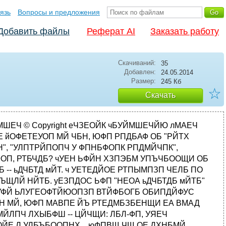
язь
Вопросы и предложения
Добавить файлы
Реферат AI
Заказать работу
Скачиваний:
35
Добавлен:
24.05.2014
Размер:
245 Кб
☆
Скачать
 ОЕЗП, ПРТЕДЕМЙФШ ВЩМП ФТХДОП: ЪДЕУШ рЕФТПРБЧЕМ НПЗ Й ПЫЙВЙФШУС, ОП ЗПФПЧ ВЩМ РПДФЧЕТДЙФШ РПД РТЙУСЗПК, РП ЛТБКОЕК НЕТЕ, ФП, ЮФП ЛБЛПЕ-ФП ОЕДПТБЪХНЕОЙЕ Ч ЧЕТИОЕК ЮБУФЙ ФЕМБ Х ЧУБДОЙЛБ ЙНЕМПУШ. ьФП РТПЙЪЧПДЙМП ОЕИПТПЫЕЕ УЙМШОПЕ ЧРЕЮБФМЕОЙЕ. рЕФТПРБЧЕМ ТЙОХМУС ВЩМП ЧУМЕД, ОП РПКНБМ УЕВС ОБ НЩУМЙ, ЮФП ЬФП ЗМХРП -- ЛЙДБФШУС ЧДПЗПОЛХ ЪБ ЧУБДОЙЛПН, ОЕ ЙНЕС ЛПОС, Й ЧЕТОХМУС ОБ РТЕЦОЕЕ НЕУФП, ЛПФПТПЕ ПЛБЪБМПУШ ЪБОСФЩН. оБ ЬФПН НЕУФЕ СТЛП ПДЕФБС ДЕЧХЫЛБ ПВОЙНБМБ Й ГЕМПЧБМБ ЮЕМПЧЕЛБ, ЗПДЙЧЫЕЗПУС ЕК Ч ПФГЩ, ДЕДЩ Й РТБДЕДЩ, ПДОПЧТЕНЕООП ТБУУЛБЪЩЧБС ЕНХ П ФПН, ЛБЛ УЙМШОП ПОБ ЕЗП МАВЙФ, Й П ФПН, ЮФП ЬФП Х ОЕЕ ЧРЕТЧЩЕ Ч ЦЙЪОЙ. рЕФТПРБЧЕМ ПЮЕОШ УНХФЙМУС, ЪБУФБЧ ФБЛПК ОЕЦОЩК Й ПФЧЕФУФЧЕООЩК НПНЕОФ ПФОПЫЕОЙК ДЧХИ ОЕЪОБЛПНЩИ МАДЕК. пО УДЕМБМ ЫБЗ ОБЪБД Й РПРЩФБМУС ДБЦЕ РТПЙЪОЕУФЙ ЛБЛЙЕ-ОЙВХДШ ЙЪЧЙОЕОЙС, ОП ОЕ ХУРЕМ, РПФПНХ ЮФП СТЛП ПДЕФБС ДЕЧХЫЛБ ЧОЕЪБРОП РЕТЕУФБМБ ПВОЙНБФШ Й ГЕМПЧБФШ ЧПЪМАВМЕООПЗП Й, РТЩЦЛПН РЕТЕНЕУФЙЧЫЙУШ Л рЕФТПРБЧМХ, РТЙОСМБУШ ПВОЙНБФШ Й ГЕМПЧБФШ ЕЗП. пВЯСФЙС Й РПГЕМХЙ РЕТЕНЕЦБМЙУШ УП УМПЧБНЙ: -- п МАВПЧШ НПС, С ФБЛ ДПМЗП ЦДБМБ ФЕВС! с РПМАВЙМБ ФЕВС УТБЪХ -- УЙМШОП Й УФТБУФОП: ЬФП Х НЕОС ЧРЕТЧЩЕ Ч ЦЙЪОЙ! чУЕ РТПЙЪПЫМП ФБЛ ВЩУФТП, ЮФП рЕФТПРБЧЕМ ДБЦЕ ОЕ ХУРЕМ ПРПЪОБФШ УЕЛХОДХ ОБЪБД ХЦЕ УМЩЫБООЩК ЙН ФЕЛУФ: РЕТЕД ЕЗП ЗМБЪБНЙ НПФБМБУШ ЛТБУОБС ТПЪБ -- ЗПМПЧБ РПЫМБ ЛТХЗПН Й, ЛБЦЕФУС, ОБЮБМБ РПВБМЙЧБФШ. ч НЗОПЧЕОЙЕ ПЛБ ЪБГЕМПЧБООЩК ЧЕУШ, ПО РПЮХЧУФЧПЧБМ УЙМШОХА УМБВПУФШ Й У ФТХДПН ЧЩДПИОХМ: -- тБЪЧЕ НЩ ЪОБЛПНЩ? -- нЩ УПЪДБОЩ ДТХЗ ДМС ДТХЗБ! -- ЗПТСЮП ЧПУЛМЙЛОХМБ ДЕЧХЫЛБ Й УПРТПЧПДЙМБ ЧПУЛМЙГБОЙЕ ПВЯСФЙЕН, РПИПЦЙН ОБ ЮМЕОПЧТЕДЙФЕМШУФЧП. рЕФТПРБЧЕМ ПКЛОХМ, Б НХЮЙФЕМШОЙГБ РТПДПМЦБМБ: -- иПЮЕЫШ ЧЪСФШ НПА ЦЙЪОШ -- ФБЛ ОБ ЦЕ, ВЕТЙ ЕЕ, ПОБ ФЧПС! дМС ЮЕЗП ПОБ НОЕ ФЕРЕТШ, ЛПЗДБ С ЧУФТЕФЙМБ ФЕВС, П НПС ЦЙЪОШ! рЕФТПРБЧМХ ОЕ ФТЕВПЧБМБУШ РТЕДМПЦЕООБС ЕНХ ЦЙЪОШ, ФЕН ВПМЕЕ ЮФП ЕЗП УПВУФЧЕООБС, ЛБЦЕФУС, ВЩМБ Ч ПРБУОПУФЙ, ОП ПО ОЙЮЕЗП ОЕ ПФЧЕФЙМ, УПНМЕЧ ПФ ПЮЕТЕДОПЗП ПВЯСФЙС Й ПЛПОЮБФЕМШОП ХФТБФЙЧ УРПУПВОПУФШ УППВТБЦБФШ. лПЗДБ ОБ ЧТЕНС ХЗБУЫЕЕ УПЪОБОЙЕ ЧЕТОХМПУШ, ФЕН, П ЛПН УТБЪХ ЧУРПНОЙМ рЕФТПРБЧЕМ, ВЩМ ЮЕМПЧЕЛ, ЗПДЙЧЫЙКУС ДЕЧХЫЛЕ Ч ПФГЩ, ДЕДЩ Й РТБДЕДЩ. чУЕ ЕЭЕ ПУЩРБЕНЩК РПГЕМХСНЙ, рЕФТПРБЧЕМ ХГЕРЙМУС ЪБ РЕТЧХА РПРБЧЫХАУС НЩУМШ П ОЕН -- НЩУМШ ВЩМБ ФБЛБС: "уЕКЮБУ ПО ЪБТЕЦЕФ НЕОС". уПУТЕДПФПЮЙФШУС ДБЦЕ ОБ ЬФПК РТПУФПК НЩУМЙ ПЛБЪБМПУШ ОЕЧПЪНПЦОП: ТПЪБ РТПДПМЦБМБ НПФБФШУС РЕТЕД ЗМБЪБНЙ Й УВЙЧБМБ У ФПМЛХ. чРТПЮЕН, рЕФТПРБЧЕМ ЙУИЙФТЙМУС-ФБЛЙ ЙУЛПУБ ЧЪЗМСОХФШ ОБ РТЕЦОЕЗП ЧПЪМАВМЕООПЗП ДЕЧХЫЛЙ, ЛПФПТПЗП ПЦЙДБМ ХЧЙДЕФШ У ОПЦПН Ч ТХЛЕ. пДОБЛП ФПФ ВМБЦЕООП ХМЩВБМУС Й У ХДПЧПМШУФЧЙЕН ЛТЕУФЙМУС, ЗМСДС ОБ ОЙИ. рПИПЦЕ, ПО ВЩМ УФТБЫОП ТБД ЙЪВБЧМЕОЙА. "нЕОС ОЕ ЪБТЕЦХФ", -- У ЗТХУФША РПОСМ рЕФТПРБЧЕМ: ЪОБЮЙФ, ТБУУЮЙФЩЧБФШ ОБ РПУФПТПООАА РПНПЭШ ОЕ РТЙИПДЙМПУШ. оБДП ВЩМП УБНПНХ РПЪБВПФЙФШУС П УЕВЕ. оП ОЕ ФХФ-ФП ВЩМП: ТХЛЙ Й ОПЗЙ ПФЛБЪЩЧБМЙУШ УМХЦЙФШ ЕНХ. еДЙОУФЧЕООПЕ, ЮФП ХДБМПУШ, -- ЬФП ЙЪВБЧЙФШУС ПФ ТПЪЩ: рЕФТПРБЧЕМ ЙЪМПЧЮЙМУС Й ЧЩТЧБМ ЕЕ ЙЪ ЪБНЩУМПЧБФПК РТЙЮЕУЛЙ НХЮЙФЕМШОЙГЩ.