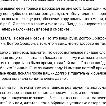
а вывел ее из транса и рассказал ей анекдот: "Ехал один к
му понадобилось посмотреть дважды, чтобы увидеть ее верши
он посмотрел еще раз, обозревая гору ввысь с того места, 
 раз". Я ввел ее в транс и сказал ей: "Когда вы откроете гла
 Теперь наклонитесь вперед и смотрите".
азала: "Розовые и серые. Но это ваши руки, доктор Эриксон
ий. Доктор Эриксон, в том, что я вижу, что-то здорово не т
дело с гипнозом, помните, что бессознательное придает сл
авая полученные знания бессознательному и автоматическ
лись говорить, но было время, когда "ай-ва-вы" означало "
бя, что "ай-ва-вы" не означает воду. И именно по этой при
лые люди, поняли после ваших долгих и тщательных объясне
оторый вы знали когда-то очень давно".
вая на то, что испытуемые в гипнозе реагируют на инструкц
знательное знание не остается неизменным, а пополняется 
одите полученные знания в бессознательное и автоматичес
ия". И к вам, читатель, тоже обращена установка автора: то