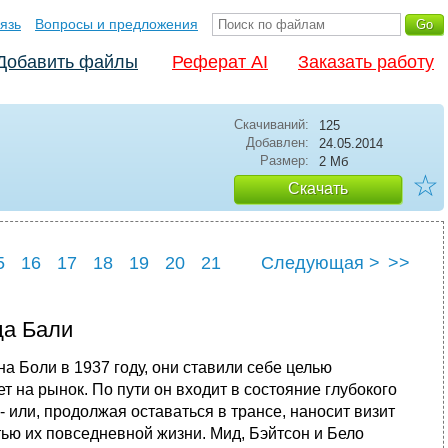
язь
Вопросы и предложения
Добавить файлы
Реферат AI
Заказать работу
Скачиваний:
125
Добавлен:
24.05.2014
Размер:
2 Мб
☆
Скачать
5
16
17
18
19
20
21
Следующая >
>>
5
26
да Бали
а Боли в 1937 году, они ставили себе целью
т на рынок. По пути он входит в состояние глубокого
- или, продолжая оставаться в трансе, наносит визит
тью их повседневной жизни. Мид, Бэйтсон и Бело