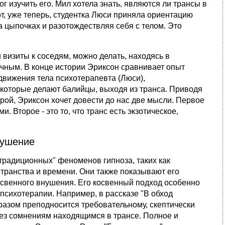
г изучить его. Мил хотела знать, являются ли трансы в
от, уже теперь, студентка Люси приняла ориентацию
на цыпочках и разотождествляя себя с телом. Это
и визиты к соседям, можно делать, находясь в
чным. В конце истории Эриксон сравнивает опыт
 движения тела психотерапевта (Люси),
 которые делают балийцы, выходя из транса. Приводя
урой, Эриксон хочет довести до нас две мысли. Первое
. Второе - это то, что транс есть экзотическое,
нушение
традиционных" феноменов гипноза, таких как
транства и времени. Они также показывают его
косвенного внушения. Его косвенный подход особенно
психотерапии. Например, в рассказе "В обход
разом преподносится требовательному, скептически
 без сомнениям находящимся в трансе. Полное и