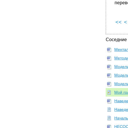
перев
Сколько существует разных путей!
•
Иной оттенок зеленого
За границей
<<
<
•
Чихание
Магия, сверхъестественное и
Соседние
экстрасенсорное восприятие
•
Предсказатели будущего
Ментал
Чтение мыслей
Методи
•
Эксперимент по экстрасенсорному
восприятию с Джозефом Бэнксом Райком
Модели
Карточный фокус
Модели
•
11. Лечение больных психозами
Модели
Наизнанку
Мой го
Больной, который стоял
Наведе
•
Два Иисуса Христа
Наведе
•
Герберт
Началь
•
12. Манипуляция и ориентация на будущее
•
Манипуляция
НЕСОС