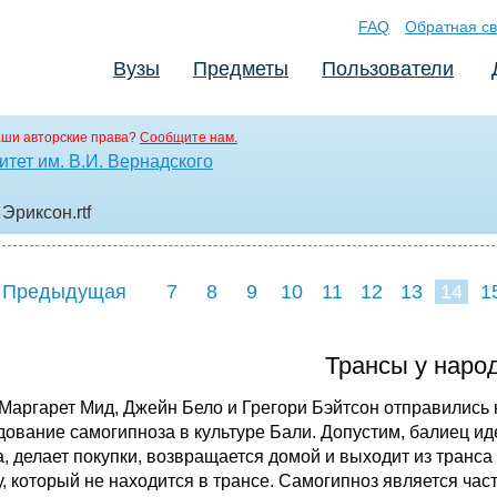
FAQ
Обратная св
Вузы
Предметы
Пользователи
аши авторские права?
Сообщите нам.
тет им. В.И. Вернадского
н Эриксон
.rtf
 Предыдущая
7
8
9
10
11
12
13
14
1
22
23
24
2
Трансы у наро
 Маргарет Мид, Джейн Бело и Грегори Бэйтсон отправились н
дование самогипноза в культуре Бали. Допустим, балиец иде
, делает покупки, возвращается домой и выходит из транса 
у, который не находится в трансе. Самогипноз является час