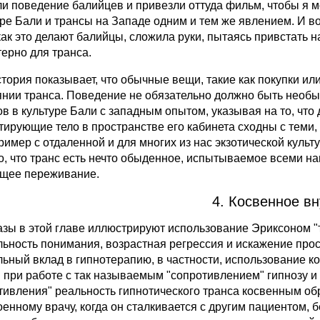
ли поведение балийцев и привезли оттуда фильм, чтобы я мо
уре Бали и трансы на Западе одним и тем же явлением. И в
 как это делают балийцы, сложила руки, пытаясь привстать 
терно для транса.
стория показывает, что обычные вещи, такие как покупки ил
янии транса. Поведение не обязательно должно быть необы
ов в культуре Бали с западным опытом, указывая на то, что
тирующие тело в пространстве его кабинета сходны с теми,
пример с отдаленной и для многих из нас экзотической культ
то, что транс есть нечто обыденное, испытываемое всеми нами
щее переживание.
4. Косвенное в
азы в этой главе иллюстрируют использование Эриксоном "
льность понимания, возрастная регрессия и искажение прос
льный вклад в гипнотерапию, в частности, использование 
 при работе с так называемым "сопротивлением" гипнозу и 
тивления" реальность гипнотического транса косвенным об
оенному врачу, когда он сталкивается с другим пациентом,