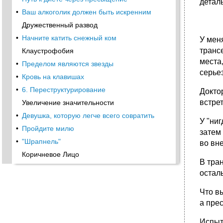
детал
•
Ваш алкоголик должен быть искренним
Дружественный развод
•
Начните катить снежный ком
У мен
транс
Клаустрофобия
места
•
Пределом являются звезды
серьез
•
Кровь на клавишах
•
6. Переструктурирование
Доктор
встре
Увеличение значительности
•
Девушка, которую легче всего совратить
У "ни
•
Пройдите милю
затем 
•
"Шрапнель"
во вн
Коричневое Лицо
В тран
•
Псориаз
осталь
•
Ни единой эрекции
Что в
Соси, соси, соси
а пре
•
7. Обучение на опыте
Сновидения
Испыт