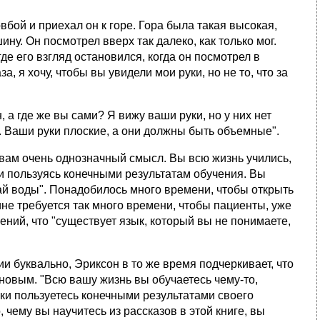
овбой и приехал он к горе. Гора была такая высокая,
ну. Он посмотрел вверх так далеко, как только мог.
где его взгляд остановился, когда он посмотрел в
за, я хочу, чтобы вы увидели мои руки, но не то, что за
, а где же вы сами? Я вижу ваши руки, но у них нет
ак. Ваши руки плоские, а они должны быть объемные".
овам очень однозначный смысл. Вы всю жизнь учились,
и пользуясь конечными результатам обучения. Вы
дай воды". Понадобилось много времени, чтобы открыть
чине требуется так много времени, чтобы пациенты, уже
ний, что "существует язык, который вы не понимаете,
ии буквально, Эриксон в то же время подчеркивает, что
новым. "Всю вашу жизнь вы обучаетесь чему-то,
ки пользуетесь конечными результатами своего
, чему вы научитесь из рассказов в этой книге, вы