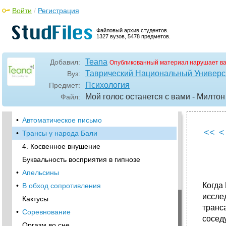
научился многому
Войти
/
Регистрация
Легкий снег
Он будет говорить
Файловый архив студентов.
1327 вузов, 5478 предметов.
•
Как почесать свинью
•
Семь "звездочек"
Teana
Добавил:
Опубликованный материал нарушает в
•
Любопытная
Таврический Национальный Универси
Вуз:
•
Профессор Родригес
Психология
Предмет:
•
Хью Дан, Льюи Дам и Лун Дан
Мой голос останется с вами - Милто
Файл:
Прогулка вдоль по улице
•
Автоматическое письмо
<<
<
•
Трансы у народа Бали
4. Косвенное внушение
Буквальность восприятия в гипнозе
•
Апельсины
Когда
•
В обход сопротивления
иссле
Кактусы
транса
•
Соревнование
сосед
Оргазм во сне