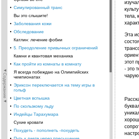
изуча
•
Симулированный транс
культ
Вы это слышите!
тела,
харак
•
Заболевания кожи
•
Обследование
Эта и
Катлин: лечение фобии
состо
•
5. Преодоление привычных ограничений
транс
ориен
Камни и квантовая механика
этот 
•
Как пройти из комнаты в комнату
- это 
◄Содержание◄
Я всегда побеждаю на Олимпийских
чарую
чемпионатах
•
Эриксон переключается на тему игры в
гольф
•
Цветная вспышка
Расск
буква
•
По скользкому льду
уника
•
Индейцы Тарахумара
хорош
Сухие кровати
сопро
•
Похудеть - пополнеть -похудеть
настр
•
Путь к диете через пресыщение