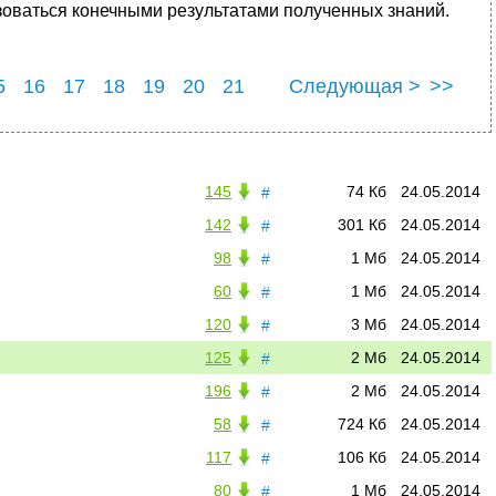
ьзоваться конечными результатами полученных знаний.
5
16
17
18
19
20
21
Следующая >
>>
5
26
145
74 Кб
24.05.2014
#
142
301 Кб
24.05.2014
#
98
1 Мб
24.05.2014
#
60
1 Мб
24.05.2014
#
120
3 Мб
24.05.2014
#
125
2 Мб
24.05.2014
#
196
2 Мб
24.05.2014
#
58
724 Кб
24.05.2014
#
117
106 Кб
24.05.2014
#
80
1 Мб
24.05.2014
#