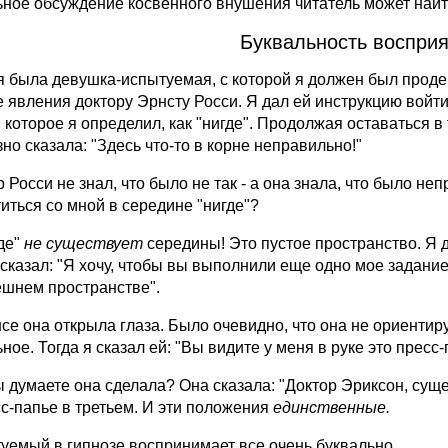
ьное обсуждение косвенного внушения читатель может найти
Буквальность восприя
я была девушка-испытуемая, с которой я должен был проде
е явления доктору Эрнсту Росси. Я дал ей инструкцию войти
, которое я определил, как "нигде". Продолжая оставаться 
но сказала: "Здесь что-то в корне неправильно!"
 Росси не знал, что было не так - а она знала, что было не
титься со мной в середине "нигде"?
где"
не существует
середины! Это пустое пространство. Я д
сказал: "Я хочу, чтобы вы выполнили еще одно мое задание.
ешнем пространстве".
се она открыла глаза. Было очевидно, что она не ориентируе
ное. Тогда я сказал ей: "Вы видите у меня в руке это прес
ы думаете она сделала? Она сказала: "Доктор Эриксон, суще
сс-папье в третьем. И эти положения
единственные.
уемый в гипнозе воспринимает все очень буквально.