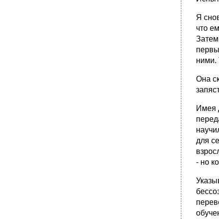
Плавание
Я снов
•
Попробуйте на вкус
что е
8. Принятие тягот жизни о смерти и
Затем 
умирании
первый
•
Мне нужна пара
ними.
Расхождения во мнениях
Она ск
•
Как она прокладывала свой путь в колледже
запяст
•
Кирпич Пирсона
•
9. Смотреть свежим взглядом
Имея 
Думать, как дети
перед
научи
•
Призрачный Роджер
для се
Зачем вы носите эту трость!
взрос
Волшебные представления
- но к
•
10. Наблюдайте: замечайте различия
Указы
Подходящий психиатр
бессо
•
Как вы будете тестировать двухлетнего
перев
ребенка?
обучен
Детское питание "Паблум"