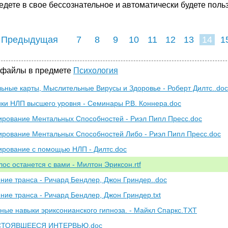
едете в свое бессознательное и автоматически будете пол
 Предыдущая
7
8
9
10
11
12
13
14
1
22
23
24
2
 файлы в предмете
Психология
ьные карты, Мыслительные Вирусы и Здоровье - Роберт Дилтс..doc
ки НЛП высшего уровня - Семинары Р.В. Коннера.doc
рование Ментальных Способностей - Риэл Пипл Пресс.doc
рование Ментальных Способностей Либо - Риэл Пипл Пресс.doc
рование с помощью НЛП - Дилтс.doc
лос останется с вами - Милтон Эриксон.rtf
ние транса - Ричард Бендлер, Джон Гриндер..doc
ние транса - Ричард Бендлер, Джон Гриндер.txt
ные навыки эриксонианского гипноза. - Майкл Спаркс.TXT
ТОЯВШЕЕСЯ ИНТЕРВЬЮ.doc