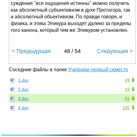
суждения "все ощущения истинны" можно получить
как абсолютный субъективизм в духе Протагора, так
и абсолютный объективизм. По правде говоря, и
физика, и этика Эпикура выходят далеко за пределы
того канона, который тем же Эпикуром установлен.
< Предыдущая
48 / 54
Следующая >
Соседние файлы в папке
Учебники первый семестр
1.doc
49
2.doc
43
3.doc
81
4.doc
106