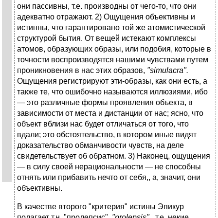
они пассивны, т.е. производны от чего-то, что они
адекватно отражают. 2) Ощущения объективны и
истинны, что гарантировано той же атомистической
структурой бытия. От вещей истекают комплексы
атомов, образующих образы, или подобия, которые в
точности воспроизводятся нашими чувствами путем
проникновения в нас этих образов,
"
simulacra
".
Ощущения регистрируют эти-образы, как они есть, а
также те, что ошибочно называются иллюзиями, ибо
— это различные формы проявления объекта, в
зависимости от места и дистанции от нас; ясно, что
объект вблизи нас будет отличаться от того, что
вдали; это обстоятельство, в котором иные видят
доказательство обманчивости чувств, на деле
свидетельствует об обратном. 3) Наконец, ощущения
— в силу своей нерациональности — не способны
отнять или прибавить нечто от себя,, а, значит, они
объективны.
В качестве второго "критерия" истины Эпикур
полагает т.н. "пролепсис",
"
prolepsis
" ,
т.е. некие