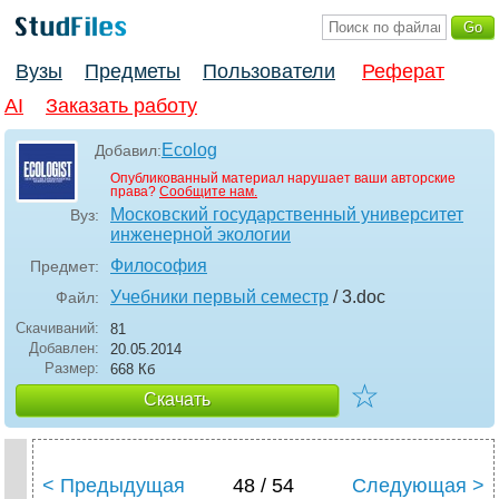
Вузы
Предметы
Пользователи
Реферат
AI
Заказать работу
Ecolog
Добавил:
Опубликованный материал нарушает ваши авторские
права?
Сообщите нам.
Московский государственный университет
Вуз:
инженерной экологии
Философия
Предмет:
Учебники первый семестр
/ 3
.doc
Файл:
Скачиваний:
81
Добавлен:
20.05.2014
Размер:
668 Кб
☆
Скачать
< Предыдущая
48 / 54
Следующая >