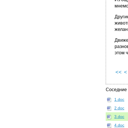
мнемо
Други
живот
желан
Движе
разно
этом 
<<
<
Соседние
1.doc
2.doc
3.doc
4.doc