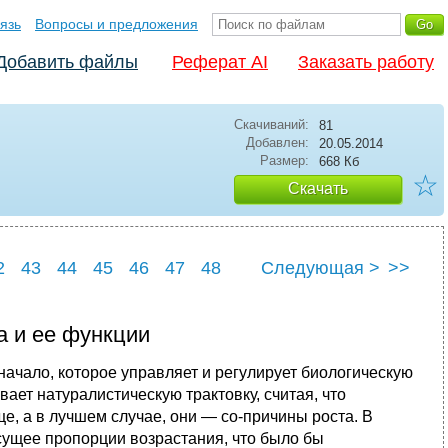
язь
Вопросы и предложения
Добавить файлы
Реферат AI
Заказать работу
Скачиваний:
81
Добавлен:
20.05.2014
Размер:
668 Кб
☆
Скачать
2
43
44
45
46
47
48
Следующая >
>>
2
53
а и ее функции
начало, которое управляет и регулирует биологическую
ает натуралистическую трактовку, считая, что
ще, а в лучшем случае, они — со-причины роста. В
сущее пропорции возрастания, что было бы