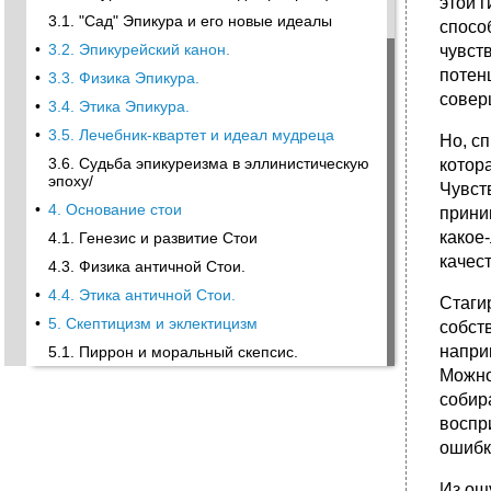
этой 
3.1. "Сад" Эпикура и его новые идеалы
спосо
•
3.2. Эпикурейский канон.
чувст
потенц
•
3.3. Физика Эпикура.
совер
•
3.4. Этика Эпикура.
•
3.5. Лечебник-квартет и идеал мудреца
Но, с
3.6. Судьба эпикуреизма в эллинистическую
котор
эпоху/
Чувст
•
4. Основание стои
прини
какое-
4.1. Генезис и развитие Стои
качес
4.3. Физика античной Стои.
•
4.4. Этика античной Стои.
Стаги
•
5. Скептицизм и эклектицизм
собст
напри
5.1. Пиррон и моральный скепсис.
Можно,
собир
воспр
ошибк
Из ощ