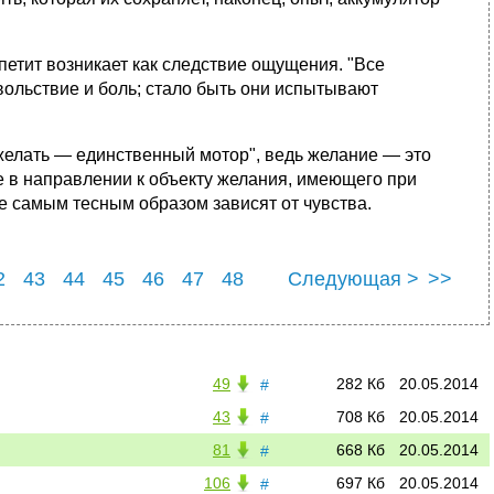
петит возникает как следствие ощущения. "Все
овольствие и боль; стало быть они испытывают
желать — единственный мотор", ведь желание — это
 в направлении к объекту желания, имеющего при
е самым тесным образом зависят от чувства.
2
43
44
45
46
47
48
Следующая >
>>
2
53
49
282 Кб
20.05.2014
#
43
708 Кб
20.05.2014
#
81
668 Кб
20.05.2014
#
106
697 Кб
20.05.2014
#