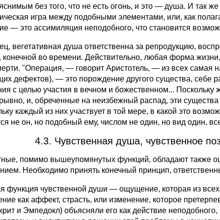
снимым без того, что не есть огонь, и это — душа. И так же
ическая игра между подобными элементами, или, как пола
ие — это ассимиляция неподобного, что становится возмож
ец, вегетативная душа ответственна за репродукцию, восп
, конечной во времени. Действительно, любая форма жизни,
мерти. "Операция, — говорит Аристотель, — из всех самая 
их дефектов), — это порождение другого существа, себе 
ния с целью участия в вечном и божественном... Поскольку
рывно, и, обреченные на неизбежный распад, эти существа
ьку каждый из них участвует в той мере, в какой это возмож
ся не он, но подобный ему, числом не один, но вид один, все
4.3. Чувственная душа, чувственное по
ные, помимо вышеупомянутых функций, обладают также ощ
нием. Необходимо принять конечный принцип, ответственны
я функция чувственной души — ощущение, которая из всех
ние как аффект, страсть, или изменение, которое претерпе
крит и Эмпедокл) объясняли его как действие неподобного, 