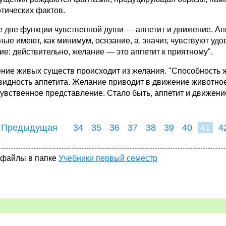
тических фактов.
е две функции чувственной души — аппетит и движение. Ап
ные имеют, как минимум, осязание, а, значит, чувствуют уд
ие: действительно, желание — это аппетит к приятному".
ние живых существ происходит из желания. "Способность 
видность аппетита. Желание приводит в движение животное
чувственное представление. Стало быть, аппетит и движени
 Предыдущая
34
35
36
37
38
39
40
41
4
49
50
51
5
 файлы в папке
Учебники первый семестр