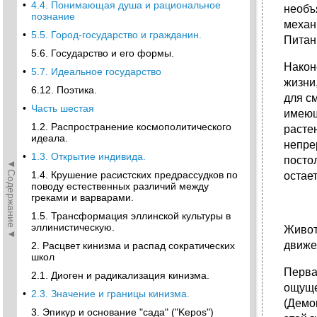
•
4.4. Понимающая душа и рациональное
необъя
познание
механ
•
5.5. Город-государство и гражданин.
Питан
5.6. Государство и его формы.
Након
•
5.7. Идеальное государство
жизни
6.12. Поэтика.
для с
•
Часть шестая
имеющ
1.2. Распространение космополитического
расте
идеала.
непре
•
1.3. Открытие индивида.
постол
◄Содержание◄
1.4. Крушение расистских предрассудков по
остает
поводу естественных различий между
греками и варварами.
1.5. Трансформация эллинской культуры в
эллинистическую.
Живот
движе
2. Расцвет кинизма и распад сократических
школ
Перва
2.1. Диоген и радикализация кинизма.
ощуще
•
2.3. Значение и границы кинизма.
(Демо
3. Эпикур и основание "сада" ("Kepos")