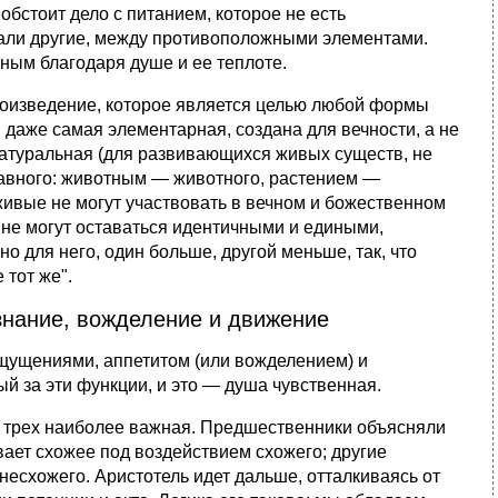
 обстоит дело с питанием, которое не есть
гали другие, между противоположными элементами.
ным благодаря душе и ее теплоте.
роизведение, которое является целью любой формы
 даже самая элементарная, создана для вечности, а не
натуральная (для развивающихся живых существ, не
равного: животным — животного, растением —
 живые не могут участвовать в вечном и божественном
 не могут оставаться идентичными и едиными,
но для него, один больше, другой меньше, так, что
 тот же".
знание, вожделение и движение
ущениями, аппетитом (или вожделением) и
й за эти функции, и это — душа чувственная.
 трех наиболее важная. Предшественники объясняли
вает схожее под воздействием схожего; другие
несхожего. Аристотель идет дальше, отталкиваясь от