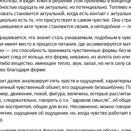
гипотезы, и видит ключ в решении этой проблемы в концепци
бностью ощущать не актуально, но потенциально. Топливо не
вовать становится актуальной, когда есть контакт с актуал
иально есть то, что присутствует в самом чувстве. Оно стр
шившемся акте чужое становится своим, а неподобное — 
прашивается, что значит стать узнаваемым, подобным в чувс
ая имеет место в процессе питания, где ассимилируется мат
во — это способность принимать чувственные формы без мат
мает след от кольца, его форму, неважно, из золота оно ил
либо вещество, имеющее тепло, звук, запах, но не в силу с
тво благодаря форме.
рит далее анализирует пять чувств и ощущений, характерны
венный чувственный объект, его ощущение безошибочно. По
мер, движение, покой, фигура, величина, которые рассчитан
 следовательно, говорить о т.н. "здравом смысле", об общем
ая восприятия, общие для всех. Несомненно, можно говорит
иятии, ощущение об ощущении, но, когда чувство работает 
у.
ущения рождаются фантазия, продуцирующая образы, память