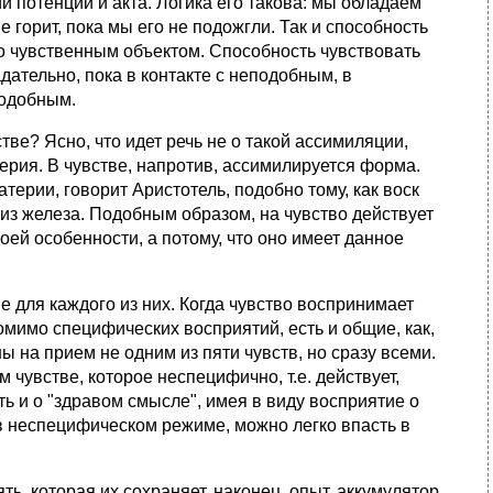
и потенции и акта. Логика его такова: мы обладаем
 горит, пока мы его не подожгли. Так и способность
ьно чувственным объектом. Способность чувствовать
адательно, пока в контакте с неподобным, в
подобным.
тве? Ясно, что идет речь не о такой ассимиляции,
ерия. В чувстве, напротив, ассимилируется форма.
ерии, говорит Аристотель, подобно тому, как воск
и из железа. Подобным образом, на чувство действует
воей особенности, а потому, что оно имеет данное
е для каждого из них. Когда чувство воспринимает
мимо специфических восприятий, есть и общие, как,
ы на прием не одним из пяти чувств, но сразу всеми.
 чувстве, которое неспецифично, т.е. действует,
ь и о "здравом смысле", имея в виду восприятие о
в неспецифическом режиме, можно легко впасть в
, которая их сохраняет, наконец, опыт, аккумулятор