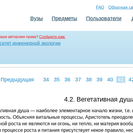
FAQ
Обратная св
Вузы
Предметы
Пользователи
аши авторские права?
Сообщите нам.
ситет инженерной экологии
 Предыдущая
34
35
36
37
38
39
40
41
4
49
50
51
5
4.2. Вегетативная душ
ативная душа — наиболее элементарное начало жизни, т.е. 
ность. Объясняя витальные процессы, Аристотель преодолев
ной роста не являются ни огонь, ни тепло, ни материя вооб
 процессе роста и питания присутствует некое правило, не