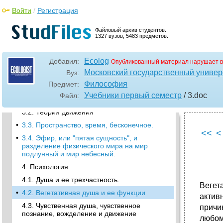
Войти
2.5. Субстанция, акт, потенция.
/
Регистрация
•
2.6. Сверхчувственная субстанция.
Файловый архив студентов.
2.7. Проблемы, связанные со
1327 вузов, 5483 предметов.
сверхчувственной субстанцией.
•
2.8. Платон и Аристотель о
Ecolog
Добавил:
Опубликованный материал нарушает в
сверхчувственном.
Московский государственный универ
Вуз:
3. Физика и математика
Философия
Предмет:
3.1. Характеристики аристотелевской
Учебники первый семестр
/ 3
.doc
Файл:
физики
3.2. Теория движения
•
3.3. Пространство, время, бесконечное.
<<
<
•
3.4. Эфир, или "пятая сущность", и
разделение физического мира на мир
подлунный и мир небесный.
4. Психология
4.1. Душа и ее трехчастность.
Вегет
•
4.2. Вегетативная душа и ее функции
актив
4.3. Чувственная душа, чувственное
причи
познание, вожделение и движение
любом