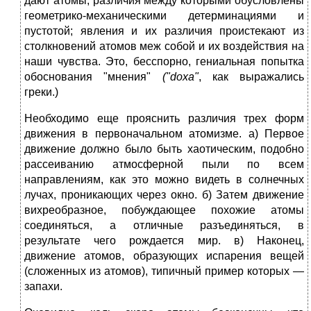
дают атомы, различия между которыми обусловлены
геометрико-механическими детерминациями и
пустотой; явления и их различия проистекают из
столкновений атомов меж собой и их воздействия на
наши чувства. Это, бесспорно, гениальная попытка
обоснования "мнения"
("
doxa
"
, как выражались
греки.)
Необходимо еще прояснить различия трех форм
движения в первоначальном атомизме. а) Первое
движение должно было быть хаотическим, подобно
рассеиванию атмосферной пыли по всем
направлениям, как это можно видеть в солнечных
лучах, проникающих через окно. б) Затем движение
вихреобразное, побуждающее похожие атомы
соединяться, а отличные разъединяться, в
результате чего рождается мир. в) Наконец,
движение атомов, образующих испарения вещей
(сложенных из атомов), типичный пример которых —
запахи.