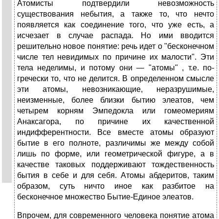
Атомисты подтвердили невозможность
существования небытия, а также то, что нечто
появляется как соединение того, что уже есть, а
исчезает в случае распада. Но ими вводится
решительно новое понятие: речь идет о "бесконечном
числе тел невидимых по причине их малости". Эти
тела неделимы, и потому они — "атомы" , т.е. по-
гречески то, что не делится. В определенном смысле
эти атомы, невозникающие, неразрушимые,
неизменные, более близки бытию элеатов, чем
четырем корням Эмпедокла или гомеомериям
Анаксагора, по причине их качественной
индифферентности. Все вместе атомы образуют
бытие в его полноте, различимы же между собой
лишь по форме, или геометрической фигуре, а в
качестве таковых поддерживают тождественность
бытия в себе и для себя. Атомы абдеритов, таким
образом, суть ничто иное как разбитое на
бесконечное множество Бытие-Единое элеатов.
Впрочем, для современного человека понятие атома