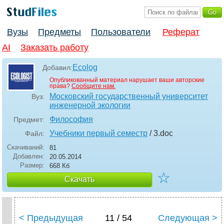
Вузы
Предметы
Пользователи
Реферат
AI
Заказать работу
Ecolog
Добавил:
Опубликованный материал нарушает ваши авторские
права?
Сообщите нам.
Московский государственный университет
Вуз:
инженерной экологии
Философия
Предмет:
Учебники первый семестр
/ 3
.doc
Файл:
Скачиваний:
81
Добавлен:
20.05.2014
Размер:
668 Кб
☆
Скачать
< Предыдущая
11 / 54
Следующая >