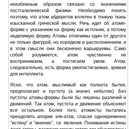
неизбежным образом связано со значениями
постгалилеевской физики. Необходимо понять
поэтому, что атом абдеритов вплетен в тонкую ткань
изысканной греческой мысли. Речь идет об атоме-
форме с указанием на форму как источник, а потому
неделимую форму. Атомы отличимы один от другого
не только фигурой, но порядком и расположением, и
в этом смысле они бесконечно варьируемы. Само
собой разумеется, атом чувственно не
воспринимаем, а постигаем умом. Атом,
следовательно, есть форма умопостигаемая, зримая
для интеллекта.
Ясно, что атом, мыслимый как полнота бытия,
предполагает и пустоту (а значит, небытие). Без
пустоты атомы-формы были бы лишены различий и
движений. Так атом, пустота и движение объясняют
все остальное. Более того, атомисты пытались
преодолеть апории эле-атов, спасая одновременно
"истину" и "мнение", т.е. явления. Понимание истины