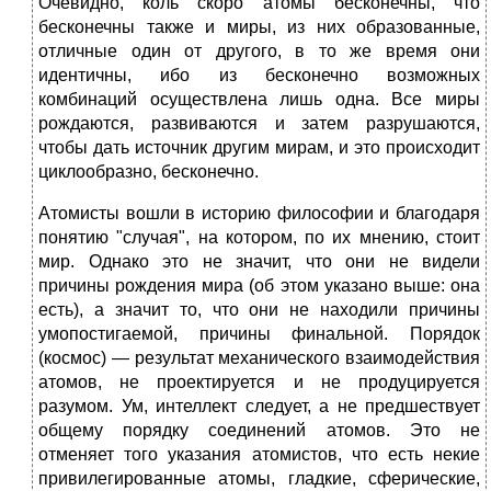
Очевидно, коль скоро атомы бесконечны, что
бесконечны также и миры, из них образованные,
отличные один от другого, в то же время они
идентичны, ибо из бесконечно возможных
комбинаций осуществлена лишь одна. Все миры
рождаются, развиваются и затем разрушаются,
чтобы дать источник другим мирам, и это происходит
циклообразно, бесконечно.
Атомисты вошли в историю философии и благодаря
понятию "случая", на котором, по их мнению, стоит
мир. Однако это не значит, что они не видели
причины рождения мира (об этом указано выше: она
есть), а значит то, что они не находили причины
умопостигаемой, причины финальной. Порядок
(космос) — результат механического взаимодействия
атомов, не проектируется и не продуцируется
разумом. Ум, интеллект следует, а не предшествует
общему порядку соединений атомов. Это не
отменяет того указания атомистов, что есть некие
привилегированные атомы, гладкие, сферические,