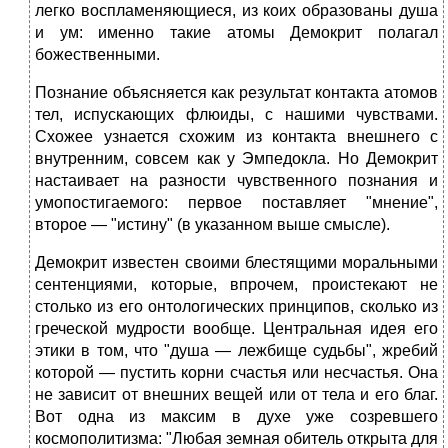
легко воспламеняющиеся, из коих образованы душа
и ум: именно такие атомы Демокрит полагал
божественными.
Познание объясняется как результат контакта атомов
тел, испускающих флюиды, с нашими чувствами.
Схожее узнается схожим из контакта внешнего с
внутренним, совсем как у Эмпедокла. Но Демокрит
настаивает на разности чувственного познания и
умопостигаемого: первое поставляет "мнение",
второе — "истину" (в указанном выше смысле).
Демокрит известен своими блестящими моральными
сентенциями, которые, впрочем, проистекают не
столько из его онтологических принципов, сколько из
греческой мудрости вообще. Центральная идея его
этики в том, что "душа — лежбище судьбы", жребий
которой — пустить корни счастья или несчастья. Она
не зависит от внешних вещей или от тела и его благ.
Вот одна из максим в духе уже созревшего
космополитизма: "Любая земная обитель открыта для