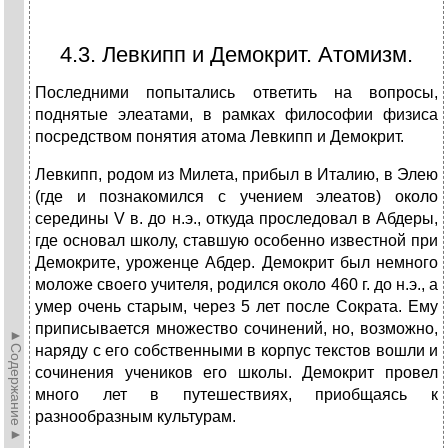
4.3. Левкипп и Демокрит. Атомизм.
Последними попытались ответить на вопросы,
поднятые элеатами, в рамках философии физиса
посредством понятия атома Левкипп и Демокрит.
Левкипп, родом из Милета, прибыл в Италию, в Элею
(где и познакомился с учением элеатов) около
середины V в. до н.э., откуда проследовал в Абдеры,
где основал школу, ставшую особенно известной при
Демокрите, уроженце Абдер. Демокрит был немного
моложе своего учителя, родился около 460 г. до н.э., а
умер очень старым, через 5 лет после Сократа. Ему
приписывается множество сочинений, но, возможно,
►Содержание►
наряду с его собственными в корпус текстов вошли и
сочинения учеников его школы. Демокрит провел
много лет в путешествиях, приобщаясь к
разнообразным культурам.