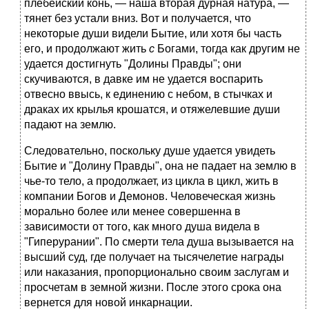
плебейский конь, — наша вторая дурная натура, —
тянет без устали вниз. Вот и получается, что
некоторые души видели Бытие, или хотя бы часть
его, и продолжают жить
с
Богами, тогда как другим не
удается достигнуть "Долины Правды"; они
скучиваются, в давке им не удается воспарить
отвесно ввысь, к единению с небом, в стычках и
драках их крылья крошатся, и отяжелевшие души
падают на землю.
Следовательно, поскольку душе удается увидеть
Бытие и "Долину Правды", она не падает на землю в
чье-то тело, а продолжает, из цикла в цикл, жить в
компании Богов и Демонов. Человеческая жизнь
морально более или менее совершенна в
зависимости от того, как много душа видела в
"Гиперурании". По смерти тела душа вызывается на
высший суд, где получает на тысячелетие награды
или наказания, пропорционально своим заслугам и
просчетам в земной жизни. После этого срока она
вернется для новой инкарнации.