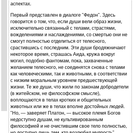
аспектах.
Первый представлен в диалоге "Федон". Здесь
говорится о том, что, если души вели образ жизни,
исключительно связанный с телами, страстями,
вожделениями и наслаждениями, со смертью они не
смогут полностью отделиться от телесного,
срастившись с последним. Эти души бродяжничают
некоторое время, страшась Аида, кружа вокруг
могил, подобно фантомам, пока, захваченные
желанием телесного, не соединятся снова с телами
как человеческими, так и животными, в соответствии
с низким моральным уровнем предшествующей
жизни. Те же души, что жили по законам добродетели
(в житейском, не философском смысле),
воплощаются в телах кротких и общительных
животных или же в телах вполне достойных людей.
"Но, — заверяет Платон, — высокое племя Богов
недоступно душам, не культивированным
философией и не очистившим свое тело полностью,
но доступно лишь тем, кто возлюбил мудрость".