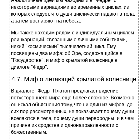
Аналогичные идеи мы находим и в "Федре" с
некоторыми вариациями во временных циклах, из
которых следует, что души циклически падают в тела,
а затем воспаряют на небеса.
Мы также находим рядом с индивидуальным циклом
реинкарнаций, связанным с личными событиями,
некий "космический" тысячелетний цикл. Ему
посвящены два мифа: об Эре, содержащийся в
"Государстве", и миф о крылатой колеснице в
диалоге "Федр".
4.7. Миф о летающей крылатой колеснице
В диалоге "Федр" Платон предлагает видение
потустороннего мира еще более сложное. Возможно,
он искал объяснения тому, что ни один из мифов, до
сих пор рассмотренных, не показывает почему души
вселяются в тела, почему души первородны, и в чем
причина их сродства и однонаправленности с
божественным.