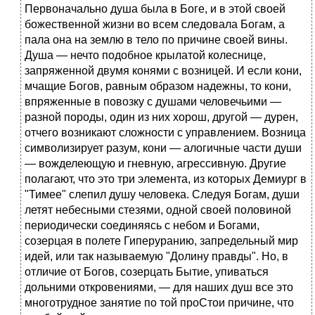
Первоначально душа была в Боге, и в этой своей
божественной жизни во всем следовала Богам, а
пала она на землю в тело по причине своей вины.
Душа — нечто подобное крылатой колеснице,
запряженной двумя конями с возницей. И если кони,
мчащие Богов, равным образом надежны, то кони,
впряженные в повозку с душами человечьими —
разной породы, один из них хорош, другой — дурен,
отчего возникают сложности с управлением. Возница
символизирует разум, кони — алогичные части души
— вожделеющую и гневную, агрессивную. Другие
полагают, что это три элемента, из которых Демиург в
"Тимее" слепил душу человека. Следуя Богам, души
летят небесными стезями, одной своей половиной
периодически соединяясь с небом и Богами,
созерцая в полете Гиперуранию, запредельный мир
идей, или так называемую "Долину правды". Но, в
отличие от Богов, созерцать Бытие, упиваться
дольними откровениями, — для наших душ все это
многотрудное занятие по той проСтои причине, что