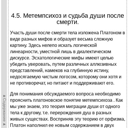
4.5. Метемпсихоз и судьба души после
смерти.
Участь души после смерти тела изложена Платоном в
виде разных мифов и образует весьма сложную
картину. Здесь нелепо искать логической
линеарности, уместной лишь в диалектическом
дискурсе. Эсхатологические мифы имеют целью
убедить уверовать, путем различных аллюзивных
представлений, намеков на глубинную истину,
недосягаемую чистым логосом, которому они хотя и
не противоречат, но питают и поддерживают его.
Для понимания обсуждаемого вопроса необходимо
►Содержание►
прояснить платоновское понятие метемпсихоза . Как
мы уже знаем, это теория миграции души от одного
тела к другому, т.е. перерождения душ в разных
живых существах. Восприняв эту теорию от орфизма,
Платон наполнил ее новым содержанием в двух