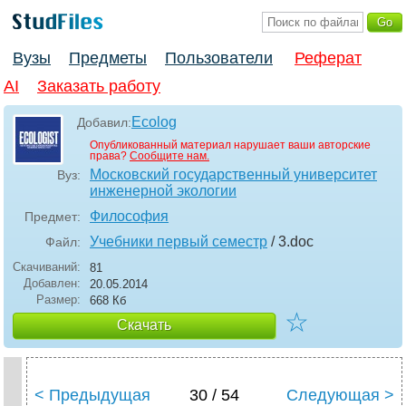
Вузы
Предметы
Пользователи
Реферат
AI
Заказать работу
Ecolog
Добавил:
Опубликованный материал нарушает ваши авторские
права?
Сообщите нам.
Московский государственный университет
Вуз:
инженерной экологии
Философия
Предмет:
Учебники первый семестр
/ 3
.doc
Файл:
Скачиваний:
81
Добавлен:
20.05.2014
Размер:
668 Кб
☆
Скачать
< Предыдущая
30 / 54
Следующая >