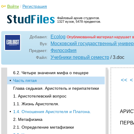
диалектика как обращение
Войти
/
Регистрация
4.4. Бессмертие души
•
4.5. Метемпсихоз и судьба души после
Файловый архив студентов.
смерти.
1327 вузов, 5478 предметов.
4.7. Миф о летающей крылатой колеснице
Ecolog
•
5. Идеальное государство и его
Добавил:
Опубликованный материал нарушает в
исторические формы
Московский государственный универ
Вуз:
5.1, Структура платоновского "Государства"
Философия
Предмет:
•
6. Некоторые заключения о платоне
Учебники первый семестр
/ 3
.doc
Файл:
6.1. Миф о пещере
6.2. Четыре значения мифа о пещере
<<
<
•
Часть пятая
Глава седьмая. Аристотель и перипатетики
1. Аристотелевский вопрос
1.1. Жизнь Аристотеля.
АРИС
•
1.4. Отношения Аристотеля и Платона.
2. Метафизика
ПЕРВ
2.1. Определение метафизики