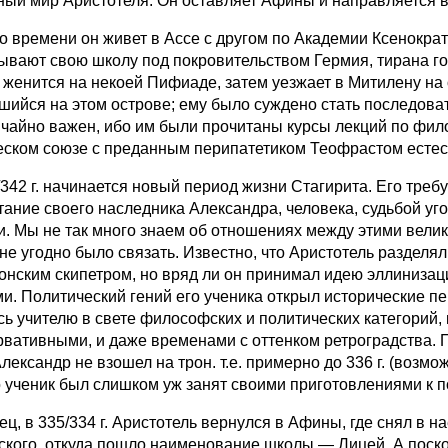
ный мир Аристотеля. Он оставляет Афины и направляется 
го времени он живет в Ассе с другом по Академии Ксенокра
ывают свою школу под покровительством Гермия, тирана гор
и женится на некоей Пифиаде, затем уезжает в Митилену на 
шийся на этом острове; ему было суждено стать последова
чайно важен, ибо им были прочитаны курсы лекций по фил
еском союзе с преданным перипатетиком Теофрастом есте
/342 г. начинается новый период жизни Стагирита. Его треб
тание своего наследника Александра, человека, судьбой уг
и. Мы не так много знаем об отношениях между этими вели
не угодно было связать. Известно, что Аристотель разделя
онским скипетром, но вряд ли он принимал идею эллинизац
ми. Политический гений его ученика открыл исторические пе
сь учителю в свете философских и политических категорий,
рвативными, и даже временами с оттенком ретроградства. П
лександр не взошел на трон. т.е. примерно до 336 г. (возмож
его ученик был слишком уж занят своими приготовлениями к п
ец, в 335/334 г. Аристотель вернулся в Афины, где снял в 
ского, откуда пошло наименование школы — Лицей. А поскол