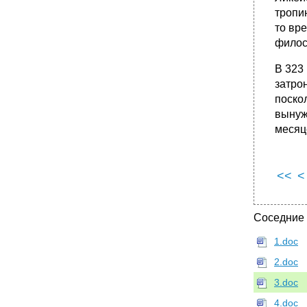
2.1. Диоген и радикализация кинизма.
тропи
•
2.3. Значение и границы кинизма.
то вр
3. Эпикур и основание "сада" ("Kepos")
филос
3.1. "Сад" Эпикура и его новые идеалы
В 323
•
3.2. Эпикурейский канон.
затро
•
3.3. Физика Эпикура.
поско
•
3.4. Этика Эпикура.
вынуж
•
3.5. Лечебник-квартет и идеал мудреца
месяце
3.6. Судьба эпикуреизма в эллинистическую
эпоху/
•
4. Основание стои
<<
<
4.1. Генезис и развитие Стои
4.3. Физика античной Стои.
Соседние
•
4.4. Этика античной Стои.
1.doc
•
5. Скептицизм и эклектицизм
5.1. Пиррон и моральный скепсис.
2.doc
3.doc
4.doc