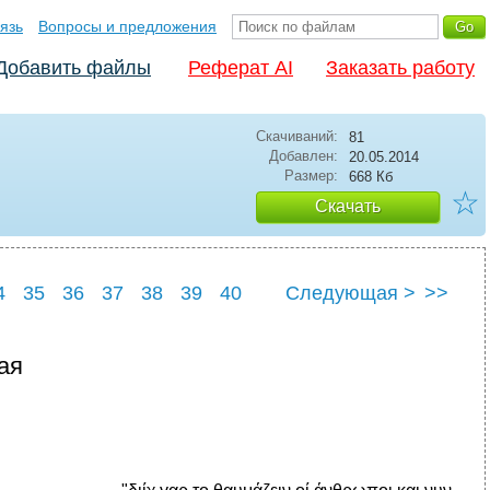
язь
Вопросы и предложения
Добавить файлы
Реферат AI
Заказать работу
Скачиваний:
81
Добавлен:
20.05.2014
Размер:
668 Кб
☆
Скачать
4
35
36
37
38
39
40
Следующая >
>>
4
45
ая