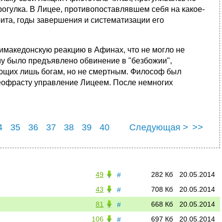
рогулка. В Лицее, противопоставлявшем себя на какое-
ита, годы завершения и систематизации его
нтимакедонскую реакцию в Афинах, что не могло не
му было предъявлено обвинение в "безбожии",
ающих лишь богам, но не смертным. Философ был
 Теофрасту управление Лицеем. После немногих
4
35
36
37
38
39
40
Следующая >
>>
4
45
49
282 Кб
20.05.2014
#
43
708 Кб
20.05.2014
#
81
668 Кб
20.05.2014
#
106
697 Кб
20.05.2014
#