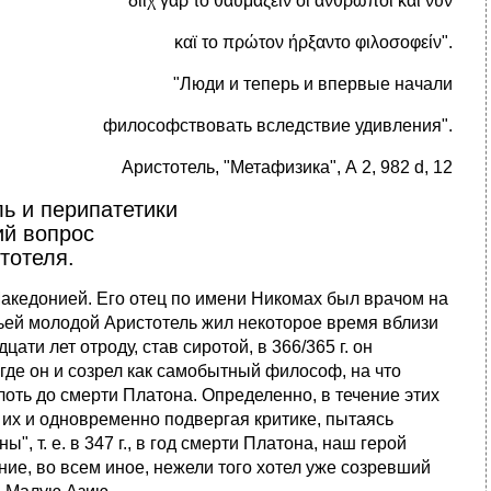
"διίχ γαρ το θαυμάζειν οί άνθρωποι και νυν
καϊ το πρώτον ήρξαντο φιλοσοφείν".
"Люди и теперь и впервые начали
философствовать вследствие удивления".
Аристотель, "Метафизика", А 2, 982 d, 12
ь и перипатетики
ий вопрос
тотеля.
с Македонией. Его отец по имени Никомах был врачом на
мьей молодой Аристотель жил некоторое время вблизи
ти лет отроду, став сиротой, в 366/365 г. он
где он и созрел как самобытный философ, на что
лоть до смерти Платона. Определенно, в течение этих
их и одновременно подвергая критике, пытаясь
 т. е. в 347 г., в год смерти Платона, наш герой
ие, во всем иное, нежели того хотел уже созревший