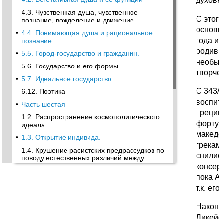
духов
4.3. Чувственная душа, чувственное
С это
познание, вожделение и движение
основ
•
4.4. Понимающая душа и рациональное
года 
познание
родив
•
5.5. Город-государство и гражданин.
необы
5.6. Государство и его формы.
творч
•
5.7. Идеальное государство
С 343
6.12. Поэтика.
воспи
•
Часть шестая
Греци
1.2. Распространение космополитического
форту
идеала.
макед
•
1.3. Открытие индивида.
грека
1.4. Крушение расистских предрассудков по
снили
поводу естественных различий между
греками и варварами.
консе
пока А
1.5. Трансформация эллинской культуры в
эллинистическую.
т.к. 
2. Расцвет кинизма и распад сократических
Након
школ
Ликей