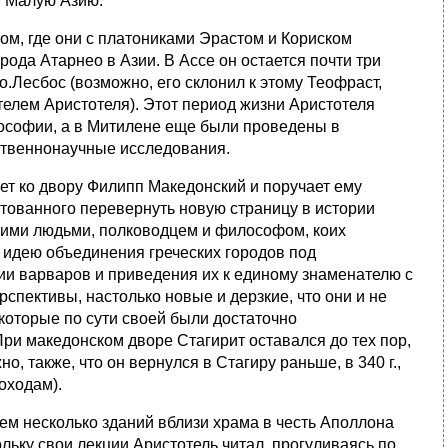
в Малую Азию.
том, где они с платониками Эрастом и Кориском
ода Атарнео в Азии. В Ассе он остается почти три
о.Лесбос (возможно, его склонил к этому Теофраст,
телем Аристотеля). Этот период жизни Аристотеля
ософии, а в Митилене еще были проведены в
ственнонаучные исследования.
ует ко двору Филипп Македонский и поручает ему
отованного перевернуть новую страницу в истории
кими людьми, полководцем и философом, коих
л идею объединения греческих городов под
ии варваров и приведения их к единому знаменателю с
рспективы, настолько новые и дерзкие, что они и не
 которые по сути своей были достаточно
ри македонском дворе Стагирит оставался до тех пор,
но, также, что он вернулся в Стагиру раньше, в 340 г.,
оходам).
наем несколько зданий вблизи храма в честь Аполлона
ьку свои лекции Аристотель читал, прогуливаясь по