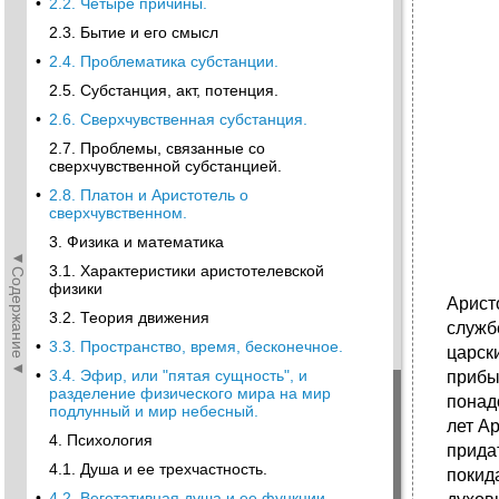
•
2.2. Четыре причины.
2.3. Бытие и его смысл
•
2.4. Проблематика субстанции.
2.5. Субстанция, акт, потенция.
•
2.6. Сверхчувственная субстанция.
2.7. Проблемы, связанные со
сверхчувственной субстанцией.
•
2.8. Платон и Аристотель о
сверхчувственном.
3. Физика и математика
◄Содержание◄
3.1. Характеристики аристотелевской
физики
Аристо
3.2. Теория движения
служб
•
3.3. Пространство, время, бесконечное.
царски
•
3.4. Эфир, или "пятая сущность", и
прибы
разделение физического мира на мир
понад
подлунный и мир небесный.
лет А
4. Психология
придат
4.1. Душа и ее трехчастность.
покид
•
4.2. Вегетативная душа и ее функции