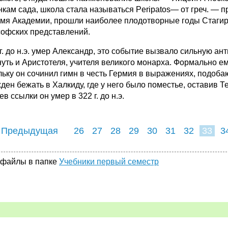
нкам сада, школа стала называться Peripatos— от греч. — п
емя Академии, прошли наиболее плодотворные годы Стагир
офских представлений.
 г. до н.э. умер Александр, это событие вызвало сильную а
нуть и Аристотеля, учителя великого монарха. Формально е
льку он сочинил гимн в честь Гермия в выражениях, подоб
ден бежать в Халкиду, где у него было поместье, оставив
в ссылки он умер в 322 г. до н.э.
 Предыдущая
26
27
28
29
30
31
32
33
3
41
42
43
4
 файлы в папке
Учебники первый семестр