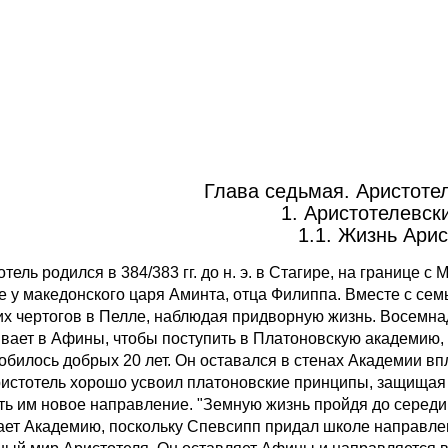
Глава седьмая. Аристотел
1. Аристотелевск
1.1. Жизнь Арис
тель родился в 384/383 гг. до н. э. в Стагире, на границе 
е у македонского царя Аминта, отца Филиппа. Вместе с се
х чертогов в Пелле, наблюдая придворную жизнь. Восемнадца
вает в Афины, чтобы поступить в Платоновскую академию, 
обилось добрых 20 лет. Он оставался в стенах Академии вп
ристотель хорошо усвоил платоновские принципы, защищая 
ь им новое направление. "Земную жизнь пройдя до середины",
ает Академию, поскольку Спевсипп придал школе направлен