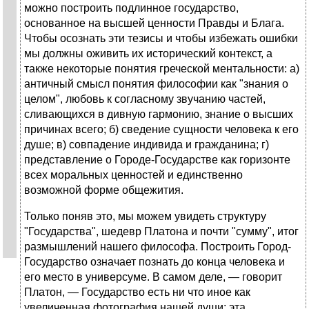
можно построить подлинное государство,
основанное на высшей ценности Правды и Блага.
Чтобы осознать эти тезисы и чтобы избежать ошибки
мы должны оживить их исторический контекст, а
также некоторые понятия греческой ментальности: а)
античный смысл понятия философии как "знания о
целом", любовь к согласному звучанию частей,
сливающихся в дивную гармонию, знание о высших
причинах всего; б) сведение сущности человека к его
душе; в) совпадение индивида и гражданина; г)
представление о Городе-Государстве как горизонте
всех моральных ценностей и единственно
возможной форме общежития.
Только поняв это, мы можем увидеть структуру
"Государства", шедевр Платона и почти "сумму", итог
размышлений нашего философа. Построить Город-
Государство означает познать до конца человека и
его место в универсуме. В самом деле, — говорит
Платон, — Государство есть ни что иное как
увеличенная фотография нашей души; эта