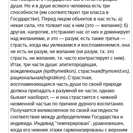
души. Но и в душе всякого человека есть три
способности (им соответствуют три класса в
Государстве). Перед лицом объектов в нас есть: а)
некая сила, что толкает нас к ним (это — желание); б)
другая, напротив, отстраняет нас от них и доминирует
над желаниями, и это — разум; есть также третья —
страсть, когда мы увлекаемся и воспламеняемся, она
не есть ни разум, ни желание (ни разум, т.к. это
страсть, ни желание, т.к. часто контрастирует с ним).
Итак, три части души: апетитородящая,
вожделеющая
(
epithymetikon
),
страстная
(
thymoeid
.
es
),
рациональная
(
logistikon
).
Страстная,
воспламеняющаяся часть души по своей природе
должна припадать к разумной ее части, однако
бывает наоборот, — и она страстается с нижней
низменной частью по причине дурного воспитания.
Получается великолепное по своей наглядности
соответствие между добродетелями Государства и
индивида. Индивид "темперирован", уравновешен,
когда его нижние этажи гармонизированы с верхним