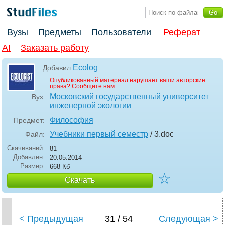
Вузы
Предметы
Пользователи
Реферат
AI
Заказать работу
Ecolog
Добавил:
Опубликованный материал нарушает ваши авторские
права?
Сообщите нам.
Московский государственный университет
Вуз:
инженерной экологии
Философия
Предмет:
Учебники первый семестр
/ 3
.doc
Файл:
Скачиваний:
81
Добавлен:
20.05.2014
Размер:
668 Кб
☆
Скачать
< Предыдущая
31 / 54
Следующая >