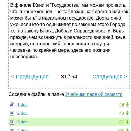
В финале IXкниги "Государства" мы можем прочесть,
что, в конце концов, "не так важно, как должно или как
может быть" в идеальном государстве. Достаточно
уже, если кто-то один живет по законам этого Города,
т.е. по закону Блага, Добра и Справедливости. Ведь
прежде, чем возникнуть в реальности внешней, т.е. в
истории, платоновский Город родится внутри
человека, по крайней мере, здесь его позиция
неоспорима.
< Предыдущая
31 / 54
Следующая >
Соседние файлы в папке
Учебники первый семестр
1.doc
49
2.doc
43
3.doc
81
4.doc
106