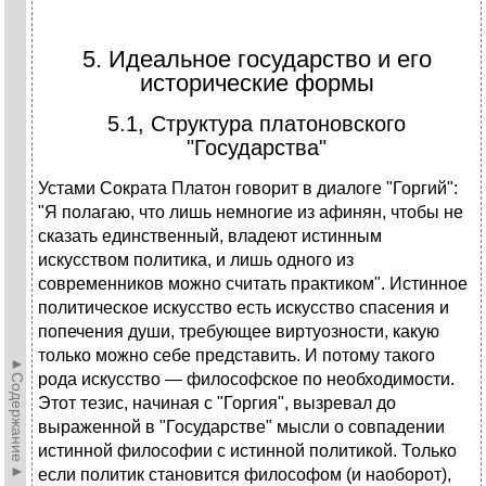
5. Идеальное государство и его
исторические формы
5.1, Структура платоновского
"Государства"
Устами Сократа Платон говорит в диалоге "Горгий":
"Я полагаю, что лишь немногие из афинян, чтобы не
сказать единственный, владеют истинным
искусством политика, и лишь одного из
современников можно считать практиком". Истинное
политическое искусство есть искусство спасения и
попечения души, требующее виртуозности, какую
только можно себе представить. И потому такого
►Содержание►
рода искусство — философское по необходимости.
Этот тезис, начиная с "Горгия", вызревал до
выраженной в "Государстве" мысли о совпадении
истинной философии с истинной политикой. Только
если политик становится философом (и наоборот),