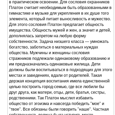
в практическом освоении. Для сословия охранников
Платон считает необходимым быть образованными в
гимнастике и музыке для укрепления в их душе того
элемента, который питает выносливость и мужество.
Для этого сословия Платон предлагает общность
имущества. Общность мужей и жен, а значит и детей,
дополнялась запретом на любую форму
собственности. Задача низшего класса — умножать
богатство, заботиться о материальных нуждах
общества. Мужчины и женщины сословия
стражников подлежали одинаковому образованию и
им предназначались одинаковые жилища. Дети
должны были воспитываться в подходящих для этого
местах и заведениях, вдали от родителей. Такая
дерзкая концепция воспитания имела единственной
целью построить город-семью, где все любили бы
друг друга, как матери, отцы, дети, братья, сестры,
родственники. Так Платон мыслил избавить
общество от эгоизма и навсегда победить "мое" и
"твое". Все обязаны были говорить "наше". Частная
собственность должна была уступить место