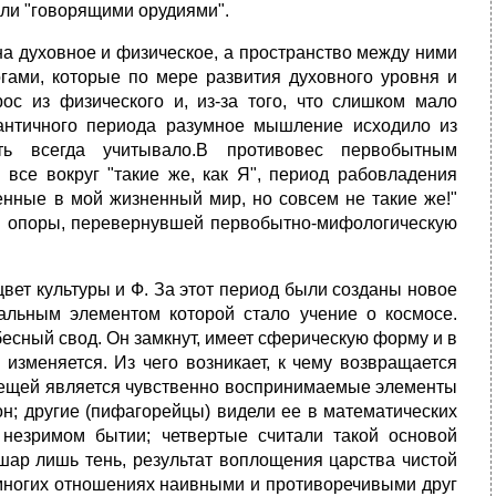
али "говорящими орудиями".
на духовное и физическое, а пространство между ними
гами, которые по мере развития духовного уровня и
с из физического и, из-за того, что слишком мало
античного периода разумное мышление исходило из
ть всегда учитывало.В противовес первобытным
все вокруг "такие же, как Я", период рабовладения
ченные в мой жизненный мир, но совсем не такие же!"
ой опоры, перевернувшей первобытно-мифологическую
цвет культуры и Ф. За этот период были созданы новое
альным элементом которой стало учение о космосе.
есный свод. Он замкнут, имеет сферическую форму и в
 изменяется. Из чего возникает, к чему возвращается
й вещей является чувственно воспринимаемые элементы
он; другие (пифагорейцы) видели ее в математических
 незримом бытии; четвертые считали такой основой
шар лишь тень, результат воплощения царства чистой
многих отношениях наивными и противоречивыми друг