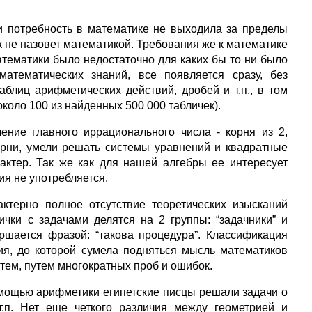
и потребность в математике не выходила за пределы
 не назовет математикой. Требования же к математике
атематики было недостаточно для каких бы то ни было
математических знаний, все появляется сразу, без
аблиц арифметических действий, дробей и т.п., в том
коло 100 из найденных 500 000 табличек).
ение главного иррационального числа - корня из 2,
орни, умели решать системы уравнений и квадратные
актер. Так же как для нашей алгебры ее интересует
ия не употребляется.
ктерно полное отсутствие теоретических изысканий
ички с задачами делятся на 2 группы: “задачники” и
ршается фразой: “такова процедура”. Классификация
я, до которой сумела подняться мысль математиков
тем, путем многократных проб и ошибок.
омощью арифметики египетские писцы решали задачи о
т.п. Нет еще четкого различия между геометрией и