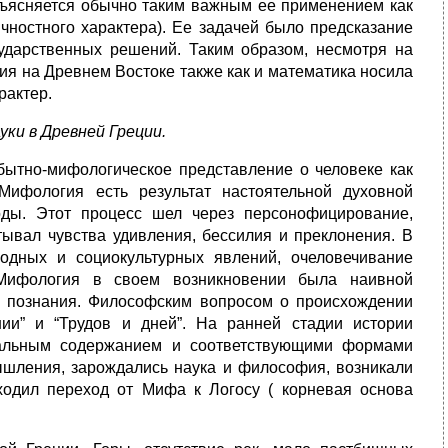
бъясняется обычно таким важным ее применением как
ичностного характера). Ее задачей было предсказание
ударственных решений. Таким образом, несмотря на
ия на Древнем Востоке также как и математика носила
рактер.
ки в Древней Греции.
ытно-мифологическое представление о человеке как
ифология есть результат настоятельной духовной
оды. Этот процесс шел через персонофицирование,
тывал чувства удивления, бессилия и преклонения. В
одных и социокультурных явлений, очеловечивание
Мифология в своем возникновении была наивной
й познания. Философским вопросом о происхождении
онии” и “Трудов и дней”. На ранней стадии истории
нальным содержанием и соответствующими формами
шления, зарождались наука и философия, возникали
ходил переход от Мифа к Логосу ( корневая основа