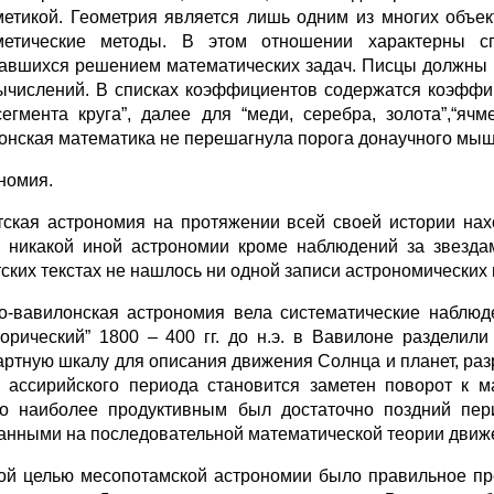
етикой. Геометрия является лишь одним из многих объек
етические методы. В этом отношении характерны сп
авшихся решением математических задач. Писцы должны 
ычислений. В списках коэффициентов содержатся коэффицие
сегмента круга”, далее для “меди, серебра, золота”,“ячме
онская математика не перешагнула порога донаучного мы
номия.
тская астрономия на протяжении всей своей истории нах
, никакой иной астрономии кроме наблюдений за звезда
тских текстах не нашлось ни одной записи астрономических
о-вавилонская астрономия вела систематические наблюде
торический” 1800 – 400 гг. до н.э. в Вавилоне разделил
артную шкалу для описания движения Солнца и планет, ра
 ассирийского периода становится заметен поворот к м
о наиболее продуктивным был достаточно поздний пери
анными на последовательной математической теории движе
ой целью месопотамской астрономии было правильное пр