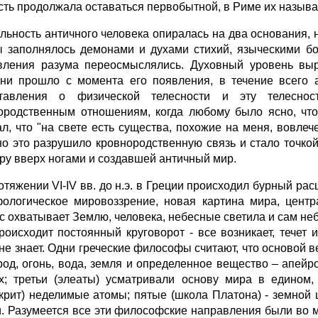
сть продолжала оставаться первобытной, в Риме их назыв
льность античного человека опиралась на два основания, 
ы заполнялось демонами и духами стихий, языческими бо
вления разума переосмыслялись. Духовный уровень выро
ни прошло с момента его появления, в течение всего 
ставления о физической телесности и эту телеснос
ородственным отношениям, когда любому было ясно, что 
ал, что "на свете есть существа, похожие на меня, вовле
о это разрушило кровнородственную связь и стало точк
уру вверх ногами и создавшей античный мир.
отяжении VI-IV вв. до н.э. в Греции происходил бурный рас
ологическое мировоззрение, новая картина мира, центр
с охватывает Землю, человека, небесные светила и сам неб
роисходит постоянный круговорот - все возникает, течет и
 не знает. Одни греческие философы считают, что осново
род, огонь, вода, земля и определенное вещество – апейр
х; третьи (элеаты) усматривали основу мира в едином,
крит) неделимые атомы; пятые (школа Платона) - земной 
. Разумеется все эти философские направления были во 