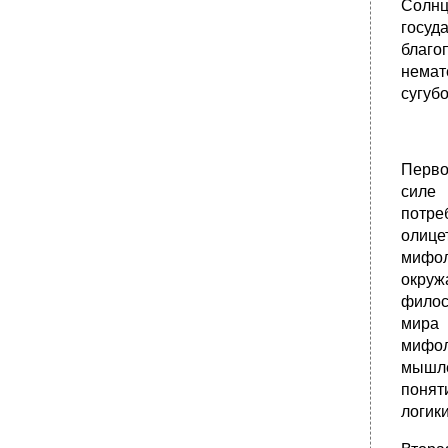
Солнц
госуд
благо
немат
сугуб
Перво
силе 
потре
олице
мифол
окру
филос
мира 
мифол
мышле
понят
логики