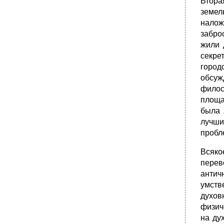
Втора
земел
налож
забро
жили 
секре
город
обсуж
филос
площа
была 
лучши
пробл
Всяко
перев
антич
умств
духов
физич
на ду