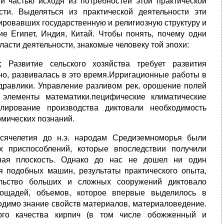
й частью исходя из потребностей этой практической
ти. Выделяться из практической деятельности эти
ровавших государственную и религиозную структуру и
 Египет, Индия, Китай. Чтобы понять, почему одни
асти деятельности, знакомые человеку той эпохи:
; Развитие сельского хозяйства требует развития
нно, развивалась в это время.Ирригационные работы в
дравлики. Управление разливом рек, орошение полей
элементы математики.пецифические климатические
лирование производства диктовали необходимость
омических познаний.
тысячелетия до н.э. народам Средиземноморья были
 приспособлений, которые впоследствии получили
нная плоскость. Однако до нас не дошел ни один
я подобных машин, результаты практического опыта,
ельство больших и сложных сооружений диктовало
лощадей, объемов, которое впервые выделилось в
ходимо знание свойств материалов, материаловедение.
ого качества кирпич (в том числе обожженный и