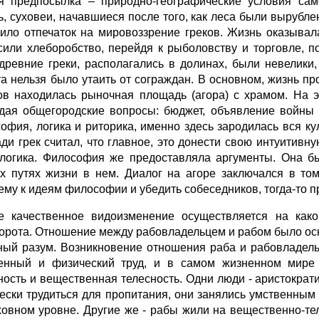
я предпосылка – природно-географические условия сам
ь, суховеи, начавшиеся после того, как леса были вырублен
ило отпечаток на мировоззрение греков. Жизнь оказывал
сили хлеборобство, перейдя к рыболовству и торговле, п
древние греки, располагались в долинах, были невелики,
та нельзя было утаить от сограждан. В основном, жизнь пр
ов находилась рыночная площадь (агора) с храмом. На 
дая общегородские вопросы: бюджет, объявление войны и
офия, логика и риторика, именно здесь зародилась вся к
ди грек считал, что главное, это донести свою интуитивную
логика. Философия же предоставляла аргументы. Она б
х путях жизни в нем. Диалог на агоре заключался в то
ему к идеям философии и убедить собеседников, тогда-то 
е качественное видоизменение осуществляется на како
орота. Отношение между рабовладельцем и рабом было о
ный разум. Возникновение отношения раба и рабовладельц
енный и физический труд, и в самом жизненном мире 
ность и вещественная телесность. Одни люди - аристокра
ески трудиться для пропитания, они занялись умственным
ховном уровне. Другие же - рабы жили на вещественно-те