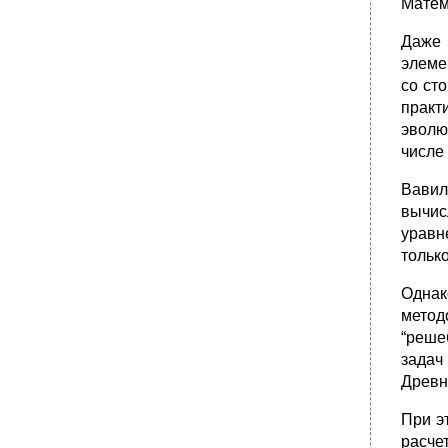
Матем
Противоречия и парадоксы сенсуализма и
эмпиристской методологии.
Даже 
•
24. Агностицизм д. Юма. Анализ Юмом
элеме
проблемы познания причинных связей.
со ст
•
26. И. Кант о методологической роли
практ
категорий как априорных форм познания.
Антиномии чистого разума и современное
эволю
естествознание.
числе
•
30. Проблемы научной методологии в
позитивистской философии (о. Конт).
Вавил
•
31. “Второй позитивизм”. Философские
вычис
взгляды э. Маха.
уравн
•
31. Исследование языка науки и логики
тольк
научного познания представителями
логического позитивизма. Трудности и
Однак
противоречия логического позитивизма.
метод
•
33. К. Поппер как предшественник
“реше
постпозитивизма. Принцип опровержения
("фальсификации") как критерий научности
задач
и как метод рождения нового знания.
Древн
•
34. Постпозитивистские модели эволюции
научного знания (и.Лакатос, т. Кун).
При э
"Анархистская методология" п.
расче