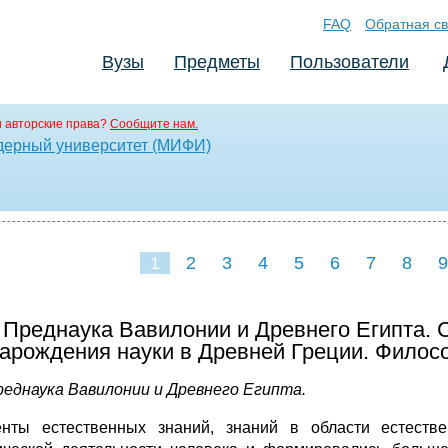
FAQ
Обратная св
Вузы
Предметы
Пользователи
 авторские права?
Сообщите нам.
дерный университет (МИФИ)
1
2
3
4
5
6
7
8
9
16
17
18
19
20
21
. Преднаука Вавилонии и Древнего Египта.
зарождения науки в Древней Греции. Филос
Преднаука Вавилонии и Древнего Египта.
нты естественных знаний, знаний в области естестве