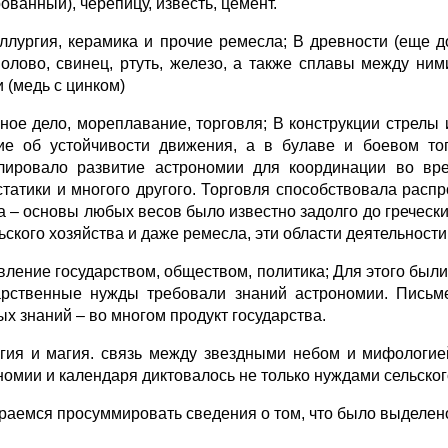
ованный), черепицу, известь, цемент.
аллургия, керамика и прочие ремесла; В древности (еще до
 олово, свинец, ртуть, железо, а также сплавы между ни
 (медь с цинком)
нное дело, мореплавание, торговля; В конструкции стрелы 
ие об устойчивости движения, а в булаве и боевом то
лировало развитие астрономии для координации во врем
статики и многого другого. Торговля способствовала распр
а – основы любых весов было известно задолго до греческих
льского хозяйства и даже ремесла, эти области деятельнос
авление государством, обществом, политика; Для этого был
арственные нужды требовали знаний астрономии. Письм
ых знаний – во многом продукт государства.
игия и магия. связь между звездными небом и мифологие
номии и календаря диктовалось не только нуждами сельског
раемся просуммировать сведения о том, что было выделено