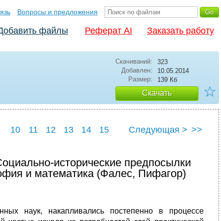
язь
Вопросы и предложения
Добавить файлы
Реферат AI
Заказать работу
Скачиваний:
323
Добавлен:
10.05.2014
Размер:
139 Кб
☆
Скачать
10
11
12
13
14
15
Следующая >
>>
22
23
24
25
 Социально-исторические предпосылки
офия и математика (Фалес, Пифагор)
нных наук, накапливались постепенно в процессе