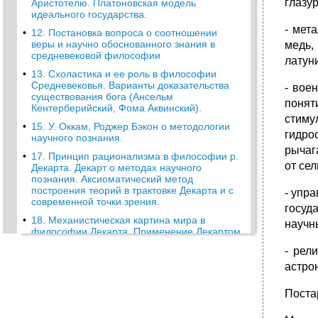
глазур
Аристотелю. Платоновская модель
идеального государства.
- мет
•
12. Постановка вопроса о соотношении
веры и научно обоснованного знания в
медь,
средневековой философии
латуни
•
13. Схоластика и ее роль в философии
Cредневековья. Варианты доказательства
- вое
существования бога (Ансельм
понят
Кентерберийский, Фома Аквинский).
стиму
•
15. У. Оккам, Роджер Бэкон о методологии
гидро
научного познания.
рычаг
•
17. Принцип рационализма в философии р.
от се
Декарта. Декарт о методах научного
познания. Аксиоматический метод
построения теорий в трактовке Декарта и с
- упр
современной точки зрения.
госуд
•
18. Механистическая картина мира в
научн
философии Декарта. Применение Декартом
метода гипотез, его слабые стороны.
- рел
•
21. Г. Лейбниц о соотношении истин факта и
астро
истин разума и об ограниченности
локковского сенсуализма. Множественность
Поста
и единство субстанций (монадология).
•
23. Субъективный идеализм Дж. Беркли.