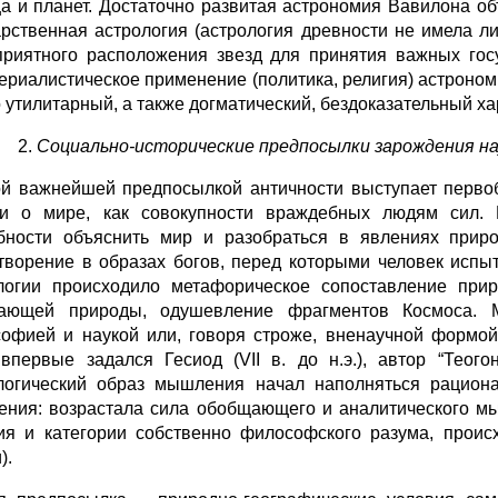
а и планет. Достаточно развитая астрономия Вавилона о
арственная астрология (астрология древности не имела л
приятного расположения звезд для принятия важных гос
ериалистическое применение (политика, религия) астроном
о утилитарный, а также догматический, бездоказательный ха
Социально-исторические предпосылки зарождения нау
й важнейшей предпосылкой античности выступает первоб
и о мире, как совокупности враждебных людям сил. М
бности объяснить мир и разобраться в явлениях прир
творение в образах богов, перед которыми человек испы
огии происходило метафорическое сопоставление прир
жающей природы, одушевление фрагментов Космоса. 
офией и наукой или, говоря строже, вненаучной формо
впервые задался Гесиод (VII в. до н.э.), автор “Теог
огический образ мышления начал наполняться рацио
ния: возрастала сила обобщающего и аналитического мы
ия и категории собственно философского разума, проис
).