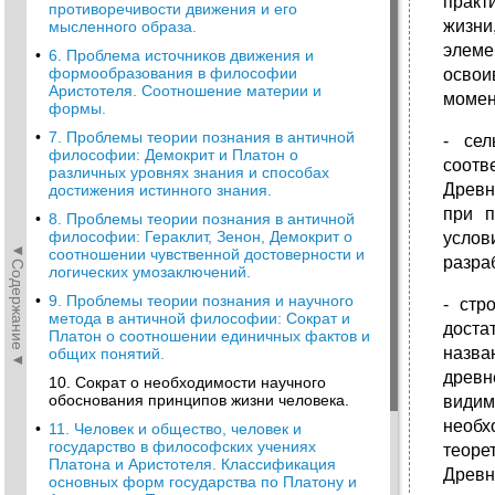
практ
противоречивости движения и его
жизни
мысленного образа.
элеме
•
6. Проблема источников движения и
формообразования в философии
освои
Аристотеля. Соотношение материи и
момен
формы.
•
7. Проблемы теории познания в античной
- сел
философии: Демокрит и Платон о
соотв
различных уровнях знания и способах
Древн
достижения истинного знания.
при п
•
8. Проблемы теории познания в античной
философии: Гераклит, Зенон, Демокрит о
услов
◄Содержание◄
соотношении чувственной достоверности и
разра
логических умозаключений.
•
9. Проблемы теории познания и научного
- стр
метода в античной философии: Сократ и
доста
Платон о соотношении единичных фактов и
назва
общих понятий.
древн
10. Сократ о необходимости научного
обоснования принципов жизни человека.
видим
необх
•
11. Человек и общество, человек и
государство в философских учениях
теоре
Платона и Аристотеля. Классификация
Древн
основных форм государства по Платону и