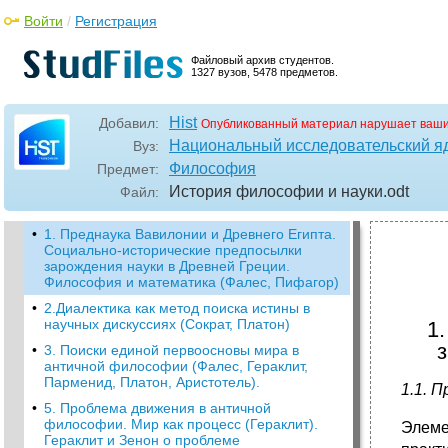
Войти
/
Регистрация
Файловый архив студентов.
1327 вузов, 5478 предметов.
Hist
Добавил:
Опубликованный материал нарушает ваши
Национальный исследовательский я
Вуз:
Философия
Предмет:
История философии и науки
.odt
Файл:
•
1. Преднаука Вавилонии и Древнего Египта.
Социально-исторические предпосылки
зарождения науки в Древней Греции.
Философия и математика (Фалес, Пифагор)
•
2.Диалектика как метод поиска истины в
научных дискуссиях (Сократ, Платон)
1
•
3. Поиски единой первоосновы мира в
античной философии (Фалес, Гераклит,
Парменид, Платон, Аристотель).
1.1. 
•
5. Проблема движения в античной
философии. Мир как процесс (Гераклит).
Элеме
Гераклит и Зенон о проблеме