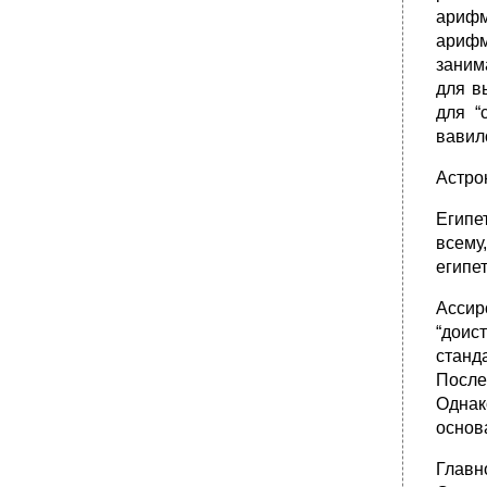
Фейерабенда.
арифм
•
35. Методологическое значение идей
арифм
синергетики.
заним
•
36. Революционные перевороты в развитии
для в
научного знания, их причины и значение
для прогресса знания.
для “
вавил
Астро
Египе
всему
египе
Ассир
“доис
станд
После
Однак
основ
Главн