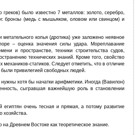
 греков) было известно 7 металлов: золото, серебро,
ми: бронзы (медь с мышьяком, оловом или свинцом) и
и метательного копья (дротика) уже заложено неявное
поре – оценка значения силы удара. Мореплавание
ени и пространстве, техники строительства судов,
остранению технических знаний. Кроме того, свойство
 механиков-статиков. Следует отметить, что в отличие
ти были привилегией свободных людей.
и нужны хотя бы начатки арифметики. Иногда (Вавилон)
енность, сыгравшая важнейшую роль в становлении
й египтян очень тесная и прямая, а потому развитие
о хозяйства.
 на Древнем Востоке как теоретическое знание.