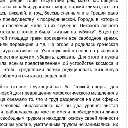
ой Греции. Горы, отсутствие рек, мало пастбищных
ы на корабли, ураганы с моря, жаркий климат, все это
ась тяжелой, а труд бессмысленным и в Греции рано
о преимуществу, к посреднической. Города, в которых
 и население жило в них скученно. Никакого личного
отекала в толпе и была "жизнью на публику". В центре
этой площади греки проводили все свободное время,
ли перемирия и т.д. На агоре и родилась греческая
ультура античности. Участвующий в споре на рыночной
 истину другим, убедить, доказать. Для этого и нужна
ыла ясным представлением об устройстве космоса и
м, чтобы средствами логики редуцировать жизненную
проблема и считалась решенной.
й-то основе, служащей как бы "точкой опоры" для
сновой для превращения мифологического мышления в
а означало то, что и труд разделился на две сферы:
человека образовалось как бы два уровня: чистая
тия, рабовладельцы уже не имели необходимости лично
 свободным трудом и находили основу своей личности
лесном уровне, умственным трудом не занимались, их