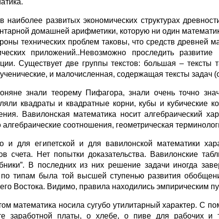
атика.
в наиболее развитых экономических структурах древност
нтарной домашней арифметики, которую ни один математик
ороны технических проблем таковы, что средств древней м
ических приложений..Невозможно проследить развитие 
ции. Существует две группы текстов: большая – тексты т
 ученические, и малочисленная, содержащая тексты задач (о
оняне знали теорему Пифагора, знали очень точно знач
ляли квадраты и квадратные корни, кубы и кубические к
ения. Вавилонская математика носит алгебраический хар
о алгебраические соотношения, геометрическая терминолог
о и для египетской и для вавилонской математики хара
ов счета. Нет попытки доказательства. Вавилонские табл
бники”. В последних из них решение задачи иногда заве
 по типам была той высшей ступенью развития обобщени
его Востока. Видимо, правила находились эмпирическим пу
том математика носила сугубо утилитарный характер. С п
те заработной платы, о хлебе, о пиве для рабочих и 