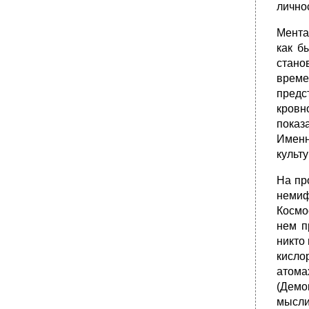
лично
Мента
как б
стано
време
пред
кровн
показ
Именн
культ
На пр
немиф
Космо
нем п
никто
кисло
атома
(Демо
мысли