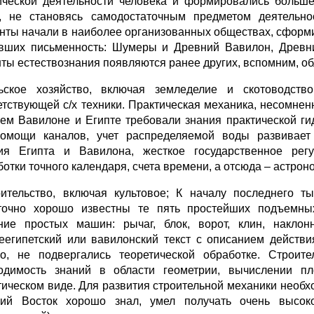
ической деятельности человека и формировались больше
, не становясь самодостаточным предметом деятельнос
нты начали в наиболее организованных обществах, сформи
вших письменность: Шумеры и Древний Вавилон, Древние
ты естествознания появляются ранее других, вспомним, обл
ьское хозяйство, включая земледелие и скотоводство
етствующей с/х техники. Практическая механика, несомне
ем Вавилоне и Египте требовали знания практической ги
омощи каналов, учет распределяемой воды развивает 
ия Египта и Вавилона, жесткое государственное регу
ботки точного календаря, счета времени, а отсюда – астрон
оительство, включая культовое; К началу последнего 
точно хорошо известны те пять простейших подъемных
ние простых машин: рычаг, блок, ворот, клин, накло
еегипетский или вавилонский текст с описанием действи
о, не подвергались теоретической обработке. Строит
одимость знаний в области геометрии, вычислении п
тическом виде. Для развития строительной механики необ
ий Восток хорошо знал, умел получать очень высок