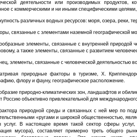
еческой деятельности или производимых продуктов, к
нное с коммерческими и ни иными специфическими целями,
купность различных водных ресурсов: моря, озера, реки, те
торы, связанные с элементами наземной географической м
нообразные элементы, связанные с внутренней природой че
новому, а также элементы, связанные с развитием человече
онец, элементы, связанные с человеческой деятельностью в
атривая природные факторы в туризме, X. Криппендор
рафию, флору и фауну, географическое расположение.
образие природно-климатических зон, ландшафтов и обили
т Россию объективно привлекательной для международного
фактора природной среды и связанных с ней мер по под
тельственными «ругами и широкой общественностью, явля
 услуг. В настоящее время такой сектор сферы услуг, 
зация мусора), составляет примерно треть общего ры