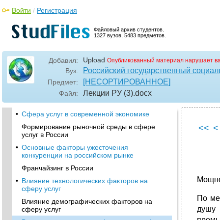
Войти
/
Регистрация
Файловый архив студентов.
1327 вузов, 5483 предметов.
Upload
Добавил:
Опубликованный материал нарушает в
Российский государственный социал
Вуз:
[НЕСОРТИРОВАННОЕ]
Предмет:
Лекции РУ (3)
.docx
Файл:
•
Сфера услуг в современной экономике
Формирование рыночной среды в сфере
<<
<
услуг в России
•
Основные факторы ужесточения
конкуренции на российском рынке
Франчайзинг в России
Мощно
•
Влияние технологических факторов на
сферу услуг
По ме
Влияние демографических факторов на
душу 
сферу услуг
промы