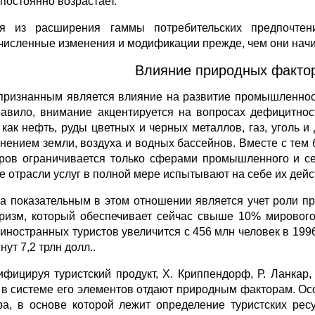
 постоянно возрастает.
я из расширения гаммы потребительских предпочтен
численные изменения и модификации прежде, чем они нач
Влияние природных фактор
ризнанным является влияние на развитие промышленности
равило, внимание акцентируется на вопросах дефицитно
, как нефть, руды цветных и черных металлов, газ, уголь и
знением земли, воздуха и водных бассейнов. Вместе с те
ров ограничивается только сферами промышленного и се
е отрасли услуг в полной мере испытывают на себе их дейс
а показательным в этом отношении является учет роли пр
уризм, который обеспечивает сейчас свыше 10% мировог
иностранных туристов увеличится с 456 млн человек в 1996 г
нут 7,2 трлн долл..
ифицируя туристский продукт, X. Криппендорф, Р. Ланкар
 в системе его элементов отдают природным факторам. Ос
а, в основе которой лежит определение туристских рес