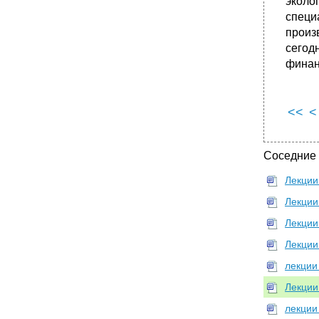
экол
специ
произ
сегод
финан
<<
<
Соседние
Лекции
Лекции
Лекции
Лекции
лекции
Лекции
лекции