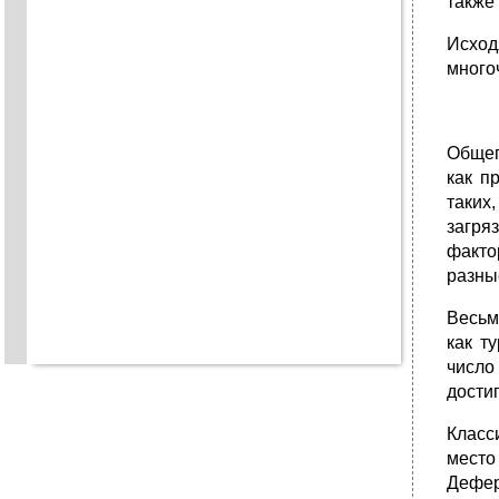
также
Исход
много
Общеп
как п
таких
загря
факто
разны
Весьм
как т
число 
достиг
Класс
место
Дефер