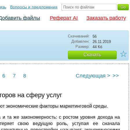
язь
Вопросы и предложения
Добавить файлы
Реферат AI
Заказать работу
Скачиваний:
56
Добавлен:
26.11.2019
Размер:
44 Кб
☆
Скачать
6
7
8
Следующая >
>>
оров на сферу услуг
ют экономические факторы маркетинговой среды.
 и та же закономерность: с ростом уровня дохода на
 теряет свою ведущую роль, уступая ее сначала
 структурные перестройки называют экономическими