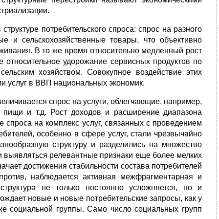
стриализации.
структуре потребительского спроса: спрос на разного
е и сельскохозяйственные товары, что объективно
живания. В то же время относительно медленный рост
кже относительное удорожание сервисных продуктов по
ельским хозяйством. Совокупное воздействие этих
и услуг в ВВП национальных экономик.
величивается спрос на услуги, облегчающие, например,
е пищи и т.д. Рост доходов и расширение диапазона
 спроса на комплекс услуг, связанных с проведением
ебителей, особенно в сфере услуг, стали чрезвычайно
знообразную структуру и разделились на множество
ли выявляться релевантные признаки еще более мелких
значает достижения стабильности состава потребителей
апротив, наблюдается активная межфрагментарная и
структура не только постоянно усложняется, но и
ождает новые и новые потребительские запросы, как у
й же социальной группы. Само число социальных групп