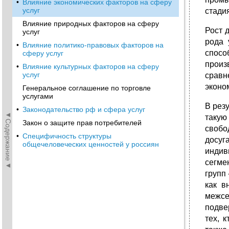
•
Влияние экономических факторов на сферу
услуг
стади
Влияние природных факторов на сферу
Рост 
услуг
рода 
•
Влияние политико-правовых факторов на
спосо
сферу услуг
произ
•
Влияние культурных факторов на сферу
услуг
сравн
эконо
Генеральное соглашение по торговле
услугами
В рез
•
Законодательство рф и сфера услуг
◄Содержание◄
такую
Закон о защите прав потребителей
свобо
•
Специфичность структуры
досуг
общечеловеческих ценностей у россиян
индив
сегме
групп
как в
межсе
подве
тех, 