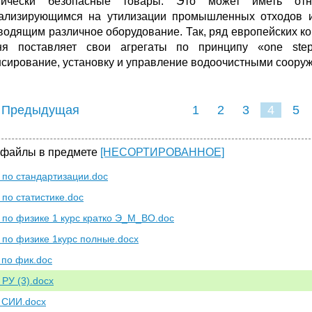
огически безопасные товары. Это может иметь от
ализирующимся на утилизации промышленных отходов ил
водящим различное оборудование. Так, ряд европейских к
ня поставляет свои агрегаты по принципу «one ste
сирование, установку и управление водоочистными соору
 Предыдущая
1
2
3
4
5
 файлы в предмете
[НЕСОРТИРОВАННОЕ]
 по стандартизации.doc
 по статистике.doc
 по физике 1 курс кратко Э_М_ВО.doc
 по физике 1курс полные.docx
 по фик.doc
 РУ (3).docx
 СИИ.docx