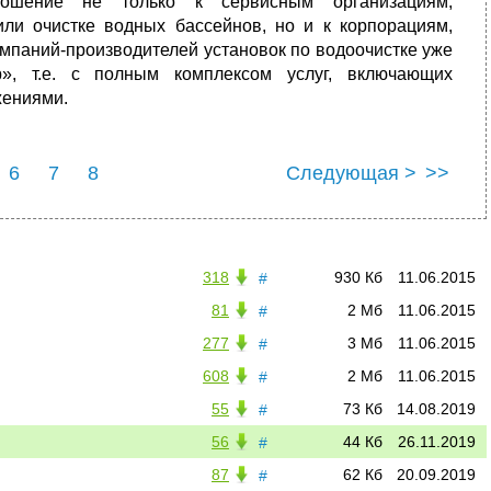
ношение не только к сервисным организациям,
и очистке водных бассейнов, но и к корпорациям,
омпаний-производителей установок по водоочистке уже
p», т.е. с полным комплексом услуг, включающих
жениями.
6
7
8
Следующая >
>>
318
930 Кб
11.06.2015
#
81
2 Мб
11.06.2015
#
277
3 Мб
11.06.2015
#
608
2 Мб
11.06.2015
#
55
73 Кб
14.08.2019
#
56
44 Кб
26.11.2019
#
87
62 Кб
20.09.2019
#