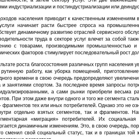
ями индустриализации и постиндустриализации или деинду
доходов населения приводит к качественным изменениям в 
услуги начинает расти быстрее спроса на промышленны
бствует динамичному развитию отраслей сервисного обслу
водительности труда в секторе услуг влечет за собой та
ению с товарами, производимыми промышленностью и с
мических факторов стимулирует последовательный рост дол
ультате роста благосостояния различных групп населения у
 рутинную работу, как уборка помещений, приготовлени
дного времени в свою очередь предопределяют увеличение
а и занятиями спортом. За последнее время запросы потр
идуализированными, а сами рынки приобрели весьма ра
нтов. При этом даже внутри одного и того же сегмента ста
 - фрагментов тех или иных потребителей. Однако это не о
нутри отдельно взятых сегментов, так и фрагментов. Н
гментарная «миграция» потребителей. Их социальная 
ргается динамичным изменениям. Это, в свою очередь, пор
кто сменил свой социальный статус, так и в границах то