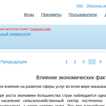
FAQ
Обратная св
Вузы
Предметы
Пользователи
аши авторские права?
Сообщите нам.
ьный университет
 Предыдущая
1
2
3
4
5
Влияние экономических факт
е влияние на развитие сферы услуг во всем мире оказыва
ре роста экономики большинства стран наблюдается одна
населения сельскохозяйственный сектор постепенно
шленности, а затем сектору услуг. Эти две важнейшие