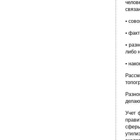
челов
связа
• сово
• фак
• раз
либо 
• нак
Рассм
топог
Разно
делаю
Учет 
прави
сферы
утили