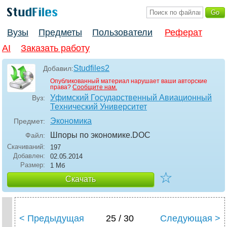
Вузы
Предметы
Пользователи
Реферат
AI
Заказать работу
Studfiles2
Добавил:
Опубликованный материал нарушает ваши авторские
права?
Сообщите нам.
Уфимский Государственный Авиационный
Вуз:
Технический Университет
Экономика
Предмет:
Шпоры по экономике
.DOC
Файл:
Скачиваний:
197
Добавлен:
02.05.2014
Размер:
1 Мб
☆
Скачать
< Предыдущая
25 / 30
Следующая >