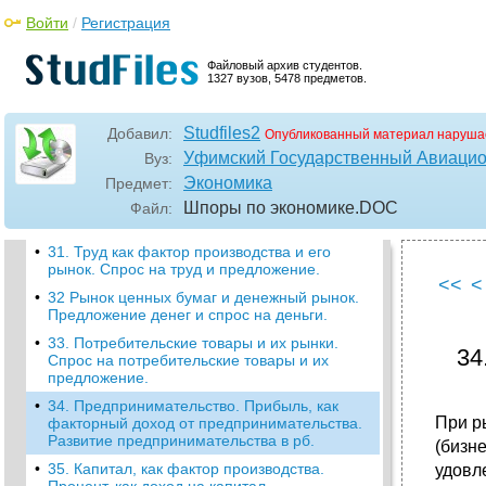
•
27 Социальное страхование, обеспечение и
Войти
/
Регистрация
зашита в рыночной экономике.
•
28. Занятость и безработица. Нарушение
Файловый архив студентов.
равновесия спроса и предложения труда и
1327 вузов, 5478 предметов.
его последствия.
•
29 Факторы производства и их рынки.
Studfiles2
Добавил:
Опубликованный материал наруша
Особенности спроса и предложения на
Уфимский Государственный Авиацио
Вуз:
факторы производства.
Экономика
Предмет:
•
30. Основные формы доходов (факторные
доходы) от собственности на факторы
Шпоры по экономике
.DOC
Файл:
производства.
•
31. Труд как фактор производства и его
рынок. Спрос на труд и предложение.
<<
<
•
32 Рынок ценных бумаг и денежный рынок.
Предложение денег и спрос на деньги.
•
33. Потребительские товары и их рынки.
34
Спрос на потребительские товары и их
предложение.
•
34. Предпринимательство. Прибыль, как
При р
факторный доход от предпринимательства.
Развитие предпринимательства в рб.
(бизн
•
35. Капитал, как фактор производства.
удовл