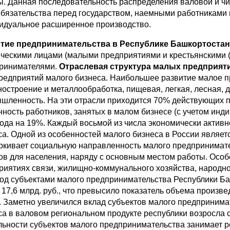
. Данная последовательность распределения валовой и ч
обязательства перед государством, наемными работниками
идуальное расширенное производство.
тие предпринимательства в Республике Башкортоста
ческими лицами (малыми предприятиями и крестьянскими 
ринимателями.
Отраслевая структура малых предприяти
предприятий малого бизнеса. Наибольшее развитие малое пр
остроение и металлообработка, пищевая, легкая, лесная
шленность. На эти отрасли приходится 70% действующих 
нность работников, занятых в малом бизнесе (с учетом ин
года на 19%. Каждый восьмой из числа экономически активн
са. Одной из особенностей малого бизнеса в России являет
ркивает социальную направленность малого предпринимат
ов для населения, наряду с основным местом работы. Особ
риятиях связи, жилищно-коммунального хозяйства, народно
год субъектами малого предпринимательства Республики Баш
 17,6 млрд. руб., что превысило показатель объема произве
. Заметно увеличился вклад субъектов малого предпринима
са в валовом региональном продукте республики возросла с 
льности субъектов малого предпринимательства занимает