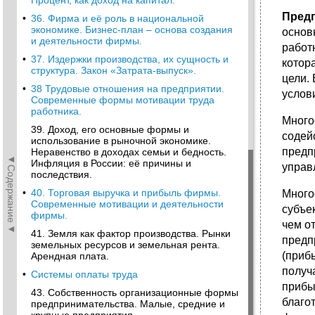
Процент, как доход на капитал.
Предп
•
36. Фирма и её роль в национальной
экономике. Бизнес-план – основа создания
основ
и деятельности фирмы.
работ
•
37. Издержки производства, их сущность и
котор
структура. Закон «Затрата-выпуск».
цели.
•
38 Трудовые отношения на предприятии.
услов
Современные формы мотивации труда
работника.
Много
39. Доход, его основные формы и
содейс
использование в рыночной экономике.
предп
Неравенство в доходах семьи и бедность.
◄Содержание◄
Инфляция в России: её причины и
управ
последствия.
•
40. Торговая выручка и прибыль фирмы.
Много
Современные мотивации и деятельности
субъе
фирмы.
чем о
41. Земля как фактор производства. Рынки
предп
земельных ресурсов и земельная рента.
(приб
Арендная плата.
получ
•
Системы оплаты труда
прибы
43. Собственность организационные формы
благо
предпринимательства. Малые, средние и