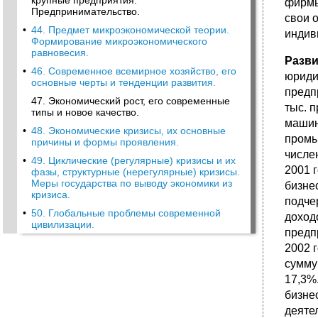
крупные предприятия.
фирмы
Предпринимательство.
свои 
•
44. Предмет микроэкономической теории.
индив
Формирование микроэкономического
равновесия.
Разви
•
46. Современное всемирное хозяйство, его
юриди
основные черты и тенденции развития.
предп
47. Экономический рост, его современные
тыс. 
типы и новое качество.
машин
•
48. Экономические кризисы, их основные
промы
причины и формы проявления.
числе
•
49. Циклические (регулярные) кризисы и их
2001 
фазы, структурные (нерегулярные) кризисы.
Меры государства по выводу экономики из
бизне
кризиса.
подче
•
50. Глобальные проблемы современной
доход
цивилизации.
предп
2002 
сумму
17,3%
бизне
деяте