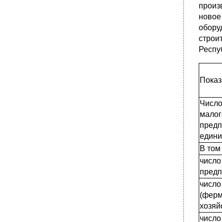
произ
новое
оборуд
строи
Респу
Показ
Число
малог
предп
едини
В том
число
предп
число
(ферм
хозяй
число