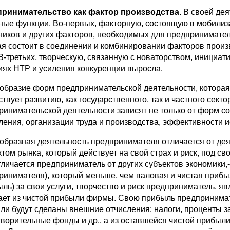
ринимательство как фактор производства.
В своей дея
ные функции. Во-первых, факторную, состоящую в мобилиз
ников и других факторов, необходимых для предпринимател
ая состоит в соединении и комбинировании факторов произ
 В-третьих, творческую, связанную с новаторством, инициат
иях НТР и усиления конкуренции выросла.
образие форм предпринимательской деятельности, которая
твует развитию, как государственного, так и частного сект
ринимательской деятельности зависят не только от форм со
ления, организации труда и производства, эффективности 
образная деятельность предпринимателя отличается от де
ктом рынка, который действует на свой страх и риск, под с
тличается предприниматель от других субъектов экономики,
ринимателя), который меньше, чем валовая и чистая приб
ыль) за свои услуги, творчество и риск предприниматель, 
ает из чистой прибыли фирмы. Свою прибыль предпринимате
ли будут сделаны внешние отчисления: налоги, проценты за
творительные фонды и др., а из оставшейся чистой прибыл