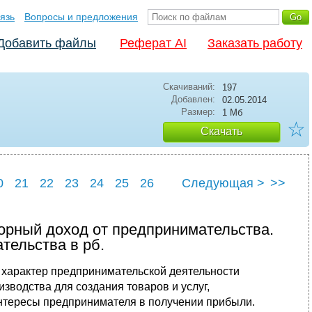
язь
Вопросы и предложения
Добавить файлы
Реферат AI
Заказать работу
Скачиваний:
197
Добавлен:
02.05.2014
Размер:
1 Мб
☆
Скачать
0
21
22
23
24
25
26
Следующая >
>>
30
орный доход от предпринимательства.
тельства в рб.
 характер предпринимательской деятельности
изводства для создания товаров и услуг,
тересы предпринимателя в получении прибыли.