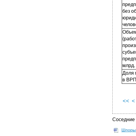
предп
без о
юриди
челов
Объем
(работ
произ
субъе
предп
млрд.
Доля 
в ВРП
<<
<
Соседние
Шпоры 