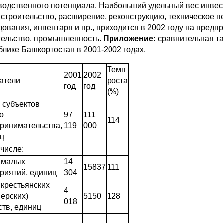
водственного потенциала. Наибольший удельный вес инвес
 строительство, расширение, реконструкцию, техническое 
ования, инвентаря и пр., приходится в 2002 году на предпр
тельство, промышленность.
Приложение:
сравнительная т
блике Башкортостан в 2001-2002 годах.
Темп
2001
2002
атели
роста
год
год
(%)
 субъектов
о
97
111
114
ринимательства,
119
000
ц
 числе:
 малых
14
15837
111
риятий, единиц
304
 крестьянских
4
ерских)
5150
128
018
ств, единиц