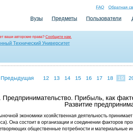
FAQ
Обратная св
Вузы
Предметы
Пользователи
ет ваши авторские права?
Сообщите нам.
нный Технический Университет
 Предыдущая
12
13
14
15
16
17
18
19
2
27
28
29
. Предпринимательство. Прибыль, как факт
Развитие предпринима
ыночной экономики хозяйственная деятельность принимает
еса). Она состоит в организации и соединении факторов про
етворяющих общественные потребности и материальные ин