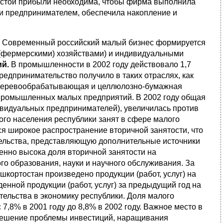
истой прибыли необходима, чтобы фирма выполнила
 и предпринимателем, обеспечила накопление и
н
Современный российский малый бизнес формируется
(фермерскими) хозяйствами) и индивидуальными
й.
В промышленности в 2002 году действовало 1,7
едпринимательство получило в таких отраслях, как
, деревообрабатывающая и целлюлозно-бумажная
промышленных малых предприятий. В 2002 году общая
дивидуальных предпринимателей), увеличилась против
ого населения республики занят в сфере малого
ся широкое распространение вторичной занятости, что
ельства, представляющую дополнительные источники
енно высока доля вторичной занятости на
го образования, науки и научного обслуживания. За
кортостан произведено продукции (работ, услуг) на
денной продукции (работ, услуг) за предыдущий год на
тельства в экономику республики. Доля малого
7,8% в 2001 году до 8,8% в 2002 году. Важное место в
 решение проблемы инвестиций, наращивания