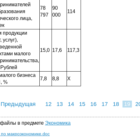
ринимателей
78
90
бразования
114
797
000
ческого лица,
ек
 продукции
, услуг),
веденной
15,0
17,6
117,3
ктами малого
ринимательства,
 Рублей
малого бизнеса
7,8
8,8
Х
, %
 Предыдущая
12
13
14
15
16
17
18
19
2
27
28
29
 файлы в предмете
Экономика
по макроэкономике.doc