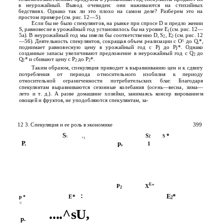
в неурожайный. Вывод очевиден: они наживаются на стихийных
бедствиях. Однако так ли это плохо на самом деле? Разберем это на
простом примере (см. рис. 12—5).
Если бы не было спекулянтов, на рынке при спросе D и предло­ жении
S, равновесие в урожайный год установилось бы на уровне Е
(см. рис. 12—
(
5а). В неурожайный год мы имели бы соответственно D, S
, Е
(см. рис. 12
2
2
—56). Деятельность спекулянтов, сокращая объем реализации с О^ до Q,*,
поднимает равновесную цену в урожайный год с Pj до Pj*. Однако
созданные запасы увеличивают предложение в неурожайный год с Q
до
2
Q
* и сбивают цену с Р
до Р
*.
2
2
2
Таким образом, спекуляция приводит к выравниванию цен и к сдвигу
потребления от периода относительного изобилия к периоду
относительной ограниченности потребительских благ. Благодаря
спекулянтам выравниваются сезонные колебания (осень—весна, зима—
лето и т. д.). А разве домашние хозяйки, занимаясь консер­ вированием
овощей и фруктов, не уподобляются спекулянтам, за-
12 3. Спекуляция и ее роль в экономике
399
S
S
*
S
2
1
й
1
Р.
р,
1
Е
Р
X
"
2
:
Е
*
Е*
р *
2
г
1
....^sU,
р.