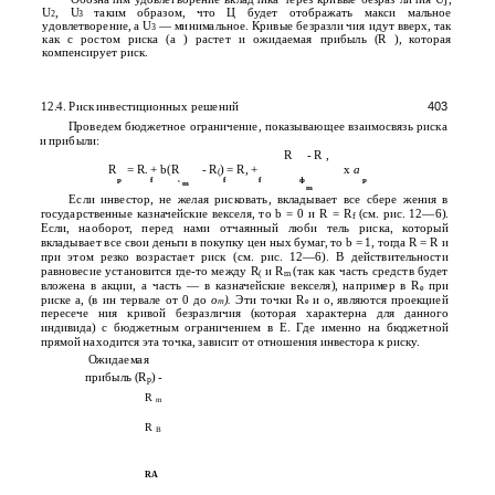
U
, U
таким образом, что Ц будет отображать макси­ мальное
2
3
удовлетворение, a U
— минимальное. Кривые безразли­ чия идут вверх, так
3
как с ростом риска (а ) растет и ожидаемая прибыль (R ), которая
компенсирует риск.
12.4. Риск инвестиционных решений
403
Проведем бюджетное ограничение, показывающее взаимосвязь риска
и прибыли:
R
- R ,
R
= R. + b(R
- R
) = R, +
x
a
(
p
f
f
f
ф
р
v
m
m
Если инвестор, не желая рисковать, вкладывает все сбере­ жения в
государственные казначейские векселя, то b = 0 и R = R
(см. рис. 12—6).
f
Если, наоборот, перед нами отчаянный люби­ тель риска, который
вкладывает все свои деньги в покупку цен­ ных бумаг, то b = 1, тогда R = R и
при этом резко возрастает риск (см. рис. 12—6). В действительности
равновесие установится где-то между R
и R
(так как часть средств будет
(
m
вложена в акции, а часть — в казначейские векселя), например в R
при
e
риске а, (в ин­ тервале от 0 до
о
).
Эти точки R
и о, являются проекцией
т
e
пересече­ ния кривой безразличия (которая характерна для данного
индивида) с бюджетным ограничением в Е. Где именно на бюджетной
прямой находится эта точка, зависит от отношения инвестора к риску.
Ожидаемая
прибыль (R
) -
p
R
m
R
B
RA