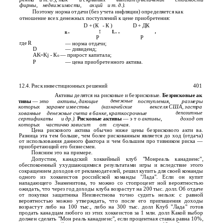
фирмы,
недвижимости,
и т. д.).
акций
Поэтому норма отдачи (без учета инфляции) определяется как
отношение всех денежных поступлений к цене приобретения:
D + (К
- К )
D + ДК
!
L.
,
R =
=
Р
Р
где R
— норма отдачи;
D
— дивиденд;
AK=Kj - К
— прирост капитала;
о
Р
— цена приобретенного актива.
12.4. Риск инвестиционных решений
401
Активы делятся на рисковые и безрисковые.
Безрисковые ак­
тивы
—
это
активы, дающие
денежные
поступления,
размеры
которых
заранее известны
векселя США, застра­
(казначейские
хованные
денежные счета в банке, краткосрочные
депозитные
сертификаты
и др.).
Рисковые активы
— э т о
активы,
доход от
которых
частично зависит
от
случая.
Цена рискового актива обычно ниже цены безрискового акти­ ва.
Разница эта тем больше, чем более рискованным является до­ ход (отдача)
от использования данного фактора и чем большим про­ тивником риска —
приобретающий его бизнесмен.
Поясним это на примере.
Допустим, канадский хоккейный клуб "Монреаль канадиенс",
обеспокоенный ухудшающимися результатами игры и вследствие этого
сокращением доходов от рекламодателей, решил купить для своей команды
одного из хоккеистов российской команды "Лада". Если он купит
нападающего Знаменитова, то можно со стопроцент­ ной вероятностью
ожидать, что через год доходы клуба возрастут на 200 тыс. долл. Об отдаче
от покупки защитника Неизвестнова точно судить нельзя: с равной
вероятностью можно утверждать, что после его приглашения доходы
возрастут либо на 100 тыс., либо на 300 тыс. долл Клуб "Лада" готов
продать канадцам любого из этих хоккеистов за 1 млн. долл Какой выбор
должен сделать "Мон­ реаль канадиенс", если процентная ставка равна 10%,