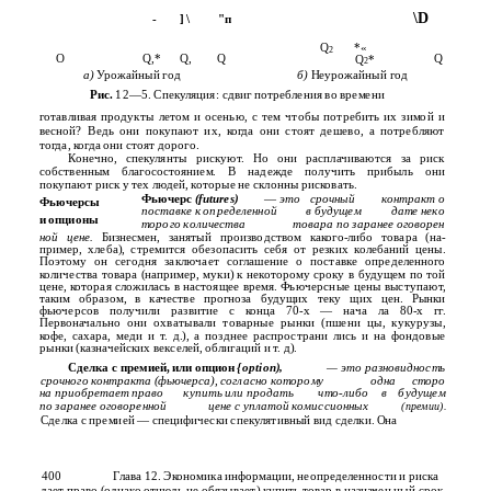
\D
-
] \
"п
Q
*«
2
О
Q,*
Q,
Q
Q
Q
*
2
а)
Урожайный год
б)
Неурожайный год
Рис.
12—5. Спекуляция: сдвиг потребления во времени
готавливая продукты летом и осенью, с тем чтобы потребить их зимой и
весной? Ведь они покупают их, когда они стоят дешево, а потребляют
тогда, когда они стоят дорого.
Конечно, спекулянты рискуют. Но они расплачиваются за риск
собственным благосостоянием. В надежде получить прибыль они
покупают риск у тех людей, которые не склонны рисковать.
Фьючерс
(futures)
—
это
срочный
контракт о
Фьючерсы
поставке к определенной
в будущем
дате неко­
и опционы
торого количества
товара по заранее оговорен­
ной цене.
Бизнесмен, занятый производством какого-либо товара (на­
пример, хлеба), стремится обезопасить себя от резких колебаний цены.
Поэтому он сегодня заключает соглашение о поставке определенного
количества товара (например, муки) к некоторому сроку в будущем по той
цене, которая сложилась в настоящее время. Фьючерсные цены выступают,
таким образом, в качестве прогноза будущих теку­ щих цен. Рынки
фьючерсов получили развитие с конца 70-х — нача­ ла 80-х гг.
Первоначально они охватывали товарные рынки (пшени­ цы, кукурузы,
кофе, сахара, меди и т. д.), а позднее распространи­ лись и на фондовые
рынки (казначейских векселей, облигаций и т. д).
Сделка с премией, или опцион
{option),
— это разновидность
срочного контракта (фьючерса), согласно которому
одна
сторо­
на приобретает право
купить или продать
что-либо
в
будущем
по заранее оговоренной
цене с уплатой комиссионных
(премии).
Сделка с премией — специфически спекулятивный вид сделки. Она
400
Глава 12. Экономика информации, неопределенности и риска
дает право (однако отнюдь не обязывает) купить товар в назначен­ ный срок.