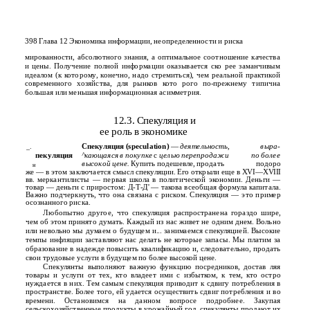
398 Глава 12 Экономика информации, неопределенности и риска
мированности, абсолютного знания, а оптимальное соотношение качества
и цены. Получение полной информации оказывается ско­ рее заманчивым
идеалом (к которому, конечно, надо стремиться), чем реальной практикой
современного хозяйства, для рынков кото­ рого по-прежнему типична
большая или меньшая информационная асимметрия.
12.3. Спекуляция и
ее роль в экономике
Спекуляция (speculation)
—
деятельность,
выра-
_.
пекуляция
^кающаяся в покупке
с
целью перепродажи
по более
высокой цене.
Купить подешевле, продать
подоро­
н
же — в этом заключается смысл спекуляции. Его открыли еще в XVI—XVIII
вв. меркантилисты — первая школа в политической экономии. Деньги —
товар — деньги с приростом: Д-Т-Д' — такова всеобщая формула капитала.
Важно подчеркнуть, что она связана с риском. Спекуляция — это пример
осознанного риска.
Любопытно другое, что спекуляция распространена гораздо шире,
чем об этом принято думать. Каждый из нас живет не одним днем. Вольно
или невольно мы думаем о будущем и... занимаемся спекуляцией. Высокие
темпы инфляции заставляют нас делать не­ которые запасы. Мы платим за
образование в надежде повысить квалификацию и, следовательно, продать
свои трудовые услуги в будущем по более высокой цене.
Спекулянты выполняют важную функцию посредников, достав­ ляя
товары и услуги от тех, кто владеет ими с избытком, к тем, кто остро
нуждается в них. Тем самым спекуляция приводит к сдвигу потребления в
пространстве. Более того, ей удается осуществить сдвиг потребления и во
времени. Остановимся на данном вопросе подробнее. Закупая
сельскохозяйственные продукты в урожайный год, спекулянты продают их