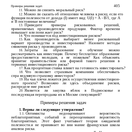
405
Примеры решения задач
Можно ли снизить моральный риск?
11.
Можно ли сказать об отношении человека к риску, если его
12.
функция полезности от дохода (I) имеет вид: U(I) = А - В/1, где А
и
В постоянные величины?
Приведите примеры рискованных решений,
13.
применяемых производителем продукции. Фактор времени
повышает или пони­ жает риск?
Что понимается под инвестиционным риском?
14.
Как производитель выбирает менее рискованный
15.
вариант производства и инвестирования? Назовите методы
снижения риска у производителя.
Затраты на образование и обучение можно
16.
рассматривать как инвестиции. Почему бесплатное образование
предоставляется молодым, а не пожилым? Как объяснить
принятие правительством или фирмой такого решения в
терминах инвестиционного риска?
Как процентная ставка влияет на готовность инвестировать?
17.
Что позволяет страховым компаниям обеспечивать
18.
спра­ ведливую страховку инвесторов?
На чьи плечи ложится риск осуществления инвестицион­
19.
ного проекта? Возможно ли здесь объединение рисков,
распределе­ ние рисков?
Является ли закупка яблок в Подмосковье и
20.
последующая перепродажа их в Москве спекуляцией?
Примеры решения задач
Верны ли следующие утвержения?
1.
Оптимисты недооценивают вероятность
1.1.
неблагоприятных событий и переоценивают вероятность
благоприятных. Этот факт учитывает теория ожидаемой
полезности.и не принимает во вни­ мание французская школа
анализа риска.