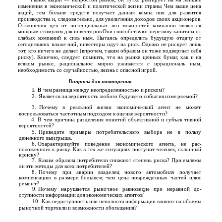
изменения в экономической и политической жизни страны Чем выше цена
акций, тем больше средств получает данная компа­ ния для развития
производства и, следовательно, для увеличения доходов своих акционеров.
Отклонения цен от потенциальных воз­ можностей компании являются
мощным стимулом для инвесторов Они способствуют переливу капитала от
слабых компаний к силь­ ным. Пытаясь определить будущую отдачу от
сегодняшних вложе­ ний, инвесторы идут на риск. Однако не рискует лишь
тот, кто ничего не делает (впрочем, таким образом он тоже подвергает себя
риску). Конечно, следует помнить, что на рынке ценных бумаг, как и на
всяком рынке, рациональное мирно уживается с иррациональ­ ным,
необходимость со случайностью, жизнь с опасной игрой.
Вопросы для повторения
В
чем разница между неопределенностью и риском?
1.
2.
Является ли вероятность любого будущего события изме­ ряемой?
3.
Почему в реальной жизни экономический агент не может
воспользоваться частотным подходом к оценке вероятности?
4.
В чем причина разделения понятий объективной и субъек­ тивной
вероятностей?
5.
Приведите примеры потребительского выбора не в пользу
денежного выигрыша.
6.
Охарактеризуйте поведение экономического агента, не рас­
положенного к риску. Как в тех же ситуациях поступит человек, склонный
к риску?
7.
Каким образом потребители снижают степень риска? При­ емлемы
ли эти методы для всех потребителей?
8.
Почему при аварии владелец нового автомобиля получает
компенсацию в размере большем, чем цена поврежденных частей плюс
ремонт?
9.
Почему нарушается рыночное равновесие при неравной до­
7
ступности информации для экономических агентов
10.
Как недоступность или неполнота информации влияют на объемы
рыночной торговли и возможности обогащения?