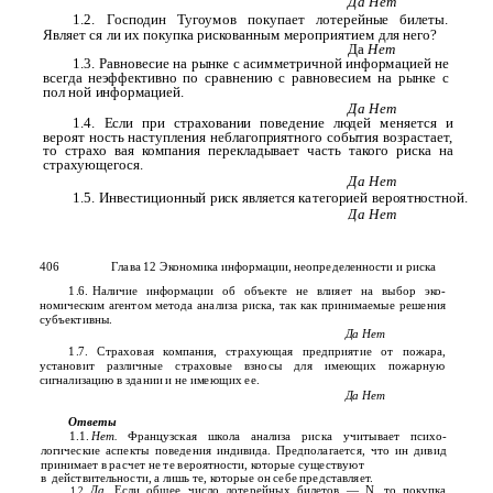
Да Нет
1.2. Господин Тугоумов покупает лотерейные билеты.
Являет­ ся ли их покупка рискованным мероприятием для него?
Да
Нет
1.3. Равновесие на рынке с асимметричной информацией не
всегда неэффективно по сравнению с равновесием на рынке с
пол­ ной информацией.
Да Нет
1.4. Если при страховании поведение людей меняется и
вероят­ ность наступления неблагоприятного события возрастает,
то страхо­ вая компания перекладывает часть такого риска на
страхующегося.
Да Нет
1.5. Инвестиционный риск является категорией вероятностной.
Да Нет
406
Глава 12 Экономика информации, неопределенности и риска
1.6.
Наличие информации об объекте не влияет на выбор эко­
номическим агентом метода анализа риска, так как принимаемые решения
субъективны.
Да Нет
1.7. Страховая компания, страхующая предприятие от пожара,
установит различные страховые взносы для имеющих пожарную
сигнализацию в здании и не имеющих ее.
Да Нет
Ответы
1.1.
Нет.
Французская школа анализа риска учитывает психо­
логические аспекты поведения индивида. Предполагается, что ин­ дивид
принимает в расчет не те вероятности, которые существуют
в
действительности, а лишь те, которые он себе представляет.
Да.
Если общее число лотерейных билетов — N, то покупка
1.2.