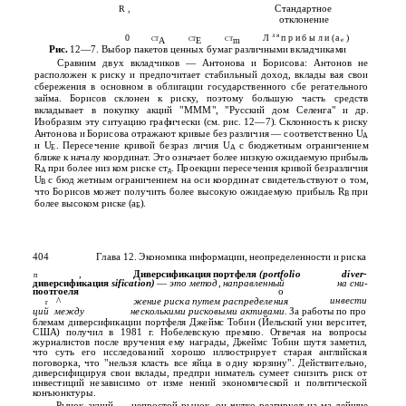
Стандартное
R ,
отклонение
л я
0
Л
п р и б ы л и (а
)
CT
A
CT
E
CT
m
е
Рис.
12—7. Выбор пакетов ценных бумаг различными вкладчиками
Сравним двух вкладчиков — Антонова и Борисова: Антонов не
расположен к риску и предпочитает стабильный доход, вклады­ вая свои
сбережения в основном в облигации государственного сбе­ регательного
займа. Борисов склонен к риску, поэтому большую часть средств
вкладывает в покупку акций "МММ", "Русский дом Селенга" и др.
Изобразим эту ситуацию графически (см. рис. 12—7). Склонность к риску
Антонова и Борисова отражают кривые без­ различия — соответственно U
A
и U
. Пересечение кривой безраз­ личия U
с бюджетным ограничением
E
A
ближе к началу координат. Это означает более низкую ожидаемую прибыль
R
при более низ­ ком риске ст
. Проекции пересечения кривой безразличия
A
д
U
с бюд­ жетным ограничением на оси координат свидетельствуют о том,
B
что Борисов может получить более высокую ожидаемую прибыль R
при
B
более высоком риске (а
).
Б
404
Глава 12. Экономика информации, неопределенности и риска
,
Диверсификация портфеля
(portfolio
diver-
п
диверсификация
sification)
—
это метод, направленный
на сни-
поотгоеля
о
инвести­
^
жение риска путем распределения
r
ций
между
несколькими рисковыми активами.
За работы по про­
блемам диверсификации портфеля Джеймс Тобин (Йельский уни­ верситет,
США) получил в 1981 г. Нобелевскую премию. Отвечая на вопросы
журналистов после вручения ему награды, Джеймс Тобин шутя заметил,
что суть его исследований хорошо иллюстрирует старая английская
поговорка, что "нельзя класть все яйца в одну корзину". Действительно,
диверсифицируя свои вклады, предпри­ ниматель сумеет снизить риск от
инвестиций независимо от изме­ нений экономической и политической
конъюнктуры.
Рынок акций — непростой рынок, он чутко реагирует на ма­ лейшие