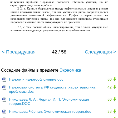
получения прибыли. Страховка позволяет избежать убытков, но не
гарантирует получение прибыли.
2 2,
в.
Кривые безразличия между эффективностью акции и риском
имеют положительный наклон, так как увеличение риска сопровождается
увеличением ожидаемой эффективности. График
г
верен только на
небольших значениях риска, так как для каждого инвестора существует
пороговое значение, после которого риск не­ приемлем.
2.3,
г.
Чем больше объем инвестирования, тем больше упущен­ ные
возможности владельца средств в текущем потреблении и тем
< Предыдущая
42 / 58
Следующая >
Соседние файлы в предмете
Экономика
Налоги и налогообложение.doc
50
Налоговая система РФ сущность, характеристика,
42
проблемы.doc
Николаева Л. А., Черная И. П. Экономическая
50
теория.DOC
Николаева-Чёрная. Экономическая теория.doc
38