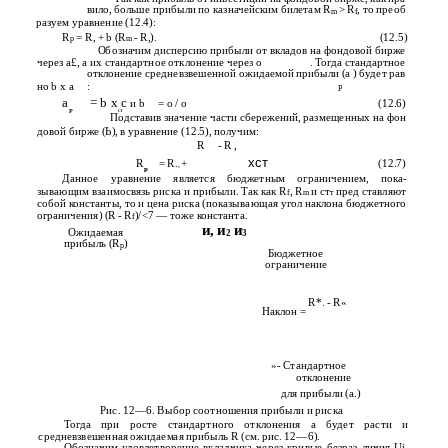
вило, больше прибыли по казначейским билетам R
> R
, то преоб­
m
f
разуем уравнение (12.4):
R
= R, + b (R
- R,).
(12.5)
p
m
Обозначим дисперсию прибыли от вкладов на фондовой бирже
через а£, а их стандартное отклонение через о
. Тогда стандартное
отклонение средневзвешенной ожидаемой прибыли (а ) будет рав­
но b x а
:
Р
а
= b х с
и b
= о / о
(12.6)
Р
IT
Подставив значение части сбережений, размещенных на фон­
довой бирже (Ь), в уравнение (12.5), получим:
R
- R ,
хст
R
= R.
+
(12.7)
р
'
Данное уравнение является бюджетным ограничением, пока­
зывающим взаимосвязь риска и прибыли. Так как R
, R
и ст
пред­ ставляют
f
m
т
собой константы, то и цена риска (показывающая угол наклона бюджетного
ограничения) (R - R
)/<7 — тоже константа.
f
и, и
и
Ожидаемая
2
3
прибыль (R
)
p
Бюджетное
ограничение
R*. - R«
Наклон =
»- Стандартное
отклонение
для прибыли (а.)
Рис. 12—6. Выбор соотношения прибыли и риска
Тогда при росте стандартного отклонения а будет расти и
средневзвешенная ожидаемая прибыль R (см. рис. 12—6).
Обозначим удовлетворение вкладчика через кривые безраз­ личия Uj,