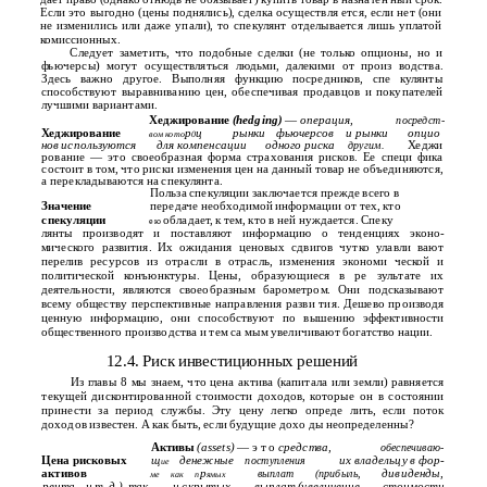
Если это выгодно (цены поднялись), сделка осуществля­ ется, если нет (они
не изменились или даже упали), то спекулянт отделывается лишь уплатой
комиссионных.
Следует заметить, что подобные сделки (не только опционы, но и
фьючерсы) могут осуществляться людьми, далекими от произ­ водства.
Здесь важно другое. Выполняя функцию посредников, спе­ кулянты
способствуют выравниванию цен, обеспечивая продавцов и покупателей
лучшими вариантами.
Хеджирование
(hedging)
—
операция,
посредст-
Хеджирование
р
ц
рынки
фьючерсов
и рынки
опцио­
вом кото
0
нов используются
для компенсации
одного риска
Хеджи­
другим.
рование — это своеобразная форма страхования рисков. Ее специ­ фика
состоит в том, что риски изменения цен на данный товар не объединяются,
а перекладываются на спекулянта.
Польза спекуляции заключается прежде всего в
Значение
передаче необходимой информации от тех, кто
спекуляции
обладает, к тем, кто в ней нуждается. Спеку­
е ю
лянты производят и поставляют информацию о тенденциях эконо­
мического развития. Их ожидания ценовых сдвигов чутко улавли­ вают
перелив ресурсов из отрасли в отрасль, изменения экономи­ ческой и
политической конъюнктуры. Цены, образующиеся в ре­ зультате их
деятельности, являются своеобразным барометром. Они подсказывают
всему обществу перспективные направления разви­ тия. Дешево производя
ценную информацию, они способствуют по­ вышению эффективности
общественного производства и тем са­ мым увеличивают богатство нации.
12.4. Риск инвестиционных решений
Из главы 8 мы знаем, что цена актива (капитала или земли) равняется
текущей дисконтированной стоимости доходов, которые он в состоянии
принести за период службы. Эту цену легко опреде­ лить, если поток
доходов известен. А как быть, если будущие дохо­ ды неопределенны?
Активы
(assets)
— э т о
средства,
обеспечиваю-
Цена рисковых
щ
денежные
их владельцу в фор-
поступления
ие
активов
р
выплат
(прибыль,
дивиденды,
ме
как
п
ямых
рента
и т. д.), так
и скрытых
выплат (увеличение
стоимости