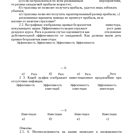
а)
если застраховаться по всем рискованным
мероприятиям,
то размер ожидаемой прибыли возрастет;
б)
страховка не позволит получить прибыль, удастся лишь избежать
убытков;
в)
страховка позволит получить гарантированный размер прибыли;
г)
рискованные варианты никогда не принесут прибыль, неза­
висимо от наличия страховки?
2.2. На графиках изображены кривые безразличия
инвестора,
покупающего акции Эффективность акции отражает
рост диви­
дендов и курса. Риск в данном случае оценивается как
отклонение
действительной эффективности от ожидаемой. Как должны выгля­ деть
кривые безразличия инвестора:
Эффективность Эффективность Эффективность Эффективность
— О
а)
б)
в)
Риск
Риск
Риск
Риск
г)
2 3. Какой график изображает инвестиционное предложение при
отсутствии инфляции.
Эффективность
Эффективность
Эффективность
Эффективность
инвестиций
инвестиции
инвестиции
— 0
Инвестиции
Инвестиции
Инвестиции
Инвестиции
а)
б)
в)
г)
Ответы
2.1, б. Неопределенность на рынке приводит к рискованности