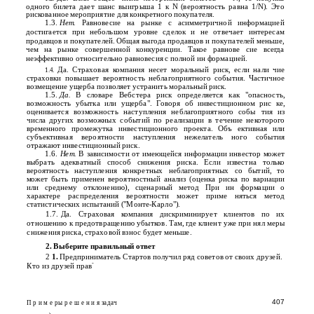
одного билета дает шанс выигрыша 1 к N (вероятность равна 1/N). Это
рискованное мероприятие для конкретного покупателя.
1.3.
Нет.
Равновесие на рынке с асимметричной информацией
достигается при небольшом уровне сделок и не отвечает интересам
продавцов и покупателей. Общая выгода продавцов и покупателей меньше,
чем на рынке совершенной конкуренции. Такое равнове­ сие всегда
неэффективно относительно равновесия с полной ин­ формацией.
Да. Страховая компания несет моральный риск, если нали­ чие
1.4.
страховки повышает вероятность неблагоприятного события. Частичное
возмещение ущерба позволяет устранить моральный риск.
1.5.
Да.
В словаре Вебстера риск определяется как "опасность,
возможность убытка или ущерба". Говоря об инвестиционном рис­ ке,
оценивается возможность наступления неблагоприятного собы­ тия из
числа других возможных событий по реализации в течение некоторого
временного промежутка инвестиционного проекта. Объ­ ективная или
субъективная вероятности наступления нежелатель­ ного события
отражают инвестиционный риск.
1.6.
Нет.
В зависимости от имеющейся информации инвестор может
выбрать адекватный способ снижения риска. Если известна только
вероятность наступления конкретных неблагоприятных со­ бытий, то
может быть применен вероятностный анализ (оценка риска по вариации
или среднему отклонению), сценарный метод При ин­ формации о
характере распределения вероятности может приме­ няться метод
статистических испытаний ("Монте-Карло").
1.7.
Да. Страховая компания дискриминирует клиентов по их
отношению к предотвращению убытков. Там, где клиент уже при­ нял меры
снижения риска, страховой взнос будет меньше.
2. Выберите правильный ответ
2
1.
Предприниматель Стартов получил ряд советов от своих друзей.
-
Кто из друзей прав
407
П р и м е ры р е ш е н и я задач