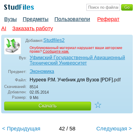
Вузы
Предметы
Пользователи
Реферат
AI
Заказать работу
Studfiles2
Добавил:
Опубликованный материал нарушает ваши авторские
права?
Сообщите нам.
Уфимский Государственный Авиационный
Вуз:
Технический Университет
Экономика
Предмет:
Нуреев Р.М. Учебник для Вузов [PDF]
.pdf
Файл:
Скачиваний:
8514
Добавлен:
02.05.2014
Размер:
9 Мб
☆
Скачать
< Предыдущая
42 / 58
Следующая >