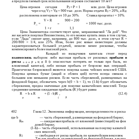
а предпола­ гаемый срок использования игроков составляет 10 лет?
Цена игроков
сегодня
Р
= Р = 1
млн. долл. Цена игроков
3
через год V
= V
= 900 тыс. долл. Норма отдачи R
= 20%, a R
3
H
3
H
расположена в интервале от 10 до 30%.
Ставка процента г = 10%.
V + R
900 + 200
Р_ =
= 1000 тыс. долл.
=
1 + г
1,1
Цена Знаменитова соответствует цене, запрашиваемой "Ла­ дой". Что
же касается покупки Неизвестнова, то его можно купить лишь в том случае,
если "Лада" снизит цену, например, до 800 тыс. долл., в этом случае R =
200/800 = 1/4, или 25%. Итак, более рис­ ковые инвестиции должны
характеризоваться большей отдачей, нежели менее рисковые, чтобы
компенсировать более высокий риск.
Каждый из вкладчиков капитала стоит перед
взаимосвязь
выбором: либо высокая прибыль от рисковых
прибыли и
риска
р
ц
й (с опасностью потерять не только при­ быль, но
о п е
а
И
вложенный капитал), либо низкая прибыль от безриско­ вых операций.
Практически безрисковой является покупка казна­ чейских векселей США.
Покупка ценных бумаг (акций и облига­ ций) почти всегда связана с
большим или меньшим риском. Если часть сбережений, размещенных на
фондовой бирже, обозначить через b(0 < b < 1), то (1-Ь) будет обозначать
сбережения, предна­ значенные для покупки казначейских векселей. Тогда
средневзве­ шенная ожидаемая прибыль (R ) будет равна
R
= b x R
+ (1 - b)R
,
(12.4)
p
m
(
P
402
Глава 12. Экономика информации, неопределенности и риска
где b
— часть сбережений, размещенная на фондовой бирже;
R
— ожидаемая прибыль от вложений (инвестиций) на фон­
m
довой бирже;
(1-Ь)— часть сбережений, использованная на покупку казначей­
ских векселей;
R
— свободная от риска прибыль по казначейским векселям.
{
Так как прибыль от инвестиций на фондовой бирже, как пра­