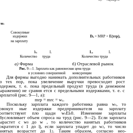
w
c
Совокупные
издержки
D
= MRP =
Е(тгр),
L
на зарплату
Ь
L
L
L
с
c
Количество
труда
Количество труда
а)
Фирма
б)
Отраслевой рынок
Рис.
9—1. Зарплата как равновесная цена труда
в условиях совершенной
конкуренции
Для фирмы выгодно нанимать дополнительных работников
о тех пор, пока увеличение выручки превосходит рост
здержек, т. е. пока предельный продукт труда (в денежном
ыражении) не сравня­ ется с предельными издержками, т. е. с
арплатой (рис. 9—1, а):
mrp = mrc = w
.
c
Поскольку зарплата каждого работника равна w
, то
c
овокуп­ ные издержки предпринимателя на зарплату
оответствуют пло­ щади w
El
0. Изменение зарплаты
c
c
бусловливает объем спроса на труд (рис. 9—2). Если зарплата
ырастет с w
до w , то количество нанятых работников
0
ократится с 1 до lj, если зарплата упадет до w
, то число
2
анятых возрастет до 1
. Таким образом, согласно нео­
2