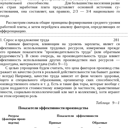
окупательной
способности.
Для большинства населения разви­
ых стран заработная плата представляет основной источник су­
ествования, она составляет, как правило, 2/3 — 3/4 национально­ го
охода.
Рассмотрим сначала общие принципы формирования среднего уровня
аработной платы, а затем перейдем к анализу факторов, определяющих ее
ифференциацию.
 1. Спрос и предложение труда
281
Главным фактором, влияющим на уровень зарплаты, являет­ ся
ффективность использования трудовых ресурсов, измеряемая прежде
сего прямым показателем "производительность труда" (или обратным
трудоемкость"). В свою очередь, на производительность труда влияет
ффективность использования других производствен­ ных ресурсов —
ондоотдача, материалоотдача (табл. 9—1).
С целью упрощения будем считать, что цена факторов производ­ ства
тражает их качество (хотя в реальной действительности так бывает далеко
е всегда) Например, качество труда зависит от физи­ ческого здоровья,
бщего и специального образования, организатор­ ских способностей,
роизводственного опыта и т. д. Есть и такие фак­ торы, которые вообще с
рудом поддаются стоимостному измерению (в частности, нравственные
енности, социально-психологический кли­ мат в коллективе), хотя играют
ри этом огромную роль
Таблица
9—1
Показатели эффективности производства
Показатели
эффективности
Ресурсы
(факторы произ­
Прямые
Обратные
водства)