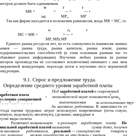
акторов должен быть одинаковым.
W
Г
Г
MR =
=
— =
— •
МР„
MP
MP,
Так как фирма находится в положении равновесия, когда MR = МС, то
w
г
г
к
МС = MR =
= — =
MP, МР
MP
К
Единого рынка ресурсов нет, но есть совокупность взаимосвя­ занных
ынков — рынка труда, рынка капитала, рынка земли, рынка
редпринимательских способностей (к этим основным рынкам час­ то
обавляют рынок информации). Изучение любых рынков (и рынки
акторов производства не составляют исключения) начинают с ана­ лиза
овершенной конкуренции, переходя затем к изучению несо­ вершенной
онкуренции.
9.1. Спрос и предложение труда.
Определение среднего уровня заработной платы
-
Под
заработной платой
в современной
аработная плата
r
c
„
экономической науке понимается цена,
г
 условиях совершенной
^
выплачиваемая
 , . , , ^ , , , ^ . . , . , . , .
за использование тру-
да наемного работника.
В зависимости от
етода оценки трудовых затрат используют повременные (поча­ совую,
невную, недельную, месячную), сдельные, аккордные и
ругие виды оплаты
Различают
номинальную
и реальную
заработную
плату.
Но­
инальной заработной платой
называют
сумму денег, получен­
ую наемным
работником,
реальной
—
совокупность
товаров
и
слуг, которые
можно приобрести на эти деньги с учетом
их