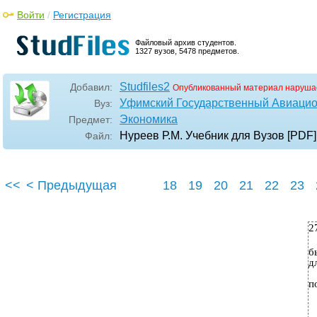
Войти
/
Регистрация
Файловый архив студентов.
1327 вузов, 5478 предметов.
Studfiles2
Добавил:
Опубликованный материал наруша
Уфимский Государственный Авиацио
Вуз:
Экономика
Предмет:
Нуреев Р.М. Учебник для Вузов [PDF]
Файл:
<<
< Предыдущая
18
19
20
21
22
23
2
б
д
п