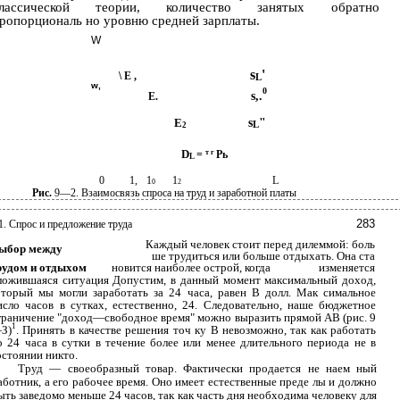
лассической теории, количество занятых обратно
ропорциональ­ но уровню средней зарплаты.
W
s
'
\ Е ,
L
w,
0
s,.
Е.
Е
s
"
L
2
D
=
т г
Рь
L
0
1,
1
1
L
0
2
Рис.
9—2. Взаимосвязь спроса на труд и заработной платы
283
1. Спрос и предложение труда
Каждый человек стоит перед дилеммой: боль­
ыбор между
ше трудиться или больше отдыхать. Она ста­
рудом и отдыхом
новится наиболее острой, когда
изменяется
ложившаяся ситуация Допустим, в данный момент максимальный доход,
оторый мы могли заработать за 24 часа, равен В долл. Мак­ симальное
исло часов в сутках, естественно, 24. Следовательно, наше бюджетное
граничение "доход—свободное время" можно выразить прямой АВ (рис. 9
1
З)
. Принять в качестве решения точ­ ку В невозможно, так как работать
о 24 часа в сутки в течение более или менее длительного периода не в
остоянии никто.
Труд — своеобразный товар. Фактически продается не наем­ ный
аботник, а его рабочее время. Оно имеет естественные преде­ лы и должно
ыть заведомо меньше 24 часов, так как часть дня необходима человеку для