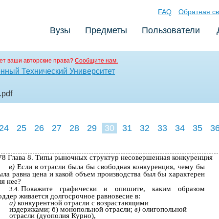
FAQ
Обратная св
Вузы
Предметы
Пользователи
ет ваши авторские права?
Сообщите нам.
нный Технический Университет
.pdf
24
25
26
27
28
29
30
31
32
33
34
35
3
78 Глава 8. Типы рыночных структур несовершенная конкуренция
в)
Если в отрасли была бы свободная конкуренция, чему бы
ыла равна цена и какой объем производства был бы характерен
ля нее?
Покажите графически и опишите, каким образом
3.4.
оддер­ живается долгосрочное равновесие в:
а)
конкурентной отрасли с возрастающими
издержками; б) монопольной отрасли;
в)
олигопольной
отрасли (дуополия Курно),