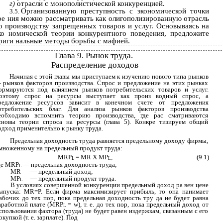
г)
отрасли с монополистической конкуренцией.
Организованную преступность с экономической точки
3.5.
ре­ ния можно рассматривать как олигополизированную отрасль
о производству запрещенных товаров и услуг. Основываясь на
ко­ номической теории конкурентного поведения, предложите
риги­ нальные методы борьбы с мафией.
Глава 9. Рынок труда.
Распределение доходов
Начиная с этой главы мы приступаем к изучению нового типа рынков
 рынков факторов производства. Спрос и предложение на этих рынках
ормируются под влиянием рынков потребительских товаров и услуг.
оэтому спрос на ресурсы выступает как произ­ водный спрос, а
редложение ресурсов зависит в конечном счете от предложения
отребительских благ. Для анализа рынков факторов производства
еобходимо вспомнить теорию производства, где рас­ сматриваются
сновы теории спроса на ресурсы (глава 5). Конкре­ тизируем общий
одход применительно к рынку труда.
Предельная доходность труда равняется предельному доходу фирмы,
множенному на предельный продукт труда:
MRP
= MR X MP
,
(9.1)
L
L
де MRP
— предельная доходность труда;
L
MR
— предельный доход;
MP
— предельный продукт труда.
L
В условиях совершенной конкуренции предельный доход ра­ вен цене
ыпуска: MR=P. Если фирма максимизирует прибыль, то она нанимает
абочих до тех пор, пока предельная доходность тру­ да не будет равна
аработной плате (MRP
= w), т. е. до тех пор, пока предельный доход от
L
спользования фактора (труда) не будет равен издержкам, связанным с его
окупкой (т. е. зарплате). Под­