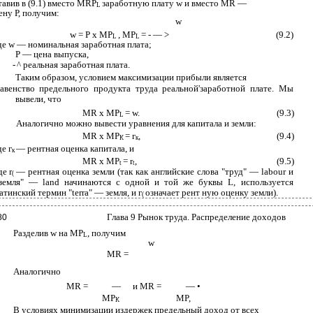
тавив в (9.1) вместо MRP
заработную плату w и вместо MR —
L
ену Р, получим:
w
w = Р х MP
, MP
= - — >
(9.2)
L
L
де w — номинальная заработная плата;
Р — цена выпуска,
-
^ реальная заработная плата.
Таким образом, условием максимизации прибыли является
авенство предельного продукта труда реальной'заработной плате. Мы
вывели, что
MR х MP
= w.
(9.3)
L
Аналогично можно вывести уравнения для капитала и земли:
MR х МР
= г
,
(9.4)
К
к
де г
— рентная оценка капитала, и
к
MR х MP
= r
,
(9.5)
t
t
де r
— рентная оценка земли (так как английские слова "труд" — labour и
(
земля" — land начинаются с одной и той же буквы L, используется
атинский термин "terra" — земля, и г
означает рент­ ную оценку земли).
(
Глава 9 Рынок труда. Распределение доходов
80
Разделив w на MP
, получим
L
w
MR =
Аналогично
MR =
—
и MR =
— •
МР
MP,
К
В условиях минимизации издержек предельный доход от всех