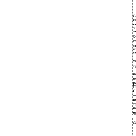
О
ве
к
до
зо
О
ст
та
но
ва
х
т
п
п
р
П
С
—
п
т
п
н
2