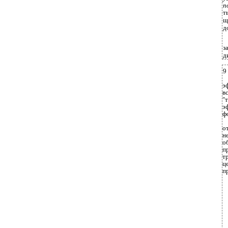
п
т
щ
д
з
д
9
э
в
"
э
ф
о
н
о
п
т
ц
п