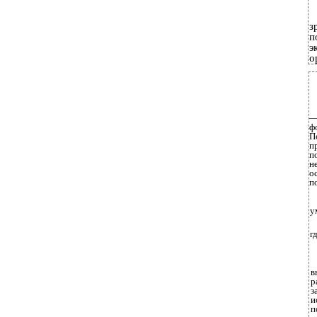
з
п
э
о
—
ф
П
п
п
н
о
п
у
г
в
р
з
и
п