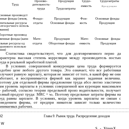
Произво-
Продукция
Трудо-
Трудозатраты
Труд
дительность-
емкость
П р о д у к ц и я
труда
Трудозатраты
сновные производст­
нные фонды (земля,
Фондо-
Продукция
Фон-
Основные фонды
апитальные ресурсы
отдача
Основные фонды
кость
Продукция
лгосрочного исполь­
вания)
боротные производ­
венные фонды (капи­
Мате-
Продукция
Мате-
Основные
фонды
льные ресурсы од­
отдача
Оборотные фонды
емкость
Продукция
разового использо­
ния)
Статистика свидетельствует, что для долговременного перио­ да
арактерна высокая степень корреляции между производитель­ ностью
руда и реальной заработной платой.
В условиях совершенной конкуренции цена труда формируется
одобно цене любого другого товара. Это означает, что все работники
олучают равную зарплату, которая не зависит от того, в какой фир­ ме они
аботают, и воспринимается фирмой как заранее заданная величина.
оэтому для отдельной фирмы предложение труда абсо­ лютно эластично
ам уровень зарплаты в условиях совершенной кон­ куренции максимален
 рабочий, согласно теории предельной произ­ водительности, получает
олный продукт труда: MRC = w
. Поэтому предельные затраты фирмы на
c
руд равны зарплате. В условиях, когда уровень зарплаты не связан с
оведением фирмы, от предпри­ нимателя зависит только количество
анимаемых рабочих.
82
Глава 9. Рынок труда. Распределение доходов
W
S,. -
X(mrpX