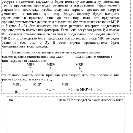
ресурса в денежном выражении будет иметь ту же динамику изменения,
что и предельная производи­ тельность в натуральном ("физическом")
выражении, поскольку, чтобы получить первую, достаточно вторую
умножить на постоян­ ную цену. Ресурс поэтому будет находить
применение в производ­ стве до тех пор, пока его предельная
производительность в денеж­ ном выражении будет не ниже его цены MRP
t
> Р (рис. 5—3). Это означает, что цена ресурсов измеряет предельную
производитель­ ность этих факторов. Если цена ресурсов равна Р, а кривая
ВС является стоимостным выражением предельной производительности
MRP, то производство будет продолжаться до тех пор, пока MRP не будет
равно Р (см. рис. 5—3). В этом случае производитель будет
максимизировать свой доход.
Правило максимизации прибыли является дальнейшим раз­
витием правила минимизации издержек
Если правило минимиза­
ции издержек отражало, что
MRP,
MRP
MRP,
2
Р
Р
Р
1
2
п
то правило максимизации прибыли утверждает, что это соотноше­ ние
равно единице для всех i = 1,2,.., п.
MRP,
MRP,
MRP
=
= ... = — — — = 1 или
MRP
= Р . (5.6)
р.
164
Глава 5 Производство экономических благ