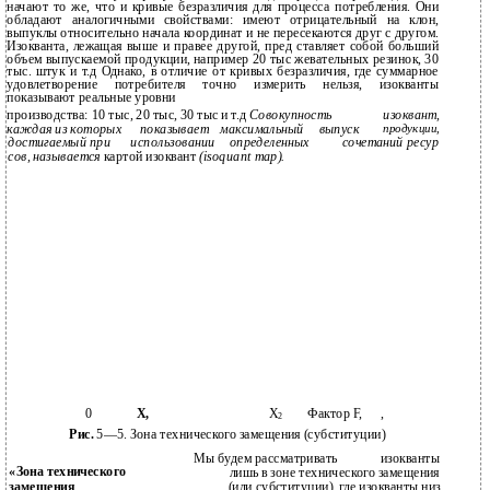
начают то же, что и кривые безразличия для процесса потребления. Они
обладают аналогичными свойствами: имеют отрицательный на­ клон,
выпуклы относительно начала координат и не пересекаются друг с другом.
Изокванта, лежащая выше и правее другой, пред­ ставляет собой больший
объем выпускаемой продукции, например 20 тыс жевательных резинок, 30
тыс. штук и т.д Однако, в отличие от кривых безразличия, где суммарное
удовлетворение потребителя точно измерить нельзя, изокванты
показывают реальные уровни
производства: 10 тыс, 20 тыс, 30 тыс и т.д
Совокупность
изоквант,
каждая из которых
показывает
максимальный
выпуск
продукции,
достигаемый при
использовании
определенных
сочетаний ресур­
сов, называется
картой изоквант
(isoquant map).
0
X,
Х
Фактор F,
,
2
Рис.
5—5. Зона технического замещения (субституции)
Мы будем рассматривать
изокванты
«Зона технического
лишь в зоне технического замещения
замещения
(или субституции), где изокванты низ­