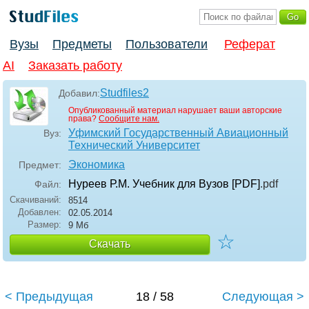
Вузы
Предметы
Пользователи
Реферат
AI
Заказать работу
Studfiles2
Добавил:
Опубликованный материал нарушает ваши авторские
права?
Сообщите нам.
Уфимский Государственный Авиационный
Вуз:
Технический Университет
Экономика
Предмет:
Нуреев Р.М. Учебник для Вузов [PDF]
.pdf
Файл:
Скачиваний:
8514
Добавлен:
02.05.2014
Размер:
9 Мб
☆
Скачать
< Предыдущая
18 / 58
Следующая >