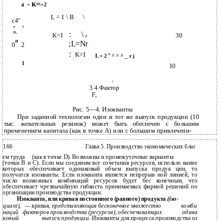
- к=
=2
4
L = I \ B
\
с4"
о
3
О,
:
\
K=I
30
г
а
;L=Nr
0
2
:
K=I
N
L = 2
^ ^ ^ _ r j
1
10
1
3 4 Фактор
F,
Рис. 5—4. Изокванты
При заданной технологии один и тот же выпуск продукции (10
тыс. жевательных резинок) может быть обеспечен с большим
применением капитала (как в точке А) или с большим привлечени-
166
Глава 5. Производство экономических благ
ем труда
(как в точке D). Возможны и промежуточные варианты
(точки В и С). Если мы соединим все сочетания ресурсов, использо­ вание
которых обеспечивает одинаковый объем выпуска продук­ ции, то
получатся изокванты. Если изокванта является непрерыв­ ной линией, то
число возможных комбинаций ресурсов будет бес­ конечным, что
обеспечивает чрезвычайную гибкость принимаемых фирмой решений по
организации производства продукции.
Изокванта, или кривая постоянного (равного) продукта
(iso-
quant),
— кривая,
представляющая бесконечное множество
комби­
наций
факторов производства (ресурсов), обеспечивающих
одина­
ковый
выпуск продукции.
Изокванты для процесса производства оз­