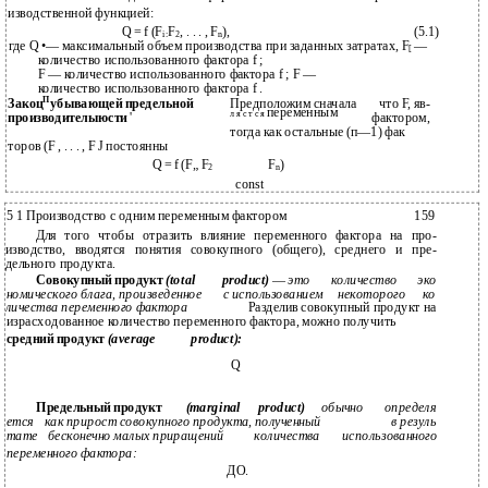
изводственной функцией:
Q = f (F
F
, . . . , F
),
(5.1)
i:
2
n
где Q •— максимальный объем производства при заданных затратах, F
—
[
количество использованного фактора f ;
F — количество использованного фактора f ; F —
количество использованного фактора f .
П
Закоц
убывающей предельной
Предположим сначала
что F, яв-
переменным
л я с т с я
производителыюсти
'
фактором,
тогда как остальные (п—1) фак­
торов (F , . . . , F J постоянны
Q = f (F„ F
F
)
2
n
const
5 1 Производство с одним переменным фактором
159
Для того чтобы отразить влияние переменного фактора на про­
изводство, вводятся понятия совокупного (общего), среднего и пре­
дельного продукта.
Совокупный продукт
(total
product)
—
это
количество
эко­
номического блага, произведенное
с использованием
некоторого
ко­
личества переменного фактора
Разделив совокупный продукт на
израсходованное количество переменного фактора, можно получить
средний продукт
(average
product):
Q
Предельный продукт
(marginal
product)
обычно
определя­
ется
как прирост совокупного продукта, полученный
в резуль­
тате
бесконечно малых приращений
количества
использованного
переменного фактора:
ДО.