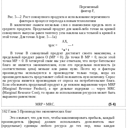
Переменный
фактор F,
Рис. 5—2. Рост совокупного продукта и использование переменного
фактора в процессе перехода к новым технологиям
В заключение скажем несколько слов о взаимосвязи предель­ ного и
среднего продукта. Предельный продукт для какой-либо точки на кривой
совокупного выпуска равен тангенсу угла наклона каса­ тельной к кривой в
этой точке. Для точки А (рис. 5—1а)
АХ,
tgoc =
— •
Х
и
Х
1
В точке В совокупный продукт достигает своего максимума, а
предельный продукт равен О (MP = 0). До точки В MP > 0, после этой
точки MP < 0. В четвертой главе мы уже отмечали, что потре­ бительское
благо не является экономическим, если его предельная полезность (и
соответственно цена) меньше или равна нулю. Поэто­ му и факторы
производства используются в производстве только тогда, когда их
производительность представляет собой положитель­ ную величину. Спрос
на ресурсы является производным от спроса на потребительские блага.
Если обозначить предельный продукт в де­ нежном выражении через MRP
(Marginal Revenue Product), а пре­ дельные издержки — через MRC
(Marginal Resource Cost), то прави­ ло использования ресурсов может быть
выражено равенством:
MRP = MRC.
(5 4)
162 Глава 5 Производство экономических благ
Это означает, что для того, чтобы максимизировать прибыль, каждый
производитель (фирма) должен использовать дополнитель­ ные
(предельные) единицы любого ресурса до тех пор, пока каждая