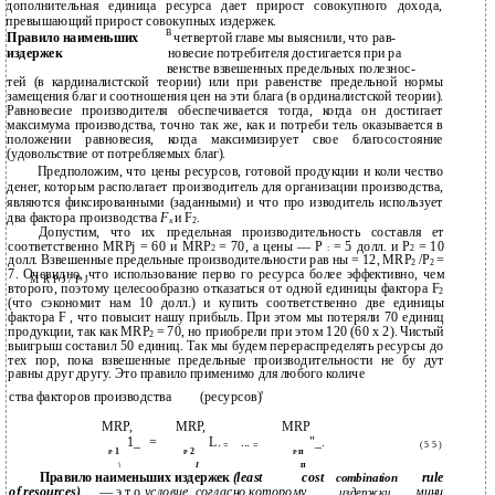
дополнительная единица ресурса дает прирост совокупного дохода,
превышающий прирост совокупных издержек.
В
Правило наименьших
четвертой главе мы выяснили, что рав-
издержек
новесие потребителя достигается при ра­
венстве взвешенных предельных полезнос-
тей (в кардиналистской теории) или при равенстве предельной нормы
замещения благ и соотношения цен на эти блага (в ординалистской теории).
Равновесие производителя обеспечивается тогда, когда он достигает
максимума производства, точно так же, как и потреби­ тель оказывается в
положении равновесия, когда максимизирует свое благосостояние
(удовольствие от потребляемых благ).
Предположим, что цены ресурсов, готовой продукции и коли­ чество
денег, которым располагает производитель для организации производства,
являются фиксированными (заданными) и что про­ изводитель использует
два фактора производства
F
и F
.
x
2
Допустим, что их предельная производительность составля­ ет
соответственно MRPj = 60 и MRP
= 70, а цены — Р
= 5 долл. и Р
= 10
2
:
2
долл. Взвешенные предельные производительности рав­ ны = 12, MRP
/P
=
2
2
7. Очевидно, что использование перво­ го ресурса более эффективно, чем
M R P J / P J
второго, поэтому целесообразно отказаться от одной единицы фактора F
2
(что сэкономит нам 10 долл.) и купить соответственно две единицы
фактора F , что повысит нашу прибыль. При этом мы потеряли 70 единиц
продукции, так как MRP
= 70, но приобрели при этом 120 (60 х 2). Чистый
2
выигрыш составил 50 единиц. Так мы будем перераспределять ресурсы до
тех пор, пока взвешенные предельные производительности не бу­ дут
равны друг другу. Это правило применимо для любого количе­
ства факторов производства
(ресурсов)'
MRP,
MRP,
MRP
1_
=
L.
...
"_.
=
=
( 5 5 )
1
2
п
Р
Р
Р
\
п
I
Правило наименьших издержек
(least
cost
rule
combination
of resources)
— э т о
условие, согласно которому
мини­
издержки