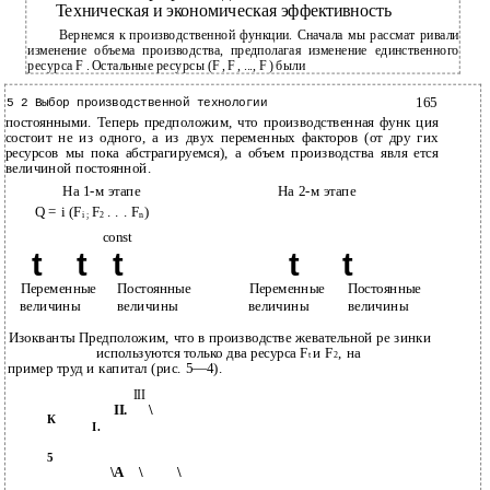
Техническая и экономическая эффективность
Вернемся к производственной функции. Сначала мы рассмат­ ривали
изменение объема производства, предполагая изменение единственного
ресурса F . Остальные ресурсы (F , F , ..., F ) были
165
5 2 Выбор производственной технологии
постоянными. Теперь предположим, что производственная функ­ ция
состоит не из одного, а из двух переменных факторов (от дру­ гих
ресурсов мы пока абстрагируемся), а объем производства явля­ ется
величиной постоянной.
На 1-м этапе
На 2-м этапе
Q = i (F
F
. . . F
)
i ;
2
n
const
t
t
t
t
t
Переменные
Постоянные
Переменные
Постоянные
величины
величины
величины
величины
Изокванты Предположим, что в производстве жевательной ре­ зинки
используются только два ресурса F
и F
, на­
t
2
пример труд и капитал (рис. 5—4).
III
II.
\
К
I.
5
\А
\
\