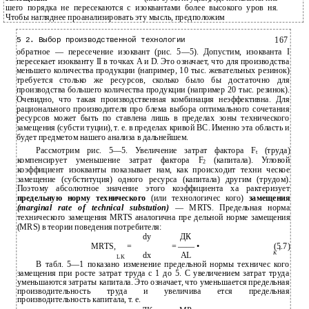
шего порядка не пересекаются с изоквантами более высокого уров­ ня.
Чтобы нагляднее проанализировать эту мысль, предположим
167
5 2. Выбор производственной технологии
обратное — пересечение изоквант (рис. 5—5). Допустим, изокванта I
пересекает изокванту II в точках А и D. Это означает, что для производства
меньшего количества продукции (например, 10 тыс. жевательных резинок)
требуется столько же ресурсов, сколько было бы достаточно для
производства большего количества продукции (например 20 тыс. резинок).
Очевидно, что такая производственная комбинация неэффективна. Для
рационального производителя про­ блема выбора оптимального сочетания
ресурсов может быть по­ ставлена лишь в пределах зоны технического
замещения (субсти­ туции), т. е. в пределах кривой ВС. Именно эта область и
будет предметом нашего анализа в дальнейшем.
Рассмотрим рис. 5—5. Увеличение затрат фактора F
(труда)
t
компенсирует уменьшение затрат фактора F
(капитала). Угловой
2
коэффициент изокванты показывает нам, как происходит техни­ ческое
замещение (субституция) одного ресурса (капитала) другим (трудом).
Поэтому абсолютное значение этого коэффициента ха­ рактеризует
предельную норму технического
(или технологичес­ кого)
замещения
(marginal rate of technical substution)
— MRTS. Предельная норма
технического замещения MRTS аналогична пре­ дельной норме замещения
(MRS) в теории поведения потребителя:
dy
ДК
MRTS,
=
= —— •
(5.7)
'
K
dx
AL
LK
В табл. 5—1 показано изменение предельной нормы техничес­ кого
замещения при росте затрат труда с 1 до 5. С увеличением затрат труда
уменьшаются затраты капитала. Это означает, что уменьшается предельная
производительность труда и увеличива­ ется предельная
производительность капитала, т. е.