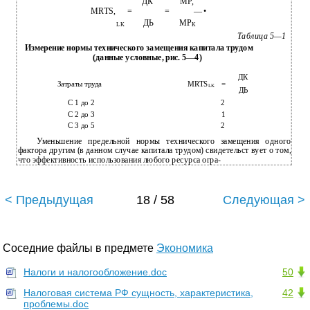
ДК
MP,
MRTS,
=
=
— •
ДЬ
МР
LK
К
Таблица 5—1
Измерение нормы технического замещения капитала трудом
(данные условные, рис. 5
—
4)
ДК
Затраты труда
MRTS
=
LK
ДЬ
С 1 до 2
2
С 2 до 3
1
С 3 до 5
2
Уменьшение предельной нормы технического замещения одного
фактора другим (в данном случае капитала трудом) свидетельст­ вует о том,
что эффективность использования любого ресурса огра-
< Предыдущая
18 / 58
Следующая >
Соседние файлы в предмете
Экономика
Налоги и налогообложение.doc
50
Налоговая система РФ сущность, характеристика,
42
проблемы.doc