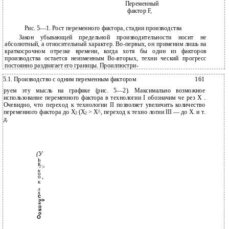
Переменный
фактор F,
Рис. 5—1. Рост переменного фактора, стадии производства
Закон убывающей предельной производительности носит не
абсолютный, а относительный характер. Во-первых, он применим лишь на
краткосрочном отрезке времени, когда хотя бы один из факторов
производства остается неизменным Во-вторых, техни­ ческий прогресс
постоянно раздвигает его границы. Проиллюстри-
5.1. Производство с одним переменным фактором
161
руем эту мысль на графике (рис. 5—2). Максимально возможное
использование переменного фактора в технологии I обозначим че­ рез X .
Очевидно, что переход к технологии II позволяет увеличить количество
переменного фактора до Х
(Х
> Х^, переход к техно­ логии III — до X. и т.
2
2
д.
(У
ь
к
>>
к
о
о ,
к
л
X
с
>>
й
о
и
о
О