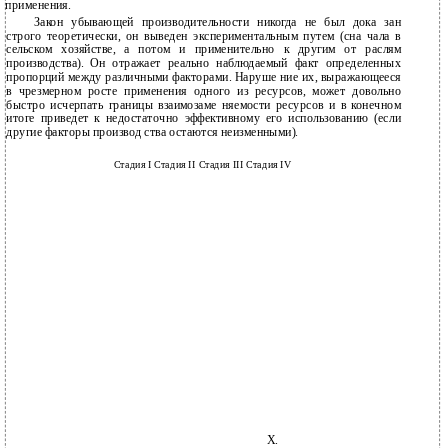
применения.
Закон убывающей производительности никогда не был дока­ зан
строго теоретически, он выведен экспериментальным путем (сна­ чала в
сельском хозяйстве, а потом и применительно к другим от­ раслям
производства). Он отражает реально наблюдаемый факт определенных
пропорций между различными факторами. Наруше­ ние их, выражающееся
в чрезмерном росте применения одного из ресурсов, может довольно
быстро исчерпать границы взаимозаме­ няемости ресурсов и в конечном
итоге приведет к недостаточно эффективному его использованию (если
другие факторы производ­ ства остаются неизменными).
Стадия I Стадия II Стадия III Стадия IV
X.