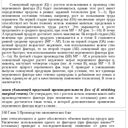
Совокупный продукт (Q) с ростом использования в производ­ стве
переменного фактора (F
) будет увеличиваться, однако этот рост имеет
t
определенные пределы в рамках заданной технологии (рис 5—1). При
неизменном состоянии техники, например, рост ис­ пользования труда
ограничен. На первой стадии производства (ОА) увеличение затрат труда
способствует все более полному исполь­ зованию капитала: предельная и
общая производительность труда растут. Это выражается в росте
предельного и среднего продукта, при этом MP > АР (рис. 5—16). В точке
А предельный продукт достигает своего максимума. На второй стадии (АБ)
величина пре­ дельного продукта уменьшается и в точке Б становится
равной среднему продукту (MP = АР). Если на первой стадии (ОА) сово­
купный продукт возрастает медленнее, чем использованное количе­ ство
переменного фактора, то на второй стадии (АБ) совокупный про­ дукт
растет быстрее, чем использованное количество переменного фактора (рис.
5—1а). На третьей стадии производства (БВ) MP < АР, в результате чего
совокупный продукт растет медленнее затрат переменного фактора и,
наконец, наступает четвертая стадия (пос­ ле точки В), когда MP < 0. В
результате прирост переменного фак­ тора F, приводит к уменьшению
выпуска совокупной продукции (конечно, при условии, что все единицы
переменного фактора каче­ ственно однородны и добавление все новых и
новых единиц не ве­ дет к качественному изменению технологии). В этом и
заключается
закон убывающей предельной производительности
(law of di­ minishing
marginal returns).
Он утверждает, что с ростом исполь­ зования
какого-либо
производственного фактора (при неизменнос­ ти остальных) рано или
поздно достигается такая точка, в которой дополнительное применение
переменного фактора ведет к сниже-
160 Глава 5 Производство экономических благ
нию относительного и далее абсолютного объемов выпуска продук­ ции.
Увеличение использования одного из факторов (при фиксиро­ ванное™
остальных) приводит к последовательному снижению от­ дачи его