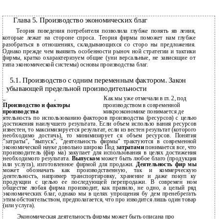
Глава 5. Производство экономических благ
Теория поведения потребителя позволила глубже понять яв­ ления,
которые лежат на стороне спроса. Теория фирмы поможет нам глубже
разобраться в отношениях, складывающихся со сторо­ ны предложения.
Однако прежде чем выявить особенности рыноч­ ной стратегии и тактики
фирмы, кратко охарактеризуем общие (уни­ версальные, не зависящие от
типа экономической системы) основы производства благ.
5.1. Производство с одним переменным фактором. Закон
убывающей предельной производительности
„
,
Как мы уже отмечали в гл. 2, под
Производство и факторы
производством в современной
производства
микроэкономике понимается де­
ятельность по использованию факторов производства (ресурсов) с целью
достижения наилучшего результата. Если объем использо­ вания ресурсов
известен, то максимизируется результат, если из­ вестен результат (которого
необходимо достичь), то минимизирует­ ся объем ресурсов. Понятия
"затраты", "выпуск", "деятельность фирмы" трактуются в современной
экономической науке довольно широко Под
затратами
понимается все, что
производитель (фир­ ма) закупает для использования в целях достижения
необходимого результата.
Выпуском
может быть любое благо (продукция
или услуга), изготовленное фирмой для продажи.
Деятельность фир­ мы
может обозначать как производственную, так и коммерческую
деятельность, например транспортировку, хранение и даже покуп­ ку
продукции с целью ее последующей перепродажи. В современ­ ном
обществе любая фирма производит, как правило, не одно, а целый ряд
экономических благ, однако мы в целях упрощения бу­ дем пренебрегать
этим обстоятельством, предполагается, что про­ изводится лишь один товар
(или услуга).
Экономическая деятельность фирмы может быть описана про­