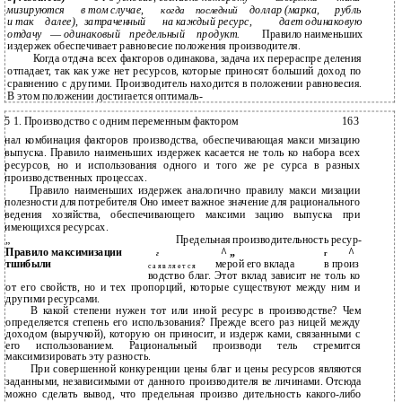
мизируются
в том случае,
доллар (марка,
рубль
когда
последний
и так
далее),
затраченный
на каждый ресурс,
дает одинаковую
отдачу
—
одинаковый
предельный
продукт.
Правило наименьших
издержек обеспечивает равновесие положения производителя.
Когда отдача всех факторов одинакова, задача их перераспре­ деления
отпадает, так как уже нет ресурсов, которые приносят больший доход по
сравнению с другими. Производитель находится в положении равновесия.
В этом положении достигается оптималь-
5 1. Производство с одним переменным фактором
163
нал комбинация факторов производства, обеспечивающая макси­ мизацию
выпуска. Правило наименьших издержек касается не толь­ ко набора всех
ресурсов, но и использования одного и того же ре­ сурса в разных
производственных процессах.
Правило наименьших издержек аналогично правилу макси­ мизации
полезности для потребителя Оно имеет важное значение для рационального
ведения хозяйства, обеспечивающего максими­ зацию выпуска при
имеющихся ресурсах.
„
Предельная производительность ресур-
Правило максимизации
^ „
^
г
r
тшибыли
мерой его вклада
в произ­
с а я в л я е т с я
водство благ. Этот вклад зависит не толь­ ко
от его свойств, но и тех пропорций, которые существуют между ним и
другими ресурсами.
В какой степени нужен тот или иной ресурс в производстве? Чем
определяется степень его использования? Прежде всего раз­ ницей между
доходом (выручкой), которую он приносит, и издерж­ ками, связанными с
его использованием. Рациональный производи­ тель стремится
максимизировать эту разность.
При совершенной конкуренции цены благ и цены ресурсов являются
заданными, независимыми от данного производителя ве­ личинами. Отсюда
можно сделать вывод, что предельная произво­ дительность какого-либо