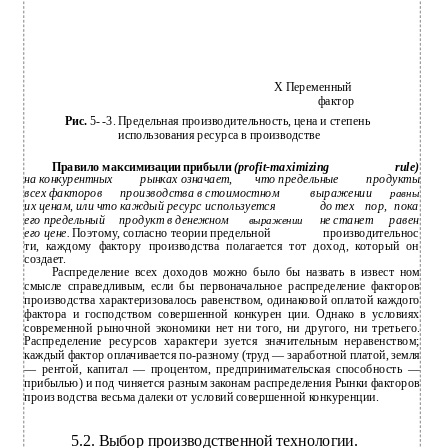
X Переменный
фактор
Рис.
5- -3. Предельная производительность, цена и степень
использования ресурса в производстве
Правило максимизации прибыли
(profit-maximizing
rule)
на конкурентных
рынках означает,
что предельные
продукты
всех факторов
производства в стоимостном
выражении
равны
их ценам, или что каждый ресурс используется
до тех
пор,
пока
его предельный
продукт в денежном
не станет
равен
выражении
его цене.
Поэтому, согласно теории предельной
производительнос­
ти, каждому фактору производства полагается тот доход, который он
создает.
Распределение всех доходов можно было бы назвать в извест­ ном
смысле справедливым, если бы первоначальное распределение факторов
производства характеризовалось равенством, одинаковой оплатой каждого
фактора и господством совершенной конкурен­ ции. Однако в условиях
современной рыночной экономики нет ни того, ни другого, ни третьего.
Распределение ресурсов характери­ зуется значительным неравенством;
каждый фактор оплачивается по-разному (труд — заработной платой, земля
— рентой, капитал — процентом, предпринимательская способность —
прибылью) и под­ чиняется разным законам распределения Рынки факторов
произ­ водства весьма далеки от условий совершенной конкуренции.
5.2. Выбор производственной технологии.