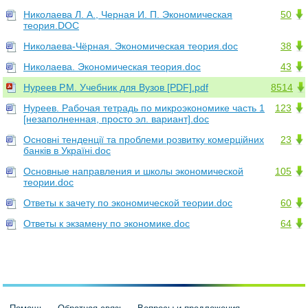
Николаева Л. А., Черная И. П. Экономическая
50
теория.DOC
Николаева-Чёрная. Экономическая теория.doc
38
Николаева. Экономическая теория.doc
43
Нуреев Р.М. Учебник для Вузов [PDF].pdf
8514
Нуреев. Рабочая тетрадь по микроэкономике часть 1
123
[незаполненная, просто эл. вариант].doc
Основні тенденції та проблеми розвитку комерційних
23
банків в Україні.doc
Основные направления и школы экономической
105
теории.doc
Ответы к зачету по экономической теории.doc
60
Ответы к экзамену по экономике.doc
64