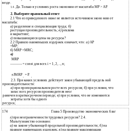
везде.
Да. Только в условиях роста экономии от масштаба MP > АР.
1.4.
2. Выберите правильный ответ
2.1 Что из приведенного ниже не является источником эконо­ мии от
масштаба:
а)
разделение и специализация труда;
б)
растущая производительность;
в)
реклама
и маркетинг;
г)
повышающиеся цены на ресурсы?
2.2 Правило наименьших издержек означает, что:
а)
АР
=МР;
б)
MRP =MRC;
в)
MRP
———- = const для всех i = 1, 2, .., п;
eJMRP
= Р.
'
i
i
2.3. При каких условиях действует закон убывающей предель­ ной
производительности:
а)
при пропорциональном росте всех ресурсов;
б)
при условии, что
запас всех ресурсов производителя неог­
раничен в краткосрочном периоде;
в)
при условии, что не изменяются
затраты хотя бы одного
ресурса;
174
Глава 5 Производство экономических благ
г)
при неограниченности трудовых ресурсов? 2.4.
Мальтузианство основано:
а)
на законе убывающей предельной производительности;
б)
на
правиле наименьших издержек;
в)
на правиле максимизации