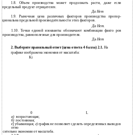
1.8. Объем производства может продолжать расти, даже если
предельный продукт отрицателен.
Да Нет
1.9. Рыночная цена различных факторов производства пропор­
циональна предельной производительности этих факторов.
Да Нет.
1.10. Точки единой изокванты обозначают комбинации факто­ ров
производства, равнополезные для производителя.
Да
Нет
2. Выберите правильный ответ (цена ответа 4 балла) 2.1.
На
графике изображена экономия от масштаба:
Ki
0
L
а)
возрастающая;
б)
постоянная;
е] убывающая;
г)
график не позволяет сделать определенных выводов
отно­
сительно экономии от масштаба.