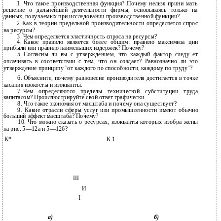
1. Что такое производственная функция? Почему нельзя прини­ мать
решение о дальнейшей деятельности фирмы, основываясь только на
данных, получаемых при исследовании производственной функции?
2 Как в теории предельной производительности определяется спрос
на ресурсы?
3.
Чем определяется эластичность спроса на ресурсы?
4.
Какое правило является более общим: правило максимиза­ ции
прибыли или правило наименьших издержек? Почему?
5.
Согласны ли вы с утверждением, что каждый фактор следу­ ет
оплачивать в соответствии с тем, что он создает? Равнозначно ли это
утверждение принципу "от каждого по способности, каждому по труду"?
6.
Объясните, почему равновесие производителя достигается в точке
касания изокосты и изокванты.
7.
Чем определяются пределы технической субституции труда
капиталом? Проиллюстрируйте свой ответ графически.
8.
Что такое экономия от масштаба и почему она существует?
9.
Какие отрасли сферы услуг или промышленности имеют обычно
больший эффект масштаба? Почему?
10.
Что можно сказать о ресурсах, изокванты которых изобра­ жены
на рис.
5—12а и 5—126?
К*
К 1
III
И
I
а)
б)