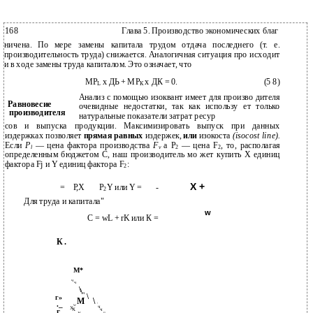
168
Глава 5. Производство экономических благ
ничена. По мере замены капитала трудом отдача последнего (т. е.
производительность труда) снижается. Аналогичная ситуация про­ исходит
и в ходе замены труда капиталом. Это означает, что
MP
х ДЬ + МР
х ДК = 0.
(5 8)
L
К
Анализ с помощью изоквант имеет для произво­ дителя
Равновесие
очевидные недостатки, так как использу­ ет только
производителя
натуральные показатели затрат ресур­
сов и выпуска продукции. Максимизировать выпуск при данных
издержках позволяет
прямая равных
издержек,
или
изокоста
(isocost line).
Если
P
— цена фактора производства
F
a P
— цена F
, то, располагая
l
v
2
2
определенным бюджетом С, наш производитель мо­ жет купить X единиц
фактора Fj и Y единиц фактора F
:
2
Х +
=
Р,Х
P
Y или Y =
-
2
Для труда и капитала"
w
С = wL + rK или К =
К .
М*
ч
ч
\
\
ч
\
г»
М
\
._
W
ч
X
г
X
ч