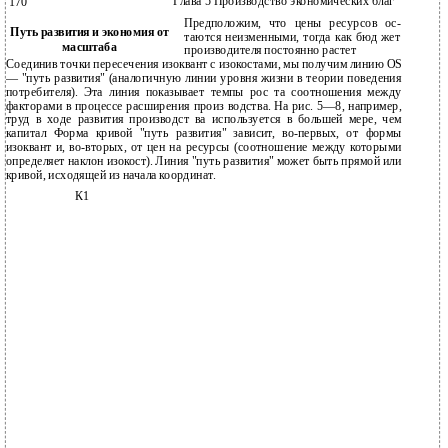
Глава 5 Производство экономических благ
170
Предположим, что цены ресурсов ос­
Путь развития и экономия от
таются неизменными, тогда как бюд­ жет
масштаба
производителя постоянно растет
Соединив точки пересечения изоквант с изокостами, мы получим линию OS
— "путь развития" (аналогичную линии уровня жизни в теории поведения
потребителя). Эта линия показывает темпы рос­ та соотношения между
факторами в процессе расширения произ­ водства. На рис. 5—8, например,
труд в ходе развития производст­ ва используется в большей мере, чем
капитал Форма кривой "путь развития" зависит, во-первых, от формы
изоквант и, во-вторых, от цен на ресурсы (соотношение между которыми
определяет наклон изокост). Линия "путь развития" может быть прямой или
кривой, исходящей из начала координат.
К1