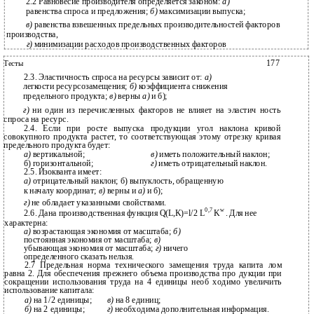
2.2 Равновесие производителя определяется законом:
а)
равенства спроса и предложения;
б)
максимизации выпуска;
в)
равенства взвешенных предельных производительностей факторов
производства,
г)
минимизации расходов производственных факторов
177
Тесты
2.3. Эластичность спроса на ресурсы зависит от:
а)
легкости ресурсозамещения;
б)
коэффициента снижения
предельного продукта;
в)
верны
а)
и б);
г)
ни один из перечисленных факторов не влияет на эластич­ ность
спроса на ресурс.
2.4. Если при росте выпуска продукции угол наклона кривой
совокупного продукта растет, то соответствующая этому отрезку кривая
предельного продукта будет:
а)
вертикальной;
в)
иметь положительный наклон;
б) горизонтальной;
г)
иметь отрицательный наклон.
2.5. Изокванта имеет:
а)
отрицательный наклон; б) выпуклость, обращенную
к началу координат;
в)
верны и
а)
и б);
г)
не обладает указанными свойствами.
0,7
w
2.6. Дана производственная функция Q(L,K)=l/2 L
K
. Для нее
характерна:
а)
возрастающая экономия от масштаба;
б)
постоянная экономия от масштаба;
в)
убывающая экономия от масштаба;
г)
ничего
определенного сказать нельзя.
2.7 Предельная норма технического замещения труда капита­ лом
равна 2. Для обеспечения прежнего объема производства про­ дукции при
сокращении использования труда на 4 единицы необ­ ходимо увеличить
использование капитала:
а)
на 1/2 единицы;
в)
на 8 единиц;
б)
на 2 единицы;
г)
необходима дополнительная информация.