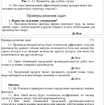
Рис.
5—12. Изокванты. два особых случая
11. Что такое минимальный эффективный размер предпри­ ятия и как
он влияет на рыночную структуру отрасли?
i
Примеры решения задач
Верны ли следующие утверждения?
1.
1.1.
Производственные факторы фирмы включают труд, ма­ шины,
здания, сырье, электроэнергию и другие товары и услуги, необходимые для
производства товара.
Да Нет
Примеры решения задач
173
1.2. Производственный метод будет технически эффективен, если для
производства данного объема выпуска используется боль­ шее количество
одного ресурса и не меньшее количество другого ресурса, чем могло бы
потребоваться при другом методе.
Да
Нет
1.3. Закон убывающей предельной производительности дейст­ вует
только в условиях товарного производства.
Да
Нет
1.4. Предельный продукт может превышать средний только тогда,
когда наблюдается возрастающая экономия от масштаба.
Да
Нет
Ответы
1.1.
Да.
В вопросе приведено полное определение производст­ венных
факторов.
Нет.
Такой метод будет технически неэффективен, по­ скольку
1.2.
требует больших затрат, чем альтернативный метод.
1.3.
Нет.
Закон убывающей предельной производительности
относится к универсальным экономическим законам, действующим всегда и