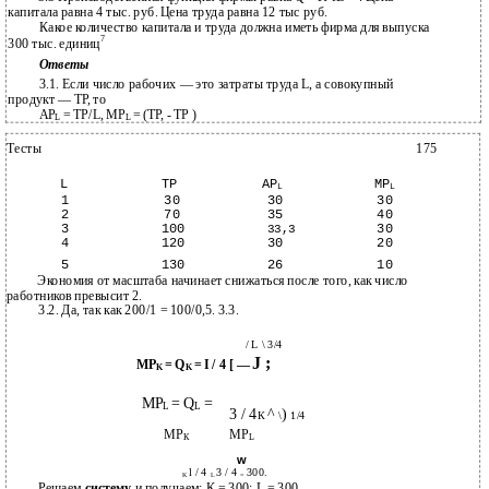
капитала равна 4 тыс. руб. Цена труда равна 12 тыс руб.
Какое количество капитала и труда должна иметь фирма для выпуска
7
300 тыс. единиц
Ответы
3.1. Если число рабочих — это затраты труда L, а совокупный
продукт — ТР, то
AP
= TP/L, MP
= (ТР, - ТР )
L
L
Тесты
175
L
ТР
AP
MP
L
L
1
30
30
30
2
70
35
40
3
100
30
33,3
4
120
30
20
5
130
26
10
Экономия от масштаба начинает снижаться после того, как число
работников превысит 2.
3.2. Да, так как 200/1 = 100/0,5. 3.3.
/ L \ 3/4
J ;
MP
= Q
= I / 4 [ —
K
K
MP
= Q
=
L
L
3 / 4
^
)
К
\
1/4
МР
MP
К
L
w
l / 4
3 / 4
300.
K
L
=
Решаем
систему
и получаем: К = 300; L = 300.