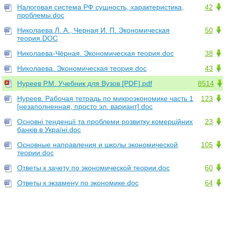
Налоговая система РФ сущность, характеристика,
42
проблемы.doc
Николаева Л. А., Черная И. П. Экономическая
50
теория.DOC
Николаева-Чёрная. Экономическая теория.doc
38
Николаева. Экономическая теория.doc
43
Нуреев Р.М. Учебник для Вузов [PDF].pdf
8514
Нуреев. Рабочая тетрадь по микроэкономике часть 1
123
[незаполненная, просто эл. вариант].doc
Основні тенденції та проблеми розвитку комерційних
23
банків в Україні.doc
Основные направления и школы экономической
105
теории.doc
Ответы к зачету по экономической теории.doc
60
Ответы к экзамену по экономике.doc
64