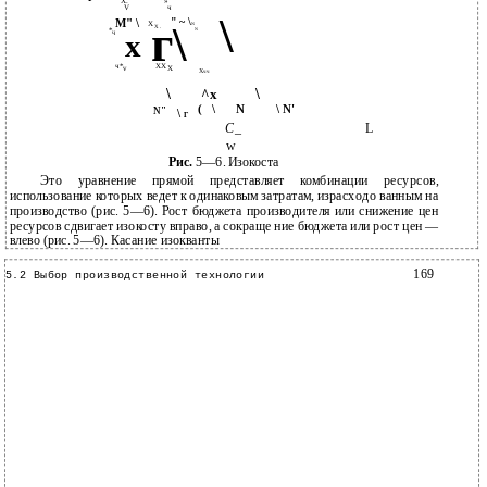
X.
"»
V
ч
\
" ~ \
М" \
г\
X
N
X .
*
N
х
Ч
ч
*
X
X
v
X
X
ч
ч
\
\
^х
(
\
N
\ N'
N"
\
Г
С_
L
w
Рис.
5—6. Изокоста
Это уравнение прямой представляет комбинации ресурсов,
использование которых ведет к одинаковым затратам, израсходо­ ванным на
производство (рис. 5—6). Рост бюджета производителя или снижение цен
ресурсов сдвигает изокосту вправо, а сокраще­ ние бюджета или рост цен —
влево (рис. 5—6). Касание изокванты
169
5.2 Выбор производственной технологии