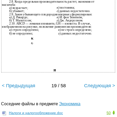
2.8. Когда предельная производительность растет, экономия от
масштаба:
в)
постоянна;
а)
возрастает;
б) убывает;
г)
данных недостаточно.
2.9. Закон убывающего плодородия впервые сформулирован:
а)
Д. Рикардо;
в)
И. фон Тюненом;
б) Т. Мальтусом;
г)
Дж. Андерсоном.
2.10. ABCD — ломаная изокванта, GH — изокоста. В случае,
изображенном на рисунке, положение равновесия производителя:
а)
строго определено;
в)
не строго определено;
б)
не определено;
г)
данных недостаточно.
к
G
н
< Предыдущая
19 / 58
Следующая >
Соседние файлы в предмете
Экономика
Налоги и налогообложение.doc
50