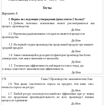
Тесты
Вариант А
1.
Верны ли следующие утверждения (цена ответа 2 балла)?
1.1.
Добыча полезных ископаемых может рассматриваться как
процесс производства.
Да Нет
1.2. Перевозка радиоактивных отходов не является процессом
производства.
Да Нет
1.3. На первой стадии производства предельный продукт пре­ вышает
средний продукт.
Да Нет
1.4. Закон снижающейся доходности факторов производства более
универсален, чем закон экономии от масштаба.
Да
Нет
1.5.
Техническая эффективность наблюдается там и тогда, где
и
когда существует экономическая эффективность.
Да Нет
176
Глава 5 Производство экономических благ
1.6. Чем выше эластичность спроса на продукт, тем ниже элас­
тичность спроса на ресурс.
Да Нет
1.7. Любой ресурс используется наиболее эффективно при ус­ ловии,
что его предельная производительность во всех производст­ венных
процессах одинакова
Да Нет