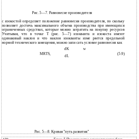
Рис. 5—7. Равновесие производителя
с изокостой определяет положение равновесия производителя, по­ скольку
позволяет достичь максимального объема производства при имеющихся
ограниченных средствах, которые можно затратить на покупку ресурсов
Учитывая, что в точке Т (рис. 5—7) изокванта и изокоста имеют
одинаковый наклон и что наклон изокванты изме­ ряется предельной
нормой технического замещения, можно запи­ сать условие равновесия как
dK
w
MRTS,
(5.9)
dL
Рис. 5—8. Кривая ''путь развития"