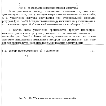
0
L
Рис. 5—9. Возрастающая экономия от масштаба
Если расстояния между изоквантами уменьшаются, это сви­
детельствует о том, что существует возрастающая экономия от масштаба,
т. е. увеличение выпуска достигается при отнорительной экономии
ресурсов (рис. 5—9). Если расстояния между изокванта­ ми увеличиваются,
это свидетельствует об убывающей экономии от масштаба (рис. 5—10).
В случае, когда увеличение производства требует пропорцио­
нального увеличения ресурсов, говорят о постоянной экономии от
масштаба (рис. 5—11). Таким образом, изокванта позволяет не только
экономно использовать имеющиеся ресурсы для достижения дан­ ного
объема производства, но и определить минимально эффективный
171
5 2. Выбор производственной технологии
к
*
Рис. 5—10. Убывающая экономия от масштаба