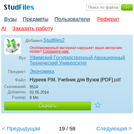
Вузы
Предметы
Пользователи
Реферат
AI
Заказать работу
Studfiles2
Добавил:
Опубликованный материал нарушает ваши авторские
права?
Сообщите нам.
Уфимский Государственный Авиационный
Вуз:
Технический Университет
Экономика
Предмет:
Нуреев Р.М. Учебник для Вузов [PDF]
.pdf
Файл:
Скачиваний:
8514
Добавлен:
02.05.2014
Размер:
9 Мб
☆
Скачать
< Предыдущая
19 / 58
Следующая >