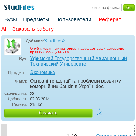
Вузы
Предметы
Пользователи
Реферат
AI
Заказать работу
Studfiles2
Добавил:
Опубликованный материал нарушает ваши авторские
права?
Сообщите нам.
Уфимский Государственный Авиационный
Вуз:
Технический Университет
Экономика
Предмет:
Основні тенденції та проблеми розвитку
Файл:
комерційних банків в Україні
.doc
Скачиваний:
23
Добавлен:
02.05.2014
Размер:
215 Кб
☆
Скачать