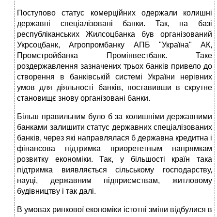
Поступово статус комерційних одержали колишні
державні спеціалізовані банки. Так, на базі
республіканських Жилсоцбанка був організований
Укрсоцбанк, Агропромбанку АПБ "Україна" АК,
Промстройбанка Промінвестбанк. Таке
роздержавлення зазначених трьох банків привело до
створення в банківській системі України нерівних
умов для діяльності банків, поставивши в скрутне
становищє знову організовані банки.
Більш правильним було б за колишніми державними
банками залишити статус державних спеціалізованих
банків, через які направлялася б державна кредитна і
фінансова підтримка приорететным напрямкам
розвитку економіки. Так, у більшості країн така
підтримка виявляється сільському господарству,
науці, державним підприємствам, житловому
будівництву і так далі.
В умовах ринкової економіки істотні зміни відбулися в