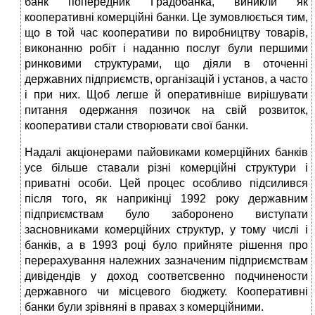
банк попередник Градобанка, виникли як
кооперативні комерційні банки. Це зумовлюється тим,
що в той час кооперативи по виробництву товарів,
виконанню робіт і наданню послуг були першими
ринковими структурами, що діяли в оточенні
державних підприємств, організацій і установ, а часто
і при них. Щоб легше й оперативніше вирішувати
питання одержання позичок на свій розвиток,
кооперативи стали створювати свої банки.
Надалі акціонерами пайовиками комерційних банків
усе більше ставали різні комерційні структури і
приватні особи. Цей процес особливо підсилився
після того, як наприкінці 1992 року державним
підприємствам було заборонено виступати
засновниками комерційних структур, у тому числі і
банків, а в 1993 році було прийняте рішення про
перерахування належних зазначеним підприємствам
дивідендів у доход соответсвенно подчинености
державного чи місцевого бюджету. Кооперативні
банки були зрівняні в правах з комерційними.