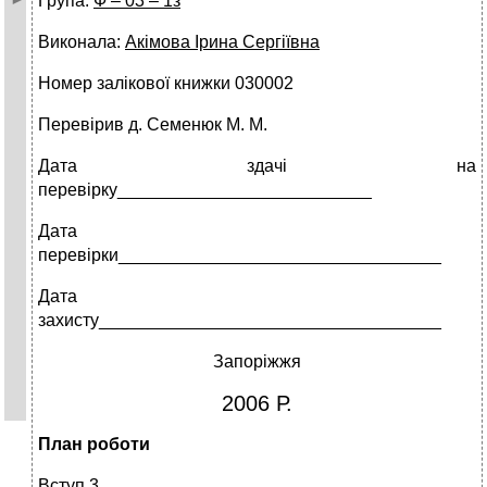
Група:
Ф – 03 – 1з
Виконала:
Акімова Ірина Сергіївна
Номер залікової книжки 030002
Перевірив д. Семенюк М. М.
Дата здачі на
перевірку__________________________
Дата
перевірки_________________________________
Дата
захисту___________________________________
Запоріжжя
2006 Р.
План
роботи
Вступ 3