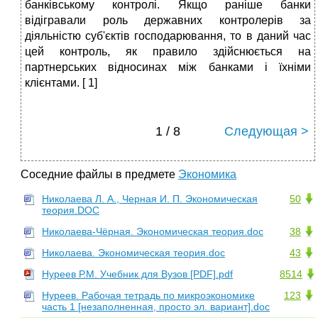
банківському контролі. Якщо раніше банки
відігравали роль державних контролерів за
діяльністю суб'єктів господарювання, то в даний час
цей контроль, як правило здійснюється на
партнерських відносинах між банками і їхніми
клієнтами. [ 1]
1 / 8
Следующая >
Соседние файлы в предмете
Экономика
Николаева Л. А., Черная И. П. Экономическая
50
теория.DOC
Николаева-Чёрная. Экономическая теория.doc
38
Николаева. Экономическая теория.doc
43
Нуреев Р.М. Учебник для Вузов [PDF].pdf
8514
Нуреев. Рабочая тетрадь по микроэкономике
123
часть 1 [незаполненная, просто эл. вариант].doc