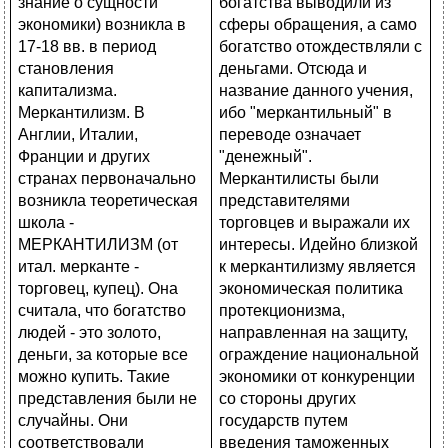
богатства выводили из
сферы обращения, а само
богатство отождествляли с
деньгами. Отсюда и
название данного учения,
ибо "меркантильный" в
переводе означает
"денежный".
Меркантилисты были
представителями
торговцев и выражали их
интересы. Идейно близкой
к меркантилизму является
экономическая политика
протекционизма,
направленная на защиту,
ограждение национальной
экономики от конкуренции
со стороны других
государств путем
введения таможенных