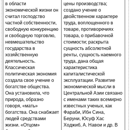
цены производства;
создано учение о
двойственном характере
труда, воплощенного в
товаре, противоречиях
товара, о прибавочной
стоимости; раскрыта
сущность абсолютной
ренты, сущность наемного
труда, дана общая
характеристика
капиталистической
эксплуатации. Развитие
экономической мысли в
Центральной Азии связано
с именами таких всемирно
известных ученых, как
Фараби, Ибн Сина,
Беруни, Юсуф Хас
Ходжиб, А. Навои и др. В