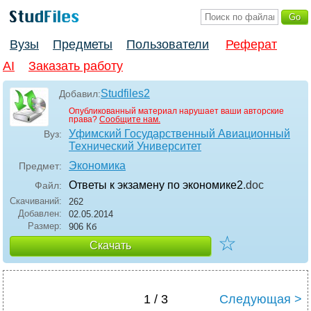
Вузы
Предметы
Пользователи
Реферат
AI
Заказать работу
Studfiles2
Добавил:
Опубликованный материал нарушает ваши авторские
права?
Сообщите нам.
Уфимский Государственный Авиационный
Вуз:
Технический Университет
Экономика
Предмет:
Ответы к экзамену по экономике2
.doc
Файл:
Скачиваний:
262
Добавлен:
02.05.2014
Размер:
906 Кб
☆
Скачать
1 / 3
Следующая >