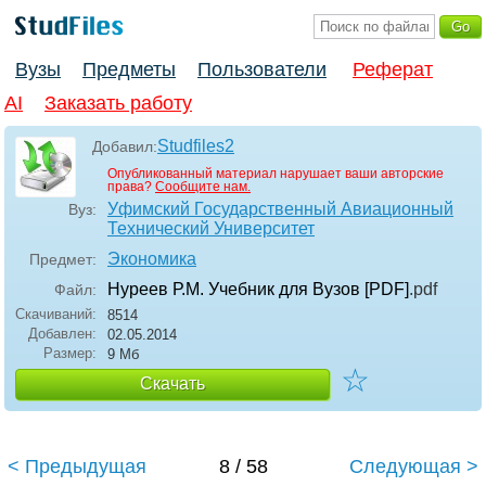
Вузы
Предметы
Пользователи
Реферат
AI
Заказать работу
Studfiles2
Добавил:
Опубликованный материал нарушает ваши авторские
права?
Сообщите нам.
Уфимский Государственный Авиационный
Вуз:
Технический Университет
Экономика
Предмет:
Нуреев Р.М. Учебник для Вузов [PDF]
.pdf
Файл:
Скачиваний:
8514
Добавлен:
02.05.2014
Размер:
9 Мб
☆
Скачать
< Предыдущая
8 / 58
Следующая >