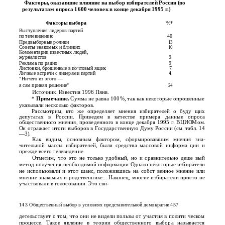
Факторы, оказавшие влияние на выбор избирателей России (по
результатам опроса 1600 человек в конце декабря 1995 г.)
Факторы выбора
%*
Выступления лидеров партий
по телевидению
40
Предвыборные ролики
13
Советы знакомых и близких
10
Комментарии известных людей,
журналистов
9
Реклама по радио
9
Листовки, брошенные в почтовый ящик
7
Личные встречи с лидерами партий
4
"Ничего из этого —
я сам принял решение"
24
Источник. Известия 1996 Пянв.
*
Примечание.
Сумма не равна 100%, так как некоторые опрошенные
указывали несколько факторов.
Рассмотрим, кто же определяет мнения избирателей о буду­ щих
депутатах в России. Приведем в качестве примера данные опроса
общественного мнения, проведенного в конце декабря 1995 г. ВЦИОМом.
Он отражает итоги выборов в Государственную Думу России (см. табл. 14
—3).
Как видим, основным фактором, сформировавшим мнения зна­
чительной массы избирателей, были средства массовой информа­ ции и
прежде всего телевидение.
Отметим, что это не только удобный, но и сравнительно деше­ вый
метод получения необходимой информации Однако некоторые избиратели
не использовали и этот шанс, положившись на собст­ венное мнение или
мнение знакомых и родственнике:.. Наконец, многие избиратели просто не
участвовали в голосовании. Это сви-
14 3 Общественный выбор в условиях представительной демократии 457
детельствует о том, что они не видели пользы от участия в полити­ ческом
процессе. Такое явление в теории общественного выбора называется