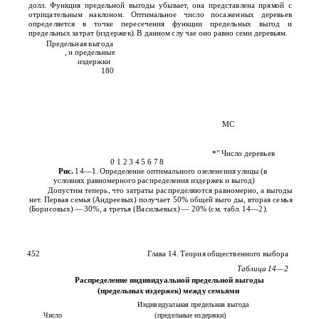
долл. Функция предельной выгоды убывает, она представлена прямой с
отрицательным наклоном. Оптимальное число посаженных деревьев
определяется в точке пересечения функции предельных выгод и
предельных затрат (издержек). В данном слу­ чае оно равно семи деревьям.
Предельная выгода
, и предельные
издержки
180
МС
*" Число деревьев
0 1 2 3 4 5 6 7 8
Рис.
14—1. Определение оптимального озеленения улицы (в
условиях равномерного распределения издержек и выгод)
Допустим теперь, что затраты распределяются равномерно, а выгоды
нет. Первая семья (Андреевых) получает 50% общей выго­ ды, вторая семья
(Борисовых) — 30%, а третья (Васильевых) — 20% (см. табл. 14—2).
452
Глава 14. Теория общественного выбора
Таблица 14—2
Распределение индивидуальной предельной выгоды
(предельных издержек) между семьями
Индивидуальная предельная выгода
Число
(предельные издержки)