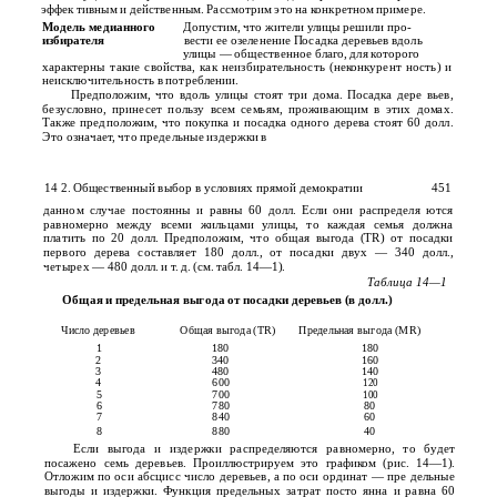
эффек­ тивным и действенным. Рассмотрим это на конкретном примере.
Модель медианного
Допустим, что жители улицы решили про-
избирателя
вести ее озеленение Посадка деревьев вдоль
улицы — общественное благо, для которого
характерны такие свойства, как неизбирательность (неконкурент­ ность) и
неисключительность в потреблении.
Предположим, что вдоль улицы стоят три дома. Посадка дере­ вьев,
безусловно, принесет пользу всем семьям, проживающим в этих домах.
Также предположим, что покупка и посадка одного дерева стоят 60 долл.
Это означает, что предельные издержки в
14 2. Общественный выбор в условиях прямой демократии
451
данном случае постоянны и равны 60 долл. Если они распределя­ ются
равномерно между всеми жильцами улицы, то каждая семья должна
платить по 20 долл. Предположим, что общая выгода (TR) от посадки
первого дерева составляет 180 долл., от посадки двух — 340 долл.,
четырех — 480 долл. и т. д. (см. табл. 14—1).
Таблица 14—1
Общая и предельная выгода от посадки деревьев (в долл.)
Число деревьев
Общая выгода (TR)
Предельная выгода (MR)
1
180
180
2
340
160
3
480
140
4
600
120
5
700
100
6
780
80
7
840
60
8
880
40
Если выгода и издержки распределяются равномерно, то будет
посажено семь деревьев. Проиллюстрируем это графиком (рис. 14—1).
Отложим по оси абсцисс число деревьев, а по оси ординат — пре­ дельные
выгоды и издержки. Функция предельных затрат посто­ янна и равна 60