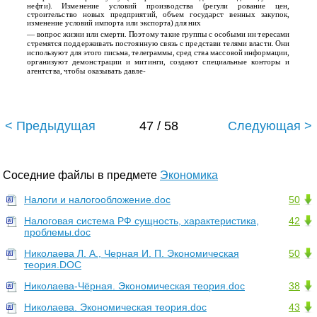
нефти). Изменение условий производства (регули­ рование цен,
строительство новых предприятий, объем государст­ венных закупок,
изменение условий импорта или экспорта) для них
— вопрос жизни или смерти. Поэтому такие группы с особыми ин­ тересами
стремятся поддерживать постоянную связь с представи­ телями власти. Они
используют для этого письма, телеграммы, сред­ ства массовой информации,
организуют демонстрации и митинги, создают специальные конторы и
агентства, чтобы оказывать давле-
< Предыдущая
47 / 58
Следующая >
Соседние файлы в предмете
Экономика
Налоги и налогообложение.doc
50
Налоговая система РФ сущность, характеристика,
42
проблемы.doc
Николаева Л. А., Черная И. П. Экономическая
50
теория.DOC
Николаева-Чёрная. Экономическая теория.doc
38
Николаева. Экономическая теория.doc
43