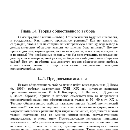
Глава 14. Теория общественного выбора
Самое трудное в жизни — выбор. От него зависит будущее и человека,
и государства. Как принять правильное решение? Как по­ влиять на
сограждан, чтобы они не совершили непоправимую ошиб­ ку, ведь выбор в
демократическом обществе зависит от мнения боль­ шинства? Почему
происходит извращение демократического идеа­ ла, а закон перерождается
в произвол? Что необходимо сделать, что­ бы предотвратить превращение
демократии в авторитарный режим, а общества свободных — в общество
рабов? Все эти проблемы ана­ лизирует теория общественного выбора,
относительно новое и пер­ спективное направление западной
экономической мысли.
14.1. Предпосылки анализа
Истоки общественного выбора можно найти в исследованиях Д. Блэка
(р. 1908), работах математиков XVIII—XIX вв., интересо­ вавшихся
проблемами голосования: Ж. А. Н. Кондорсэ, Т. С. Лапласа, Ч. Доджсона
(Льюиса Кэролла). Однако в качестве самостоятельно­ го направления
экономической науки она сформировалась только в 50—60-х гг. XX в.
Теорию общественного выбора называют иногда "новой политической
экономией", так как она изучает политичес­ кий механизм формирования
макроэкономических решений. Кри­ тикуя кейнсианцев, представители этой
теории поставили под со­ мнение эффективность государственного
вмешательства в эконо­ мику. Последовательно используя принципы
классического либе­ рализма и методы микроэкономического анализа, они
активно втор­ глись в область, традиционно считавшуюся полем
деятельности политологов, юристов, социологов. Такое вмешательство