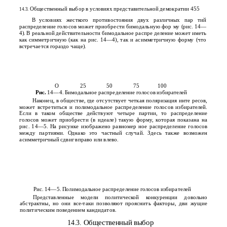
Общественный выбор в условиях представительной демократии 455
14.3.
В
условиях жесткого противостояния двух различных пар­ тий
распределение голосов может приобрести бимодальную фор­ му (рис.
14—
4). В реальной действительности бимодальное распре­ деление может иметь
как симметричную (как на рис. 14—4), так и асимметричную форму (что
встречается гораздо чаще).
О
25
50
75
100
Рис.
14—4. Бимодальное распределение голосов избирателей
Наконец, в обществе, где отсутствует четкая поляризация инте­ ресов,
может встретиться и полимодальное распределение голосов избирателей.
Если в таком обществе действуют четыре партии, то распределение
голосов может приобрести (в идеале) такую форму, которая показана на
рис. 14—5. На рисунке изображено равномер­ ное распределение голосов
между партиями. Однако это частный случай. Здесь также возможен
асимметричный сдвиг вправо или влево.
Рис. 14—5. Полимодальное распределение голосов избирателей
Представленные модели политической конкуренции довольно
абстрактны, но они все-таки позволяют прояснить факторы, дви­ жущие
политическим поведением кандидатов.
Общественный выбор
14.3.