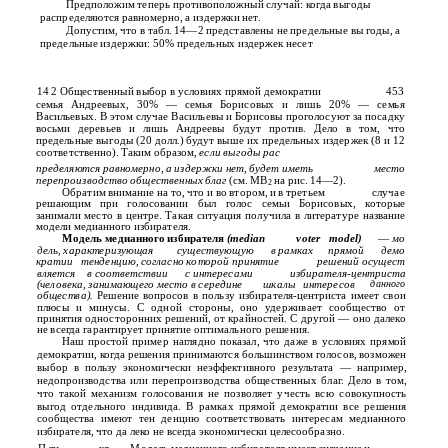
Предположим теперь противоположный случай: когда выгоды
распределяются равномерно, а издержки нет.
Допустим, что в табл. 14—2 представлены не предельные вы­ годы, а
предельные издержки: 50% предельных издержек несет
14 2 Общественный выбор в условиях прямой демократии
453
семья Андреевых, 30% — семья Борисовых и лишь 20% — семья
Васильевых. В этом случае Васильевы и Борисовы проголосуют за посадку
восьми деревьев и лишь Андреевы будут против. Дело в том, что
предельные выгоды (20 долл.) будут выше их предельных издержек (8 и 12
соответственно). Таким образом,
если выгоды рас­
пределяются равномерно, а издержки нет, будет иметь
место
перепроизводство общественных благ
(см. МВ
на рис.
14—2).
2
Обратим внимание на то, что и во втором, и в третьем
случае
решающим при голосовании был голос семьи Борисовых, которые
занимали место в центре. Такая ситуация получила в литературе название
модели медианного избирателя.
Модель медианного избирателя
(median
voter
model)
—
мо­
дель, характеризующая
существующую
в рамках
прямой
демо­
кратии
тенденцию, согласно которой принятие
решений осущест­
вляется
в соответствии
с интересами
избирателя-центриста
(человека, занимающего место в середине
шкалы
интересов
данного
общества).
Решение вопросов в пользу избирателя-центриста имеет свои
плюсы и минусы. С одной стороны, оно удерживает сообщество от
принятия односторонних решений, от крайностей. С другой — оно далеко
не всегда гарантирует принятие оптимального решения.
Наш простой пример наглядно показал, что даже в условиях прямой
демократии, когда решения принимаются большинством голосов, возможен
выбор в пользу экономически неэффективного результата — например,
недопроизводства или перепроизводства общественных благ. Дело в том,
что такой механизм голосования не позволяет учесть всю совокупность
выгод отдельного индивида. В рамках прямой демократии все решения
сообщества имеют тен­ денцию соответствовать интересам медианного
избирателя, что да­ леко не всегда экономически целесообразно.