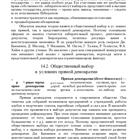
государство — это рынок особого рода. Его участники име­ ют необычные
права собственности: избиратели могут выбирать представителей в высшие
органы государства, депутаты — прини­ мать законы, чиновники — следить
за их исполнением. Избиратели
и
политики трактуются как индивиды, обменивающиеся голосами
и
предвыборными обещаниями.
Объектом анализа теории является общественный выбор в ус­ ловиях
как прямой, так и представительной демократии. Поэтому основными
сферами ее анализа считаются избирательный процесс, деятельность
депутатов, теория бюрократии, политика регулиро­ вания и
конституционная экономика. В их разработке важную роль сыграли Дж.
Бьюкенен, Д. Мюллер, У. Нисканен, М. Олсон, Г. Таллок, Р. Толлисон, Ф.А.
Хайек и другие ученые. По аналогии с рын­ ком совершенной конкуренции
они начинают свой анализ с прямой демократии, переходя затем к
представительной демократии как ограничивающему фактору.
Общественный выбор
14.2.
в
условиях прямой демократии
„
Прямая демократия
(direct
democracy)
—
р
^ рные черты
политическая
система, при
ко-
g m o
такая
прям
демократии
орой
каждый гражданин
имеет право
лич­
т
но высказать свою
точку
зрения
и голосовать
по любому
кон­
кретному вопросу.
Прямая демократия сохраняется в современном обществе. Она
типична для собраний коллективов предприятий и учреждений, работы
клубов и творческих союзов, партийных собраний и съез­ дов. В масштабе
страны это проявляется в выборе депутатов пар­ ламента или президента,
проведении референдумов. При этом перво­ степенное внимание уделяется
регламенту: от того, каков принцип голосования (единогласие, простое
большинство и т д.), зависит его исход. Поэтому представителей теории
общественного выбора ин­ тересует основа основ — конституционный
выбор, т. е. правила выбора регламента. Именно от них зависит развитие
демократии Дж. Бьюкенен и его сторонники искренне верят, что
конституцион­ ный регламент может сделать демократический строй более