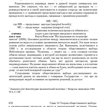
Рациональность индивида имеет в данной теории универсаль­ ное
значение. Это означает, что все — от избирателей до президен­ та —
руководствуются в своей деятельности в первую очередь эко­ номическим
принципом, т. е. сравнивают предельные выгоды и пре­ дельные издержки (и
прежде всего выгоды и издержки, связанные с принятием решений) :
MB > МС,
где MB — предельные
выгоды (marginal benefit);
МС — предельные
издержки (marginal cost).
„
Трактовка политики как процесса обмена вос-
олитика
ходит к диссертации шведского экономиста
как о мен
Кнута Викселля "Исследования по теории фи­
нансов" (1896). Основное различие между экономическим и полити­ ческим
рынками он видел в условиях проявления интересов людей. Эта идея легла в
основу работ американского экономиста Дж. Бьюкенена, получившего в
1986 г. за исследования в области теории общественного выбора
Нобелевскую премию. "Политика, — пишет он, — есть сложная система
обмена между индивидами, в которой последние коллективно стремятся к
достижению своих частных целей, так как не могут реализовать их путем
обычного рыночного обмена. Здесь нет других интересов, кроме
индивидуальных. На рынке люди меняют яблоки на апельсины, а в политике
— согла­ шаются платить налоги в обмен на блага, необходимые всем и каж­
1
дому: от местной пожарной охраны до суда"
.
Сторонники теории общественного выбора рассматривают по­
литический рынок по аналогии с товарным. Государство — это аре­ на
конкуренции людей за влияние на принятие решений, за доступ
1
Бъюкенеи Дж
Конституция экономической политики / / Вопросы экономики 1494
№ 6. С 108
450
Глава 14 Теория общественного выбора
к распределению ресурсов, за места в иерархической лестнице. Однако