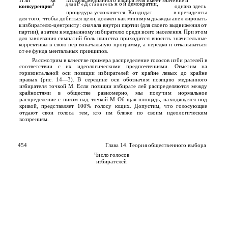
П ли
кя
Модель медианного избирателя имеет значение и
Р
Д
ь н о й демократии,
3
д л я п
е
с т а в и т е л
конкуренция
однако здесь
процедура усложняется. Кандидат
в президенты
для того, чтобы добиться цели, должен как минимум дважды апел­ лировать
к избирателю-центристу: сначала внутри партии (для своего выдвижения от
партии), а затем к медианному избирателю среди всего населения. При этом
для завоевания симпатий боль­ шинства приходится вносить значительные
коррективы в свою пер­ воначальную программу, а нередко и отказываться
от ее фунда­ ментальных принципов.
Рассмотрим в качестве примера распределение голосов изби­ рателей в
соответствии с их идеологическими предпочтениями. Отметим на
горизонтальной оси позиции избирателей от крайне левых до крайне
правых (рис. 14—3). В середине оси обозначим позицию медианного
избирателя точкой М. Если позиции избирате­ лей распределяются между
крайностями в обществе равномерно, мы получим нормальное
распределение с пиком над точкой М Об­ щая площадь, находящаяся под
кривой, представляет 100% голосу­ ющих. Допустим, что голосующие
отдают свои голоса тем, кто им ближе по своим идеологическим
воззрениям.
454
Глава 14. Теория общественного выбора
Число голосов
избирателей