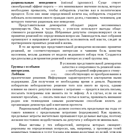
рациональным неведением
(rational ignorance). Суще­ ствует
своеобразный эффект порога — это минимальное значение пользы, которое
необходимо превысить, чтобы избиратель участво­ вал в политическом
процессе. Если оно ниже определенной величи­ ны, избиратель старается
избежать исполнения своего граждан­ ского долга, становясь человеком, для
которого типично рациональ­ ное неведение.
Представительная демократия обладает рядом несомненных
преимуществ. Она, в частности, с успехом использует выгоды обще­
ственного разделения труда. Избранные депутаты специализируют­ ся на
принятии решений по определенным вопросам. Законодатель­ ные собрания
организуют и направляют деятельность исполнитель­ ной власти, следят за
претворением принятых решений в жизнь.
В то же время при представительной демократии возможно принятие
решений, не соответствующих интересам и чаяниям боль­ шинства
населения, весьма далеким от модели медианного избира­ теля. Создаются
предпосылки для принятия решений в интересах узкой группы лиц.
В условиях представительной демократии
Группы с особыми
качество и оперативность решений зави-
интересами.
необходимой информации и стиму-
с я т
о т
Лоббизм
способствующих ее преобразованию в
Л 0 В )
практические решения. Информация характеризуется альтернатив­ ными
издержками. Для получения ее необходимы время и деньги. Рядовому
избирателю небезразлично решение того или иного во­ проса, однако
влияние на своего депутата связано с затратами — придется писать письма,
посылать телеграммы или звонить по те­ лефону. А в случае, если он не
внемлет просьбам, — писать гнев­ ные статьи в газеты, привлекать внимание
радио или телевидения самыми различными способами вплоть до
организации демонстра­ ций и митингов протеста
Рациональный избиратель должен соотносить предельные вы­ годы от
такого влияния с предельными затратами (издержками). Как правило,
предельные затраты значительно превышают пре­ дельные выгоды, поэтому
желание постоянно воздействовать на депутата у избирателя минимально.
Иные мотивы у тех избирателей, интересы которых сконцент­
рированы на определенных вопросах, как, например, у производи­ телей
конкретных товаров и услуг (сахара или винно-водочных из­ делий, угля или