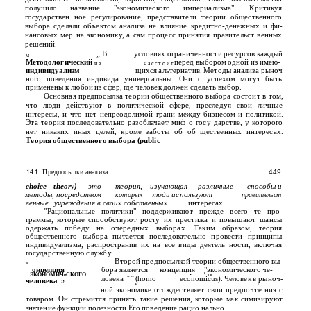
получило название "экономического империализма". Критикуя
государствен­ ное регулирование, представители теории общественного
выбора сделали объектом анализа не влияние кредитно-денежных и фи­
нансовых мер на экономику, а сам процесс принятия правительст­ венных
решений.
„ В
условиях ограниченности ресурсов каждый
м
Методологический
перед выбором одной из имею-
и з
н а с с т о и т
индивидуализм
щихся альтернатив. Методы анализа рыноч­
ного поведения индивида универсальны. Они с успехом могут быть
применены к любой из сфер, где человек должен сделать выбор.
Основная предпосылка теории общественного выбора состоит в том,
что люди действуют в политической сфере, преследуя свои личные
интересы, и что нет непреодолимой грани между бизнесом и политикой.
Эта теория последовательно разоблачает миф о госу­ дарстве, у которого
нет никаких иных целей, кроме заботы об об­ щественных интересах.
Теория общественного выбора (public
14.1. Предпосылки анализа
449
choice
theory)
—
это
теория,
изучающая
различные
способы и
методы, посредством
люди используют
которых
правительст­
венные
учреждения в своих собственных
интересах.
"Рациональные политики" поддерживают прежде всего те про­
граммы, которые способствуют росту их престижа и повышают шансы
одержать победу на очередных выборах. Таким образом, теория
общественного выбора пытается последовательно провести принципы
индивидуализма, распространив их на все виды деятель­ ности, включая
государственную службу.
Второй предпосылкой теории общественного вы-
к
онцепция
бора является
концепция
"экономического че-
ЭКОНОМИЧеСКОГО
„ ,,
•
\ тт
г
„
ловека
(homo
economicus). Человек в рыноч-
человека
v
r
ной экономике отождествляет свои предпочте­ ния с
товаром. Он стремится принять такие решения, которые мак­ симизируют
значение функции полезности Его поведение рацио­ нально.