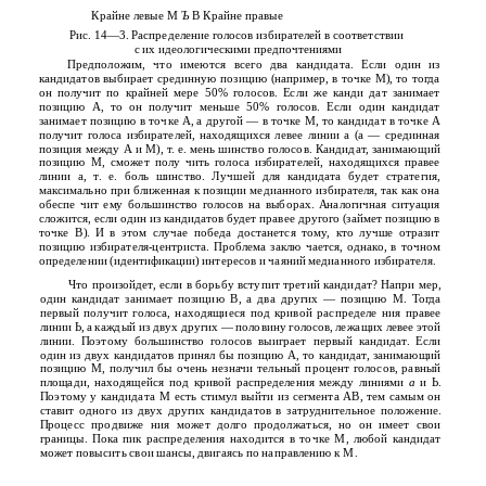
Крайне левые М
Ъ
В Крайне правые
Рис. 14—3. Распределение голосов избирателей в соответствии
с их идеологическими предпочтениями
Предположим, что имеются всего два кандидата. Если один из
кандидатов выбирает срединную позицию (например, в точке М), то тогда
он получит по крайней мере 50% голосов. Если же канди­ дат занимает
позицию А, то он получит меньше 50% голосов. Если один кандидат
занимает позицию в точке А, а другой — в точке М, то кандидат в точке А
получит голоса избирателей, находящихся левее линии а (а — срединная
позиция между А и М), т. е. мень­ шинство голосов. Кандидат, занимающий
позицию М, сможет полу­ чить голоса избирателей, находящихся правее
линии а, т. е. боль­ шинство. Лучшей для кандидата будет стратегия,
максимально при­ ближенная к позиции медианного избирателя, так как она
обеспе­ чит ему большинство голосов на выборах. Аналогичная ситуация
сложится, если один из кандидатов будет правее другого (займет позицию в
точке В). И в этом случае победа достанется тому, кто лучше отразит
позицию избирателя-центриста. Проблема заклю­ чается, однако, в точном
определении (идентификации) интересов и чаяний медианного избирателя.
Что произойдет, если в борьбу вступит третий кандидат? Напри­ мер,
один кандидат занимает позицию В, а два других — позицию М. Тогда
первый получит голоса, находящиеся под кривой распределе­ ния правее
линии Ь, а каждый из двух других — половину голосов, лежащих левее этой
линии. Поэтому большинство голосов выиграет первый кандидат. Если
один из двух кандидатов принял бы позицию А, то кандидат, занимающий
позицию М, получил бы очень незначи­ тельный процент голосов, равный
площади, находящейся под кривой распределения между линиями
а
и Ь.
Поэтому у кандидата М есть стимул выйти из сегмента АВ, тем самым он
ставит одного из двух других кандидатов в затруднительное положение.
Процесс продвиже­ ния может долго продолжаться, но он имеет свои
границы. Пока пик распределения находится в точке М, любой кандидат
может повысить свои шансы, двигаясь по направлению к М.