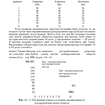
деревьев
Андреевы
Борисовы
Васильевы
50%
30%
20%
1
90
54
36
2
80
48
32
3
70
42
28
4
60
36
24
5
50
30
20
6
40
24
16
7
30
18
12
8
20
12
8
Если решения принимаются простым большинством голосов, то во
втором случае (при неравномерном распределении выгод) будет посажено
меньше деревьев, чем в первом. Дело в том, что для Ва­ сильевых посадка
уже шести деревьев будет убыточна (предель­ ная выгода этой семьи от
посадки шестого дерева равна 16 долл., а предельные затраты — 20 долл.).
А против посадки седьмого дере­ ва будут уже голосовать две семьи:
Васильевых и Борисовых (так как для них предельная выгода составляет 12
и 18 долл. соответст­
венно). Таким образом,
если затраты
распределяются
равномер­
но, а выгоды
нет, будет
иметь
место
общест­
недопроизводство
венных благ
(см. MB, на рис. 14—2).
мв,мс
При неравномерном
распределении
выгод
180
160
При неравномерном
140
распределении
издержек
120
100
80
60
МС
40
мв
20
2
0
1
2
3
4
5
6
7
8
Q
Рис.
14—2. Озеленение улицы в условиях неравномерного
распределения затрат и выгод