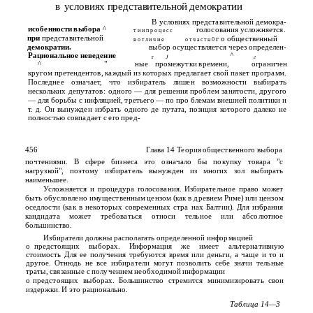
в
условиях представительной демократии
В условиях представительной демокра-
исобенности выбора
^
голосования усложняется.
т и и п р о ц е с с
при
представительной
г о общественный
в о т л и ч и е
о т ч а с т н 0
демократии.
выбор осуществляется через определен-
Рациональное неведение
^
r
J
г
^
"
ные
промежутки времени,
ограничен
кругом претендентов, каждый из которых предлагает свой пакет программ.
Последнее означает, что избиратель лишен возможности выбирать
нескольких депутатов: одного — для решения проблем занятости, другого
— для борьбы с инфляцией, третьего — по про­ блемам внешней политики и
т. д. Он вынужден избрать одного де­ путата, позиция которого далеко не
полностью совпадает с его пред-
456
Глава 14 Теория общественного выбора
почтениями. В сфере бизнеса это означало бы покупку товара "с
нагрузкой", поэтому избиратель вынужден из многих зол выбирать
наименьшее.
Усложняется и процедура голосования. Избирательное право может
быть обусловлено имущественным цензом (как в древнем Риме) или цензом
оседлости (как в некоторых современных стра­ нах Балтии). Для избрания
кандидата может требоваться относи­ тельное или абсолютное
большинство.
Избиратели должны располагать определенной информацией
о
предстоящих выборах. Информация же имеет альтернативную
стоимость Для ее получения требуются время или деньги, а чаще и то и
другое. Отнюдь не все избиратели могут позволить себе значи­ тельные
траты, связанные с получением необходимой информации
о
предстоящих выборах. Большинство стремится минимизировать свои
издержки. И это рационально.
Таблица 14—3