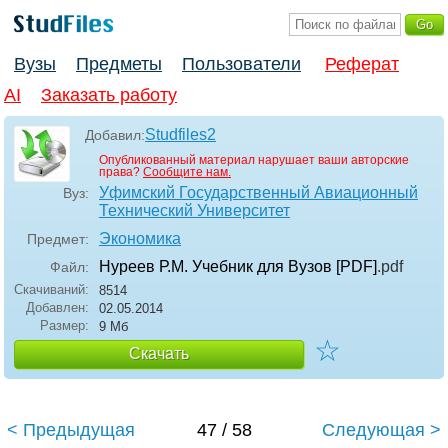
Вузы
Предметы
Пользователи
Реферат
AI
Заказать работу
Studfiles2
Добавил:
Опубликованный материал нарушает ваши авторские
права?
Сообщите нам.
Уфимский Государственный Авиационный
Вуз:
Технический Университет
Экономика
Предмет:
Нуреев Р.М. Учебник для Вузов [PDF]
.pdf
Файл:
Скачиваний:
8514
Добавлен:
02.05.2014
Размер:
9 Мб
☆
Скачать
< Предыдущая
47 / 58
Следующая >