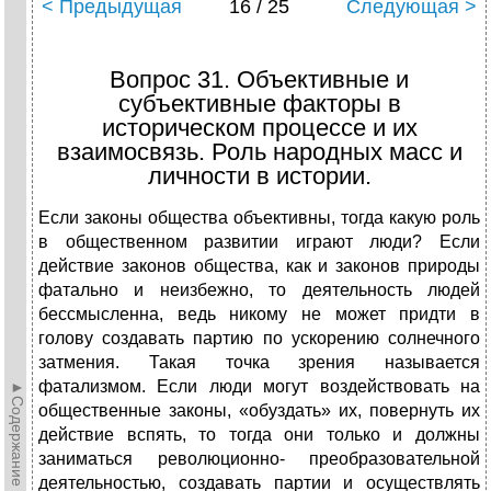
< Предыдущая
16 / 25
Следующая >
Вопрос 31. Объективные и
субъективные факторы в
историческом процессе и их
взаимосвязь. Роль народных масс и
личности в истории.
Если законы общества объективны, тогда какую роль
в общественном развитии играют люди? Если
действие законов общества, как и законов природы
фатально и неизбежно, то деятельность людей
бессмысленна, ведь никому не может придти в
голову создавать партию по ускорению солнечного
затмения. Такая точка зрения называется
фатализмом. Если люди могут воздействовать на
►Содержание►
общественные законы, «обуздать» их, повернуть их
действие вспять, то тогда они только и должны
заниматься революционно- преобразовательной
деятельностью, создавать партии и осуществлять