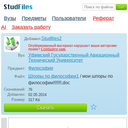
Вузы
Предметы
Пользователи
Реферат
AI
Заказать работу
Studfiles2
Добавил:
Опубликованный материал нарушает ваши авторские
права?
Сообщите нам.
Уфимский Государственный Авиационный
Вуз:
Технический Университет
Философия
Предмет:
Шпоры по философии1
/ мои шпоры по
Файл:
философии!!!!!!!
.doc
Скачиваний:
76
Добавлен:
02.05.2014
Размер:
317 Кб
☆
Скачать