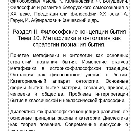
философская мысль: К. Калиновский, Ф. Богушевич.
Философия и развитие белорусского самосознания в
XX веке. Представители философии XX века: А.
Гарун, И. Абдиралович-Канчевский и др..
Раздел II. Философские концепции бытия
Тема 10. Метафизика и онтология как
стратегии познания бытия.
Понятие метафизики и онтологии как основных
стратегий познания бытия. Изменение статуса
метафизики в историко-философской традиции.
Онтология как философское учение о бытии.
Категориальный аппарат онтологии. Основные
формы бытия: бытие материи, сознания, природы,
человека и общества. Проблема интерпретации
бытия в классической и неклассической философии.
Диалектика как философская концепция развития, её
основные принципы, законы и категории. Диалектика
как теория познания. Современные дискуссии о
диалектике.