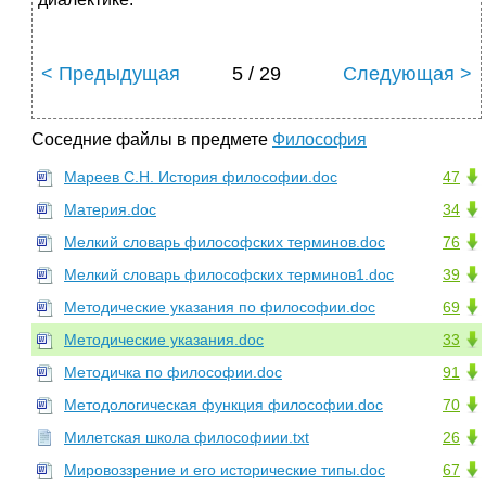
< Предыдущая
5 / 29
Следующая >
Соседние файлы в предмете
Философия
Мареев С.Н. История философии.doc
47
Материя.doc
34
Мелкий словарь философских терминов.doc
76
Мелкий словарь философских терминов1.doc
39
Методические указания по философии.doc
69
Методические указания.doc
33
Методичка по философии.doc
91
Методологическая функция философии.doc
70
Милетская школа философиии.txt
26
Мировоззрение и его исторические типы.doc
67