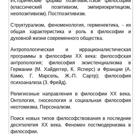
Исторические формы позитивистской философии
(классический позитивизм, эмпириокритицизм,
неопозитивизм). Постпозитивизм.
Структурализм, феноменология, герменевтика, - их
общая характеристика и роль в философии и
духовной жизни современного общества.
Антропологическая и иррационалистическая
программы в философии XX века: философская
антропология; философия экзистенциализма в
Германии (М. Хайдеггер, К. Ясперс) и Франции (А.
Камю, Г. Марсель, Ж.-П. Сартр); философия
психоанализа (З. Фрейд).
Религиозные направления в философии XX века.
Онтология, гносеология и социальная философия
неотомизма. Персонализм.
Поиск новых типов философствования в последние
десятилетия XX века. Феномен постмодернизма в
философии.