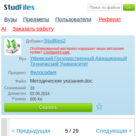
Вузы
Предметы
Пользователи
Реферат
AI
Заказать работу
Studfiles2
Добавил:
Опубликованный материал нарушает ваши авторские
права?
Сообщите нам.
Уфимский Государственный Авиационный
Вуз:
Технический Университет
Философия
Предмет:
Методические указания
.doc
Файл:
Скачиваний:
33
Добавлен:
02.05.2014
Размер:
605 Кб
☆
Скачать
< Предыдущая
5 / 29
Следующая >