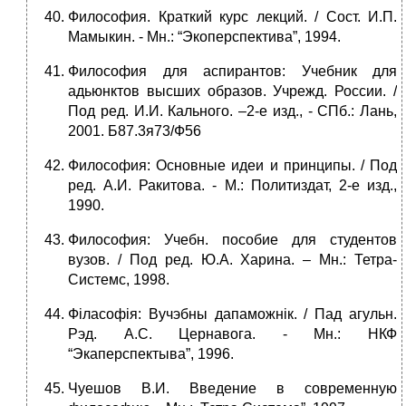
Философия. Краткий курс лекций. / Сост. И.П.
Мамыкин. - Мн.: “Экоперспектива”, 1994.
Философия для аспирантов: Учебник для
адьюнктов высших образов. Учрежд. России. /
Под ред. И.И. Кального. –2-е изд., - СПб.: Лань,
2001. Б87.3я73/Ф56
Философия: Основные идеи и принципы. / Под
ред. А.И. Ракитова. - М.: Политиздат, 2-е изд.,
1990.
Философия: Учебн. пособие для студентов
вузов. / Под ред. Ю.А. Харина. – Мн.: Тетра-
Системс, 1998.
Філасофія: Вучэбны дапаможнік. / Пад агульн.
Рэд. А.С. Цернавога. - Мн.: НКФ
“Экаперспектыва”, 1996.
Чуешов В.И. Введение в современную