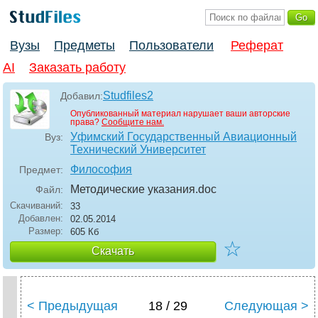
Вузы
Предметы
Пользователи
Реферат
AI
Заказать работу
Studfiles2
Добавил:
Опубликованный материал нарушает ваши авторские
права?
Сообщите нам.
Уфимский Государственный Авиационный
Вуз:
Технический Университет
Философия
Предмет:
Методические указания
.doc
Файл:
Скачиваний:
33
Добавлен:
02.05.2014
Размер:
605 Кб
☆
Скачать
< Предыдущая
18 / 29
Следующая >