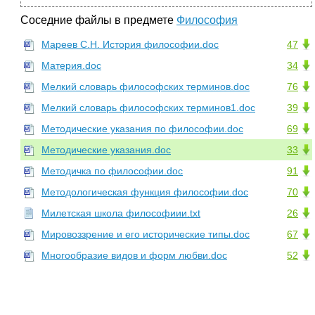
Соседние файлы в предмете
Философия
Мареев С.Н. История философии.doc
47
Материя.doc
34
Мелкий словарь философских терминов.doc
76
Мелкий словарь философских терминов1.doc
39
Методические указания по философии.doc
69
Методические указания.doc
33
Методичка по философии.doc
91
Методологическая функция философии.doc
70
Милетская школа философиии.txt
26
Мировоззрение и его исторические типы.doc
67
Многообразие видов и форм любви.doc
52