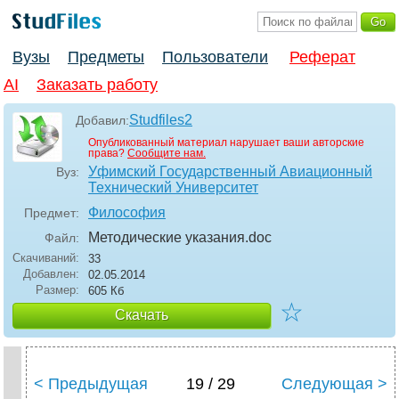
Вузы
Предметы
Пользователи
Реферат
AI
Заказать работу
Studfiles2
Добавил:
Опубликованный материал нарушает ваши авторские
права?
Сообщите нам.
Уфимский Государственный Авиационный
Вуз:
Технический Университет
Философия
Предмет:
Методические указания
.doc
Файл:
Скачиваний:
33
Добавлен:
02.05.2014
Размер:
605 Кб
☆
Скачать
< Предыдущая
19 / 29
Следующая >