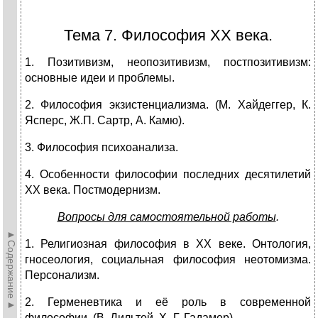
Тема 7. Философия XX века.
1. Позитивизм, неопозитивизм, постпозитивизм:
основные идеи и проблемы.
2. Философия экзистенциализма. (М. Хайдеггер, К.
Ясперс, Ж.П. Сартр, А. Камю).
3. Философия психоанализа.
4. Особенности философии последних десятилетий
XX века. Постмодернизм.
Вопросы для самостоятельной работы
.
►Содержание►
1. Религиозная философия в XX веке. Онтология,
гносеология, социальная философия неотомизма.
Персонализм.
2. Герменевтика и её роль в современной
философии. (В. Дильтей, Х.-Г. Гадамер)