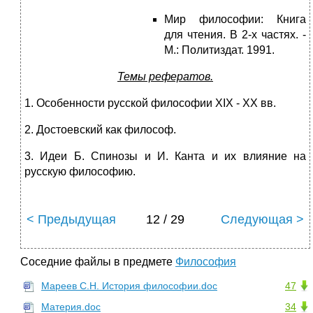
Мир философии: Книга
для чтения. В 2-х частях. -
М.: Политиздат. 1991.
Темы рефератов.
1. Особенности русской философии XIX - XX вв.
2. Достоевский как философ.
3. Идеи Б. Спинозы и И. Канта и их влияние на
русскую философию.
< Предыдущая
12 / 29
Следующая >
Соседние файлы в предмете
Философия
Мареев С.Н. История философии.doc
47
Материя.doc
34