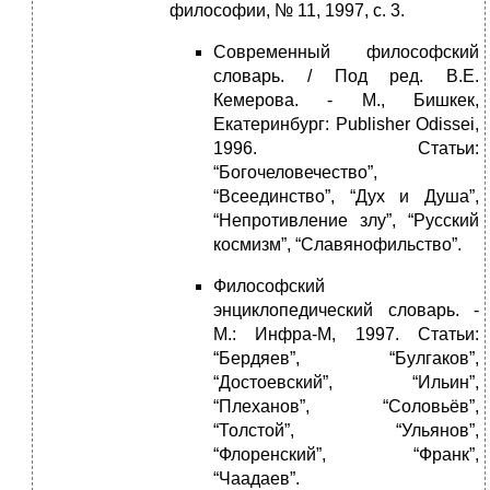
философии, № 11, 1997, с. 3.
Современный философский
словарь. / Под ред. В.Е.
Кемерова. - М., Бишкек,
Екатеринбург: Publisher Odissei,
1996. Статьи:
“Богочеловечество”,
“Всеединство”, “Дух и Душа”,
“Непротивление злу”, “Русский
космизм”, “Славянофильство”.
Философский
энциклопедический словарь. -
М.: Инфра-М, 1997. Статьи:
“Бердяев”, “Булгаков”,
“Достоевский”, “Ильин”,
“Плеханов”, “Соловьёв”,
“Толстой”, “Ульянов”,
“Флоренский”, “Франк”,
“Чаадаев”.