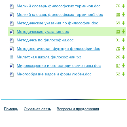
Мелкий словарь философских терминов.doc
76
Мелкий словарь философских терминов1.doc
39
Методические указания по философии.doc
69
Методические указания.doc
33
Методичка по философии.doc
91
Методологическая функция философии.doc
70
Милетская школа философиии.txt
26
Мировоззрение и его исторические типы.doc
67
Многообразие видов и форм любви.doc
52
Помощь
Обратная связь
Вопросы и предложения
Пользовательское соглашение
Политика конфиденциальности