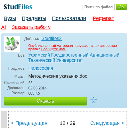
Вузы
Предметы
Пользователи
Реферат
AI
Заказать работу
Studfiles2
Добавил:
Опубликованный материал нарушает ваши авторские
права?
Сообщите нам.
Уфимский Государственный Авиационный
Вуз:
Технический Университет
Философия
Предмет:
Методические указания
.doc
Файл:
Скачиваний:
33
Добавлен:
02.05.2014
Размер:
605 Кб
☆
Скачать
< Предыдущая
12 / 29
Следующая >