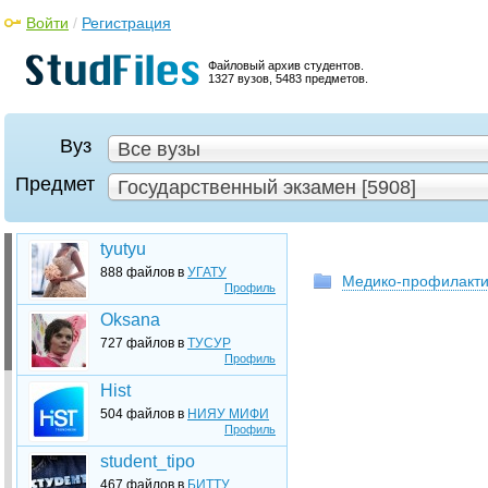
Войти
/
Регистрация
Файловый архив студентов.
1327 вузов, 5483 предметов.
Вуз
Все вузы
Предмет
Государственный экзамен [5908]
tyutyu
888 файлов в
УГАТУ
Медико-профилакти
Профиль
Oksana
727 файлов в
ТУСУР
Профиль
Hist
504 файлов в
НИЯУ МИФИ
Профиль
student_tipo
467 файлов в
БИТТУ