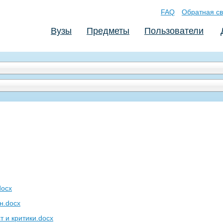
FAQ
Обратная св
Вузы
Предметы
Пользователи
docx
н.docx
т и критики.docx