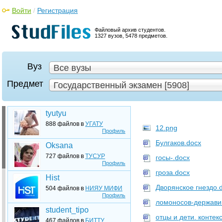
Войти
/
Регистрация
Файловый архив студентов.
1327 вузов, 5478 предметов.
Вуз
Все вузы
Предмет
Государственный экзамен [5908]
tyutyu
888 файлов в
УГАТУ
12.png
Профиль
Булгаков.docx
Oksana
727 файлов в
ТУСУР
госы-.docx
Профиль
гроза.docx
Hist
Дворянское гнездо.
504 файлов в
НИЯУ МИФИ
Профиль
ломоносов-держави
student_tipo
отцы и дети. контекс
467 файлов в
БИТТУ