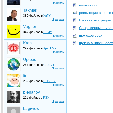
Профиль
пушкин.docx
TakMak
революция в прозе 
389 файлов в
УлГУ
Профиль
Русская эмиграция.
Vagner
Современные писат
347 файлов в
ПГМУ
шолохов.docx
Профиль
Kras
щепка выписки.docx
292 файлов в
КрасГМУ
Профиль
Upload
267 файлов в
СГУГиТ
Профиль
fin
232 файлов в
СПбГЭУ
Профиль
plehanov
211 файлов в
РЭУ
Профиль
bagiwow