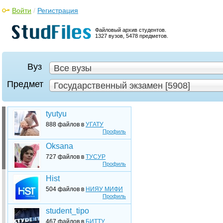
Войти
/
Регистрация
Файловый архив студентов.
1327 вузов, 5478 предметов.
Вуз
Все вузы
Предмет
Государственный экзамен [5908]
tyutyu
888 файлов в
УГАТУ
Профиль
Oksana
727 файлов в
ТУСУР
Профиль
Hist
504 файлов в
НИЯУ МИФИ
Профиль
student_tipo
467 файлов в
БИТТУ