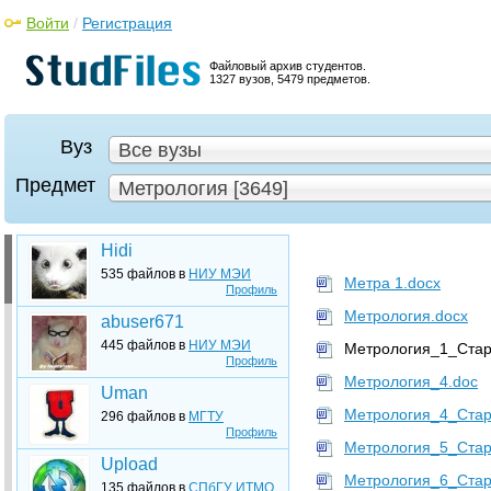
Войти
/
Регистрация
Файловый архив студентов.
1327 вузов, 5479 предметов.
Вуз
Все вузы
Предмет
Метрология [3649]
Hidi
535 файлов в
НИУ МЭИ
Метра 1.docx
Профиль
Метрология.docx
abuser671
445 файлов в
НИУ МЭИ
Метрология_1_Стар
Профиль
Метрология_4.doc
Uman
Метрология_4_Стар
296 файлов в
МГТУ
Профиль
Метрология_5_Стар
Upload
Метрология_6_Стар
135 файлов в
СПбГУ ИТМО