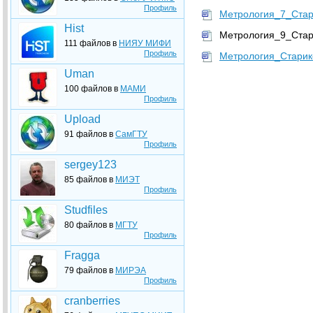
Профиль
Метрология_7_Стар
Hist
Метрология_9_Стар
111 файлов в
НИЯУ МИФИ
Профиль
Метрология_Старик
Uman
100 файлов в
МАМИ
Профиль
Upload
91 файлов в
СамГТУ
Профиль
sergey123
85 файлов в
МИЭТ
Профиль
Studfiles
80 файлов в
МГТУ
Профиль
Fragga
79 файлов в
МИРЭА
Профиль
cranberries