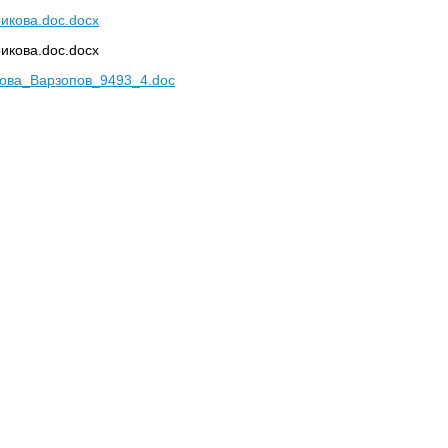
икова.doc.docx
икова.doc.docx
ова_Варзопов_9493_4.doc