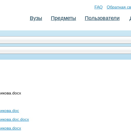
FAQ
Обратная св
Вузы
Предметы
Пользователи
икова.docx
икова.doc
икова.doc.docx
икова.docx